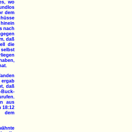
es, wo
undlos
or dem
chüsse
hinein
os nach
 gegen
em, daß
ll die
selbst
liegen
 haben,
hat.
 fanden
s ergab
t, daß
-Buck-
urufen.
en aus
m 18:12
s dem
rwähnte