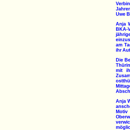
Verbin
Jahre
Uwe B
Anja W
BKA-V
jähri
einzus
am Ta
ihr Au
Die Be
Thürin
mit i
Zusamm
ostth
Mitta
Abschl
Anja W
ansche
Motiv 
Oberw
verwi
möglic