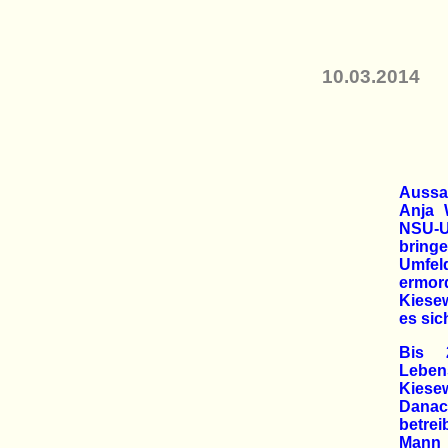
10.03.2014
Aussa
Anja 
NSU-U
bring
Umfeld
ermo
Kiesew
es sic
Bis 
Lebe
Kiese
Danach
betre
Mann s