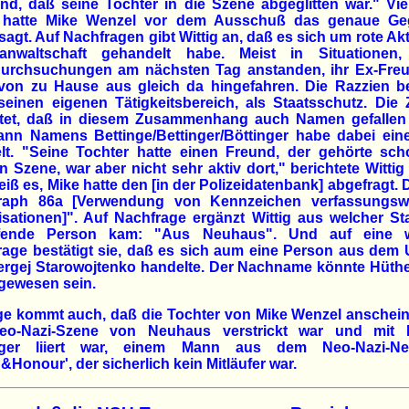
d, daß seine Tochter in die Szene abgeglitten war." Vi
 hatte Mike Wenzel vor dem Ausschuß das genaue Geg
agt. Auf Nachfragen gibt Wittig an, daß es sich um rote Ak
sanwaltschaft gehandelt habe. Meist in Situationen
urchsuchungen am nächsten Tag anstanden, ihr Ex-Freu
von zu Hause aus gleich da hingefahren. Die Razzien be
einen eigenen Tätigkeitsbereich, als Staatsschutz. Die
htet, daß in diesem Zusammenhang auch Namen gefallen 
ann Namens Bettinge/Bettinger/Böttinger habe dabei eine
elt. "Seine Tochter hatte einen Freund, der gehörte sch
n Szene, war aber nicht sehr aktiv dort," berichtete Wittig 
eiß es, Mike hatte den [in der Polizeidatenbank] abgefragt.
raph 86a [Verwendung von Kennzeichen verfassungswi
sationen]". Auf Nachfrage ergänzt Wittig aus welcher St
ffende Person kam: "Aus Neuhaus". Und auf eine w
age bestätigt sie, daß es sich aum eine Person aus dem
ergej Starowojtenko handelte. Der Nachname könnte Hüthe
gewesen sein.
ge kommt auch, daß die Tochter von Mike Wenzel anschein
eo-Nazi-Szene von Neuhaus verstrickt war und mit 
nger liiert war, einem Mann aus dem Neo-Nazi-Ne
&Honour', der sicherlich kein Mitläufer war.