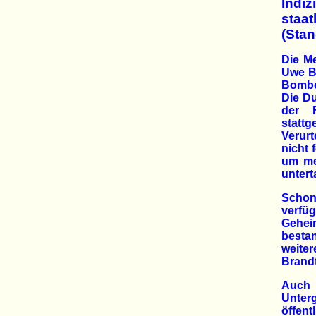
Indiz
staat
(Stan
Die Me
Uwe B
Bombe
Die D
der F
statt
Verur
nicht 
um me
unter
Schon
verfü
Gehei
besta
weiter
Brand
Auch 
Unter
öffen