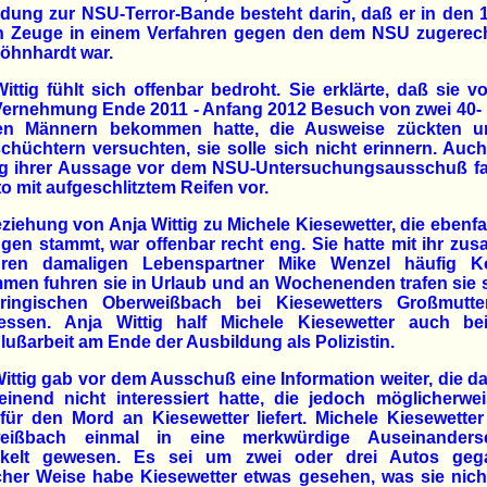
dung zur NSU-Terror-Bande besteht darin, daß er in den 
n Zeuge in einem Verfahren gegen den dem NSU zugerec
öhnhardt war.
ittig fühlt sich offenbar bedroht. Sie erklärte, daß sie vo
ernehmung Ende 2011 - Anfang 2012 Besuch von zwei 40- b
gen Männern bekommen hatte, die Ausweise zückten u
chüchtern versuchten, sie solle sich nicht erinnern. Auc
g ihrer Aussage vor dem NSU-Untersuchungsausschuß fa
to mit aufgeschlitztem Reifen vor.
ziehung von Anja Wittig zu Michele Kiesewetter, die ebenfa
gen stammt, war offenbar recht eng. Sie hatte mit ihr z
hren damaligen Lebenspartner Mike Wenzel häufig Ko
en fuhren sie in Urlaub und an Wochenenden trafen sie 
üringischen Oberweißbach bei Kiesewetters Großmutt
gessen. Anja Wittig half Michele Kiesewetter auch bei
ußarbeit am Ende der Ausbildung als Polizistin.
ittig gab vor dem Ausschuß eine Information weiter, die 
inend nicht interessiert hatte, die jedoch möglicherwe
für den Mord an Kiesewetter liefert. Michele Kiesewetter
eißbach einmal in eine merkwürdige Auseinanders
ckelt gewesen. Es sei um zwei oder drei Autos geg
her Weise habe Kiesewetter etwas gesehen, was sie nich