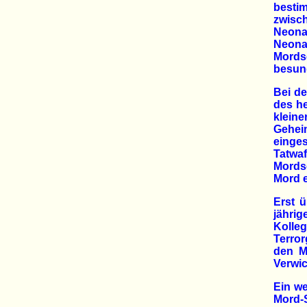
besti
zwisc
Neona
Neonaz
Mordse
besun
Bei de
des h
klei
Gehei
einge
Tatwa
Mords
Mord 
Erst ü
jährig
Kolleg
Terro
den M
Verwic
Ein we
Mord-