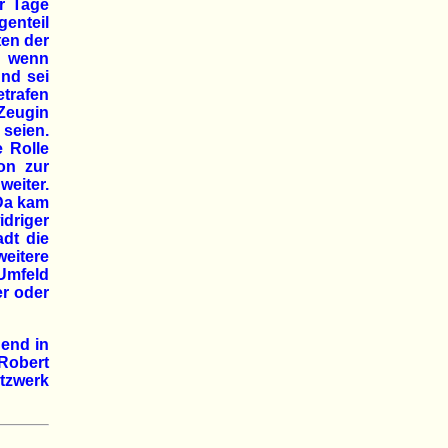
er Tage
enteil
ten der
, wenn
nd sei
trafen
 Zeugin
seien.
 Rolle
on zur
weiter.
 Da kam
driger
adt die
eitere
 Umfeld
r oder
end in
Robert
tzwerk