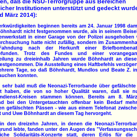
ien, daß die NSU-Terrorgruppe aus Bereichen
licher Institutionen unterstützt und gedeckt wurd
d März 2014):
rkwürdigkeiten beginnen bereits am 24. Januar 1998 dam
öhnhardt nicht festgenommen wurde, als in seinem Beisei
nwerkstatt in einer Garage von der Polizei ausgehoben 
urchsuchung hatte nicht zufällig, sondern im Zusammenha
ahndung nach der Herkunft einer Briefbombenat
gefunden. Trotz des Fundes und einer vorangega
teilung zu dreieinhalb Jahren wurde Böhnhardt an dies
festgenommen. Die Ausstellung eines Haftbefehls verzöger
hrere Tage, so daß Böhnhardt, Mundlos und Beate Z. i
tauchen konnten.
 sehr bald muß die Neonazi-Terrorbande über gefälschte
gt haben, die von so hoher Qualität waren, daß sie n
mdienst-Kreisen stammen können. Bereits am 8. Mär
nd bei den Untergetauchten offenbar kein Bedarf meh
en gefälschten Pässen - wie aus einem Telefonat zwisch
t und Uwe Böhnhardt an diesem Tag hervorgeht.
in den dreizehn Jahren, in denen die Neonazi-Terrorba
grund lebte, fanden unter den Augen des "Verfassungssch
tliche Solidaritäts-Konzerte statt, deren Erlös für die