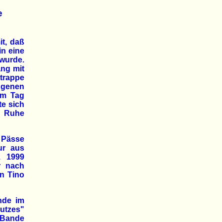
e
it, daß
n eine
wurde.
ng mit
trappe
ngenen
em Tag
te sich
n Ruhe
 Pässe
ur aus
z 1999
r nach
en Tino
nde im
utzes"
 Bande