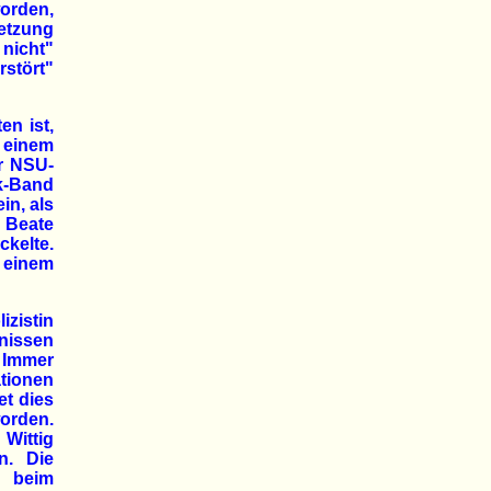
worden,
setzung
nicht"
rstört"
en ist,
, einem
r NSU-
k-Band
in, als
 Beate
ckelte.
 einem
izistin
nissen
 Immer
tionen
et dies
orden.
Wittig
n. Die
e beim