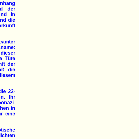
enhang
nd der
und in
und die
erkunft
Beamter
zname:
ieser
e Tüte
ft der
aß die
diesem
die 22-
en. Ihr
eonazi-
hen in
r eine
stische
ichten