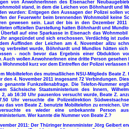
gen von AnwohnerInnen des Eisenacher Neubaugebiet
ohnmobil stand, in dem die Leichen von Böhnhardt und M
den wurden: Entgegen den Aussagen der Polizei sollen v
effen der Feuerwehr beim brennenden Wohnmobil keine S
ren gewesen sein. Laut der bis in den Dezember 2011 
iteten offiziellen Darstellung hatten Böhnhardt und Mundl
 Überfall auf eine Sparkasse in Eisenach das Wohnmobil
Uhr angezündet und sich erschossen. Verdächtig ist zud
dem Auffinden der Leichen am 4. November allzu schne
ng verbreitet wurde, Böhnhardt und Mundlos hätten sich 
ossen - noch bevor das Ergebnis einer Obduktion vor
. Auch wollen AnwohnerInnen eine dritte Person gesehen
s Wohnmobil kurz vor dem Eintreffen der Polizei verlassen 
m Mobiltelefon des mutmaßlichen NSU-Mitglieds Beate Z.
ür den 4. November 2011 insgesamt 72 Verbindungen. Die
so genannte Funkzellenabfrage. Die Telefon-Nummer ergib
em Sächsische Staatsministerium des Innern, Wilhelm
 2, ab 16:30 Uhr pausenlos versucht wurde, Beate Z. anz
.50 Uhr versuchte die Polizeidirektion Südwestsachs
u das von Beate Z. benutzte Mobiltelefon zu erreichen. U
versuchte es wieder eine unbekannte Person au
ministerium. Wer kannte die Nummer von Beate Z.?
vember 2011: Der Thüringer Innenminister Jörg Geibert e