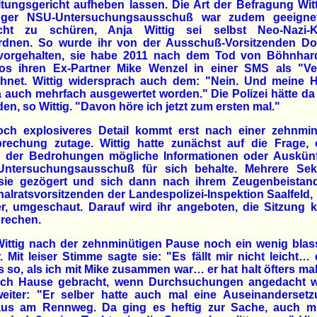
tungsgericht aufheben lassen. Die Art der Befragung Wit
nger NSU-Untersuchungsausschuß war zudem geeigne
cht zu schüren, Anja Wittig sei selbst Neo-Nazi-K
rdnen. So wurde ihr von der Ausschuß-Vorsitzenden Do
vorgehalten, sie habe 2011 nach dem Tod von Böhnhar
os ihren Ex-Partner Mike Wenzel in einer SMS als "Ver
chnet. Wittig widersprach auch dem: "Nein. Und meine 
a auch mehrfach ausgewertet worden." Die Polizei hätte da
en, so Wittig. "Davon höre ich jetzt zum ersten mal."
och explosiveres Detail kommt erst nach einer zehnmin
brechung zutage. Wittig hatte zunächst auf die Frage, 
 der Bedrohungen mögliche Informationen oder Auskünf
ntersuchungsausschuß für sich behalte. Mehrere Se
 sie gezögert und sich dann nach ihrem Zeugenbeistan
alratsvorsitzenden der Landespolizei-Inspektion Saalfeld,
r, umgeschaut. Darauf wird ihr angeboten, die Sitzung 
brechen.
ittig nach der zehnminütigen Pause noch ein wenig blas
. Mit leiser Stimme sagte sie: "Es fällt mir nicht leicht…
 so, als ich mit Mike zusammen war… er hat halt öfters ma
ach Hause gebracht, wenn Durchsuchungen angedacht w
eiter: "Er selber hatte auch mal eine Auseinandersetz
us am Rennweg. Da ging es heftig zur Sache, auch m