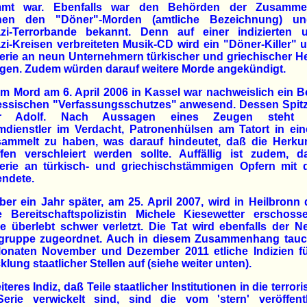
mmt war. Ebenfalls war den Behörden der Zusamm
hen den "Döner"-Morden (amtliche Bezeichnung) u
zi-Terrorbande bekannt. Denn auf einer indizierten 
i-Kreisen verbreiteten Musik-CD wird ein "Döner-Killer" 
rie an neun Unternehmern türkischer und griechischer H
gen. Zudem würden darauf weitere Morde angekündigt.
m Mord am 6. April 2006 in Kassel war nachweislich ein 
essischen "Verfassungsschutzes" anwesend. Dessen Spit
ner Adolf. Nach Aussagen eines Zeugen steht d
mdienstler im Verdacht, Patronenhülsen am Tatort in ein
sammelt zu haben, was darauf hindeutet, daß die Herkun
ffen verschleiert werden sollte. Auffällig ist zudem, d
erie an türkisch- und griechischstämmigen Opfern mit 
endete.
ber ein Jahr später, am 25. April 2007, wird in Heilbronn 
e Bereitschaftspolizistin Michele Kiesewetter erschoss
e überlebt schwer verletzt. Die Tat wird ebenfalls der N
rgruppe zugeordnet. Auch in diesem Zusammenhang tauc
onaten November und Dezember 2011 etliche Indizien fü
klung staatlicher Stellen auf (siehe weiter unten).
iteres Indiz, daß Teile staatlicher Institutionen in die terrori
Serie verwickelt sind, sind die vom 'stern' veröffentl