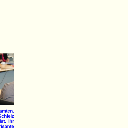
amten.
Schleiz
t. Ihr
risante