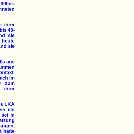
1990er-
hneten
r ihrer
is 45-
nd sie
h heute
nd sie
lls aus
usammen
ntakt.
sich im
er zum
 ihrer
das LKA
ise ein
 sei in
etzung
angen,
t hätte