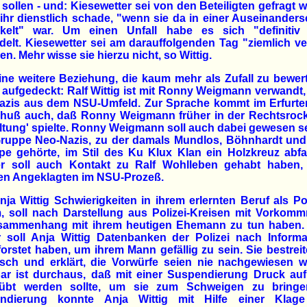
sollen - und: Kiesewetter sei von den Beteiligten gefragt 
ihr dienstlich schade, "wenn sie da in einer Auseinander
ckelt" war. Um einen Unfall habe es sich "definitiv 
elt. Kiesewetter sei am darauffolgenden Tag "ziemlich ve
n. Mehr wisse sie hierzu nicht, so Wittig.
ne weitere Beziehung, die kaum mehr als Zufall zu bewert
aufgedeckt: Ralf Wittig ist mit Ronny Weigmann verwandt
azis aus dem NSU-Umfeld. Zur Sprache kommt im Erfurte
huß auch, daß Ronny Weigmann früher in der Rechtsroc
ltung' spielte. Ronny Weigmann soll auch dabei gewesen se
Gruppe Neo-Nazis, zu der damals Mundlos, Böhnhardt und
e gehörte, im Stil des Ku Klux Klan ein Holzkreuz abfa
r soll auch Kontakt zu Ralf Wohlleben gehabt haben,
ren Angeklagten im NSU-Prozeß.
ja Wittig Schwierigkeiten in ihrem erlernten Beruf als Pol
, soll nach Darstellung aus Polizei-Kreisen mit Vorkomm
sammenhang mit ihrem heutigen Ehemann zu tun haben.
r soll Anja Wittig Datenbanken der Polizei nach Informa
orstet haben, um ihrem Mann gefällig zu sein. Sie bestreit
isch und erklärt, die Vorwürfe seien nie nachgewiesen w
ar ist durchaus, daß mit einer Suspendierung Druck auf 
übt werden sollte, um sie zum Schweigen zu bringe
ndierung konnte Anja Wittig mit Hilfe einer Klag