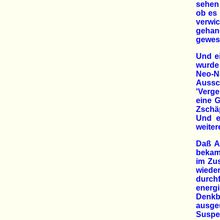
sehen 
ob es 
verwi
gehand
gewese
Und ei
wurde 
Neo-N
Aussc
'Verge
eine 
Zschäp
Und e
weite
Daß An
bekam
im Zu
wiede
durchf
energ
Denkb
ausge
Suspe