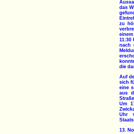
Aussa
das W
gefun
Eintr
zu hö
verbre
einem
11:30 
nach 
Meldu
ersch
konnte
die da
Auf de
sich f
eine 
aus d
Straße
Um 17
Zwicka
Uhr 
Staats
13. No