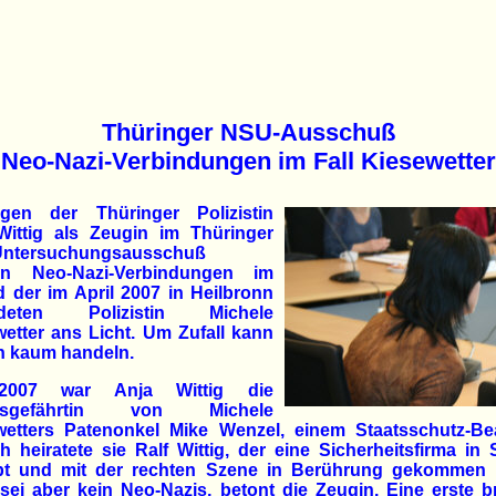
Thüringer NSU-Ausschuß
Neo-Nazi-Verbindungen im Fall Kiesewetter
gen der Thüringer Polizistin
Wittig als Zeugin im Thüringer
ntersuchungsausschuß
en Neo-Nazi-Verbindungen im
 der im April 2007 in Heilbronn
rdeten Polizistin Michele
etter ans Licht. Um Zufall kann
h kaum handeln.
2007 war Anja Wittig die
nsgefährtin von Michele
wetters Patenonkel Mike Wenzel, einem Staatsschutz-Be
 heiratete sie Ralf Wittig, der eine Sicherheitsfirma in 
ibt und mit der rechten Szene in Berührung gekommen is
ei aber kein Neo-Nazis, betont die Zeugin. Eine erste b