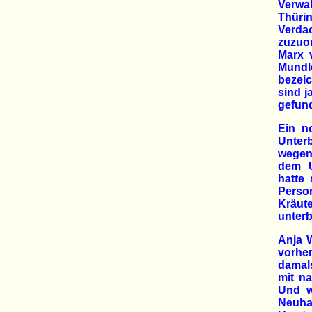
Verwal
Thüri
Verda
zuzuo
Marx 
Mundl
bezei
sind j
gefund
Ein n
Unter
wegen
dem U
hatte
Person
Kräute
unter
Anja W
vorher
damals
mit n
Und w
Neuha