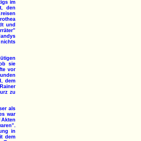
tigs im
t, den
reisen
rothea
dt und
räter"
Handys
 nichts
ütigen
ob sie
te vor
kunden
d, dem
 Rainer
kurz zu
ser als
 es war
l Akten
aren".
ung in
it dem