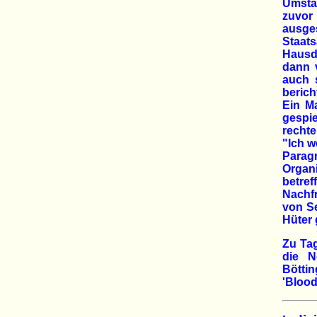
Umstan
zuvor
ausges
Staat
Hausd
dann 
auch s
beric
Ein M
gespi
rechte
"Ich w
Parag
Organi
betre
Nachfr
von S
Hüter 
Zu Ta
die N
Bötti
'Blood