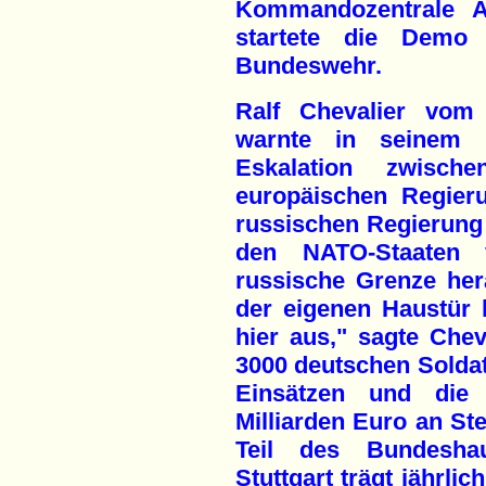
Kommandozentrale Af
startete die Demo 
Bundeswehr.
Ralf Chevalier vom 
warnte in seinem B
Eskalation zwisc
europäischen Regier
russischen Regierung 
den NATO-Staaten
russische Grenze he
der eigenen Haustür 
hier aus," sagte Chev
3000 deutschen Soldat
Einsätzen und die
Milliarden Euro an Ste
Teil des Bundesha
Stuttgart trägt jährli