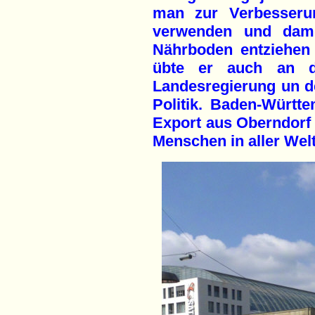
man zur Verbesserun
verwenden und dam
Nährboden entziehen k
übte er auch an de
Landesregierung un d
Politik. Baden-Württ
Export aus Oberndorf
Menschen in aller Welt