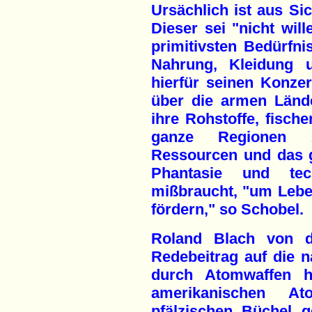
Ursächlich ist aus Si
Dieser sei "nicht will
primitivsten Bedürfni
Nahrung, Kleidung u
hierfür seinen Konze
über die armen Länd
ihre Rohstoffe, fisch
ganze Regionen z
Ressourcen und das ga
Phantasie und te
mißbraucht, "um Leben
fördern," so Schobel.
Roland Blach von 
Redebeitrag auf die 
durch Atomwaffen h
amerikanischen At
pfälzischen Büchel g