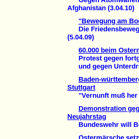
Afghanistan (3.04.10)
"Bewegung am Bo
Die Friedensbewegu
(5.04.09)
60.000 beim Oste
Protest gegen fortg
und gegen Unterdrück
Baden-württemberg
Stuttgart
"Vernunft muß her sta
Demonstration g
Neujahrstag
Bundeswehr will Bom
Ostermärsche setz