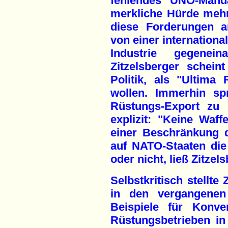
fehlendes UNO-Mand
merkliche Hürde mehr
diese Forderungen a
von einer internationa
Industrie gegenein
Zitzelsberger schein
Politik, als "Ultima 
wollen. Immerhin sp
Rüstungs-Export zu 
explizit: "Keine Waf
einer Beschränkung 
auf NATO-Staaten die 
oder nicht, ließ Zitzel
Selbstkritisch stellte
in den vergangenen
Beispiele für Konv
Rüstungsbetrieben i