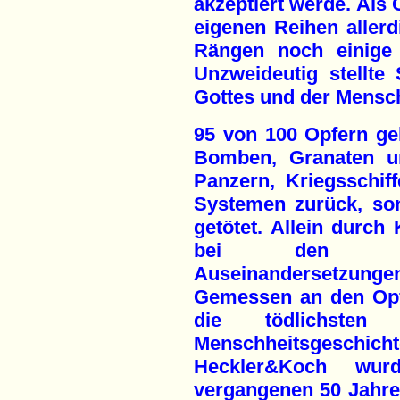
akzeptiert werde. Als 
eigenen Reihen aller
Rängen noch einige 
Unzweideutig stellte
Gottes und der Mensch
95 von 100 Opfern ge
Bomben, Granaten u
Panzern, Kriegsschif
Systemen zurück, so
getötet. Allein durc
bei den heut
Auseinandersetzung
Gemessen an den Opf
die tödlichste
Menschheitsgeschic
Heckler&Koch wur
vergangenen 50 Jahre 