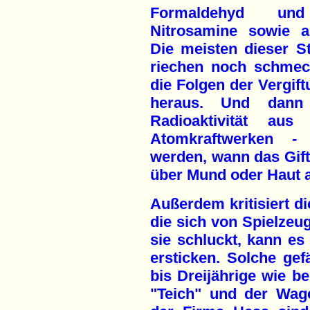
Formaldehyd und
Nitrosamine sowie al
Die meisten dieser 
riechen noch schmeck
die Folgen der Vergift
heraus. Und dann
Radioaktivität au
Atomkraftwerken -
werden, wann das Gif
über Mund oder Haut
Außerdem kritisiert di
die sich von Spielzeu
sie schluckt, kann es
ersticken. Solche gef
bis Dreijährige wie be
"Teich" und der Wa