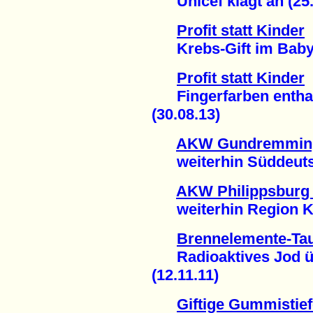
Unicef klagt an (25.
Profit statt Kinder
Krebs-Gift im Babybr
Profit statt Kinder
Fingerfarben enthalt
(30.08.13)
AKW Gundremming
weiterhin Süddeutsc
AKW Philippsburg
weiterhin Region Kar
Brennelemente-Ta
Radioaktives Jod 
(12.11.11)
Giftige Gummistief