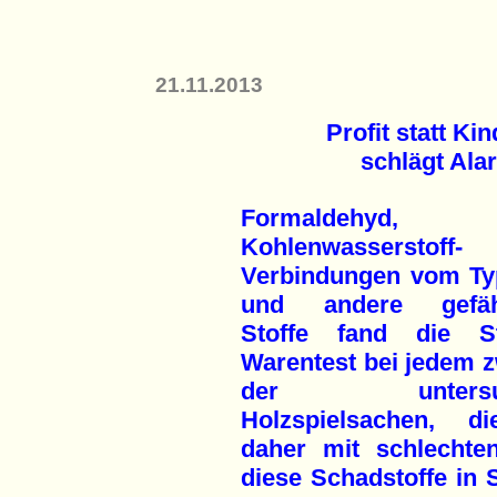
21.11.2013
Profit statt Ki
schlägt Ala
Formaldehyd, B
Kohlenwasserstoff-
Verbindungen vom T
und andere gefähr
Stoffe fand die St
Warentest bei jedem z
der untersuc
Holzspielsachen, d
daher mit schlechte
diese Schadstoffe in S