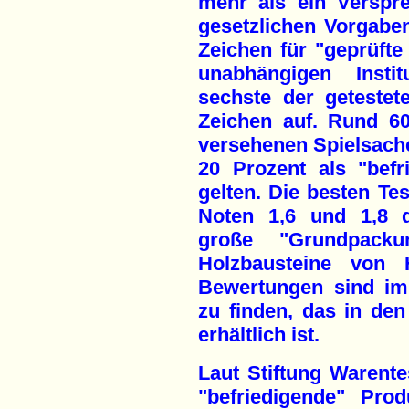
mehr als ein Verspre
gesetzlichen Vorgabe
Zeichen für "geprüfte
unabhängigen Insti
sechste der geteste
Zeichen auf. Rund 6
versehenen Spielsache
20 Prozent als "befr
gelten. Die besten Tes
Noten 1,6 und 1,8 d
große "Grundpack
Holzbausteine von 
Bewertungen sind im
zu finden, das in d
erhältlich ist.
Laut Stiftung Warente
"befriedigende" Pro