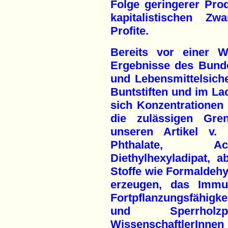
Folge geringerer Pro
kapitalistischen Z
Profite.
Bereits vor einer 
Ergebnisse des Bund
und Lebensmittelsiche
Buntstiften und im La
sich Konzentrationen
die zulässigen Gren
unseren Artikel v. 
Phthalate, Acet
Diethylhexyladipat, a
Stoffe wie Formaldeh
erzeugen, das Immu
Fortpflanzungsfähigke
und Sperrholz
WissenschaftlerInnen