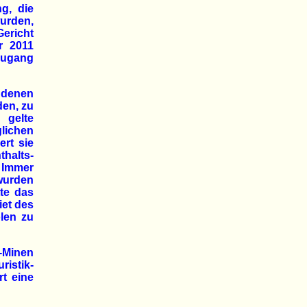
g, die
urden,
ericht
r 2011
 Zugang
 denen
den, zu
 gelte
glichen
rt sie
thalts-
 Immer
wurden
te das
iet des
len zu
-Minen
istik-
rt eine