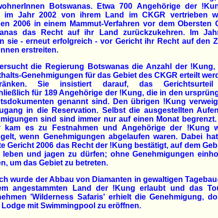
wohnerInnen Botswanas. Etwa 700 Angehörige der !Kun
zt im Jahr 2002 von ihrem Land im CKGR vertrieben w
gen 2006 in einem Mammut-Verfahren vor dem Obersten G
anas das Recht auf ihr Land zurückzukehren. Im Jah
 sie - erneut erfolgreich - vor Gericht ihr Recht auf den
nnen erstreiten.
ersucht die Regierung Botswanas die Anzahl der !Kung,
halts-Genehmigungen für das Gebiet des CKGR erteilt wer
ränken. Sie insistiert darauf, das Gerichtsurteil
ließlich für 189 Angehörige der !Kung, die in den ursprün
htsdokumenten genannt sind. Den übrigen !Kung verweige
gang in die Reservation. Selbst die ausgestellten Aufen
migungen sind sind immer nur auf einen Monat begrenzt.
r kam es zu Festnahmen und Angehörige der !Kung 
ügelt, wenn Genehmigungen abgelaufen waren. Dabei hat
e Gericht 2006 das Recht der !Kung bestätigt, auf dem Geb
leben und jagen zu dürfen; ohne Genehmigungen einho
, um das Gebiet zu betreten.
ich wurde der Abbau von Diamanten in gewaltigen Tagebau
em angestammten Land der !Kung erlaubt und das Tour
ehmen 'Wilderness Safaris' erhielt die Genehmigung, do
 Lodge mit Swimmingpool zu eröffnen.