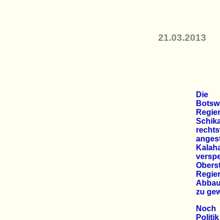
21.03.2013
Die 
Botsw
Regi
Schik
recht
anges
Kala
versp
Obers
Regie
Abbau
zu gew
Noch 
Poli