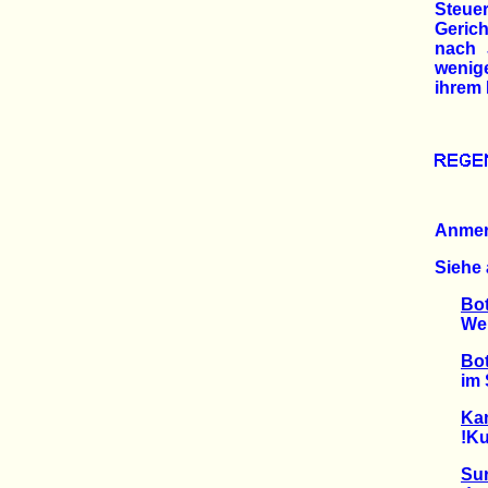
Steue
Gerich
nach 
wenig
ihrem 
Anme
Siehe 
Bo
Weite
Bot
im St
Ka
!Kung
Sur