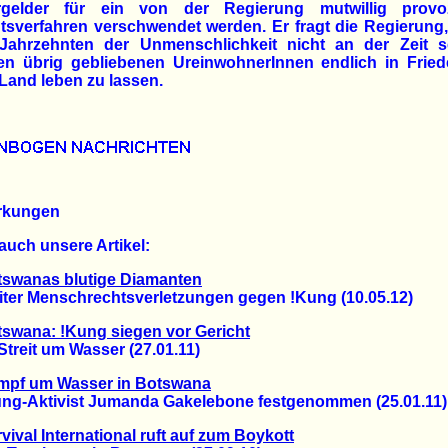
rgelder für ein von der Regierung mutwillig provoz
tsverfahren verschwendet werden. Er fragt die Regierung
Jahrzehnten der Unmenschlichkeit nicht an der Zeit se
en übrig gebliebenen UreinwohnerInnen endlich in Fried
Land leben zu lassen.
rkungen
auch unsere Artikel:
tswanas blutige Diamanten
r Menschrechtsverletzungen gegen !Kung (10.05.12)
swana: !Kung siegen vor Gericht
reit um Wasser (27.01.11)
mpf um Wasser in Botswana
-Aktivist Jumanda Gakelebone festgenommen (25.01.11)
vival International ruft auf zum Boykott