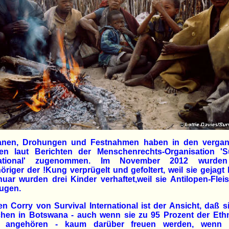
anen, Drohungen und Festnahmen haben in den verga
en laut Berichten der Menschenrechts-Organisation 'Su
rnational' zugenommen. Im November 2012 wurden
riger der !Kung verprügelt und gefoltert, weil sie gejagt 
uar wurden drei Kinder verhaftet,weil sie Antilopen-Flei
rugen.
n Corry von Survival International ist der Ansicht, daß s
hen in Botswana - auch wenn sie zu 95 Prozent der Ethn
 angehören - kaum darüber freuen werden, wenn 