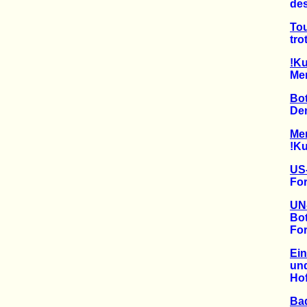
des T
Tou
trotz
!Ku
Mensc
Bot
Den !
Me
!Kung
US-
Fortg
UN-
Botsw
Forde
Ein
und d
Hoffn
Bad