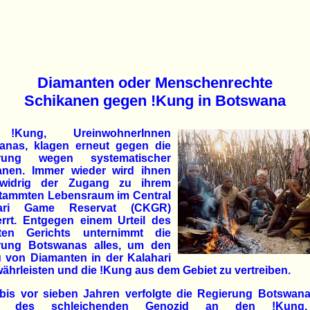
Diamanten oder Menschenrechte
Schikanen gegen !Kung in Botswana
!Kung, UreinwohnerInnen
anas, klagen erneut gegen die
erung wegen systematischer
anen. Immer wieder wird ihnen
swidrig der Zugang zu ihrem
tammten Lebensraum im Central
hari Game Reservat (CKGR)
errt. Entgegen einem Urteil des
ten Gerichts unternimmt die
rung Botswanas alles, um den
 von Diamanten in der Kalahari
ährleisten und die !Kung aus dem Gebiet zu vertreiben.
bis vor sieben Jahren verfolgte die Regierung Botswana
tik des schleichenden Genozid an den !Kung