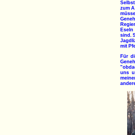
Selbst
zum Al
müss
Geneh
Regier
Eseln 
sind. 
Jagdli
mit Pf
Für d
Genehm
"obda
uns u
meine
andere