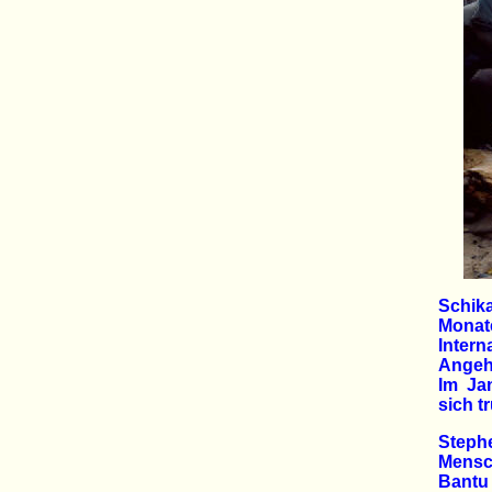
Schik
Monat
Inte
Angehö
Im Jan
sich t
Stephe
Mensc
Bantu