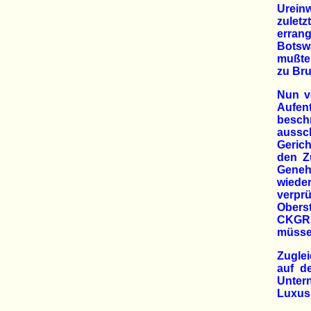
Urein
zulet
erran
Botsw
mußten
zu Bru
Nun v
Aufent
besch
aussch
Geric
den Zu
Geneh
wiede
verpr
Oberst
CKGR 
müssen
Zugle
auf d
Untern
Luxus