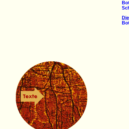
Botsw
Schle
Die
Botswa