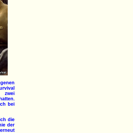
ngenen
rvival
 zwei
hatten.
sch bei
ich die
ie der
erneut