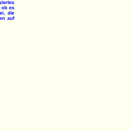
iertes
, ob es
i, die
en auf