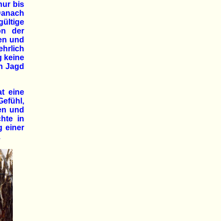
nur bis
 Danach
ltige
on der
ren und
ehrlich
g keine
en Jagd
t eine
Gefühl,
en und
hte in
 einer
.