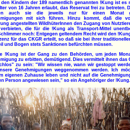
 den Kindern der 189 namentlich genannten !Kung ist es 
ter von 16 Jahren erlaubt, das Reservat frei zu betreten.
en auch sie die jeweils nur für einen Monat gü
migungen mit sich führen. Hinzu kommt, daß die v
ung angestellten WildhüterInnen den Zugang von Nutztie
verbieten, die für die !Kung als Transport-Mittel unentb
Schlimmer noch: Entgegen geltendem Recht wird den !Kun
zenz für das CKGR erteilt, so daß sie bei ihrer traditionell
eil und Bogen stets Sanktionen befürchten müssen.
ie !Kung ist der Gang zu den Behörden, um jeden Mona
igung zu erbitten, demütigend. Dies vermittelt ihnen das 
chlos" zu sein: "Wir wissen nie, wann wir gestoppt werd
nsere Genehmigungen weggenommen werden. Ich möc
m eigenen Zuhause leben und nicht auf die Genehmigung
n Person angewiesen sein," so ein Angehöriger der !Kung