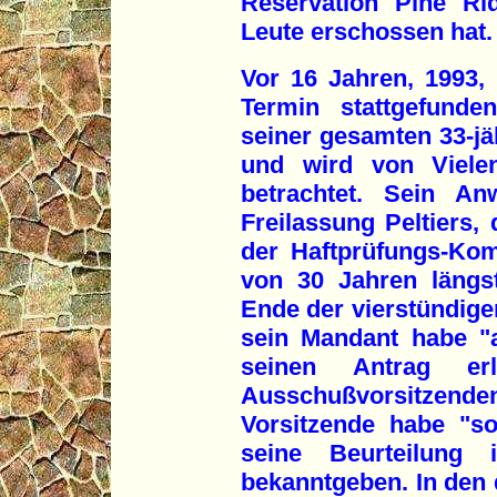
Reservation Pine Ri
Leute erschossen hat.
Vor 16 Jahren, 1993, 
Termin stattgefunde
seiner gesamten 33-jä
und wird von Vielen
betrachtet. Sein Anw
Freilassung Peltiers, 
der Haftprüfungs-Kom
von 30 Jahren längs
Ende der vierstündigen
sein Mandant habe "
seinen Antrag er
Ausschußvorsitzende
Vorsitzende habe "so
seine Beurteilung
bekanntgeben. In den 