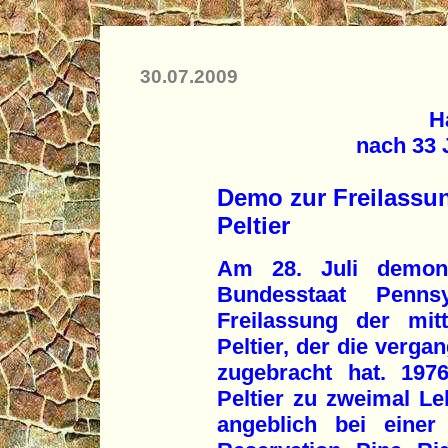
30.07.2009
H
nach 33 
Demo zur Freilassu
Peltier
Am 28. Juli demons
Bundesstaat Penns
Freilassung der mitt
Peltier, der die verga
zugebracht hat. 1976
Peltier zu zweimal Leb
angeblich bei einer