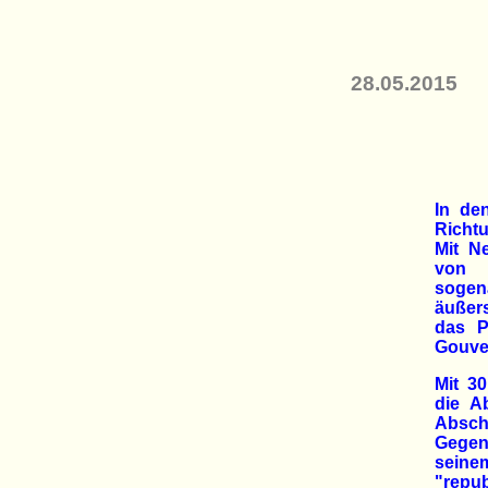
28.05.2015
In den
Richtu
Mit N
von 
soge
äußer
das P
Gouver
Mit 3
die A
Abscha
Gegen
seine
"repu