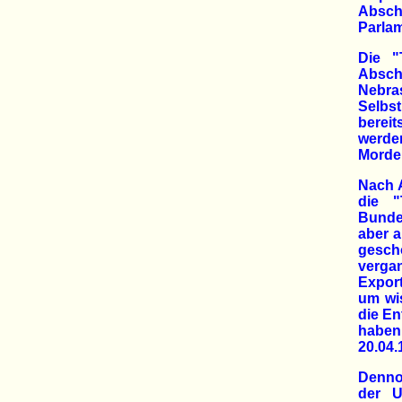
Abscha
Parlam
Die "
Absch
Nebra
Selbst
bereit
werde
Morde
Nach 
die "
Bundes
aber a
gescho
verga
Export
um wis
die E
haben 
20.04.
Dennoc
der U