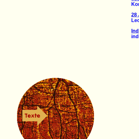
Kommt
28 
Leona
Ind
indian