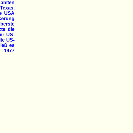
ahlten
 Texas,
die USA
lkerung
berste
zte die
ter US-
lte US-
ließ es
b 1977