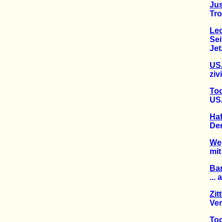
Jus
Troy D
Leo
Seit 
Jetzt 
US
zivili
Tod
USA un
Haf
Demo z
Weg
mit T
Ba
... an
Zit
Verurt
Tod