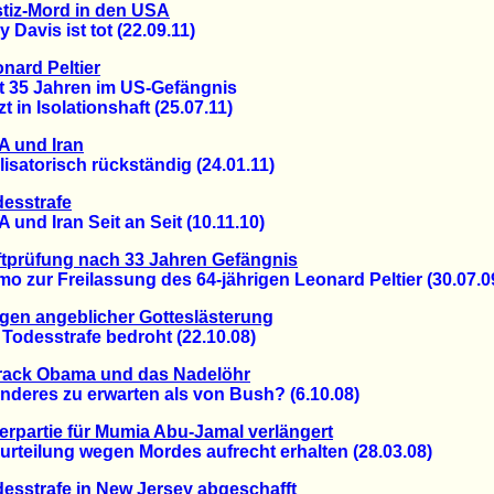
tiz-Mord in den USA
avis ist tot (22.09.11)
nard Peltier
35 Jahren im US-Gefängnis
in Isolationshaft (25.07.11)
A und Iran
satorisch rückständig (24.01.11)
esstrafe
d Iran Seit an Seit (10.11.10)
tprüfung nach 33 Jahren Gefängnis
ur Freilassung des 64-jährigen Leonard Peltier (30.07.0
en angeblicher Gotteslästerung
odesstrafe bedroht (22.10.08)
rack Obama und das Nadelöhr
deres zu erwarten als von Bush? (6.10.08)
terpartie für Mumia Abu-Jamal verlängert
eilung wegen Mordes aufrecht erhalten (28.03.08)
esstrafe in New Jersey abgeschafft