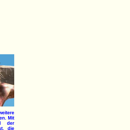
weitere
n. Mit
ed der
t, die