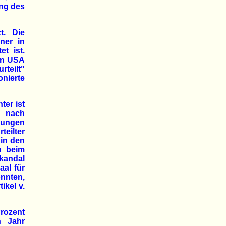
ung des
t. Die
ner in
t ist.
den USA
rteilt"
nierte
er ist
e nach
rdungen
teilter
 in den
n beim
Skandal
aal für
nnten,
ikel v.
Prozent
n Jahr