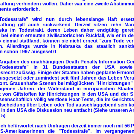
ffung verhindern wollen. Daher war eine zweite Abstimm
ents erforderlich.
Todesstrafe" wird nun durch lebenslange Haft ersetz
affung gilt auch rückwirkend. Derzeit sitzen zehn Män
ska im Todestrakt, deren Leben daher endgültig gerette
 bei einem erneuten zivilisatorischen Rückfall, wie er in 
s einmal stattfand, können sie nicht erneut "zum Tode veru
n. Allerdings wurde in Nebraska das staatlich sanktio
n schon 1997 ausgesetzt.
Angaben des unabhängigen Death Penalty Information Cent
Todesstrafe" in 31 Bundesstaaten der USA sowi
recht zulässig. Einige der Staaten haben geplante Ermo
usgesetzt oder zumindest seit fünf Jahren das Leben Verur
nt. Grauenhafte Szenen bei mißglückten "Hinrichtungen"
ngenen Jahren, der Widerstand in europäischen Staate
 von Giftstoffen für Hinrichtungen in den USA und der 
senschaftlich völlig wertlose Haar-Tests, die im Gerichtss
ntscheidung über Leben oder Tod ausschlaggebend sein ko
in den USA die Diskussion neu entfacht (Siehe unseren Art
15).
h befürwortet nach Umfragen derzeit immer noch mit 56 
S-AmerikanerInnen die "Todesstrafe". Im vergangene