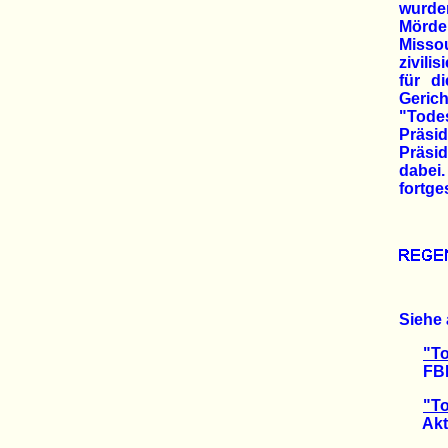
wurde
Mörder
Missou
zivili
für d
Gerich
"Todes
Präsid
Präsid
dabei
fortge
Siehe 
"To
FBI rä
"To
Aktuel