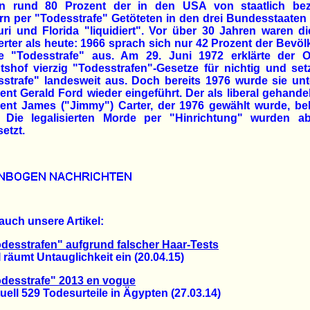
n rund 80 Prozent der in den USA von staatlich bez
n per "Todesstrafe" Getöteten in den drei Bundesstaaten
ri und Florida "liquidiert". Vor über 30 Jahren waren 
sierter als heute: 1966 sprach sich nur 42 Prozent der Bevö
ie "Todesstrafe" aus. Am 29. Juni 1972 erklärte der O
tshof vierzig "Todesstrafen"-Gesetze für nichtig und set
strafe" landesweit aus. Doch bereits 1976 wurde sie un
ent Gerald Ford wieder eingeführt. Der als liberal gehande
ent James ("Jimmy") Carter, der 1976 gewählt wurde, be
. Die legalisierten Morde per "Hinrichtung" wurden a
setzt.
auch unsere Artikel:
desstrafen" aufgrund falscher Haar-Tests
umt Untauglichkeit ein (20.04.15)
desstrafe" 2013 en vogue
l 529 Todesurteile in Ägypten (27.03.14)