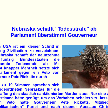
Nebraska schafft "Todesstrafe" ab
Parlament überstimmt Gouverneur
 USA ist ein kleiner Schritt in
ng Zivilisation zu verzeichnen:
ebraska schafft der neunzehnte
fünfzig Bundesstaaten die
nannte Todesstrafe ab. Mit
st knapper Mehrheit setzte sich
arlament gegen ein Veto von
neur Pete Ricketts durch.
0 zu 19 Stimmen sprachen sich
bgeordneten Nebraskas für die
ffung des staatlich sanktionierten Mordens aus. Nur eine 
stimme hätte genügt, um das Vorhaben scheitern zu lasse
m Veto hatte Gouverneur Pete Ricketts, Mitgli
blikanischen" Partei und nach eigener Aussage Chris