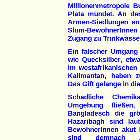
Millionenmetropole B
Plata mündet. An de
Armen-Siedlungen ent
Slum-BewohnerInnen 
Zugang zu Trinkwasse
Ein falscher Umgang 
wie Quecksilber, etwa
im westafrikanischen
Kalimantan, haben z
Das Gift gelange in d
Schädliche Chemik
Umgebung fließen,
Bangladesch die grö
Hazaribagh sind lau
BewohnerInnen akut 
sind demnach Ar