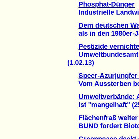
Phosphat-Dünger
Industrielle Landwirt
Dem deutschen Wal
als in den 1980er-Ja
Pestizide vernich
Umweltbundesamt fo
(1.02.13)
Speer-Azurjungfer 
Vom Aussterben bedr
Umweltverbände: A
ist "mangelhaft" (25
Flächenfraß weiter
BUND fordert Biotop
Greenpeace deckt 