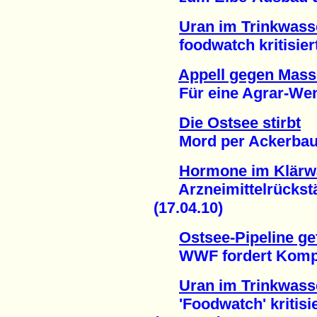
Uran im Trinkwass
foodwatch kritisiert
Appell gegen Mass
Für eine Agrar-Wend
Die Ostsee stirbt
Mord per Ackerbau u
Hormone im Klärw
Arzneimittelrückstä
(17.04.10)
Ostsee-Pipeline g
WWF fordert Kompen
Uran im Trinkwass
'Foodwatch' kritisie