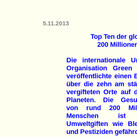
5.11.2013
Top Ten der g
200 Millione
Die internationale U
Organisation Green
veröffentlichte einen 
über die zehn am stä
vergifteten Orte auf 
Planeten. Die Gesu
von rund 200 Mill
Menschen ist
Umweltgiften wie Blei
und Pestiziden gefährd