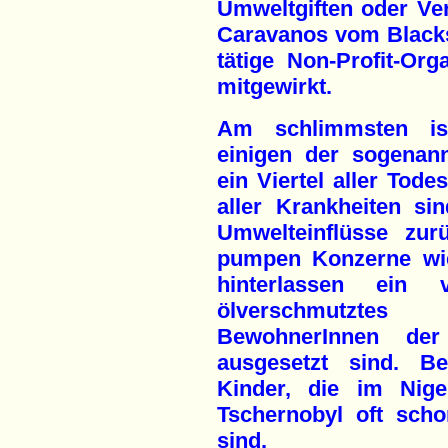
Umweltgiften oder Ve
Caravanos vom Blacksmi
tätige Non-Profit-Or
mitgewirkt.
Am schlimmsten ist
einigen der sogenann
ein Viertel aller Tode
aller Krankheiten si
Umwelteinflüsse zur
pumpen Konzerne wie
hinterlassen ein
ölverschmutzte
BewohnerInnen der 
ausgesetzt sind. Be
Kinder, die im Nige
Tschernobyl oft sch
sind.