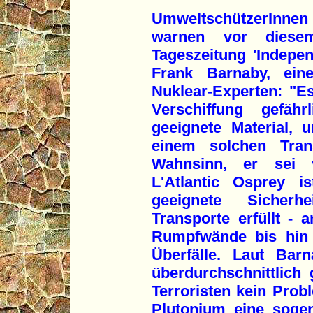
UmweltschützerInne
warnen vor diesem
Tageszeitung 'Indepen
Frank Barnaby, eine
Nuklear-Experten: "E
Verschiffung gefäh
geeignete Material, 
einem solchen Tra
Wahnsinn, er sei vö
L'Atlantic Osprey i
geeignete Sicherhe
Transporte erfüllt - 
Rumpfwände bis hin
Überfälle. Laut Bar
überdurchschnittlich
Terroristen kein Pro
Plutonium eine soge