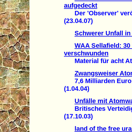
aufgedeckt
Der 'Observer' veröf
(23.04.07)
Schwerer Unfall in
WAA Sellafield: 3
verschwunden
Material für acht A
Zwangsweiser Atom
7,6 Milliarden Euro t
(1.04.04)
Unfälle mit Atomw
Britisches Verteidig
(17.10.03)
land of the free ur