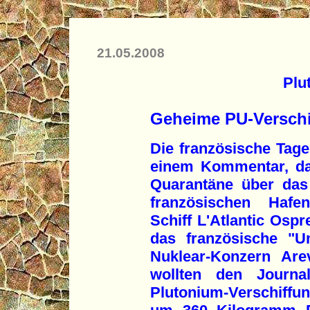
21.05.2008
Plu
Geheime PU-Verschi
Die französische Tage
einem Kommentar, daß
Quarantäne über da
französischen Haf
Schiff L'Atlantic Osp
das französische "U
Nuklear-Konzern Are
wollten den Journal
Plutonium-Verschiffun