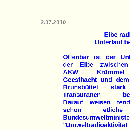
2.07.2010
Elbe rad
Unterlauf b
Offenbar ist der Unt
der Elbe zwische
AKW Krümmel
Geesthacht und de
Brunsbüttel star
Transuranen bela
Darauf weisen tende
schon etliche
Bundesumwel
"Umweltradioaktivitä