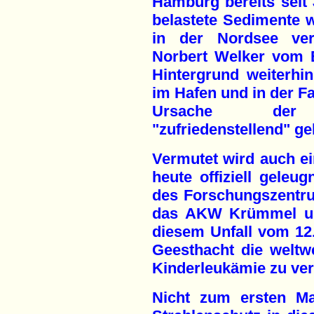
Hamburg bereits seit 
belastete Sedimente 
in der Nordsee vert
Norbert Welker vom 
Hintergrund weiterhi
im Hafen und in der Fa
Ursache der Rad
"zufriedenstellend" gek
Vermutet wird auch 
heute offiziell geleu
des Forschungszentr
das AKW Krümmel und
diesem Unfall vom 12
Geesthacht die weltw
Kinderleukämie zu ver
Nicht zum ersten Ma