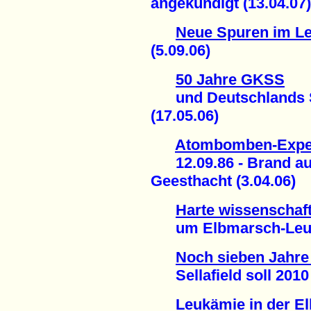
angekündigt (13.04.07)
Neue Spuren im L
(5.09.06)
50 Jahre GKSS
und Deutschlands S
(17.05.06)
Atombomben-Exper
12.09.86 - Brand au
Geesthacht (3.04.06)
Harte wissenschaf
um Elbmarsch-Leukä
Noch sieben Jahre
Sellafield soll 2010 s
Leukämie in der E