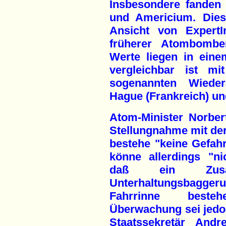
Insbesondere fanden 
und Americium. Die
Ansicht von ExpertI
früherer Atombombe
Werte liegen in ein
vergleichbar ist m
sogenannten Wieder
Hague (Frankreich) und
Atom-Minister Norbert
Stellungnahme mit der
bestehe "keine Gefah
könne allerdings "n
daß ein Zus
Unterhaltungsbagg
Fahrrinne beste
Überwachung sei jedo
Staatssekretär Andr