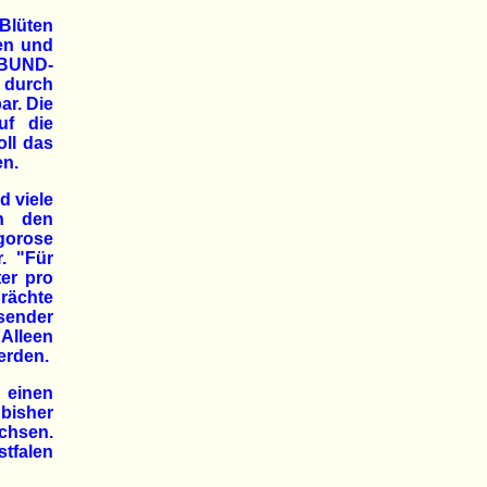
Blüten
sen und
 BUND-
t durch
ar. Die
uf die
oll das
en.
d viele
ch den
gorose
. "Für
ter pro
brächte
sender
Alleen
erden.
 einen
bisher
chsen.
tfalen