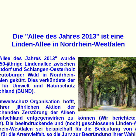
Die "Allee des Jahres 2013" ist eine
Linden-Allee in Nordrhein-Westfalen
Allee des Jahres 2013" wurde
50-jährige Lindenallee zwischen
tdorf und Schlangen-Oesterholz
utoburger Wald in Nordrhein-
len gekürt. Dies verkündete der
für Umwelt und Naturschutz
chland (BUND).
mweltschutz-Organisation hofft,
hrer jährlichen Aktion der
ichenden Zerstörung der Alleen
utschland entgegenwirken zu können (Wir berichtet
n). Die beeindruckende und (noch) geschlossene Linden-A
hein-Westfalen sei beispielhaft für die Bedeutung von ä
 für die Artenvielfalt, so die Jury zur Begründung ihrer Wahl