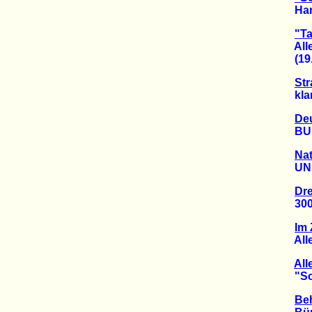
Hambu
"Ta
Allee 
(19.1
St
klamm
Deu
BUND 
Nat
UNESC
Dr
300-j
Im 
Alleen
All
"Schw
Beh