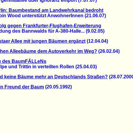
initiative über Ignoranz empört (7.07.07)
rlin: Baumbestand am Landwehrkanal bedroht
 Wood unterstützt AnwohnerInnen (21.06.07)
olg gegen Frankfurter-Flughafen-Erweiterung
g des Bannwalds für A-380-Halle... (9.02.05)
taer Allee mit jungen Bäumen ergänzt
(12.04.04)
ehen Alleebäume dem Autoverkehr im Weg?
(26.02.04)
g des BaumFÄLLeNs
 und Trittin in verteilten Rollen (25.04.03)
ld keine Bäume mehr an Deutschlands Straßen?
(28.07.200
in Freund der Baum
(20.05.1992)