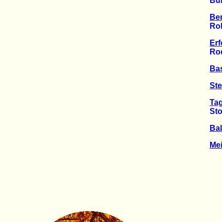
Bürger
Be
Robin
Erf
Rodun
Bas
St
Ta
Stolpe
Ba
Me