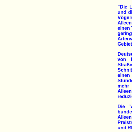
"Die 
und di
Vögel
Alleen
einen 
gerin
Artenv
Gebiet
Deutsc
von i
Straß
Schni
einen 
Stunde
mehr 
Allee
reduzi
Die "
bunde
Allee
Preis
und Rh