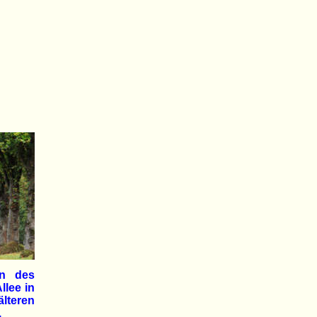
en des
llee in
lteren
.