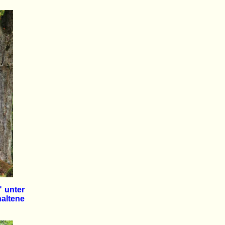
" unter
ltene