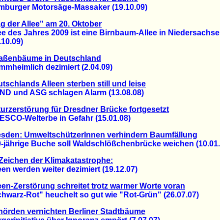
rger Motorsäge-Massaker (19.10.09)
g der Allee" am 20. Oktober
des Jahres 2009 ist eine Birnbaum-Allee in Niedersachs
0.09)
raßenbäume in Deutschland
heimlich dezimiert (2.04.09)
tschlands Alleen sterben still und leise
und ASG schlagen Alarm (13.08.08)
urzerstörung für Dresdner Brücke fortgesetzt
O-Welterbe in Gefahr (15.01.08)
esden: UmweltschützerInnen verhindern Baumfällung
ährige Buche soll Waldschlößchenbrücke weichen (10.01.
Zeichen der Klimakatastrophe:
 werden weiter dezimiert (19.12.07)
een-Zerstörung schreitet trotz warmer Worte voran
arz-Rot" heuchelt so gut wie "Rot-Grün" (26.07.07)
örden vernichten Berliner Stadtbäume