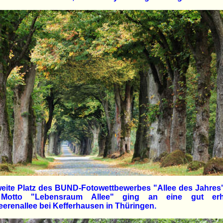
eite Platz des BUND-Fotowettbewerbes "Allee des Jahres
Motto "Lebensraum Allee" ging an eine gut erha
erenallee bei Kefferhausen in Thüringen.