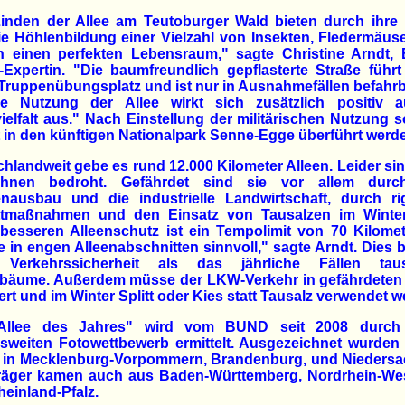
Linden der Allee am Teutoburger Wald bieten durch ihre 
e Höhlenbildung einer Vielzahl von Insekten, Fledermäu
n einen perfekten Lebensraum," sagte Christine Arndt,
-Expertin. "Die baumfreundlich gepflasterte Straße führ
Truppenübungsplatz und ist nur in Ausnahmefällen befahrb
ge Nutzung der Allee wirkt sich zusätzlich positiv a
ielfalt aus." Nach Einstellung der militärischen Nutzung s
 in den künftigen Nationalpark Senne-Egge überführt werd
hlandweit gebe es rund 12.000 Kilometer Alleen. Leider sin
hnen bedroht. Gefährdet sind sie vor allem dur
enausbau und die industrielle Landwirtschaft, durch ri
ttmaßnahmen und den Einsatz von Tausalzen im Winter
besseren Alleenschutz ist ein Tempolimit von 70 Kilome
 in engen Alleenabschnitten sinnvoll," sagte Arndt. Dies 
Verkehrssicherheit als das jährliche Fällen tau
nbäume. Außerdem müsse der LKW-Verkehr in gefährdeten 
ert und im Winter Splitt oder Kies statt Tausalz verwendet w
Allee des Jahres" wird vom BUND seit 2008 durch
sweiten Fotowettbewerb ermittelt. Ausgezeichnet wurden 
n in Mecklenburg-Vorpommern, Brandenburg, und Niedersa
träger kamen auch aus Baden-Württemberg, Nordrhein-Wes
einland-Pfalz.