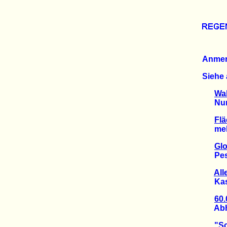
Anme
Siehe 
Wal
Nur 2 
Flä
mehr 
Gl
Pestiz
All
Kasta
60
Abhol
"S