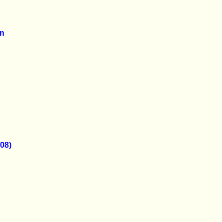
en
08)