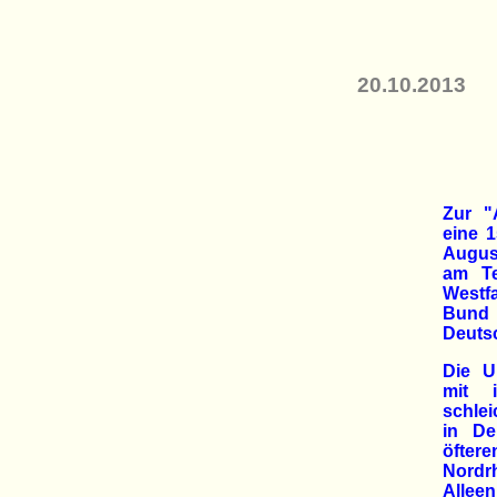
20.10.2013
Zur "
eine 1
Augus
am Te
Westfa
Bund 
Deuts
Die U
mit i
schle
in De
öftere
Nordr
Alleen