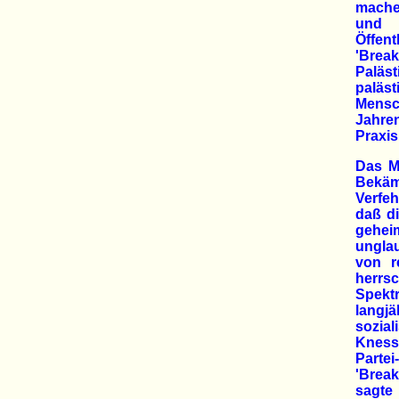
mache
und 
Öffen
'Brea
Paläs
palä
Mensc
Jahre
Praxis
Das Mi
Bekäm
Verfeh
daß di
gehei
ungla
von r
herrs
Spektr
langj
sozial
Knesse
Partei
'Break
sagte 