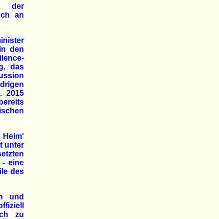
n der
sch an
nister
 in den
lence-
g, das
kussion
drigen
. 2015
bereits
ischen
s Heim'
t unter
tzten
 - eine
ile des
en und
iziell
ich zu