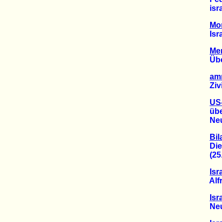
israe
Mo
Israe
Me
Über 7
amn
Zivili
US
über 
Neue 
Bil
Die Me
(25.0
Isr
Alfred
Isr
Neue 