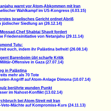
anjahu warnt vor Atom-Abkommen mit Iran
lischer Wahlkampf im US-Kongress (4.03.15)
rstes israelisches Gericht ordnet Abriß
üdischer Siedlung an (26.12.14)
Mossad-Chef Shabtai Shavit fordert
riedensinitiative von Netanjahu (29.11.14)
smond Tutu:
t euch, indem ihr Palästina befreit! (26.08.14)
igent Barenboim übt scharfe Kritik
itär-Offensive in Gaza (27.07.14)
eg in Palästina
ts mehr als 70 Tote
en-Angriff auf Atom-Anlage Dimona (10.07.14)
hulz berührte wunden Punkt
r im Nahost-Konflikt (13.02.14)
chbruch bei Atom-Streit mit Iran
to-Mächte auf Kompromiss-Kurs (24.11.13)