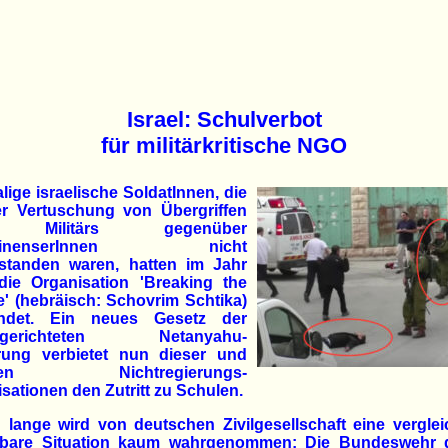
Israel: Schulverbot
für militärkritische NGO
ige israelische SoldatInnen, die
er Vertuschung von Übergriffen
 Militärs gegenüber
ästinenserInnen nicht
rstanden waren, hatten im Jahr
die Organisation 'Breaking the
e' (hebräisch: Schovrim Schtika)
ndet. Ein neues Gesetz der
tsgerichteten Netanyahu-
rung verbietet nun dieser und
eren Nichtregierungs-
sationen den Zutritt zu Schulen.
lange wird von deutschen Zivilgesellschaft eine vergle
tbare Situation kaum wahrgenommen: Die Bundeswehr d