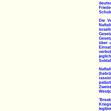
deut
Fried
Schule
Die V
Naftal
israe
Geset
Gesetz
über 
Einsa
verbot
jegli
Soldat
Naftal
(hebrä
rass
paläst
Zweist
Westjo
'Brea
Krieg
legit