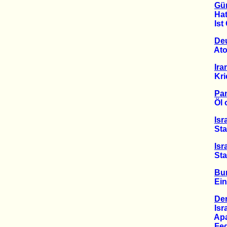
Gün
Hat G
Ist Gr
Deu
Atomw
Ira
Kriegs
Pan
Öl od
Isr
Staat
Isr
Staat
Bu
Einhe
Der
Israe
Apart
Feder