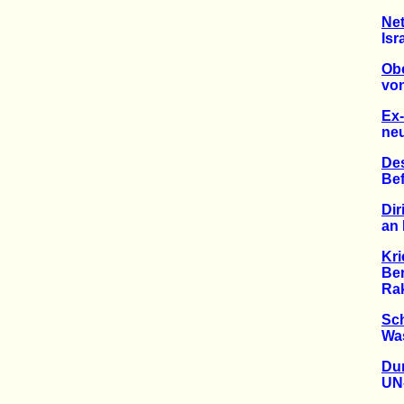
Net
Israe
Obe
von j
Ex-
neue F
De
Befrei
Dir
an Mil
Kri
Berei
Raket
Sc
Wasse
Dur
UN-Ve