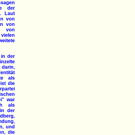
ssagen
e der
. Laut
en von
en von
n von
vielen
eitete
 in der
nzelte
 darin,
entität
te als
st die
partei
ischen
ei" war
ch als
 in der
ndberg,
umdung,
en, und
en, die