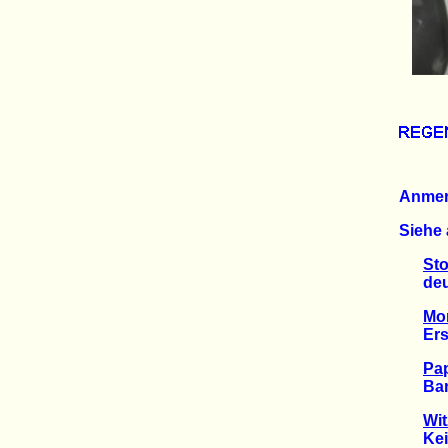
Anme
Siehe 
Sto
deuts
Mor
Ersch
Pap
Ban Ki
Wit
Keine 