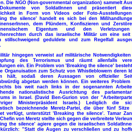
n. Die NGO (Non-governmental organization) sammelt Au
Dokumente von SoldatInnen und präsentiert dies
tlichkeit in Form von Videos oder Foto-Ausstellungen
king the silence' handelt es sich bei den Mißhandlung
tinenserInnen, dem Plündern, Konfiszieren und Zerstör
stinensischem Eigentum und den Verletzunge
henrechten durch das israelische Militär um eine seit 
n stillschweigend geduldete und zum Regelfall ausgew
.
litär hingegen verweist auf militärische Notwendigkeiten
pfung des Terrorismus und räumt allenfalls verei
lungen ein. Ein Problem von 'Breaking the silence' besteht
e Organuisation zum Schutz von Whistleblowern deren Id
m hält, sodaß deren Aussagen von offizieller Sei
ubwürdig abgetan werden können. Ein weiteres Problem i
echts bis weit nach links in der sogenannten Arbeiter
chende nationalistische Ausrichtung des parlamentar
ums in Israel. (David Ben-Gurion von der "Arbeiterpart
ähriger Ministerpräsident Israels.) Lediglich die si
istisch bezeichnende Meretz-Partei, die über fünf Sitze
t verfügt, unterstützt 'Breaking the silence'. Tamar Za
-Chefin von Meretz stellte sich gegen die verbreitete Verle
ing the silence' agiere gegen die israelischen SoldatInn
kürzlich: "Statt die Augen zu verschließen und zu hoff