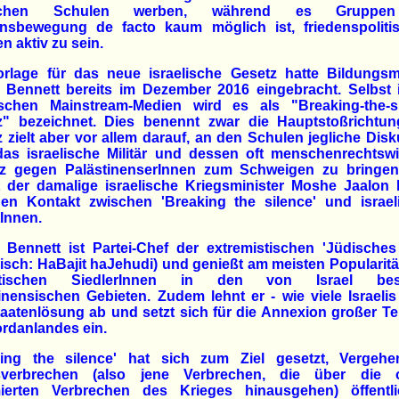
schen Schulen werben, während es Gruppe
ensbewegung de facto kaum möglich ist, friedenspoliti
n aktiv zu sein.
orlage für das neue israelische Gesetz hatte Bildungsmi
i Bennett bereits im Dezember 2016 eingebracht. Selbst
lischen Mainstream-Medien wird es als "Breaking-the-si
z" bezeichnet. Dies benennt zwar die Hauptstoßrichtun
 zielt aber vor allem darauf, an den Schulen jegliche Dis
das israelische Militär und dessen oft menschenrechtswi
tz gegen PalästinenserInnen zum Schweigen zu bringen
 der damalige israelische Kriegsminister Moshe Jaalon 
chen Kontakt zwischen 'Breaking the silence' und israel
Innen.
i Bennett ist Partei-Chef der extremistischen 'Jüdische
isch: HaBajit haJehudi) und genießt am meisten Popularitä
istischen SiedlerInnen in den von Israel bese
inensischen Gebieten. Zudem lehnt er - wie viele Israelis
aatenlösung ab und setzt sich für die Annexion großer Te
rdanlandes ein.
king the silence' hat sich zum Ziel gesetzt, Vergeh
sverbrechen (also jene Verbrechen, die über die off
imierten Verbrechen des Krieges hinausgehen) öffentl