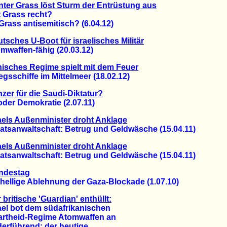
ter Grass löst Sturm der Entrüstung aus
rass recht?
ass antisemitisch? (6.04.12)
tsches U-Boot für israelisches Militär
affen-fähig (20.03.12)
nisches Regime spielt mit dem Feuer
schiffe im Mittelmeer (18.02.12)
zer für die Saudi-Diktatur?
er Demokratie (2.07.11)
aels Außenminister droht Anklage
sanwaltschaft: Betrug und Geldwäsche (15.04.11)
aels Außenminister droht Anklage
sanwaltschaft: Betrug und Geldwäsche (15.04.11)
ndestag
llige Ablehnung der Gaza-Blockade (1.07.10)
 britische 'Guardian' enthüllt:
l bot dem südafrikanischen
heid-Regime Atomwaffen an
führend: der heutige