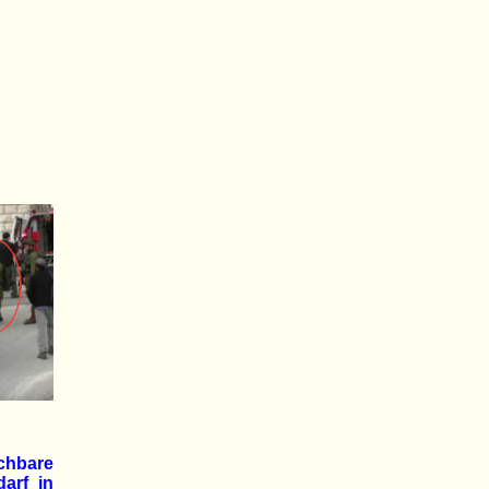
ichbare
arf in