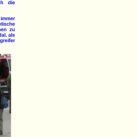
ch die
t immer
elische
nen zu
al, als
reifer