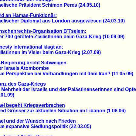
lische Präsident Schimon Peres (24.05.10)
rd an Hamas-Funktionär:
lischer Diplomat aus London ausgewiesen (24.03.10)
nschenrechts-Organisation B'Tselem:
00 getötete ZivilistInnen beim Gaza-Krieg (10.09.09)
esty international klagt an:
stInnen im Visier beim Gaza-Krieg (2.07.09)
-Regierung bricht Schweigen
Israels Atombombe
Perspektive bei Verhandlungen mit dem Iran? (11.05.09)
anz des Gaza-Kriegs
hrheit der Israelis und der PalästinenserInnen sind Opfe
1.09)
ael begeht Kriegsverbrechen
 Grosser zur aktuellen Situation im Libanon (1.08.06)
ael und der Wunsch nach Frieden
expansive Siedlungspolitik (22.03.05)