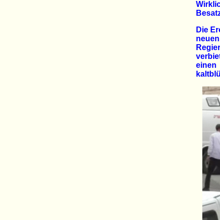
Wirkl
Besat
Die Er
neuen 
Regie
verbie
einen
kaltbl