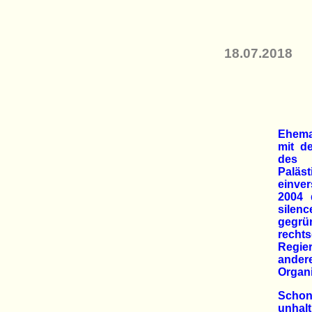
18.07.2018
Ehemal
mit d
des
Pal
einve
2004 
silenc
gegrü
rech
Regie
and
Organi
Schon 
unhal