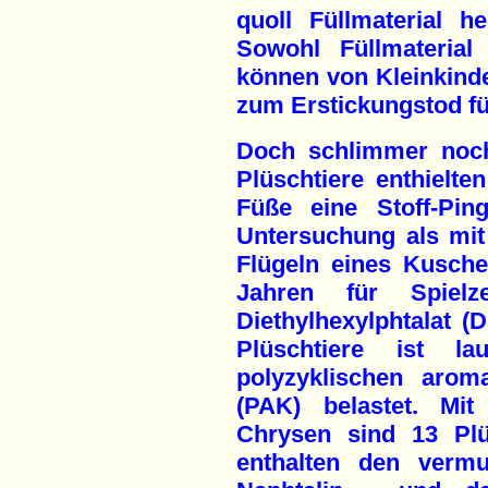
quoll Füllmaterial h
Sowohl Füllmaterial
können von Kleinkind
zum Erstickungstod fü
Doch schlimmer noch:
Plüschtiere enthielte
Füße eine Stoff-Pin
Untersuchung als mit
Flügeln eines Kusche
Jahren für Spielz
Diethylhexylphtalat (
Plüschtiere ist la
polyzyklischen arom
(PAK) belastet. Mi
Chrysen sind 13 Plüs
enthalten den vermu