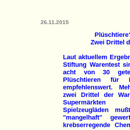
26.11.2015
Plüschtiere
Zwei Drittel 
Laut aktuellem Ergebn
Stiftung Warentest si
acht von 30 getes
Plüschtieren für 
empfehlenswert. Me
zwei Drittel der Wa
Supermärkten
Spielzeugläden muß
"mangelhaft" gewe
krebserregende Chem