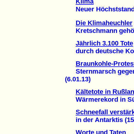
Klima
Neuer Höchststand
Die Klimaheuchler
Kretschmann gehört z
Jährlich 3.100 Tote
durch deutsche Kohl
Braunkohle-Protes
Sternmarsch gegen "r
(6.01.13)
Kältetote in Rußla
Wärmerekord in Südd
Schneefall verstär
in der Antarktis (15
Worte und Taten