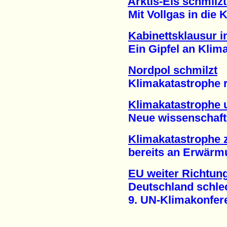
Arktis-Eis schmilz
Mit Vollgas in die Kl
Kabinettsklausur 
Ein Gipfel an Klima-
Nordpol schmilzt
Klimakatastrophe rüc
Klimakatastrophe 
Neue wissenschaftlic
Klimakatastrophe z
bereits an Erwärmun
EU weiter Richtun
Deutschland schlech
9. UN-Klimakonferenz