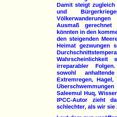
Damit steigt zugleic
und Bürgerkri
Völkerwanderungen
Ausmaß gerechnet w
könnten in den komme
den steigenden Meere
Heimat gezwungen se
Durchschnittst
Wahrscheinlichkeit 
irreparabler Folgen
sowohl anhaltend
Extremregen, Hagel,
Überschwemmungen 
Saleemul Huq, Wissen
IPCC-Autor zieht da
schlechter, als wir si