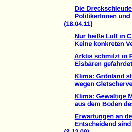
Die Dreckschleude
PolitikerInnen und i
(18.04.11)
Nur heiße Luft in 
Keine konkreten Verp
Arktis schmilzt in
Eisbären gefährdet 
Klima: Grönland s
wegen Gletscherverl
Klima: Gewaltige 
aus dem Boden des N
Erwartungen an de
Entscheidend sind n
(3.12.09)