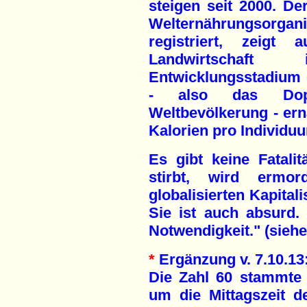
steigen seit 2000. D
Welternährungsorgan
registriert, zeigt
Landwirtschaf
Entwicklungsstadium 
- also das Dopp
Weltbevölkerung - ern
Kalorien pro Individuu
Es gibt keine Fatali
stirbt, wird ermo
globalisierten Kapital
Sie ist auch absurd. 
Notwendigkeit." (sieh
*
Ergänzung v. 7.10.13
Die Zahl 60 stammte a
um die Mittagszeit de