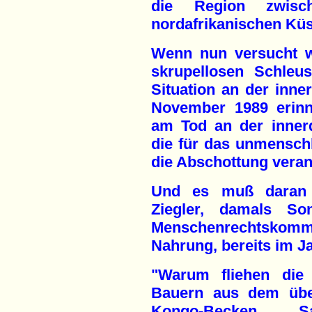
die Region zwis
nordafrikanischen Küs
Wenn nun versucht wi
skrupellosen Schleu
Situation an der inn
November 1989 erinn
am Tod an der inner
die für das unmensch
die Abschottung veran
Und es muß daran 
Ziegler, damals Son
Menschenrechtskom
Nahrung, bereits im J
"Warum fliehen di
Bauern aus dem über
Kongo-Becken, S