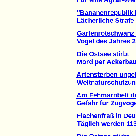
"Bananenrepublik 
Lächerliche Strafe fü
Gartenrotschwanz 
Vogel des Jahres 201
Die Ostsee stirbt
Mord per Ackerbau u
Artensterben unge
Weltnaturschutzunion
Am Fehmarnbelt dro
Gefahr für Zugvögel
Flächenfraß in De
Täglich werden 113 H