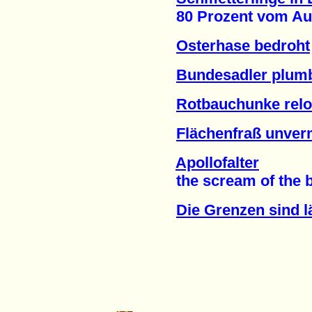
80 Prozent vom Auss
Osterhase bedroht
Bundesadler plu
Rotbauchunke rel
Flächenfraß unver
Apollofalter
the scream of the but
Die Grenzen sind l