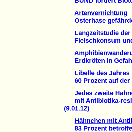
BUND fordert Biotop
Artenvernichtung
Osterhase gefährdet
Langzeitstudie der
Fleischkonsum und S
Amphibienwander
Erdkröten in Gefahr 
Libelle des Jahres
60 Prozent auf der Ro
Jedes zweite Häh
mit Antibiotika-resi
(9.01.12)
Hähnchen mit Anti
83 Prozent betroffen