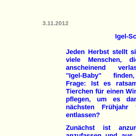
3.11.2012
Igel-S
Jeden Herbst stellt s
viele Menschen, d
anscheinend verla
"Igel-Baby" finde
Frage: Ist es ratsa
Tierchen für einen Wi
pflegen, um es da
nächsten Frühjahr 
entlassen?
Zunächst ist anzur
anzufassen und aus 