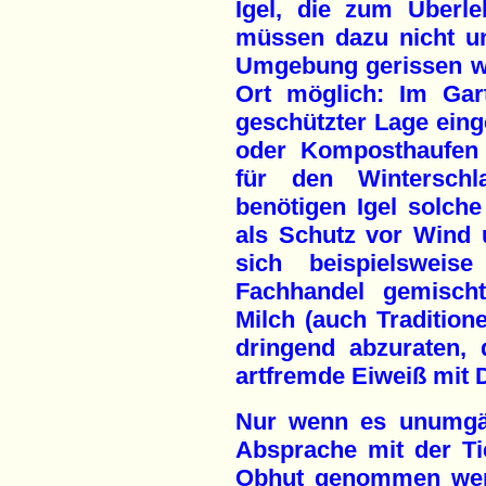
Igel, die zum Überle
müssen dazu nicht un
Umgebung gerissen wer
Ort möglich: Im Gart
geschützter Lage einge
oder Komposthaufen 
für den Wintersch
benötigen Igel solch
als Schutz vor Wind 
sich beispielsweise
Fachhandel gemischt
Milch (auch Tradition
dringend abzuraten, 
artfremde Eiweiß mit D
Nur wenn es unumgängl
Absprache mit der Tie
Obhut genommen werd