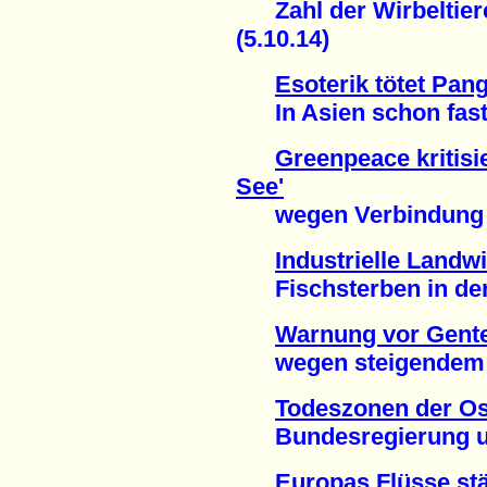
Zahl der Wirbeltiere 
(5.10.14)
Esoterik tötet Pang
In Asien schon fast a
Greenpeace kritisi
See'
wegen Verbindung zu 
Industrielle Landwi
Fischsterben in der 
Warnung vor Gente
wegen steigendem Pes
Todeszonen der Os
Bundesregierung unt
Europas Flüsse stä