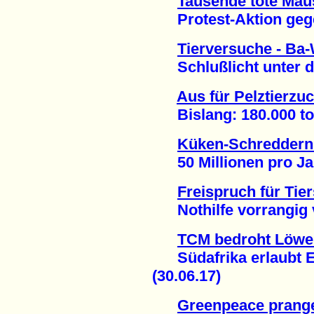
Tausende tote Mäu
Protest-Aktion gege
Tierversuche - Ba
Schlußlicht unter de
Aus für Pelztierzu
Bislang: 180.000 tote
Küken-Schreddern
50 Millionen pro Jah
Freispruch für Tie
Nothilfe vorrangig vo
TCM bedroht Löwe
Südafrika erlaubt E
(30.06.17)
Greenpeace prange