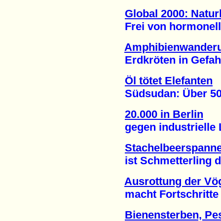
Global 2000: Natu
Frei von hormonell w
Amphibienwander
Erdkröten in Gefahr 
Öl tötet Elefanten
Südsudan: Über 500 i
20.000 in Berlin
gegen industrielle La
Stachelbeerspann
ist Schmetterling de
Ausrottung der Vög
macht Fortschritte (
Bienensterben, Pe