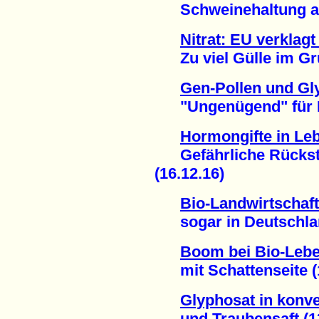
Schweinehaltung an 
Nitrat: EU verklag
Zu viel Gülle im Gru
Gen-Pollen und Gl
"Ungenügend" für Hon
Hormongifte in Le
Gefährliche Rückstä
(16.12.16)
Bio-Landwirtschaf
sogar in Deutschland
Boom bei Bio-Lebe
mit Schattenseite (1
Glyphosat in konv
und Traubensaft (12