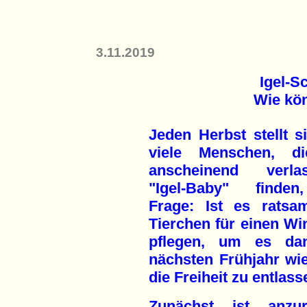
3.11.2019
Igel-S
Wie kön
Jeden Herbst stellt s
viele Menschen, d
anscheinend verla
"Igel-Baby" finde
Frage: Ist es ratsa
Tierchen für einen Wi
pflegen, um es da
nächsten Frühjahr wie
die Freiheit zu entlas
Zunächst ist anzur