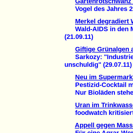
Gartenrotschwanz 
Vogel des Jahres 201
Merkel degradiert 
Wald-AIDS in den M
(21.09.11)
Giftige Grünalgen 
Sarkozy: "Industriel
unschuldig" (29.07.11)
Neu im Supermark
Pestizid-Cocktail m
Nur Bioläden stehen 
Uran im Trinkwass
foodwatch kritisiert
Appell gegen Mass
Für eine Agrar-Wend