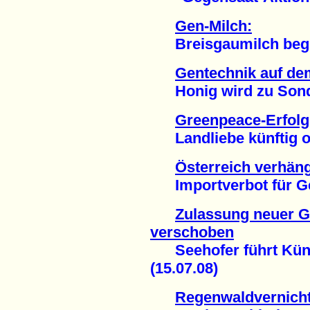
Gen-Milch:
Breisgaumilch begin
Gentechnik auf de
Honig wird zu Sonde
Greenpeace-Erfolg
Landliebe künftig oh
Österreich verhän
Importverbot für Gen
Zulassung neuer G
verschoben
Seehofer führt Künas
(15.07.08)
Regenwaldvernich