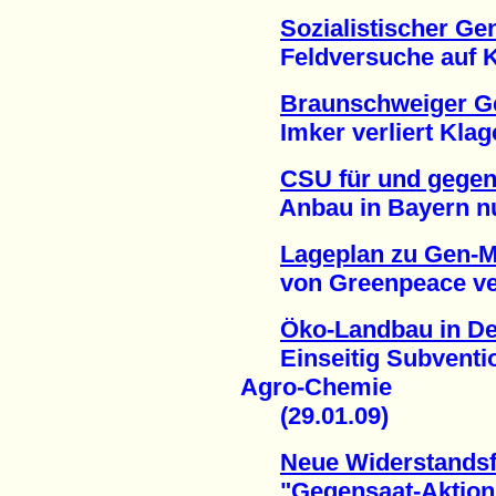
Sozialistischer Ge
Feldversuche auf Kub
Braunschweiger G
Imker verliert Klage
CSU für und gege
Anbau in Bayern nur
Lageplan zu Gen-M
von Greenpeace veröf
Öko-Landbau in De
Einseitig Subventio
Agro-Chemie
(29.01.09)
Neue Widerstands
"Gegensaat-Aktion" i