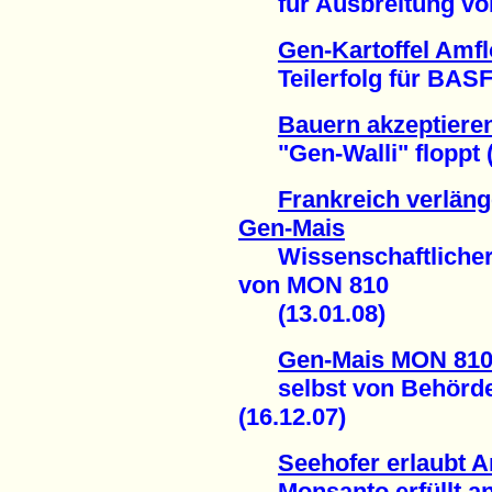
für Ausbreitung von 
Gen-Kartoffel Amfl
Teilerfolg für BASF 
Bauern akzeptieren
"Gen-Walli" floppt (
Frankreich verlän
Gen-Mais
Wissenschaftlicher 
von MON 810
(13.01.08)
Gen-Mais MON 810 
selbst von Behörden 
(16.12.07)
Seehofer erlaubt 
Monsanto erfüllt ang