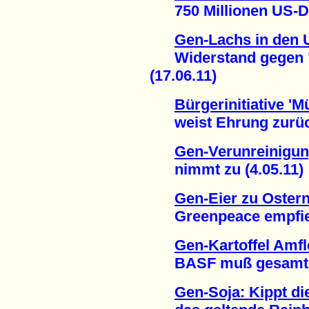
750 Millionen US-Dol
Gen-Lachs in den 
Widerstand gegen "F
(17.06.11)
Bürgerinitiative 'M
weist Ehrung zurück 
Gen-Verunreinigun
nimmt zu (4.05.11)
Gen-Eier zu Oster
Greenpeace empfiehl
Gen-Kartoffel Amf
BASF muß gesamte Er
Gen-Soja: Kippt di