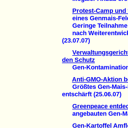
Protest-Camp und 
eines Genmais-Feld
Geringe Teilnahme s
nach Weiterentwickl
(23.07.07)
Verwaltungsgerich
den Schutz
Gen-Kontamination e
Anti-GMO-Aktion b
Größtes Gen-Mais-F
entschärft (25.06.07)
Greenpeace entdeck
angebauten Gen-Mais
Gen-Kartoffel Amfl