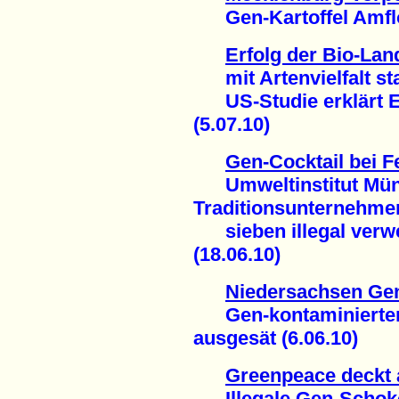
Gen-Kartoffel Amflor
Erfolg der Bio-Lan
mit Artenvielfalt sta
US-Studie erklärt Er
(5.07.10)
Gen-Cocktail bei F
Umweltinstitut Münc
Traditionsunternehme
sieben illegal verw
(18.06.10)
Niedersachsen Gen
Gen-kontaminierter 
ausgesät (6.06.10)
Greenpeace deckt 
Illegale Gen-Schoko