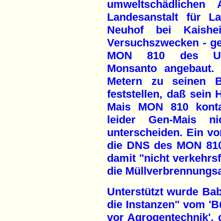
umweltschädlichen A
Landesanstalt für L
Neuhof bei Kaish
Versuchszwecken - ge
MON 810 des US-a
Monsanto angebaut.
Metern zu seinen B
feststellen, daß sein
Mais MON 810 konta
leider Gen-Mais n
unterscheiden. Ein vo
die DNS des MON 810
damit "nicht verkehrs
die Müllverbrennungsa
Unterstützt wurde Ba
die Instanzen" vom '
vor Agrogentechnik',