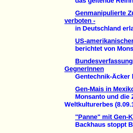
das geltende Reinhei
Genmanipulierte Z
verboten -
in Deutschland erlau
US-amerikanischer
berichtet von Monsan
Bundesverfassungg
GegnerInnen
Gentechnik-Äcker ble
Gen-Mais in Mexik
Monsanto und die Ze
Weltkulturerbes (8.09.
"Panne" mit Gen-Ka
Backhaus stoppt BA