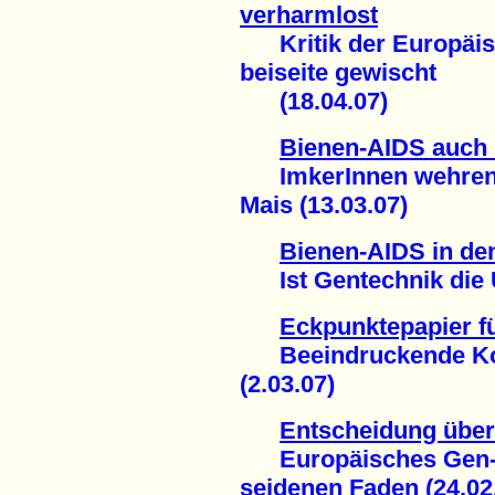
verharmlost
Kritik der Europäisc
beiseite gewischt
(18.04.07)
Bienen-AIDS auch 
ImkerInnen wehren s
Mais (13.03.07)
Bienen-AIDS in d
Ist Gentechnik die U
Eckpunktepapier f
Beeindruckende Kont
(2.03.07)
Entscheidung über 
Europäisches Gen-M
seidenen Faden (24.02