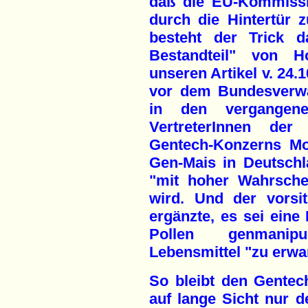
daß die EU-Kommissi
durch die Hintertür z
besteht der Trick da
Bestandteil" von H
unseren Artikel v. 24.
vor dem Bundesverwa
in den vergangen
VertreterInnen de
Gentech-Konzerns Mo
Gen-Mais in Deutsch
"mit hoher Wahrschei
wird. Und der vorsi
ergänzte, es sei eine
Pollen genmanipu
Lebensmittel "zu erwa
So bleibt den Gentec
auf lange Sicht nur d