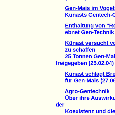
Gen-Mais im Vogel
Künasts Gentech-Ges
Enthaltung von "R
ebnet Gen-Technik d
Künast versucht v
zu schaffen
25 Tonnen Gen-Mais
freigegeben (25.02.04)
Künast schlägt Br
für Gen-Mais (27.06
Agro-Gentechnik
Über ihre Auswirkun
der
Koexistenz und die