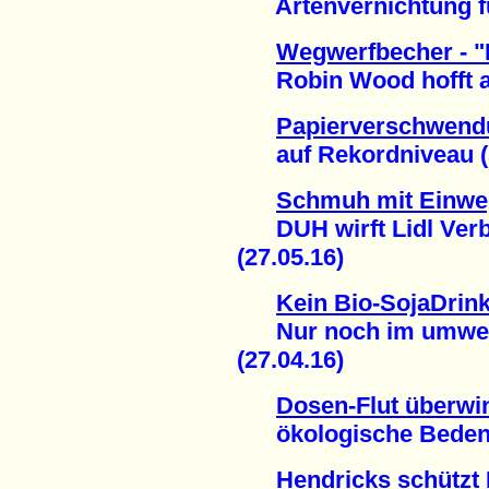
Artenvernichtung funk
Wegwerfbecher - "
Robin Wood hofft auf
Papierverschwend
auf Rekordniveau (5
Schmuh mit Einwe
DUH wirft Lidl Verb
(27.05.16)
Kein Bio-SojaDrin
Nur noch im umwelts
(27.04.16)
Dosen-Flut überwi
ökologische Bedenke
Hendricks schützt 