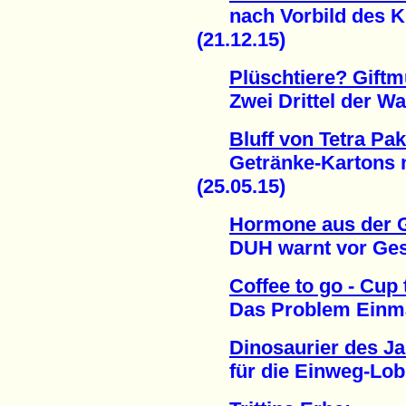
nach Vorbild des Kli
(21.12.15)
Plüschtiere? Giftmü
Zwei Drittel der War
Bluff von Tetra Pa
Getränke-Kartons ni
(25.05.15)
Hormone aus der 
DUH warnt vor Gesun
Coffee to go - Cup
Das Problem Einmal-
Dinosaurier des J
für die Einweg-Lobb