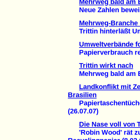
Mehrweg bald am 
Neue Zahlen beweise
Mehrweg-Branche 
Trittin hinterläßt Um
Umweltverbände fo
Papierverbrauch red
Trittin wirkt nach
Mehrweg bald am En
Landkonflikt mit Ze
Brasilien
Papiertaschentüche
(26.07.07)
Die Nase voll von
'Robin Wood' rät zu