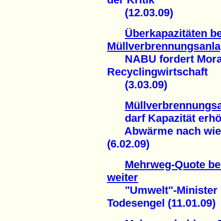
(12.03.09)
Überkapazitäten b
Müllverbrennungsanl
NABU fordert Morat
Recyclingwirtschaft
(3.03.09)
Müllverbrennungs
darf Kapazität erh
Abwärme nach wie v
(6.02.09)
Mehrweg-Quote bei
weiter
"Umwelt"-Minister Ga
Todesengel (11.01.09)