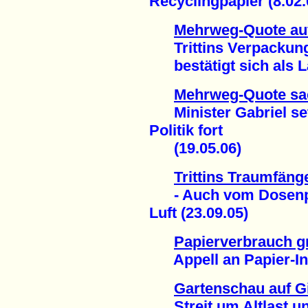
Recyclingpapier (8.02.
Mehrweg-Quote auf
Trittins Verpackun
bestätigt sich als L
Mehrweg-Quote sa
Minister Gabriel setz
Politik fort
(19.05.06)
Trittins Traumfäng
- Auch vom Dosenpfan
Luft (23.09.05)
Papierverbrauch gr
Appell an Papier-Indu
Gartenschau auf Gi
Streit um Altlast un