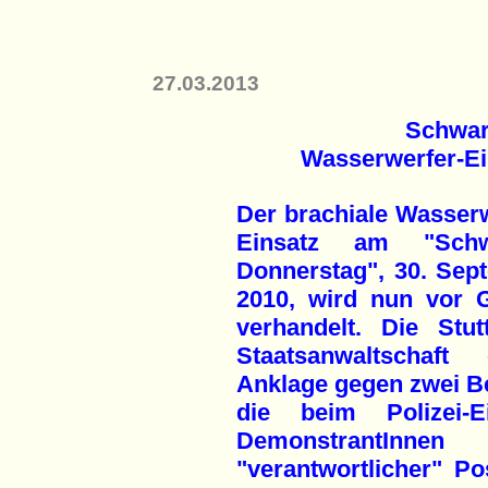
27.03.2013
Schwar
Wasserwerfer-Ein
Der brachiale Wasserw
Einsatz am "Schw
Donnerstag", 30. Sep
2010, wird nun vor G
verhandelt. Die Stutt
Staatsanwaltschaft 
Anklage gegen zwei B
die beim Polizei-Ei
DemonstrantInn
"verantwortlicher" Po