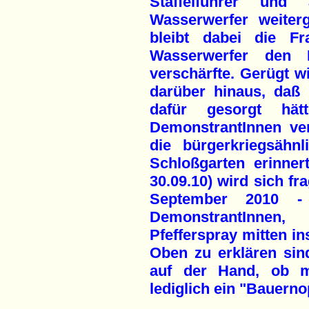
Staffelführer un
Wasserwerfer weiter
bleibt dabei die F
Wasserwerfer den E
verschärfte. Gerügt w
darüber hinaus, daß 
dafür gesorgt hä
DemonstrantInnen ve
die bürgerkriegsähn
Schloßgarten erinner
30.09.10) wird sich fr
September 2010 -
DemonstrantInnen
Pfefferspray mitten i
Oben zu erklären sin
auf der Hand, ob mi
lediglich ein "Bauerno