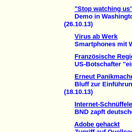
"Stop watching us
Demo in Washington f
(26.10.13)
Virus ab Werk
Smartphones mit Wi
Französische Regi
US-Botschafter "einb
Erneut Panikmach
Bluff zur Einführung
(18.10.13)
Internet-Schnüffele
BND zapft deutsche P
Adobe gehackt
Zugriff auf Quellco