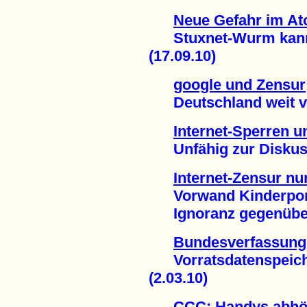
Neue Gefahr im At
Stuxnet-Wurm kann I
(17.09.10)
google und Zensur
Deutschland weit vo
Internet-Sperren 
Unfähig zur Diskussi
Internet-Zensur nu
Vorwand Kinderporn
Ignoranz gegenüber 
Bundesverfassungs
Vorratsdatenspeiche
(2.03.10)
CCC: Handys abhör