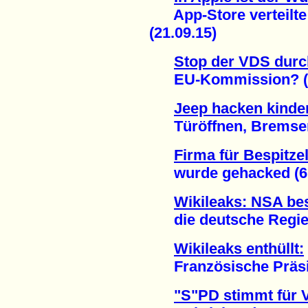
App-Store verteilte
(21.09.15)
Stop der VDS durc
EU-Kommission? (1
Jeep hacken kinder
Türöffnen, Bremsen, 
Firma für Bespitze
wurde gehacked (6.
Wikileaks: NSA bes
die deutsche Regier
Wikileaks enthüllt:
Französische Präside
"S"PD stimmt für 