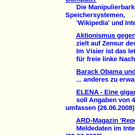
Die Manipulierbarkei
Speichersystemen,
'Wikipedia' und Inte
Aktionismus gegen
zielt auf Zensur des
Im Visier ist das le
für freie linke Nachr
Barack Obama und
... anderes zu erwart
ELENA - Eine giga
soll Angaben von 40 
umfassen (26.06.2008)
ARD-Magazin 'Repo
Meldedaten im Intern