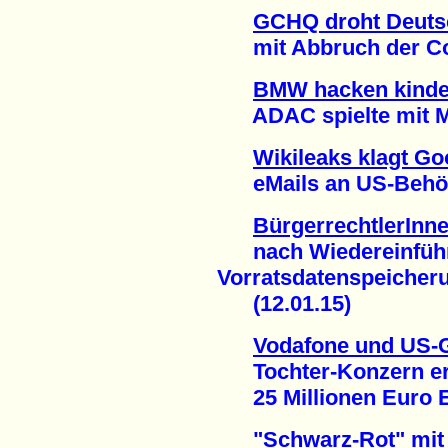
GCHQ droht Deuts
mit Abbruch der Con
BMW hacken kinder
ADAC spielte mit Mob
Wikileaks klagt Go
eMails an US-Behörde
BürgerrechtlerInn
nach Wiedereinführ
Vorratsdatenspeicher
(12.01.15)
Vodafone und US-
Tochter-Konzern erh
25 Millionen Euro En
"Schwarz-Rot" mit 