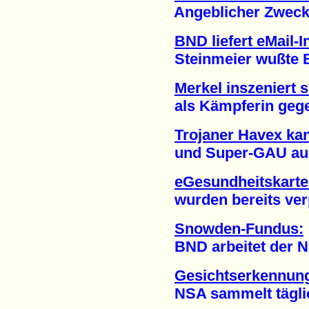
Angeblicher Zweck: 
BND liefert eMail-
Steinmeier wußte Be
Merkel inszeniert s
als Kämpferin gegen
Trojaner Havex ka
und Super-GAU ausl
eGesundheitskarte:
wurden bereits verpu
Snowden-Fundus:
BND arbeitet der NSA 
Gesichtserkennung
NSA sammelt täglich 