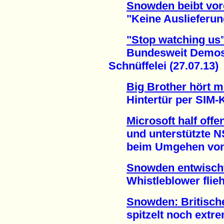
Snowden beibt vor
"Keine Auslieferung
"Stop watching us
Bundesweit Demos g
Schnüffelei (27.07.13)
Big Brother hört m
Hintertür per SIM-Ka
Microsoft half offe
und unterstützte 
beim Umgehen von Ve
Snowden entwisch
Whistleblower flieht
Snowden: Britisc
spitzelt noch extrem