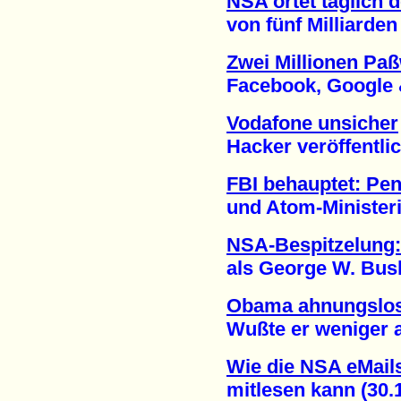
NSA ortet täglich 
von fünf Milliarden M
Zwei Millionen Paß
Facebook, Google & C
Vodafone unsicher
Hacker veröffentlich
FBI behauptet: Pe
und Atom-Ministeriu
NSA-Bespitzelung:
als George W. Bush 
Obama ahnungslo
Wußte er weniger als
Wie die NSA eMails
mitlesen kann (30.1