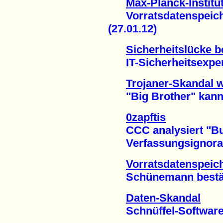
Max-Planck-Institut
Vorratsdatenspeicher
(27.01.12)
Sicherheitslücke b
IT-Sicherheitsexpert
Trojaner-Skandal w
"Big Brother" kann 
0zapftis
CCC analysiert "Bun
Verfassungsignoranz 
Vorratsdatenspeic
Schünemann bestätigt
Daten-Skandal
Schnüffel-Software i