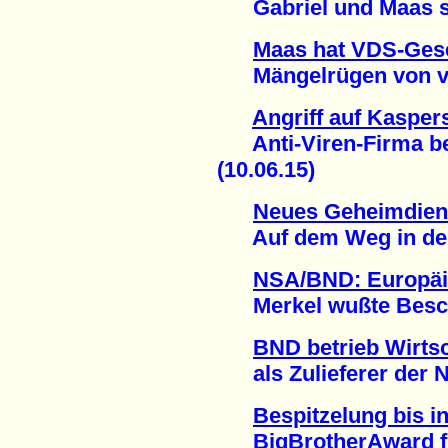
Gabriel und Maas set
Maas hat VDS-Gese
Mängelrügen von viel
Angriff auf Kasper
Anti-Viren-Firma beri
(10.06.15)
Neues Geheimdiens
Auf dem Weg in den 
NSA/BND: Europäi
Merkel wußte Besche
BND betrieb Wirts
als Zulieferer der N
Bespitzelung bis 
BigBrotherAward für