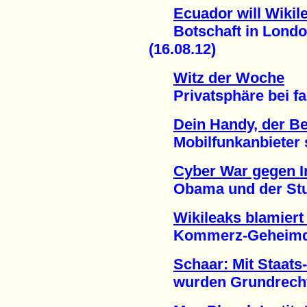
Ecuador will Wiki
Botschaft in London 
(16.08.12)
Witz der Woche
Privatsphäre bei fac
Dein Handy, der 
Mobilfunkanbieter spe
Cyber War gegen I
Obama und der Stux
Wikileaks blamiert 
Kommerz-Geheimdien
Schaar: Mit Staats
wurden Grundrechte v