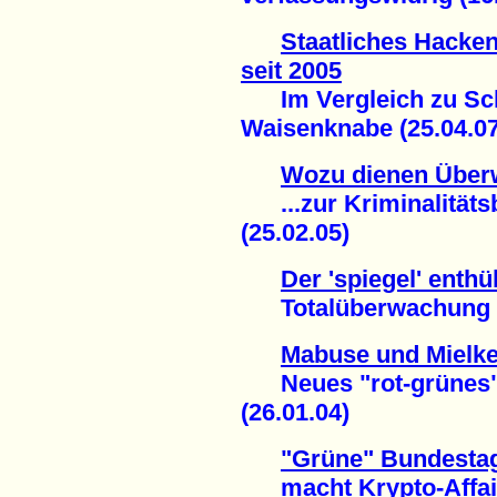
Staatliches Hacken
seit 2005
Im Vergleich zu Schi
Waisenknabe (25.04.07
Wozu dienen Übe
...zur Kriminalitätsb
(25.02.05)
Der 'spiegel' enthül
Totalüberwachung de
Mabuse und Mielke 
Neues "rot-grünes" 
(26.01.04)
"Grüne" Bundestag
macht Krypto-Affaire