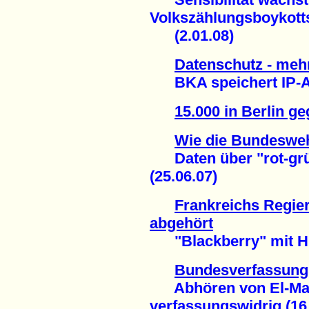
Volkszählungsboykott
(2.01.08)
Datenschutz - meh
BKA speichert IP-Ad
15.000 in Berlin ge
Wie die Bundesweh
Daten über "rot-grün
(25.06.07)
Frankreichs Regie
abgehört
"Blackberry" mit Hin
Bundesverfassungs
Abhören von El-Mas
verfassungswidrig (16