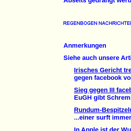
Abseits gedrängt werd
Anmerkungen
Siehe auch unsere Arti
Irisches Gericht tr
gegen facebook vora
Sieg gegen III fac
EuGH gibt Schrems r
Rundum-Bespitzelu
...einer surft immer 
In Apple ist der W