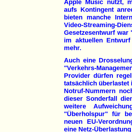
Apple Music nutzt, 
aufs Kontingent anre
bieten manche Inter
Video-Streaming-
Gesetzesentwurf war "
im aktuellen Entwurf
mehr.
Auch eine Drosselun
"Verkehrs-Manageme
Provider dürfen rege
tatsächlich überlastet
Notruf-Nummern noch
dieser Sonderfall die
weitere Aufweichung
"Überholspur" für b
neuen EU-Verordnun
eine Netz-Überlastung 