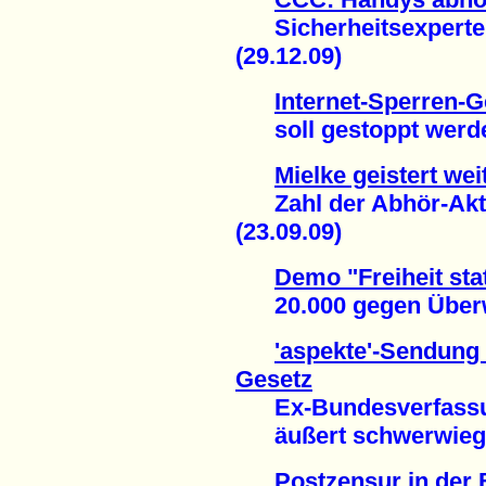
Sicherheitsexperte 
(29.12.09)
Internet-Sperren-G
soll gestoppt werden
Mielke geistert we
Zahl der Abhör-Akti
(23.09.09)
Demo "Freiheit stat
20.000 gegen Überw
'aspekte'-Sendung 
Gesetz
Ex-Bundesverfassun
äußert schwerwiegen
Postzensur in der