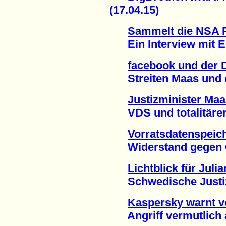
(17.04.15)
Sammelt die NSA 
Ein Interview mit E
facebook und der D
Streiten Maas und de
Justizminister Maa
VDS und totalitärer S
Vorratsdatenspeic
Widerstand gegen Gab
Lichtblick für Jul
Schwedische Justiz j
Kaspersky warnt vo
Angriff vermutlich a