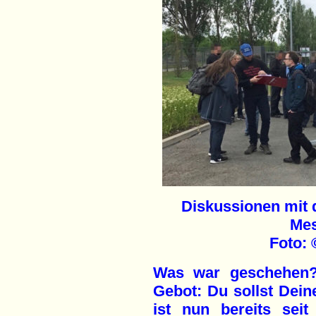
Diskussionen mit d
Mes
Foto: 
Was war geschehen? 
Gebot: Du sollst Dein
ist nun bereits sei