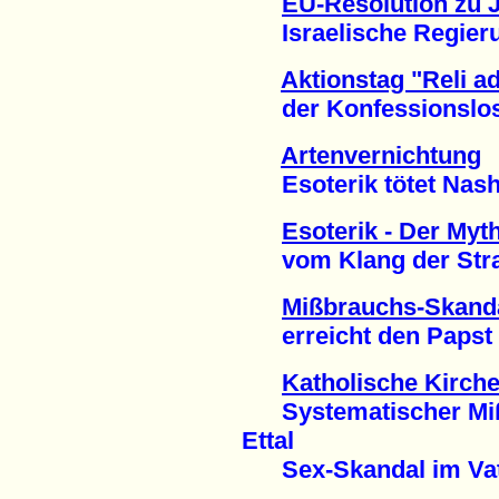
EU-Resolution zu
Israelische Regierun
Aktionstag "Reli ad
der Konfessionslosen
Artenvernichtung
Esoterik tötet Nashö
Esoterik - Der Myt
vom Klang der Stradi
Mißbrauchs-Skand
erreicht den Papst (
Katholische Kirch
Systematischer Mißb
Ettal
Sex-Skandal im Vati