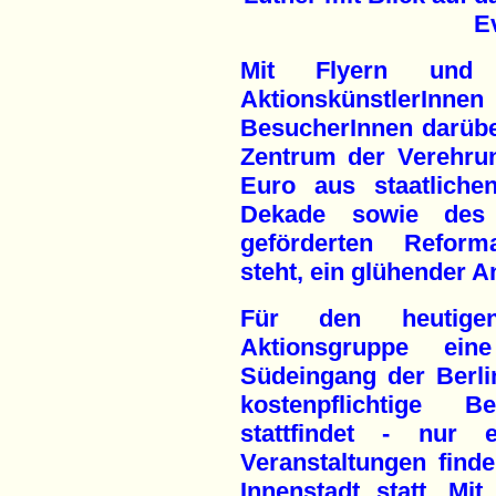
E
Mit Flyern und 
Aktionskünstler
BesucherInnen darübe
Zentrum der Verehrun
Euro aus staatlichen
Dekade sowie des e
geförderten Reforma
steht, ein glühender A
Für den heutige
Aktionsgruppe ei
Südeingang der Berli
kostenpflichtige B
stattfindet - nur e
Veranstaltungen find
Innenstadt statt. Mi