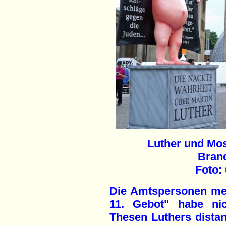
Luther und Mos
Bran
Foto:
Die Amtspersonen mei
11. Gebot" habe ni
Thesen Luthers distan