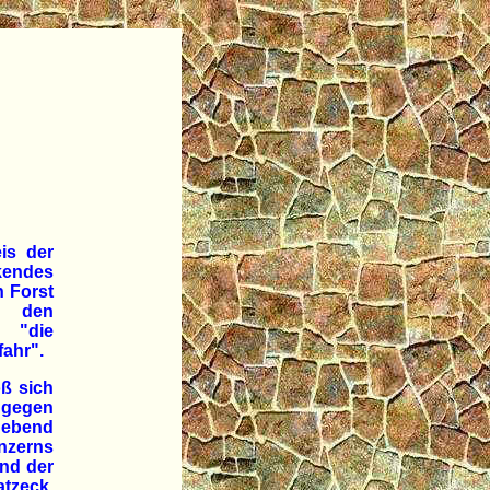
is der
kendes
n Forst
h den
t "die
fahr".
oß sich
e gegen
gebend
nzerns
und der
atzeck.