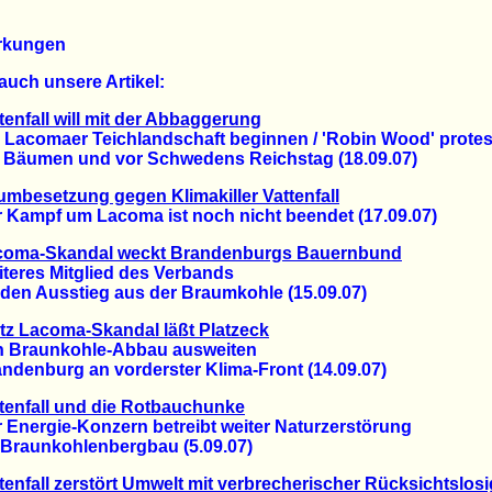
rkungen
auch unsere Artikel:
tenfall will mit der Abbaggerung
acomaer Teichlandschaft beginnen / 'Robin Wood' protest
äumen und vor Schwedens Reichstag (18.09.07)
mbesetzung gegen Klimakiller Vattenfall
ampf um Lacoma ist noch nicht beendet (17.09.07)
coma-Skandal weckt Brandenburgs Bauernbund
res Mitglied des Verbands
en Ausstieg aus der Braumkohle (15.09.07)
tz Lacoma-Skandal läßt Platzeck
raunkohle-Abbau ausweiten
enburg an vorderster Klima-Front (14.09.07)
tenfall und die Rotbauchunke
nergie-Konzern betreibt weiter Naturzerstörung
raunkohlenbergbau (5.09.07)
tenfall zerstört Umwelt mit verbrecherischer Rücksichtslosi