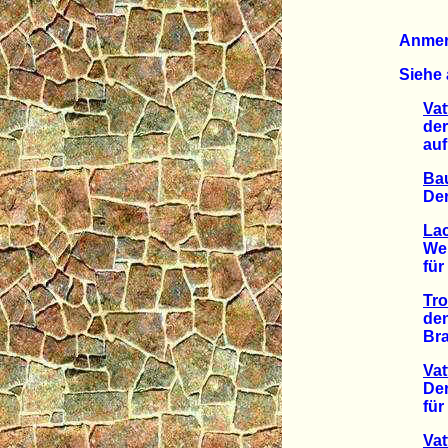
Anme
Siehe 
Vat
der L
auf B
Bau
Der K
La
Weite
für d
Tro
den B
Brand
Vat
Der E
für B
Vat