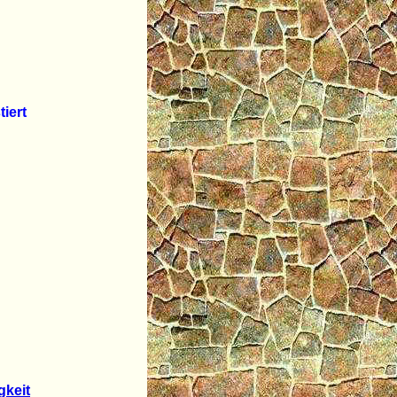
iert
gkeit