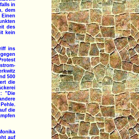
alls in
n, dem
Einen
unkten
it des
it kein
ff ins
t gegen
Protest
ostrom-
erkwitz
und 500
ert die
äckerei
: "Die
andere
Pehle.
uf die
kämpfen
Monika
ht auf