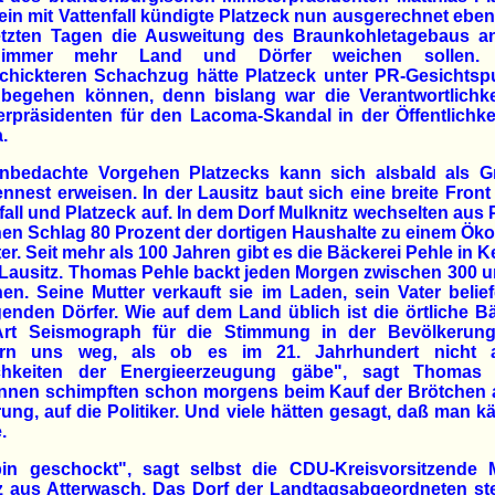
ein mit Vattenfall kündigte Platzeck nun ausgerechnet ebenf
etzten Tagen die Ausweitung des Braunkohletagebaus a
immer mehr Land und Dörfer weichen sollen. 
chickteren Schachzug hätte Platzeck unter PR-Gesichtsp
begehen können, denn bislang war die Verantwortlichke
erpräsidenten für den Lacoma-Skandal in der Öffentlichke
.
nbedachte Vorgehen Platzecks kann sich alsbald als Gri
nest erweisen. In der Lausitz baut sich eine breite Fron
fall und Platzeck auf. In dem Dorf Mulknitz wechselten aus 
nen Schlag 80 Prozent der dortigen Haushalte zu einem Ök
er. Seit mehr als 100 Jahren gibt es die Bäckerei Pehle in K
 Lausitz. Thomas Pehle backt jeden Morgen zwischen 300 
en. Seine Mutter verkauft sie im Laden, sein Vater belief
enden Dörfer. Wie auf dem Land üblich ist die örtliche B
Art Seismograph für die Stimmung in der Bevölkerung
rn uns weg, als ob es im 21. Jahrhundert nicht 
chkeiten der Energieerzeugung gäbe", sagt Thomas 
nnen schimpften schon morgens beim Kauf der Brötchen a
ung, auf die Politiker. Und viele hätten gesagt, daß man 
.
bin geschockt", sagt selbst die CDU-Kreisvorsitzende 
z aus Atterwasch. Das Dorf der Landtagsabgeordneten ste