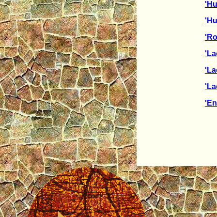
'Hu
'Hu
'Ro
'L
'L
'La
'E