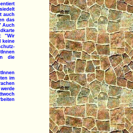
entiert
iedelt
st auch
den das
" Auch
dkarte
: "Wir
d keine
chutz-
tInnen
en die
stInnen
iten im
prachen
g werde
ttwoch
rbeiten