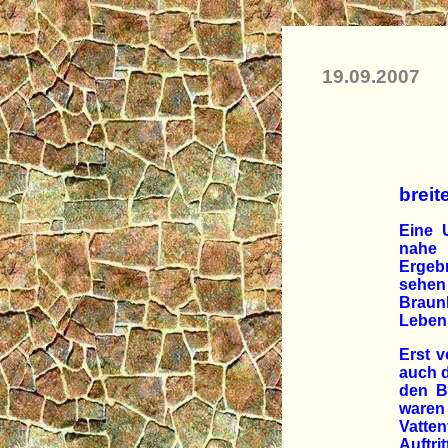
19.09.2007
breit
Eine 
nahe 
Ergebn
sehe
Braun
Lebens
Erst v
auch d
den B
waren
Vatten
Auftri