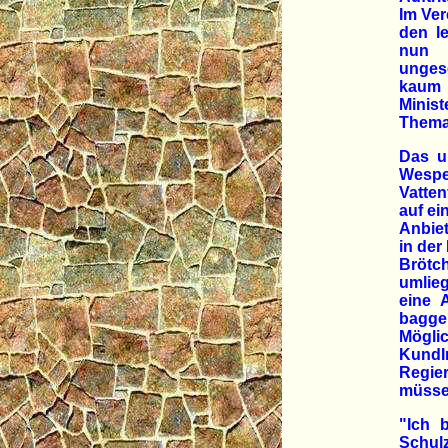
Im Ver
den l
nun 
unges
kaum 
Minist
Thema
Das u
Wespen
Vatten
auf ei
Anbiet
in der
Brötch
umlieg
eine 
bagge
Mögli
KundI
Regier
müsse
"Ich 
Schul