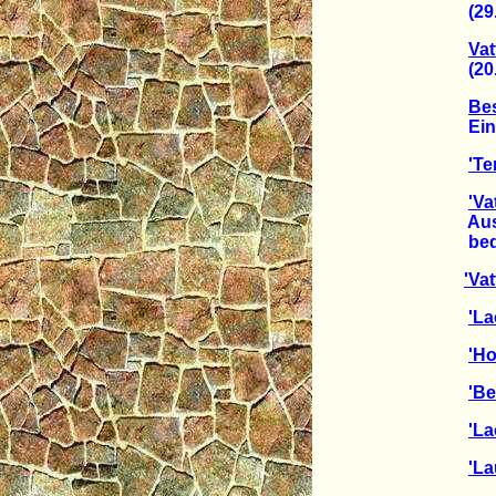
(29.0
Vat
(20.0
Be
Ein Dr
'Te
'Va
Auswe
bedroh
'Va
'La
'Ho
'Be
'La
'La