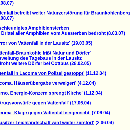
8.07)
tenfall betreibt weiter Naturzerstörung für Braunkohlenber
8.07)
schleunigtes Amphibiensterben
ittel aller Amphibien vom Aussterben bedroht (8.03.07)
rror von Vattenfall in der Lausitz'
(19.03.05)
ttenfall-Braunkohle frißt Natur und Dörfer'
itung des Tagebaus in der Lausitz
t weitere Dörfer bei Cottbus (28.02.05)
ttenfall in Lacoma von Polizei gestoppt'
(11.12.04)
coma. Häuserübergabe verweigert'
(4.12.04)
rno. Energie-Konzern sprengt Kirche'
(1.12.04)
trugsvorwürfe gegen Vattenfall'
(17.06.04)
coma: Klage gegen Vattenfall eingereicht'
(7.06.04)
usitzer Teichlandschaft wird weiter zerstört'
(2.06.04)