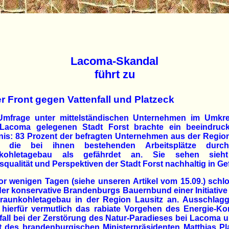
Lacoma-Skandal
führt zu
er Front gegen Vattenfall und Platzeck
Umfrage unter mittelständischen Unternehmen im Umkre
Lacoma gelegenen Stadt Forst brachte ein beeindruc
is: 83 Prozent der befragten Unternehmen aus der Regio
n die bei ihnen bestehenden Arbeitsplätze durc
kohletagebau als gefährdet an. Sie sehen sieh
qualität und Perspektiven der Stadt Forst nachhaltig in Ge
or wenigen Tagen (siehe unseren Artikel vom 15.09.) schl
er konservative Brandenburgs Bauernbund einer Initiativ
raunkohletagebau in der Region Lausitz an. Ausschlag
 hierfür vermutlich das rabiate Vorgehen des Energie-Ko
fall bei der Zerstörung des Natur-Paradieses bei Lacoma 
tt des brandenburgischen Ministerpräsidenten Matthias Pl