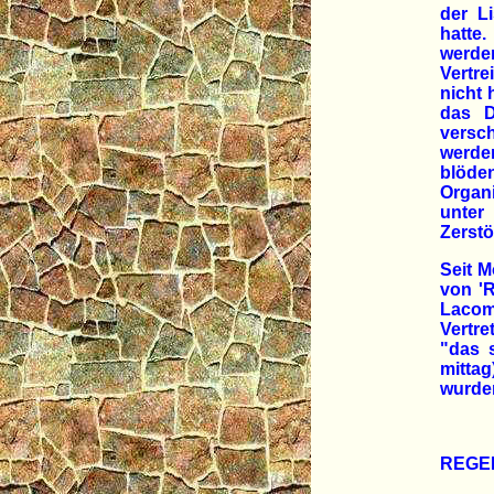
der Li
hatte
werden
Vertre
nicht
das D
versc
werden
blöde
Organ
unter
Zerstö
Seit M
von 'R
Lacoma
Vertre
"das 
mittag
wurden
REGE