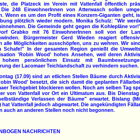
ste, die Platzeck im Verein mit Vattenfall öffentlich präs
. Die 248 EinwohnerInnen von Atterwasch sollen umges
. Wenn es um den Profit eines Konzern-Giganten geht, i
ibung plötzlich wieder modern. Monika Schulz: "Wir wer
 hinnehmen. Die Gemeinde geht gegen die Kohlepläne vor!
orf Grabko mit 76 EinwohnerInnen soll von der Lan
hwinden. Bürgermeister Gerd Wieden reagiert offensiv
 alle Möglichkeiten ausschöpfen, uns zu wehren. Wir sin
n Schafe!" In der gesamten Region genießt die Umwelts
isation 'Robin Wood' hohes Ansehen, weil deren Aktivis
 hohem persönlichem Einsatz mit Baumbesetzung
rung der Lacomaer Teichlandschaft zu verhindern suchen.
ontag (17.09) sind an etlichen Stellen Bäume durch Aktivi
obin Wood' besetzt, die sich damit die geplanten Fällarbe
er Teichgebiet blockieren wollen. Noch am selben Tag s
ter von Vattenfall vor Ort ein Ultimatum aus. Bis Diensta
selbständige Verlassen der Bäume" erwartet. Bislang (Mi
) hat Vattenfall jedoch abgewartet. Die angekündigten Fälla
 auch an anderen Stellen noch nicht begonnen.
NBOGEN NACHRICHTEN