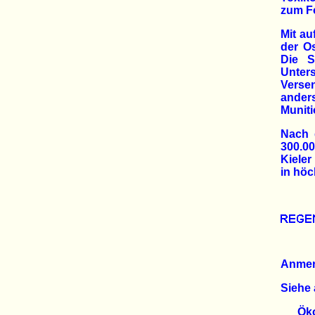
zum Fo
Mit au
der O
Die S
Unter
Verse
anders
Muniti
Nach 
300.00
Kiele
in höc
Anme
Siehe 
Öko