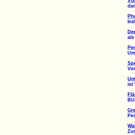
VGH
darf P
Ph
Indust
Dem
als in
Pes
Umwel
Spe
Vom A
Umw
ist "
Flä
BUND 
Gre
Pesti
Wal
Zusta