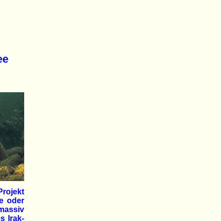
ee
Projekt
e oder
massiv
s Irak-