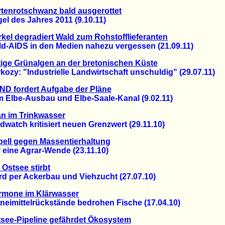
tenrotschwanz bald ausgerottet
 des Jahres 2011 (9.10.11)
kel degradiert Wald zum Rohstofflieferanten
AIDS in den Medien nahezu vergessen (21.09.11)
tige Grünalgen an der bretonischen Küste
y: "Industrielle Landwirtschaft unschuldig" (29.07.11)
D fordert Aufgabe der Pläne
lbe-Ausbau und Elbe-Saale-Kanal (9.02.11)
n im Trinkwasser
tch kritisiert neuen Grenzwert (29.11.10)
ell gegen Massentierhaltung
ine Agrar-Wende (23.11.10)
 Ostsee stirbt
per Ackerbau und Viehzucht (27.07.10)
rmone im Klärwasser
imittelrückstände bedrohen Fische (17.04.10)
see-Pipeline gefährdet Ökosystem