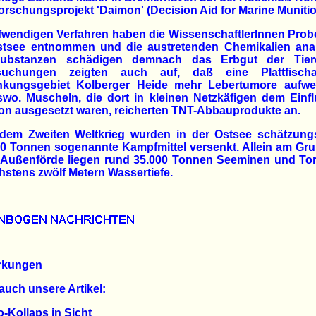
rschungsprojekt 'Daimon' (Decision Aid for Marine Munitio
fwendigen Verfahren haben die WissenschaftlerInnen Pro
stsee entnommen und die austretenden Chemikalien analy
ubstanzen schädigen demnach das Erbgut der Tier
suchungen zeigten auch auf, daß eine Plattfisch
nkungsgebiet Kolberger Heide mehr Lebertumore aufwei
wo. Muscheln, die dort in kleinen Netzkäfigen dem Einf
on ausgesetzt waren, reicherten TNT-Abbauprodukte an.
dem Zweiten Weltkrieg wurden in der Ostsee schätzung
0 Tonnen sogenannte Kampfmittel versenkt. Allein am Gr
r Außenförde liegen rund 35.000 Tonnen Seeminen und To
hstens zwölf Metern Wassertiefe.
rkungen
auch unsere Artikel:
-Kollaps in Sicht