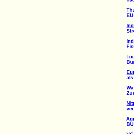
Thu
EU-Ko
Ind
Stren
Ind
Fischs
Tod
Bunde
Eur
als b
Wa
Zustan
Nit
versch
Agr
BUND 