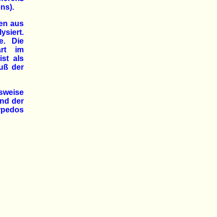
ns).
ben aus
siert.
e. Die
art im
st als
luß der
sweise
und der
rpedos