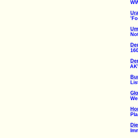
WWF f
Ura
'Foodw
Umw
Notha
De
160 Mi
Der
AKW F
Bun
Liste 
Glo
Weltw
Ho
Plasti
Die
Immer