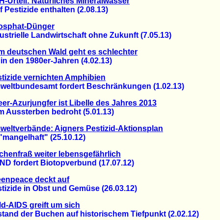
-Urteil: Natürliches Mineralwasser
estizide enthalten (2.08.13)
osphat-Dünger
rielle Landwirtschaft ohne Zukunft (7.05.13)
 deutschen Wald geht es schlechter
 den 1980er-Jahren (4.02.13)
tizide vernichten Amphibien
tbundesamt fordert Beschränkungen (1.02.13)
er-Azurjungfer ist Libelle des Jahres 2013
ussterben bedroht (5.01.13)
eltverbände: Aigners Pestizid-Aktionsplan
mangelhaft" (25.10.12)
chenfraß weiter lebensgefährlich
fordert Biotopverbund (17.07.12)
enpeace deckt auf
zide in Obst und Gemüse (26.03.12)
d-AIDS greift um sich
nd der Buchen auf historischem Tiefpunkt (2.02.12)