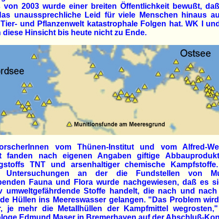
 von 2003 wurde einer breiten Öffentlichkeit bewußt, da
das unaussprechliche Leid für viele Menschen hinaus au
 Tier- und Pflanzenwelt katastrophale Folgen hat. WK I un
n diese Hinsicht bis heute nicht zu Ende.
orscherInnen vom Thünen-Institut und vom Alfred-We
tut fanden nach eigenen Angaben giftige Abbauproduk
gstoffs TNT und arsenhaltiger chemische Kampfstoffe
 Untersuchungen an der die Fundstellen von Mu
enden Fauna und Flora wurde nachgewiesen, daß es s
v umweltgefährdende Stoffe handelt, die nach und nach
nde Hüllen ins Meereswasser gelangen. "Das Problem wir
r, je mehr die Metallhüllen der Kampfmittel wegrosten,"
ologe Edmund Maser in Bremerhaven auf der Abschluß-Kon