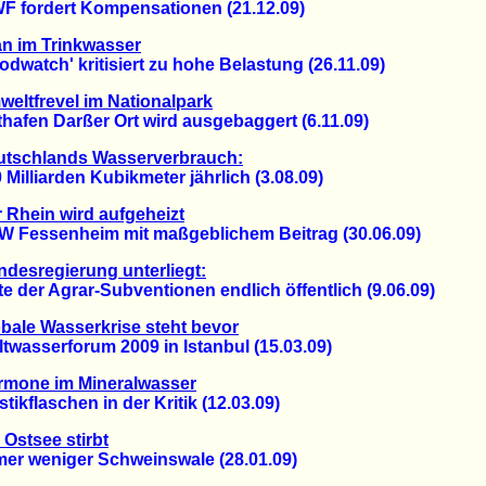
ordert Kompensationen (21.12.09)
n im Trinkwasser
atch' kritisiert zu hohe Belastung (26.11.09)
eltfrevel im Nationalpark
fen Darßer Ort wird ausgebaggert (6.11.09)
utschlands Wasserverbrauch:
lliarden Kubikmeter jährlich (3.08.09)
 Rhein wird aufgeheizt
essenheim mit maßgeblichem Beitrag (30.06.09)
desregierung unterliegt:
der Agrar-Subventionen endlich öffentlich (9.06.09)
bale Wasserkrise steht bevor
asserforum 2009 in Istanbul (15.03.09)
rmone im Mineralwasser
kflaschen in der Kritik (12.03.09)
 Ostsee stirbt
 weniger Schweinswale (28.01.09)