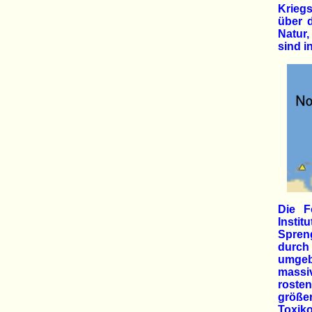
Kriegs
über 
Natur,
sind i
Die F
Insti
Spren
durch
umgeb
massi
roste
größe
Toxik