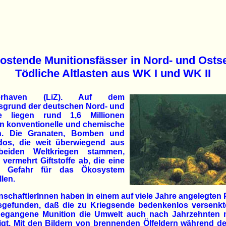
ostende Munitionsfässer in Nord- und Osts
Tödliche Altlasten aus WK I und WK II
erhaven (LiZ). Auf dem
sgrund der deutschen Nord- und
e liegen rund 1,6 Millionen
n konventionelle und chemische
n. Die Granaten, Bomben und
dos, die weit überwiegend aus
eiden Weltkriegen stammen,
vermehrt Giftstoffe ab, die eine
e Gefahr für das Ökosystem
llen.
schaftlerInnen haben in einem auf viele Jahre angelegten 
sgefunden, daß die zu Kriegsende bedenkenlos versenkt
gegangene Munition die Umwelt auch nach Jahrzehnten 
gt. Mit den Bildern von brennenden Ölfeldern während de