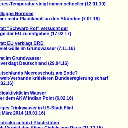
s-Temperatur steigt immer schneller (12.01.19)
llkippe Nordsee
 mehr Plastikmüll an den Stränden (7.01.19)
rat: "Schwarz-Rot" versucht der
 der EU zu entgehen (17.02.17)
rat: EU verklagt BRD
el Gülle im Grundwasser (7.11.16)
rat im Grundwasser
rklagt Deutschland (29.04.16)
utschlands Meeresschutz am Ende?
t-Verbände kritisieren Bundesregierung scharf
2.16)
ioaktivität im Wasser
 dem AKW Indian Point (6.02.16)
tiges Trinkwasser in US-Stadt Flint
März 2014 (18.01.16)
dricks schützt Plastiktüten
orbild des Klima-Gipfels von Paris (21.12.15)