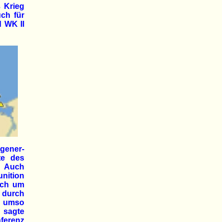
ß Krieg
ch für
d WK II
gener-
te des
. Auch
nition
ich um
 durch
d umso
 sagte
ferenz