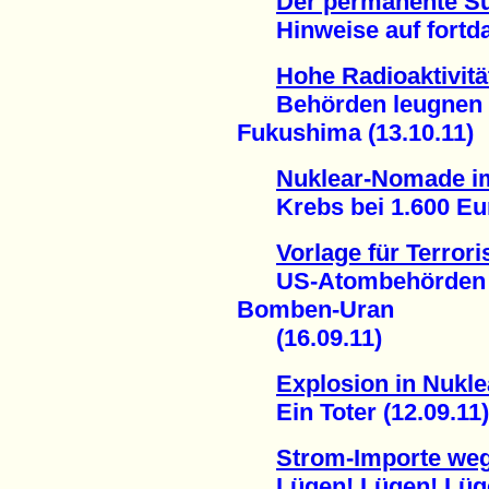
Der permanente S
Hinweise auf fortdau
Hohe Radioaktivität
Behörden leugnen 
Fukushima (13.10.11)
Nuklear-Nomade i
Krebs bei 1.600 Euro
Vorlage für Terror
US-Atombehörden ve
Bomben-Uran
(16.09.11)
Explosion in Nukl
Ein Toter (12.09.11)
Strom-Importe weg
Lügen! Lügen! Lügen