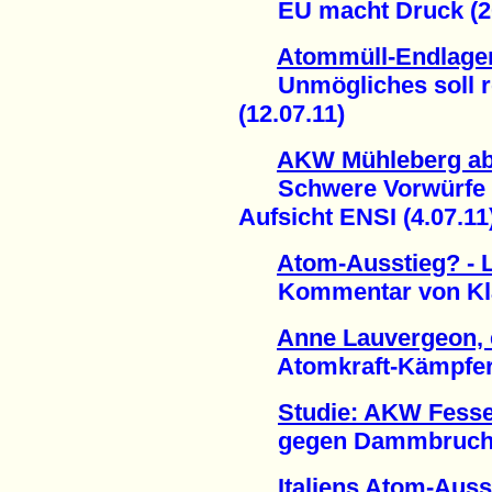
EU macht Druck (20
Atommüll-Endlager
Unmögliches soll rea
(12.07.11)
AKW Mühleberg ab
Schwere Vorwürfe g
Aufsicht ENSI (4.07.11
Atom-Ausstieg? - 
Kommentar von Klau
Anne Lauvergeon, e
Atomkraft-Kämpferinn
Studie: AKW Fesse
gegen Dammbruch ge
Italiens Atom-Ausst