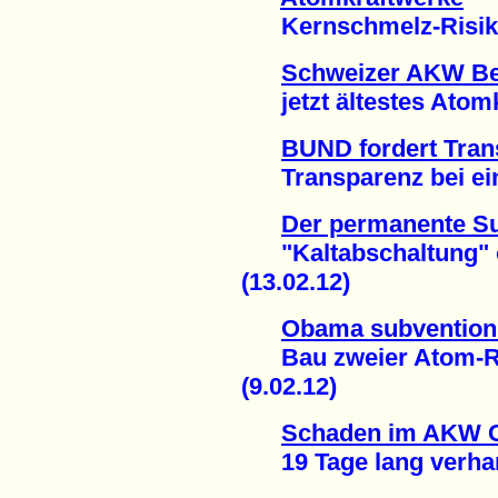
Kernschmelz-Risiko u
Schweizer AKW B
jetzt ältestes Atomkr
BUND fordert Tran
Transparenz bei eine
Der permanente S
"Kaltabschaltung" ob
(13.02.12)
Obama subventioni
Bau zweier Atom-Re
(9.02.12)
Schaden im AKW 
19 Tage lang verharm