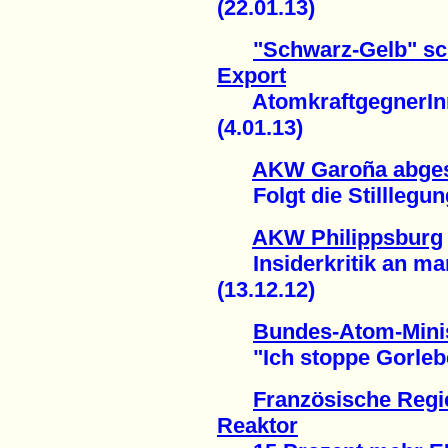
(22.01.13)
"Schwarz-Gelb" sc
Export
AtomkraftgegnerInn
(4.01.13)
AKW Garoña abges
Folgt die Stilllegung
AKW Philippsburg
Insiderkritik an man
(13.12.12)
Bundes-Atom-Minis
"Ich stoppe Gorleben
Französische Regie
Reaktor