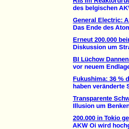
Riß im Reaktordru
des belgischen AKW 
General Electric: 
Das Ende des Atomene
Erneut 200.000 be
Diskussion um Strate
BI Lüchow Dannen
vor neuem Endlagers
Fukushima: 36 % d
haben veränderte Sc
Transparente Schw
Illusion um Benken g
200.000 in Tokio 
AKW Oi wird hochgef