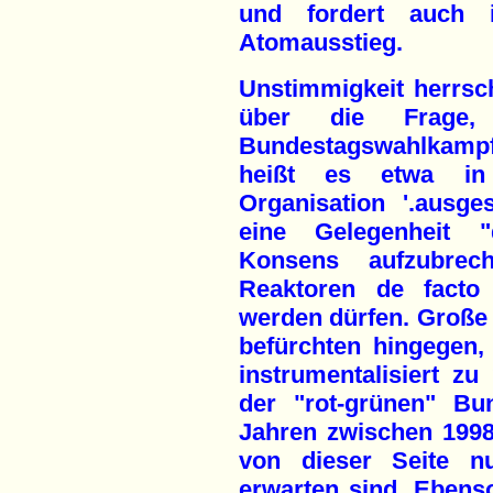
und fordert auch in
Atomausstieg.
Unstimmigkeit herrsc
über die Frage,
Bundestagswahlkamp
heißt es etwa in
Organisation '.ausge
eine Gelegenheit "d
Konsens aufzubre
Reaktoren de facto 
werden dürfen. Große
befürchten hingegen,
instrumentalisiert z
der "rot-grünen" Bu
Jahren zwischen 1998
von dieser Seite n
erwarten sind. Ebenso