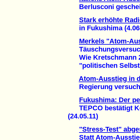
Berlusconi gescheite
Stark erhöhte Radio
in Fukushima (4.06.
Merkels "Atom-Aus
Täuschungsversuch 
Wie Kretschmann 2
"politischen Selbstm
Atom-Ausstieg in 
Regierung versucht 
Fukushima: Der p
TEPCO bestätigt Ker
(24.05.11)
"Stress-Test" abg
Statt Atom-Ausstie