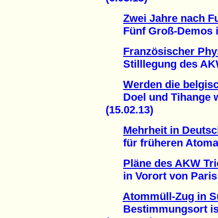
Zwei Jahre nach 
Fünf Groß-Demos in 
Französischer Phys
Stilllegung des AKW
Werden die belgis
Doel und Tihange w
(15.02.13)
Mehrheit in Deuts
für früheren Atomaus
Pläne des AKW Tric
in Vorort von Paris g
Atommüll-Zug in Sü
Bestimmungsort ist 