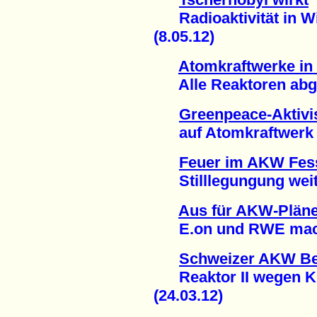
Radioaktivität in Wi
(8.05.12)
Atomkraftwerke in
Alle Reaktoren abges
Greenpeace-Aktivis
auf Atomkraftwerk (
Feuer im AKW Fes
Stilllegungung weite
Aus für AKW-Pläne
E.on und RWE mache
Schweizer AKW B
Reaktor II wegen Kü
(24.03.12)