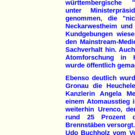
württembergische "
unter Ministerpräs
genommen, die "nic
Neckarwestheim und P
Kundgebungen wiesen
den Mainstream-Medie
Sachverhalt hin. Auch
Atomforschung in K
wurde öffentlich gema
Ebenso deutlich wur
Gronau die Heuchele
Kanzlerin Angela Me
einem Atomausstieg i
weiterhin Urenco, d
rund 25 Prozent d
Brennstäben versorgt.
Udo Buchholz vom Vo