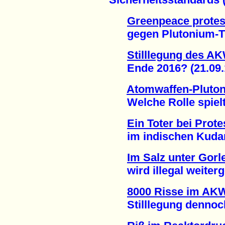
Greenpeace protest
gegen Plutonium-Tra
Stilllegung des A
Ende 2016? (21.09.
Atomwaffen-Pluto
Welche Rolle spielte
Ein Toter bei Pro
im indischen Kudank
Im Salz unter Gorl
wird illegal weiterge
8000 Risse im AK
Stilllegung dennoch 