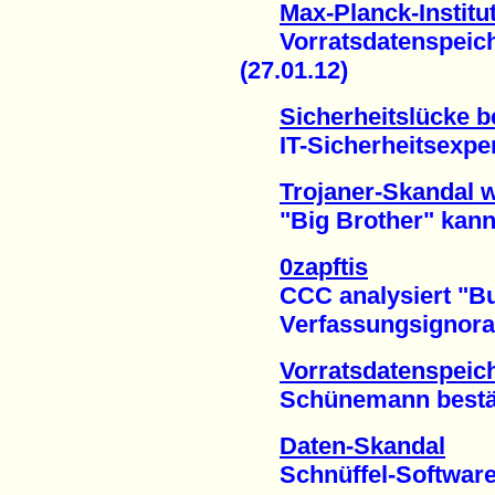
Max-Planck-Institut
Vorratsdatenspeicher
(27.01.12)
Sicherheitslücke b
IT-Sicherheitsexpert
Trojaner-Skandal w
"Big Brother" kann 
0zapftis
CCC analysiert "Bun
Verfassungsignoranz 
Vorratsdatenspeic
Schünemann bestätigt
Daten-Skandal
Schnüffel-Software i