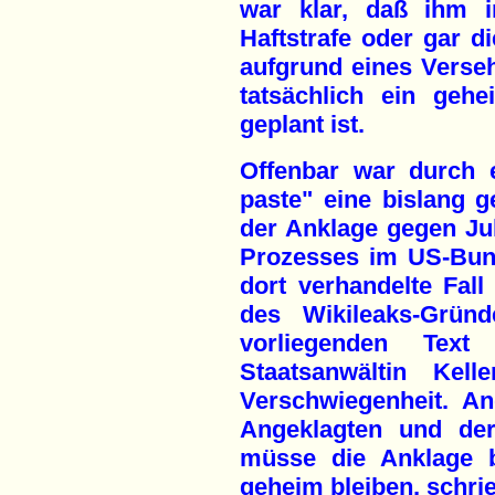
war klar, daß ihm i
Haftstrafe oder gar d
aufgrund eines Verseh
tatsächlich ein geh
geplant ist.
Offenbar war durch 
paste" eine bislang 
der Anklage gegen Jul
Prozesses im US-Bund
dort verhandelte Fal
des Wikileaks-Gründ
vorliegenden Text b
Staatsanwältin Ke
Verschwiegenheit. An
Angeklagten und der
müsse die Anklage 
geheim bleiben, schrie