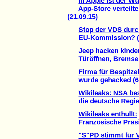
In Apple ist der W
App-Store verteilte
(21.09.15)
Stop der VDS durc
EU-Kommission? (1
Jeep hacken kinder
Türöffnen, Bremsen, 
Firma für Bespitze
wurde gehacked (6.
Wikileaks: NSA bes
die deutsche Regier
Wikileaks enthüllt:
Französische Präside
"S"PD stimmt für 