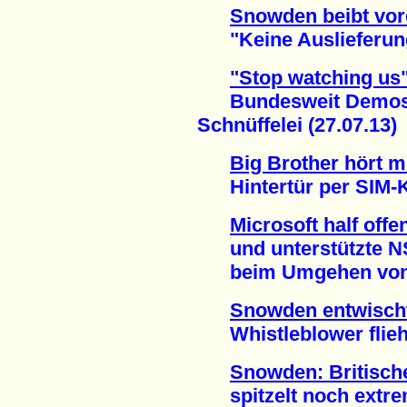
Snowden beibt vor
"Keine Auslieferung
"Stop watching us
Bundesweit Demos g
Schnüffelei (27.07.13)
Big Brother hört m
Hintertür per SIM-Ka
Microsoft half offe
und unterstützte 
beim Umgehen von Ve
Snowden entwisch
Whistleblower flieht
Snowden: Britisc
spitzelt noch extrem