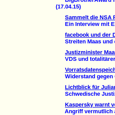
(17.04.15)
Sammelt die NSA 
Ein Interview mit E
facebook und der D
Streiten Maas und de
Justizminister Maa
VDS und totalitärer S
Vorratsdatenspeic
Widerstand gegen Gab
Lichtblick für Jul
Schwedische Justiz j
Kaspersky warnt vo
Angriff vermutlich a