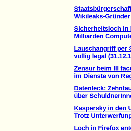
Staatsbürgerschaf
Wikileaks-Gründer sit
Sicherheitsloch in 
Milliarden Computer 
Lauschangriff per
völlig legal (31.12.1
Zensur beim III fa
im Dienste von Regi
Datenleck: Zehnta
über SchuldnerInnen 
Kaspersky in den 
Trotz Unterwerfung a
Loch in Firefox en