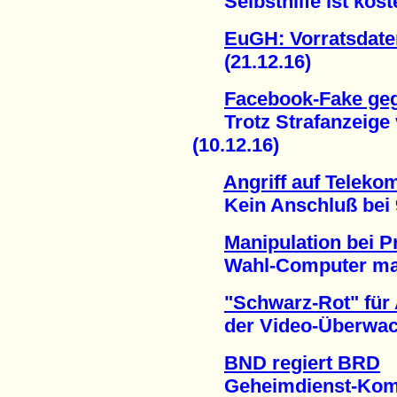
Selbsthilfe ist koste
EuGH: Vorratsdaten
(21.12.16)
Facebook-Fake ge
Trotz Strafanzeige v
(10.12.16)
Angriff auf Teleko
Kein Anschluß bei 90
Manipulation bei P
Wahl-Computer mache
"Schwarz-Rot" für
der Video-Überwachu
BND regiert BRD
Geheimdienst-Kompe