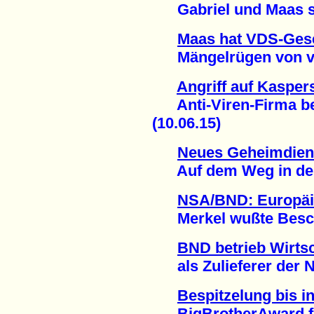
Gabriel und Maas set
Maas hat VDS-Gese
Mängelrügen von viel
Angriff auf Kasper
Anti-Viren-Firma beri
(10.06.15)
Neues Geheimdiens
Auf dem Weg in den 
NSA/BND: Europäi
Merkel wußte Besche
BND betrieb Wirts
als Zulieferer der N
Bespitzelung bis 
BigBrotherAward für