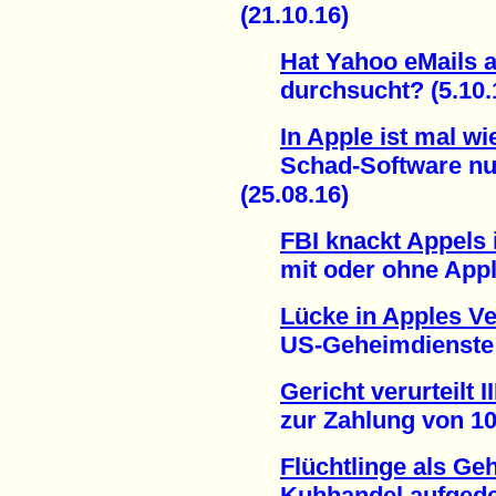
(21.10.16)
Hat Yahoo eMails 
durchsucht? (5.10.
In Apple ist mal w
Schad-Software nutz
(25.08.16)
FBI knackt Appels 
mit oder ohne Apples
Lücke in Apples V
US-Geheimdienste un
Gericht verurteilt I
zur Zahlung von 100.
Flüchtlinge als Ge
Kuhhandel aufgedeck