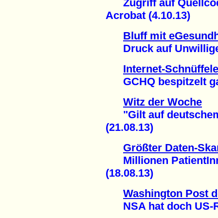
Zugriff auf Quellco
Acrobat (4.10.13)
Bluff mit eGesundh
Druck auf Unwillige 
Internet-Schnüffele
GCHQ bespitzelt gan
Witz der Woche
"Gilt auf deutschem
(21.08.13)
Größter Daten-Ska
Millionen PatientInn
(18.08.13)
Washington Post d
NSA hat doch US-Rec