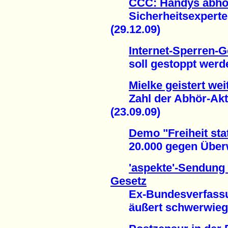
CCC: Handys abhör
Sicherheitsexperte 
(29.12.09)
Internet-Sperren-G
soll gestoppt werden
Mielke geistert we
Zahl der Abhör-Akti
(23.09.09)
Demo "Freiheit stat
20.000 gegen Überw
'aspekte'-Sendung 
Gesetz
Ex-Bundesverfassun
äußert schwerwiegen