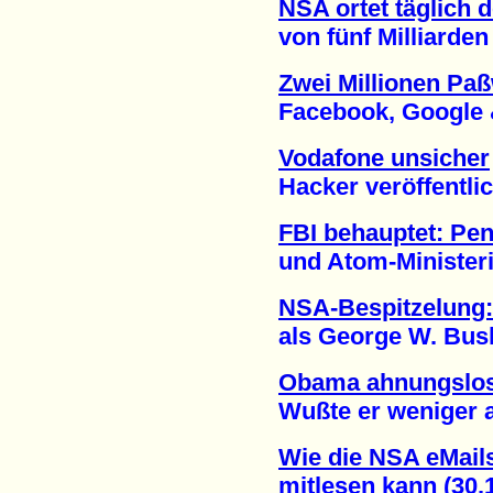
NSA ortet täglich 
von fünf Milliarden M
Zwei Millionen Paß
Facebook, Google & C
Vodafone unsicher
Hacker veröffentlich
FBI behauptet: Pe
und Atom-Ministeriu
NSA-Bespitzelung:
als George W. Bush 
Obama ahnungslo
Wußte er weniger als
Wie die NSA eMails
mitlesen kann (30.1