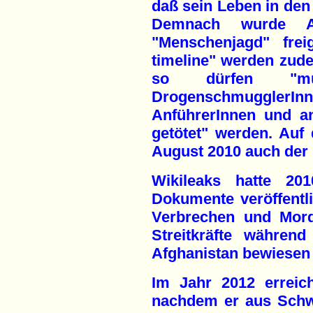
daß sein Leben in den
Demnach wurde 
"Menschenjagd" frei
timeline" werden zud
so dürfen "mutma
Drogenschmuggler
AnführerInnen und an
getötet" werden. Auf d
August 2010 auch der
Wikileaks hatte 20
Dokumente veröffentl
Verbrechen und Mord
Streitkräfte währen
Afghanistan bewiesen
Im Jahr 2012 erreic
nachdem er aus Schwe