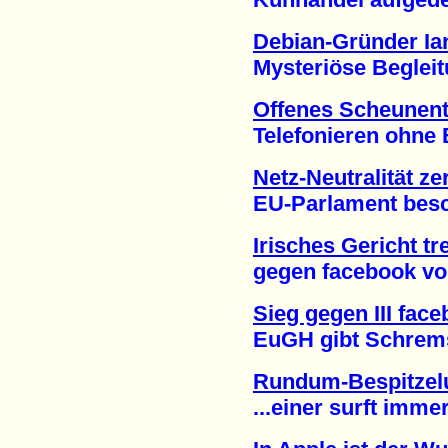
Debian-Gründer Ia
Mysteriöse Begleitu
Offenes Scheunent
Telefonieren ohne Be
Netz-Neutralität ze
EU-Parlament beschl
Irisches Gericht tr
gegen facebook vora
Sieg gegen III fac
EuGH gibt Schrems r
Rundum-Bespitzelu
...einer surft immer 