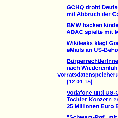
GCHQ droht Deuts
mit Abbruch der Con
BMW hacken kinder
ADAC spielte mit Mob
Wikileaks klagt Go
eMails an US-Behörde
BürgerrechtlerInn
nach Wiedereinführ
Vorratsdatenspeicher
(12.01.15)
Vodafone und US-
Tochter-Konzern erh
25 Millionen Euro En
"Schwarz-Rot" mit 