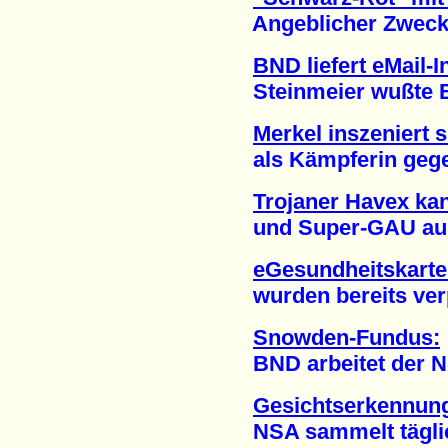
Angeblicher Zweck: 
BND liefert eMail-
Steinmeier wußte Be
Merkel inszeniert s
als Kämpferin gegen
Trojaner Havex ka
und Super-GAU ausl
eGesundheitskarte:
wurden bereits verpu
Snowden-Fundus:
BND arbeitet der NSA 
Gesichtserkennung
NSA sammelt täglich 