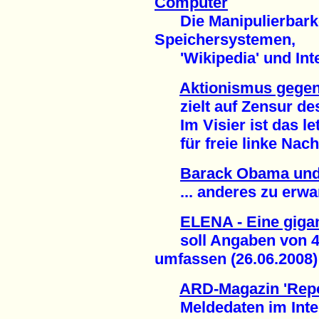
Computer
Die Manipulierbarkei
Speichersystemen,
'Wikipedia' und Inte
Aktionismus gegen
zielt auf Zensur des
Im Visier ist das le
für freie linke Nachr
Barack Obama und
... anderes zu erwart
ELENA - Eine giga
soll Angaben von 40 
umfassen (26.06.2008)
ARD-Magazin 'Repo
Meldedaten im Intern