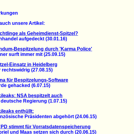
rkungen
auch unsere Artikel:
chtlinge als Geheimdienst-Spitzel?
ndel aufgedeckt (30.01.16)
dum-Bespitzelung durch 'Karma Police'
er surft immer mit (25.09.15)
tzel-Einsatz in Heidelberg
echtswidrig (27.08.15)
ma für Bespitzelungs-Software
 gehacked (6.07.15)
ileaks: NSA bespitzelt auch
eutsche Regierung (1.07.15)
ileaks enthüllt:
ösische Präsidenten abgehört (24.06.15)
PD stimmt für Vorratsdatenspeicherung
el und Maas setzen sich durch (20.06.15)