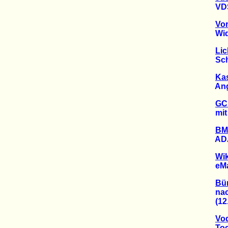
VDS un
Vo
Wider
Lic
Schwed
Kas
Angri
GC
mit A
BM
ADAC 
Wik
eMails
Bür
nach 
(12.0
Vo
Tocht