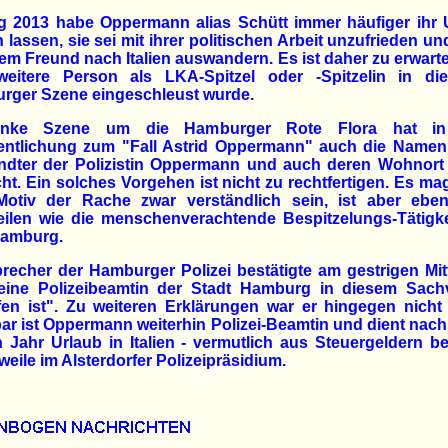
g 2013 habe Oppermann alias Schütt immer häufiger ihr 
 lassen, sie sei mit ihrer politischen Arbeit unzufrieden un
rem Freund nach Italien auswandern. Es ist daher zu erwart
weitere Person als LKA-Spitzel oder -Spitzelin in die
rger Szene eingeschleust wurde.
inke Szene um die Hamburger Rote Flora hat in
fentlichung zum "Fall Astrid Oppermann" auch die Namen
ndter der Polizistin Oppermann und auch deren Wohnort 
t. Ein solches Vorgehen ist nicht zu rechtfertigen. Es ma
otiv der Rache zwar verständlich sein, ist aber ebe
eilen wie die menschenverachtende Bespitzelungs-Tätigk
amburg.
recher der Hamburger Polizei bestätigte am gestrigen Mi
eine Polizeibeamtin der Stadt Hamburg in diesem Sachv
fen ist". Zu weiteren Erklärungen war er hingegen nicht 
ar ist Oppermann weiterhin Polizei-Beamtin und dient nac
 Jahr Urlaub in Italien - vermutlich aus Steuergeldern be
rweile im Alsterdorfer Polizeipräsidium.