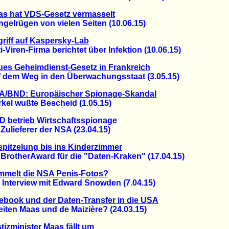
s hat VDS-Gesetz vermasselt
lrügen von vielen Seiten (10.06.15)
riff auf Kaspersky-Lab
iren-Firma berichtet über Infektion (10.06.15)
es Geheimdienst-Gesetz in Frankreich
em Weg in den Überwachungsstaat (3.05.15)
A/BND: Europäischer Spionage-Skandal
l wußte Bescheid (1.05.15)
 betrieb Wirtschaftsspionage
lieferer der NSA (23.04.15)
pitzelung bis ins Kinderzimmer
otherAward für die "Daten-Kraken" (17.04.15)
mmelt die NSA Penis-Fotos?
nterview mit Edward Snowden (7.04.15)
ebook und der Daten-Transfer in die USA
ten Maas und de Maizière? (24.03.15)
tizminister Maas fällt um