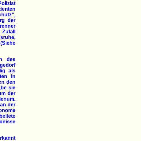
lizist
identen
hutz",
rg der
renner
 Zufall
lsruhe,
(Siehe
en des
rgedorf
ig als
ten in
gen den
be sie
rum der
lenum,
 an der
tonome
beitete
bnisse
rkannt