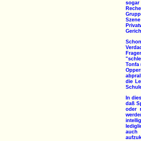
sogar
Reche
Gruppe
Szene
Privat
Gerich
Schon
Verdac
Frage
"schle
Tonfa 
Opper
abpra
die Le
Schule
In die
daß Sp
oder 
werde
intell
ledig
auch 
aufzuk