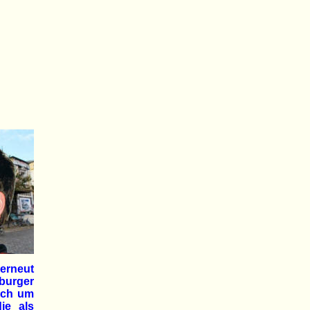
erneut
urger
ach um
ie als