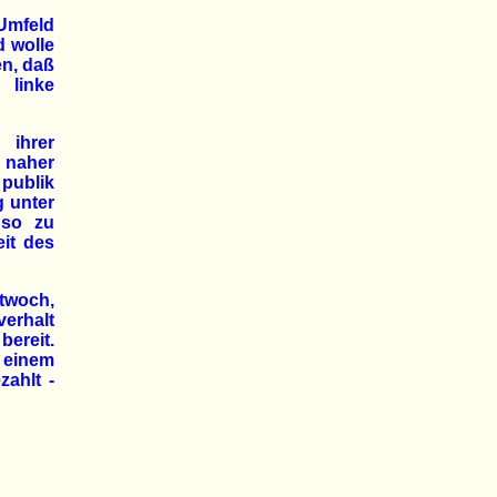
Umfeld
d wolle
en, daß
 linke
 ihrer
 naher
publik
g unter
nso zu
eit des
ttwoch,
erhalt
bereit.
h einem
zahlt -