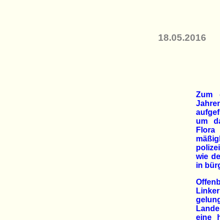
18.05.2016
Zum d
Jahren
aufge
um d
Flora
mäßig
polize
wie de
in bür
Offenb
Linke
gelu
Lande
eine 