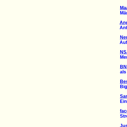
Maa
Mänge
Ang
Anti-V
Neu
Auf d
NS
Merke
BND
als Zu
Bes
BigBr
Sa
Ein I
fac
Strei
Jus