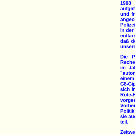
1998 
aufgef
und f
angeo
Poliz
in der
enttar
daß d
unser
Die P
Recher
im Ja
"auto
einem 
G8-Gi
sich i
Rote-
vorges
Vorbe
Politi
sie a
teil.
Zeitw