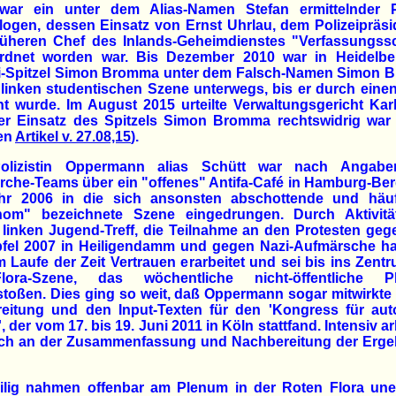
war ein unter dem Alias-Namen Stefan ermittelnder Po
logen, dessen Einsatz von Ernst Uhrlau, dem Polizeipräs
rüheren Chef des Inlands-Geheimdienstes "Verfassungssc
rdnet worden war. Bis Dezember 2010 war in Heidelbe
ei-Spitzel Simon Bromma unter dem Falsch-Namen Simon B
 linken studentischen Szene unterwegs, bis er durch einen
nt wurde. Im August 2015 urteilte Verwaltungsgericht Kar
er Einsatz des Spitzels Simon Bromma rechtswidrig war 
en
Artikel v. 27.08,15
).
olizistin Oppermann alias Schütt war nach Angab
che-Teams über ein "offenes" Antifa-Café in Hamburg-Be
hr 2006 in die sich ansonsten abschottende und häuf
nom" bezeichnete Szene eingedrungen. Durch Aktivitä
linken Jugend-Treff, die Teilnahme an den Protesten ge
pfel 2007 in Heiligendamm und gegen Nazi-Aufmärsche ha
m Laufe der Zeit Vertrauen erarbeitet und sei bis ins Zent
Flora-Szene, das wöchentliche nicht-öffentliche P
toßen. Dies ging so weit, daß Oppermann sogar mitwirkte
reitung und den Input-Texten für den 'Kongress für au
k', der vom 17. bis 19. Juni 2011 in Köln stattfand. Intensiv ar
uch an der Zusammenfassung und Nachbereitung der Erge
eilig nahmen offenbar am Plenum in der Roten Flora une