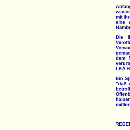
Anfan
wissen
mit ih
eine 
Hambu
Die l
Veröf
Verwa
gemach
dem M
verurt
LKA H
Ein Sp
"daß 
betrof
Offenb
halben
mittle