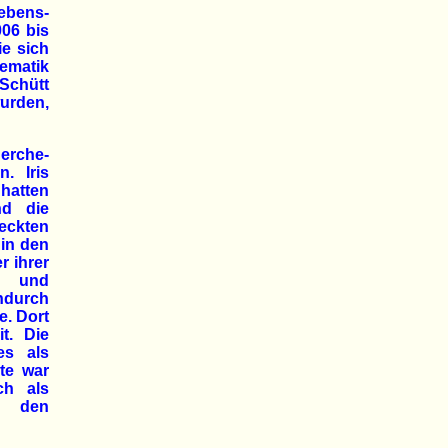
Lebens-
06 bis
ie sich
lematik
Schütt
urden,
erche-
. Iris
 hatten
nd die
eckten
 in den
r ihrer
t und
indurch
e. Dort
t. Die
es als
ate war
ch als
r den