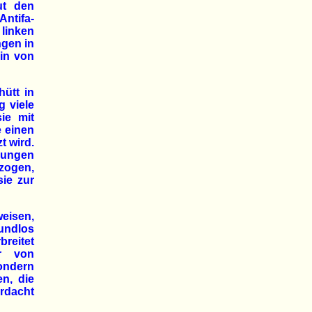
ut den
ntifa-
 linken
gen in
ein von
ütt in
g viele
ie mit
e einen
t wird.
gungen
zogen,
sie zur
weisen,
rundlos
reitet
er von
sondern
n, die
rdacht