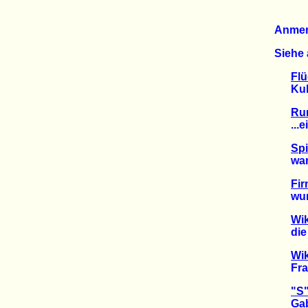
Anme
Siehe 
Flü
Kuhha
Run
...ein
Spi
war r
Fir
wurde
Wik
die d
Wik
Franz
"S"
Gabri