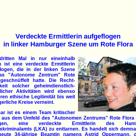
Verdeckte Ermittlerin aufgeflogen
in linker Hamburger Szene um Rote Flora
ritten Mal in nur eineinhalb
 ist eine verdeckte Ermittlerin
flogen, die in der linken Szene
as "Autonome Zentrum" Rote
 geschnüffelt hatte. Die Recht­
keit solcher geheimdienstlich-
ilicher Aktivitäten wird ebenso
ren ethische Legitimität bis weit
gerliche Kreise verneint.
ar ist es einem Team kritischer
r aus dem Umfeld des "Autonomen Zentrums" Rote Flora 
ngen, eine verdeckte Ermittlerin des Hamb
skriminalamts (LKA) zu enttarnen. Es handelt sich demn
heute 34-jährige Beamtin namens Astrid Oppermann, d