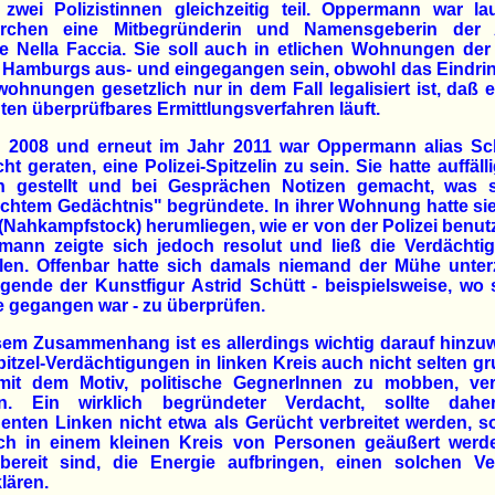
 zwei Polizistinnen gleichzeitig teil. Oppermann war la
rchen eine Mitbegründerin und Namensgeberin der A
 Nella Faccia. Sie soll auch in etlichen Wohnungen der
 Hamburgs aus- und eingegangen sein, obwohl das Eindrin
wohnungen gesetzlich nur in dem Fall legalisiert ist, daß 
ten überprüfbares Ermittlungsverfahren läuft.
 2008 und erneut im Jahr 2011 war Oppermann alias Sch
ht geraten, eine Polizei-Spitzelin zu sein. Sie hatte auffälli
n gestellt und bei Gesprächen Notizen gemacht, was s
chtem Gedächtnis" begründete. In ihrer Wohnung hatte si
(Nahkampfstock) herumliegen, wie er von der Polizei benutz
mann zeigte sich jedoch resolut und ließ die Verdächti
llen. Offenbar hatte sich damals niemand der Mühe unter
gende der Kunstfigur Astrid Schütt - beispielsweise, wo 
 gegangen war - zu überprüfen.
sem Zusammenhang ist es allerdings wichtig darauf hinzu
itzel-Verdächtigungen in linken Kreis auch nicht selten g
mit dem Motiv, politische GegnerInnen zu mobben, verb
n. Ein wirklich begründeter Verdacht, sollte dah
igenten Linken nicht etwa als Gerücht verbreitet werden, 
lich in einem kleinen Kreis von Personen geäußert werde
bereit sind, die Energie aufbringen, einen solchen Ve
lären.