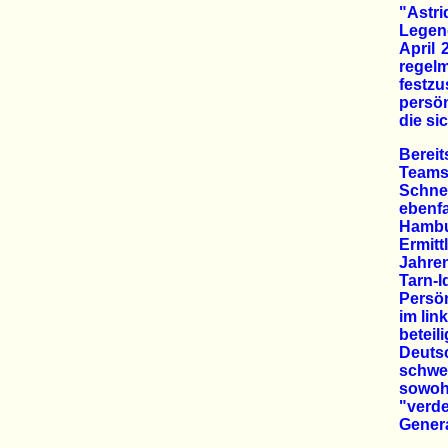
"Astri
Legen
April 
regelm
festz
persö
die si
Berei
Teams
Schnei
ebenf
Hambu
Ermitt
Jahren
Tarn
Persön
im lin
betei
Deuts
schwer
sowoh
"ver
Genera