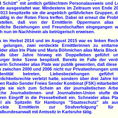
d Schütt" mit amtlich gefälschtem Personalausweis und 
de ausgestattet war. Mindestens im Zeitraum von Ende 20
2013 bespitzelte sie die angeblich gefährlichen Gruppen, d
äßig in der Roten Flora treffen. Dabei ist erneut die Prob
ustellen, daß von der Ermittlerin Oppermann alias 
nliche Beziehungen und Freundschaften eingegangen w
ch nun im Nachhinein als betrügerisch erweisen.
ts im Herbst 2014 und im August 2015 war es linken Rech
 gelungen, zwei verdeckte Ermittlerinnen zu enttarnen
der alias Iris Plate und Maria Böhmichen alias Maria Block
alls über Jahre hinweg ein Doppelleben geführt u
rger linke Szene bespitzelt. Bereits im Falle der verd
lerin Schneider alias Plate war publik geworden, daß diese
 zwischen 2000 und 2006 nicht nur Privatwohnungen unte
-Identität betreten, Liebesbeziehungen geführ
lichkeitsrechte verletzt hatte, sondern über drei Jahre h
ken Radio-Sender Freies Sender Kombinat (FSK) mitarbeitet
ligte sie sich zum Schein an der journalistischen Arbei
che Journalistinnen- und Journalisten-Union stufte di
en Eingriff in die Pressefreiheit ein. Schneider alias Pl
l als Spitzelin für Hamburgs "Staatsschutz" als au
deckte Ermittlerin zur Strafverfolgung" fü
lbundesanwalt mit Amtssitz in Karlsruhe tätig.