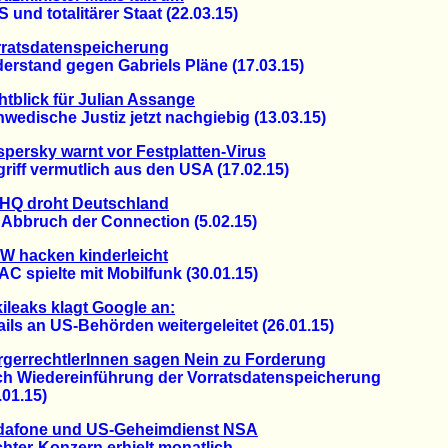
d totalitärer Staat (22.03.15)
rratsdatenspeicherung
stand gegen Gabriels Pläne (17.03.15)
htblick für Julian Assange
ische Justiz jetzt nachgiebig (13.03.15)
persky warnt vor Festplatten-Virus
ff vermutlich aus den USA (17.02.15)
HQ droht Deutschland
bbruch der Connection (5.02.15)
W hacken kinderleicht
spielte mit Mobilfunk (30.01.15)
ileaks klagt Google an:
 an US-Behörden weitergeleitet (26.01.15)
gerrechtlerInnen sagen Nein zu Forderung
Wiedereinführung der Vorratsdatenspeicherung
1.15)
dafone und US-Geheimdienst NSA
er-Konzern erhielt monatlich