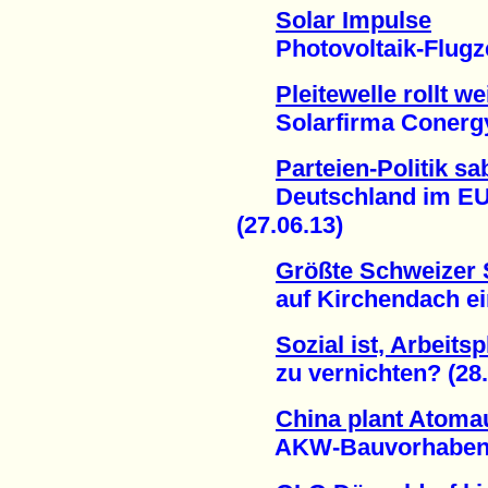
Solar Impulse
Photovoltaik-Flugzeu
Pleitewelle rollt we
Solarfirma Conergy i
Parteien-Politik s
Deutschland im EU-V
(27.06.13)
Größte Schweizer 
auf Kirchendach eing
Sozial ist, Arbeitsp
zu vernichten? (28.
China plant Atoma
AKW-Bauvorhaben au