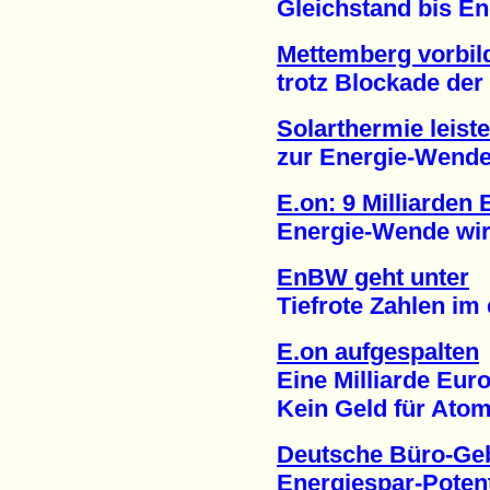
Gleichstand bis Ende
Mettemberg vorbild
trotz Blockade der F
Solarthermie leist
zur Energie-Wende (
E.on: 9 Milliarden
Energie-Wende wirkt
EnBW geht unter
Tiefrote Zahlen im er
E.on aufgespalten
Eine Milliarde Euro 
Kein Geld für Atomm
Deutsche Büro-Ge
Energiespar-Potentia