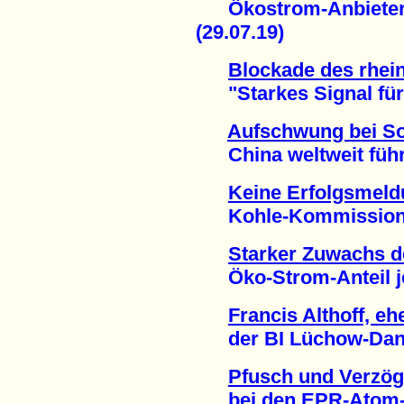
Ökostrom-Anbieter re
(29.07.19)
Blockade des rhei
"Starkes Signal für K
Aufschwung bei So
China weltweit führe
Keine Erfolgsmeld
Kohle-Kommission de
Starker Zuwachs d
Öko-Strom-Anteil jetz
Francis Althoff, e
der BI Lüchow-Dannen
Pfusch und Verzö
bei den EPR-Atom-P