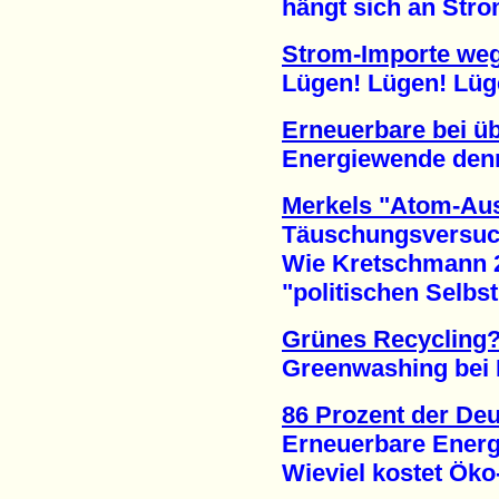
hängt sich an Stromi
Strom-Importe weg
Lügen! Lügen! Lügen
Erneuerbare bei üb
Energiewende dennoc
Merkels "Atom-Aus
Täuschungsversuch 
Wie Kretschmann 2
"politischen Selbstm
Grünes Recycling
Greenwashing bei E
86 Prozent der De
Erneuerbare Energie
Wieviel kostet Öko-S