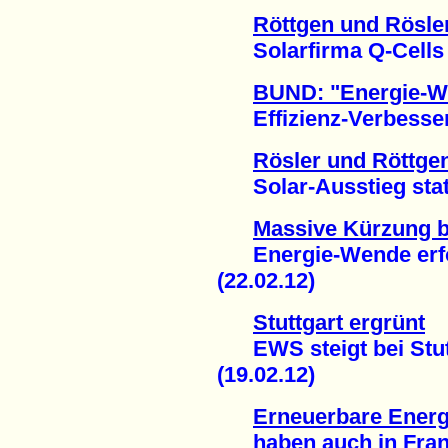
Röttgen und Rösler
Solarfirma Q-Cells is
BUND: "Energie-We
Effizienz-Verbesseru
Rösler und Röttge
Solar-Ausstieg statt
Massive Kürzung b
Energie-Wende erfor
(22.02.12)
Stuttgart ergrünt
EWS steigt bei Stutt
(19.02.12)
Erneuerbare Energ
haben auch in Frankr