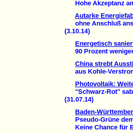
Hohe Akzeptanz am e
Autarke Energiefab
ohne Anschluß ans ö
(3.10.14)
Energetisch sanie
90 Prozent weniger E
China strebt Ausst
aus Kohle-Verstromu
Photovoltaik: Weit
"Schwarz-Rot" sabot
(31.07.14)
Baden-Württemberg
Pseudo-Grüne dema
Keine Chance für EWS