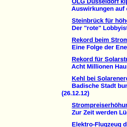
OLG Düsseldorf ki
Auswirkungen auf de
Steinbrück für hö
Der "rote" Lobbyist 
Rekord beim Stro
Eine Folge der Ener
Rekord für Solars
Acht Millionen Haush
Kehl bei Solarenerg
Badische Stadt bund
(26.12.12)
Strompreiserhöhu
Zur Zeit werden Lüge
Elektro-Flugzeug d