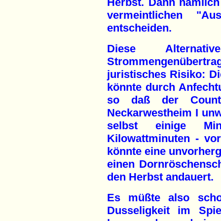
Herbst. Dann nämlich
vermeintlichen "A
entscheiden.
Diese Alterna
Strommengenübertragu
juristisches Risiko: D
könnte durch Anfecht
so daß der Count
Neckarwestheim I unwi
selbst einige Mi
Kilowattminuten - v
könnte eine unvorher
einen Dornröschenschl
den Herbst andauert.
Es müßte also schon
Dusseligkeit im Sp