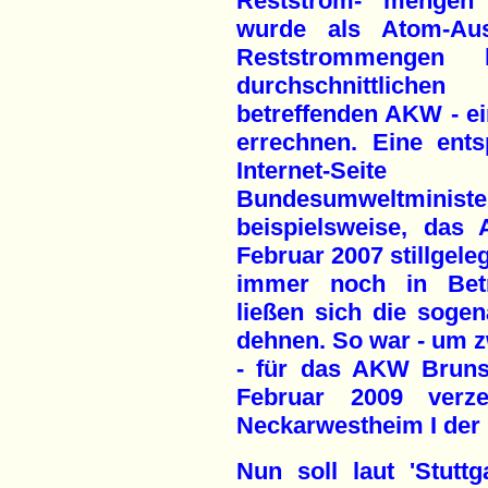
Reststrom- mengen v
wurde als Atom-Aus
Reststrommengen
durchschnittlich
betreffenden AKW - e
errechnen. Eine ent
Internet-Sei
Bundesumweltminister
beispielsweise, das
Februar 2007 stillgeleg
immer noch in Betri
ließen sich die sogen
dehnen. So war - um z
- für das AKW Brunsb
Februar 2009 ver
Neckarwestheim I der 
Nun soll laut 'Stutt