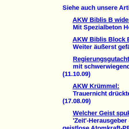
Siehe auch unsere Ar
AKW Biblis B wide
Mit Spezialbeton Hoh
AKW Biblis Block 
Weiter äußerst gefäh
Regierungsgutacht
mit schwerwiegende
(11.10.09)
AKW Krümmel:
Trauernicht drückte 
(17.08.09)
Welcher Geist spukt
'Zeit'-Herausgeber J
geistlose Atomkraft-P