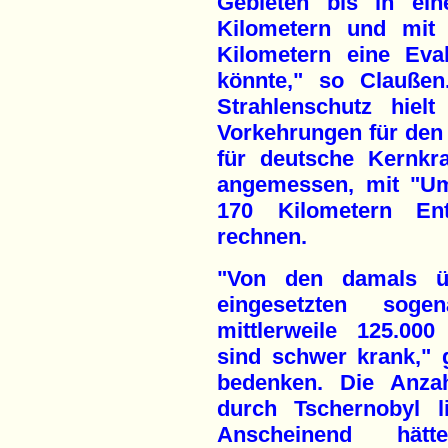
Gebieten bis in ei
Kilometern und mit 
Kilometern eine Eva
könnte," so Claußen
Strahlenschutz hiel
Vorkehrungen für den 
für deutsche Kernkr
angemessen, mit "Um
170 Kilometern En
rechnen.
"Von den damals üb
eingesetzten soge
mittlerweile 125.00
sind schwer krank," 
bedenken. Die Anzah
durch Tschernobyl l
Anscheinend hät