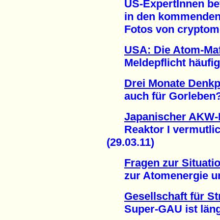
US-ExpertInnen befü
in den kommenden
Fotos von cryptome.
USA: Die Atom-Maf
Meldepflicht häufig i
Drei Monate Denk
auch für Gorleben? 
Japanischer AKW-
Reaktor I vermutlich
(29.03.11)
Fragen zur Situati
zur Atomenergie und
Gesellschaft für S
Super-GAU ist längst