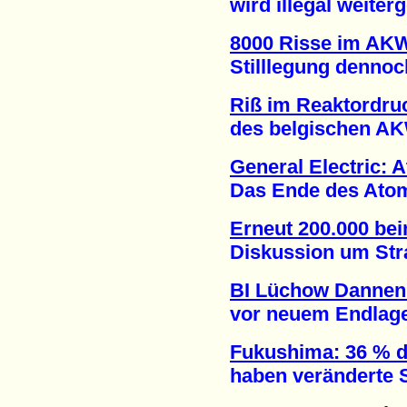
wird illegal weiterge
8000 Risse im AK
Stilllegung dennoch 
Riß im Reaktordru
des belgischen AKW 
General Electric: 
Das Ende des Atomene
Erneut 200.000 be
Diskussion um Strate
BI Lüchow Dannen
vor neuem Endlagers
Fukushima: 36 % d
haben veränderte Sc