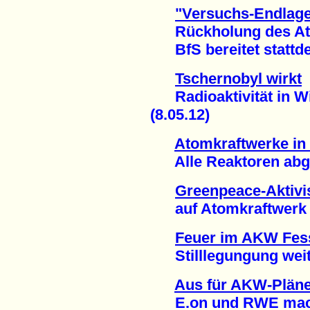
"Versuchs-Endlager
Rückholung des Atom
BfS bereitet stattdes
Tschernobyl wirkt
Radioaktivität in Wi
(8.05.12)
Atomkraftwerke in
Alle Reaktoren abges
Greenpeace-Aktivis
auf Atomkraftwerk (
Feuer im AKW Fes
Stilllegungung weite
Aus für AKW-Pläne
E.on und RWE mache