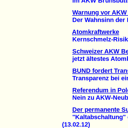
im AKW Brunsbüttel 
Warnung vor AKW
Der Wahnsinn der He
Atomkraftwerke
Kernschmelz-Risiko u
Schweizer AKW B
jetzt ältestes Atomkr
BUND fordert Tran
Transparenz bei eine
Referendum in Pol
Nein zu AKW-Neubau
Der permanente S
"Kaltabschaltung" ob
(13.02.12)