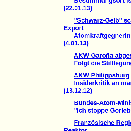
Bestimmungsort ist 
(22.01.13)
"Schwarz-Gelb" sc
Export
AtomkraftgegnerInn
(4.01.13)
AKW Garoña abges
Folgt die Stilllegung
AKW Philippsburg
Insiderkritik an man
(13.12.12)
Bundes-Atom-Minis
"Ich stoppe Gorleben
Französische Regie
Reaktor