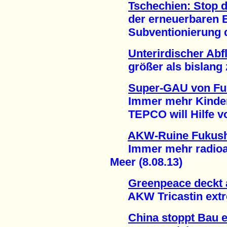
Tschechien: Stop 
der erneuerbaren En
Subventionierung de
Unterirdischer Ab
größer als bislang z
Super-GAU von F
Immer mehr Kinder 
TEPCO will Hilfe von
AKW-Ruine Fukus
Immer mehr radioakt
Meer (8.08.13)
Greenpeace deckt 
AKW Tricastin extrem
China stoppt Bau e