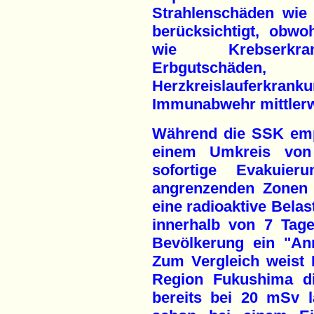
Strahlenschäden wie 
berücksichtigt, obwo
wie Krebserkran
Erbgutschäd
Herzkreislauferkra
Immunabwehr mittlerwe
Während die SSK empf
einem Umkreis von
sofortige Evakuie
angrenzenden Zonen 
eine radioaktive Belas
innerhalb von 7 Tage
Bevölkerung ein "An
Zum Vergleich weist 
Region Fukushima di
bereits bei 20 mSv 