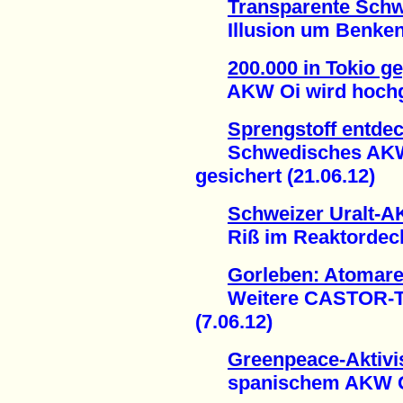
Transparente Schw
Illusion um Benken g
200.000 in Tokio 
AKW Oi wird hochgef
Sprengstoff entdec
Schwedisches AKW R
gesichert (21.06.12)
Schweizer Uralt-
Riß im Reaktordecke
Gorleben: Atomarer
Weitere CASTOR-Tra
(7.06.12)
Greenpeace-Aktivis
spanischem AKW Gar