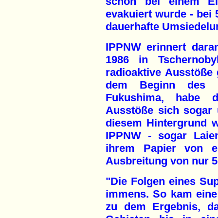
schon bei einem Ei
evakuiert wurde - bei
dauerhafte Umsiedelu
IPPNW erinnert dara
1986 in Tschernoby
radioaktive Ausstöße
dem Beginn des d
Fukushima, habe d
Ausstöße sich sogar 
diesem Hintergrund wü
IPPNW - sogar Laie
ihrem Papier von ei
Ausbreitung von nur 5
"Die Folgen eines Su
immens. So kam eine 
zu dem Ergebnis, da