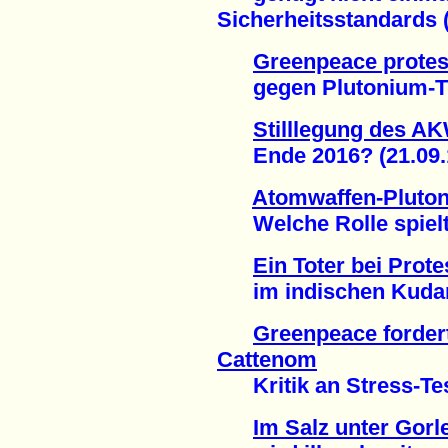
Sicherheitsstandards (
Greenpeace protest
gegen Plutonium-Tra
Stilllegung des A
Ende 2016? (21.09.
Atomwaffen-Pluto
Welche Rolle spielte
Ein Toter bei Pro
im indischen Kudank
Greenpeace forder
Cattenom
Kritik an Stress-Test
Im Salz unter Gorl