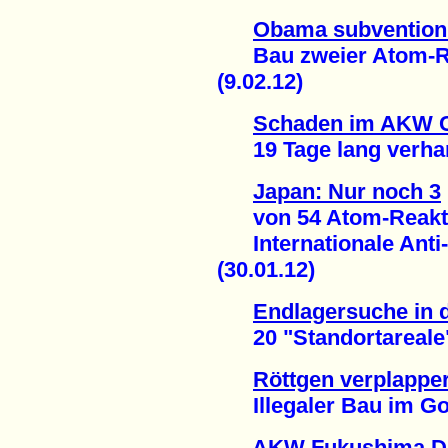
Obama subventioni
Bau zweier Atom-Re
(9.02.12)
Schaden im AKW 
19 Tage lang verharm
Japan: Nur noch 3
von 54 Atom-Reakto
Internationale Anti
(30.01.12)
Endlagersuche in 
20 "Standortareale" -
Röttgen verplapper
Illegaler Bau im Gorl
AKW Fukushima Dai