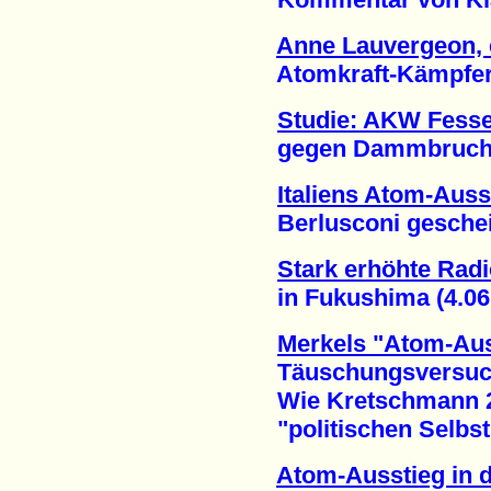
Anne Lauvergeon, e
Atomkraft-Kämpferinn
Studie: AKW Fesse
gegen Dammbruch ge
Italiens Atom-Ausst
Berlusconi gescheite
Stark erhöhte Radio
in Fukushima (4.06.
Merkels "Atom-Aus
Täuschungsversuch 
Wie Kretschmann 2
"politischen Selbstm
Atom-Ausstieg in 