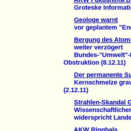
Groteske Informations
Geologe warnt
vor geplantem "Endla
Bergung des Atom-
weiter verzögert
Bundes-"Umwelt"-Min
Obstruktion (8.12.11)
Der permanente S
Kernschmelze gravi
(2.12.11)
Strahlen-Skandal 
Wissenschaftlicher 
widerspricht Landesr
AKW Ringhals