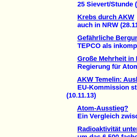
25 Sievert/Stunde (1
Krebs durch AKW
auch in NRW (28.11
Gefährliche Bergu
TEPCO als inkompeten
Große Mehrheit in
Regierung für Atomen
AKW Temelin: Ausb
EU-Kommission strei
(10.11.13)
Atom-Ausstieg?
Ein Vergleich zwisch
Radioaktivität unt
um das 6.500-fache g