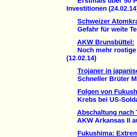
Erstmals über 50 Pr
Investitionen (24.02.14
Schweizer Atomkr
Gefahr für weite Teil
AKW Brunsbüttel:
Noch mehr rostige A
(12.02.14)
Trojaner in japan
Schneller Brüter Mon
Folgen von Fukus
Krebs bei US-Soldat
Abschaltung nach 
AKW Arkansas II auße
Fukushima: Extrem