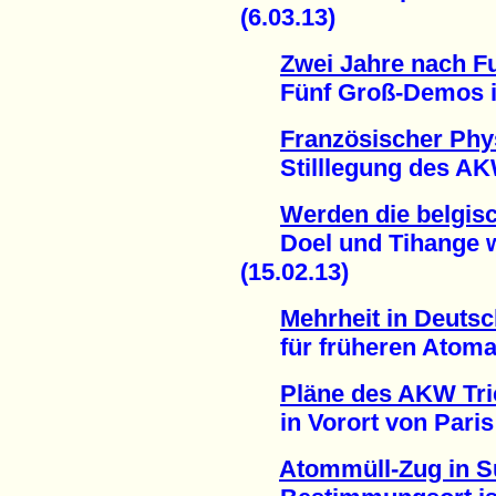
(6.03.13)
Zwei Jahre nach 
Fünf Groß-Demos in 
Französischer Phys
Stilllegung des AKW
Werden die belgis
Doel und Tihange w
(15.02.13)
Mehrheit in Deuts
für früheren Atomaus
Pläne des AKW Tric
in Vorort von Paris g
Atommüll-Zug in Sü