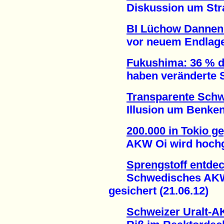
Diskussion um Strate
BI Lüchow Dannen
vor neuem Endlagers
Fukushima: 36 % d
haben veränderte Sc
Transparente Schw
Illusion um Benken g
200.000 in Tokio 
AKW Oi wird hochgef
Sprengstoff entdec
Schwedisches AKW R
gesichert (21.06.12)
Schweizer Uralt-