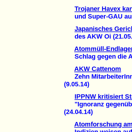
Trojaner Havex ka
und Super-GAU ausl
Japanisches Gerich
des AKW Oi (21.05.
Atommüll-Endlage
Schlag gegen die An
AKW Cattenom
Zehn MitarbeiterInne
(9.05.14)
IPPNW kritisiert 
"Ignoranz gegenüber
(24.04.14)
Atomforschung am
Indizien weisen auf