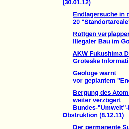
(30.01.12)
Endlagersuche in 
20 "Standortareale" -
Röttgen verplapper
Illegaler Bau im Gorl
AKW Fukushima Dai
Groteske Informations
Geologe warnt
vor geplantem "Endla
Bergung des Atom-
weiter verzögert
Bundes-"Umwelt"-Min
Obstruktion (8.12.11)
Der permanente S