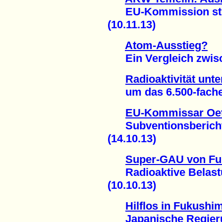
EU-Kommission strei
(10.11.13)
Atom-Ausstieg?
Ein Vergleich zwisch
Radioaktivität unt
um das 6.500-fache g
EU-Kommissar Oett
Subventionsbericht 
(14.10.13)
Super-GAU von F
Radioaktive Belastu
(10.10.13)
Hilflos in Fukushi
Japanische Regierun