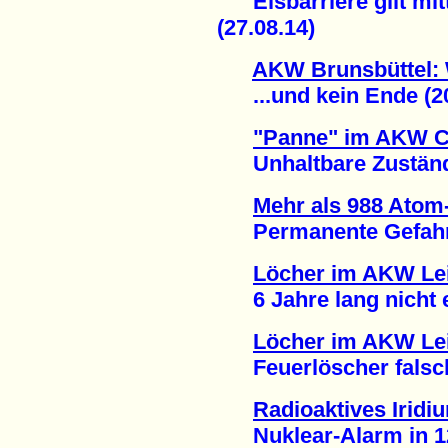
Eisbarriere gilt mittl
(27.08.14)
AKW Brunsbüttel: 
...und kein Ende (20
"Panne" im AKW 
Unhaltbare Zustände
Mehr als 988 Atom-
Permanente Gefahr ei
Löcher im AKW Lei
6 Jahre lang nicht en
Löcher im AKW Lei
Feuerlöscher falsch 
Radioaktives Iridi
Nuklear-Alarm in 12 