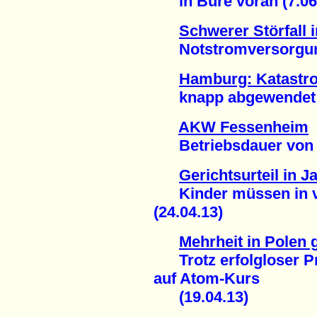
in Bure voran (7.06
Schwerer Störfall
Notstromversorgung 
Hamburg: Katastr
knapp abgewendet (
AKW Fessenheim
Betriebsdauer von 60
Gerichtsurteil in J
Kinder müssen in ver
(24.04.13)
Mehrheit in Polen
Trotz erfolgloser Pr
auf Atom-Kurs
(19.04.13)