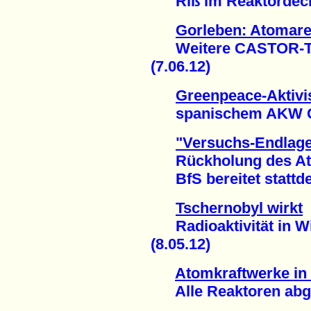
Riß im Reaktordecke
Gorleben: Atomarer
Weitere CASTOR-Tra
(7.06.12)
Greenpeace-Aktivis
spanischem AKW Gar
"Versuchs-Endlager
Rückholung des Atom
BfS bereitet stattdes
Tschernobyl wirkt
Radioaktivität in Wi
(8.05.12)
Atomkraftwerke in
Alle Reaktoren abges