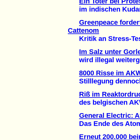
Ein Toter bei Pro
im indischen Kudank
Greenpeace forder
Cattenom
Kritik an Stress-Test
Im Salz unter Gorl
wird illegal weiterge
8000 Risse im AK
Stilllegung dennoch 
Riß im Reaktordru
des belgischen AKW 
General Electric: 
Das Ende des Atomene
Erneut 200.000 be