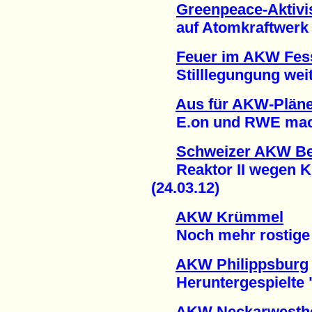
Greenpeace-Aktivis
auf Atomkraftwerk (
Feuer im AKW Fes
Stilllegungung weite
Aus für AKW-Pläne
E.on und RWE mache
Schweizer AKW B
Reaktor II wegen Kü
(24.03.12)
AKW Krümmel
Noch mehr rostige A
AKW Philippsburg
Heruntergespielte "
AKW Neckarwesth