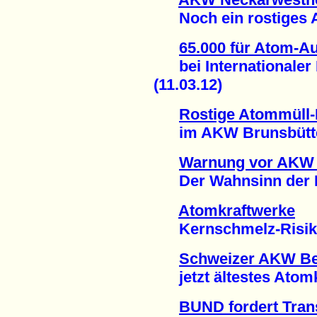
Noch ein rostiges At
65.000 für Atom-Au
bei Internationaler 
(11.03.12)
Rostige Atommüll-
im AKW Brunsbüttel 
Warnung vor AKW
Der Wahnsinn der He
Atomkraftwerke
Kernschmelz-Risiko u
Schweizer AKW B
jetzt ältestes Atomkr
BUND fordert Tran