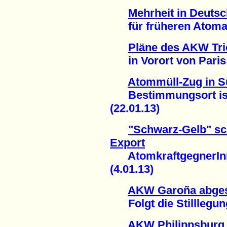
Mehrheit in Deuts
für früheren Atomaus
Pläne des AKW Tric
in Vorort von Paris g
Atommüll-Zug in Sü
Bestimmungsort ist 
(22.01.13)
"Schwarz-Gelb" sc
Export
AtomkraftgegnerInn
(4.01.13)
AKW Garoña abges
Folgt die Stilllegung
AKW Philippsburg