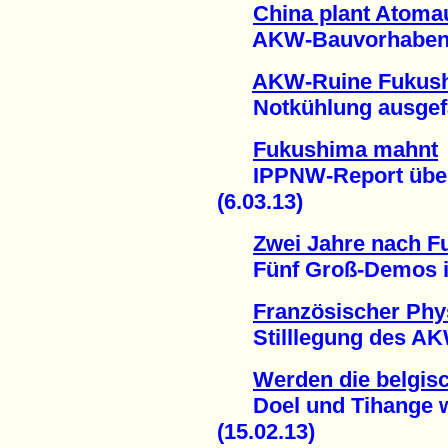
China plant Atoma
AKW-Bauvorhaben au
AKW-Ruine Fukus
Notkühlung ausgefal
Fukushima mahnt
IPPNW-Report über 
(6.03.13)
Zwei Jahre nach 
Fünf Groß-Demos in 
Französischer Phys
Stilllegung des AKW
Werden die belgis
Doel und Tihange w
(15.02.13)