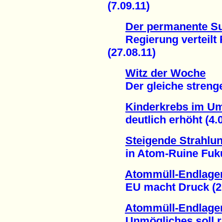
(7.09.11)
Der permanente S
Regierung verteilt R
(27.08.11)
Witz der Woche
Der gleiche strenge S
Kinderkrebs im Um
deutlich erhöht (4.0
Steigende Strahlu
in Atom-Ruine Fukus
Atommüll-Endlager
EU macht Druck (20
Atommüll-Endlager
Unmögliches soll rea