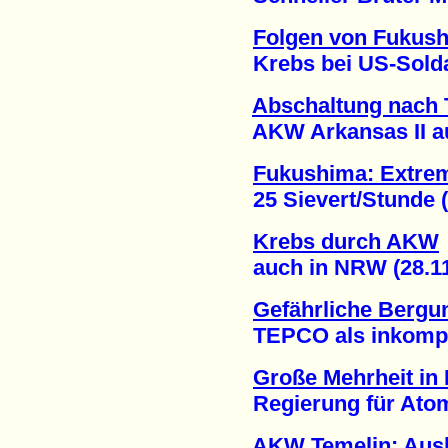
Folgen von Fukus
Krebs bei US-Soldat
Abschaltung nach 
AKW Arkansas II auße
Fukushima: Extrem
25 Sievert/Stunde (1
Krebs durch AKW
auch in NRW (28.11
Gefährliche Bergu
TEPCO als inkompeten
Große Mehrheit in
Regierung für Atomen
AKW Temelin: Ausb