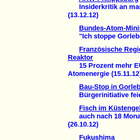
Insiderkritik an man
(13.12.12)
Bundes-Atom-Minis
"Ich stoppe Gorleben
Französische Regie
Reaktor
15 Prozent mehr EU-
Atomenergie (15.11.12
Bau-Stop in Gorle
Bürgerinitiative feie
Fisch im Küstenge
auch nach 18 Monaten
(26.10.12)
Fukushima