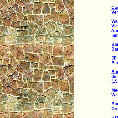
Co
Verlus
Wa
Viertg
Auch 
mit de
Ban
Banke
JP 
Ein "
Ban
der g
(15.1
Meg
Werde
Ban
Großb
5 M