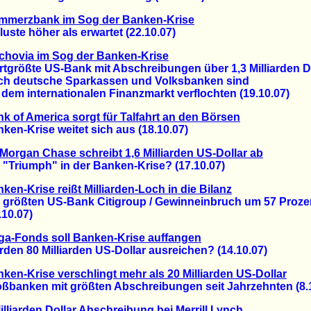
mmerzbank im Sog der Banken-Krise
te höher als erwartet (22.10.07)
chovia im Sog der Banken-Krise
rößte US-Bank mit Abschreibungen über 1,3 Milliarden D
deutsche Sparkassen und Volksbanken sind
m internationalen Finanzmarkt verflochten (19.10.07)
k of America sorgt für Talfahrt an den Börsen
n-Krise weitet sich aus (18.10.07)
Morgan Chase schreibt 1,6 Milliarden US-Dollar ab
Triumph" in der Banken-Krise? (17.10.07)
ken-Krise reißt Milliarden-Loch in die Bilanz
rößten US-Bank Citigroup / Gewinneinbruch um 57 Proze
0.07)
a-Fonds soll Banken-Krise auffangen
n 80 Milliarden US-Dollar ausreichen? (14.10.07)
ken-Krise verschlingt mehr als 20 Milliarden US-Dollar
anken mit größten Abschreibungen seit Jahrzehnten (8.1
illiarden Dollar Abschreibung bei Merrill Lynch