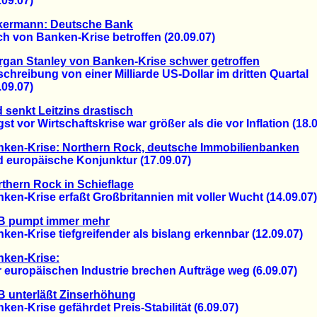
9.07)
kermann: Deutsche Bank
von Banken-Krise betroffen (20.09.07)
gan Stanley von Banken-Krise schwer getroffen
eibung von einer Milliarde US-Dollar im dritten Quartal
9.07)
 senkt Leitzins drastisch
vor Wirtschaftskrise war größer als die vor Inflation (18.0
ken-Krise: Northern Rock, deutsche Immobilienbanken
uropäische Konjunktur (17.09.07)
thern Rock in Schieflage
-Krise erfaßt Großbritannien mit voller Wucht (14.09.07)
B pumpt immer mehr
-Krise tiefgreifender als bislang erkennbar (12.09.07)
nken-Krise:
uropäischen Industrie brechen Aufträge weg (6.09.07)
B unterläßt Zinserhöhung
-Krise gefährdet Preis-Stabilität (6.09.07)