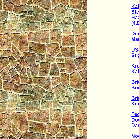
Ka
Stein
Haasi
(4.09
Der
Manag
US-
Stigli
Kre
Kabeln
Bri
Börse
Bri
Keine
Fe
Dow J
Das "
Noc