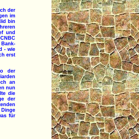
nch der
gen im
lid bin
ühreren
ef und
r CNBC
 Bank-
 - wie
ch erst
io der
liarden
och an
den nun
te die
ge der
tenden
e Dinge
as für