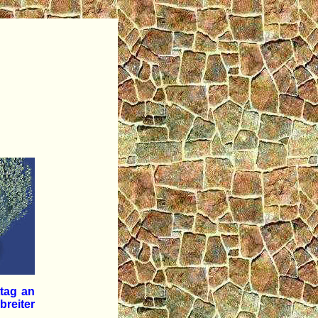
ttag an
breiter