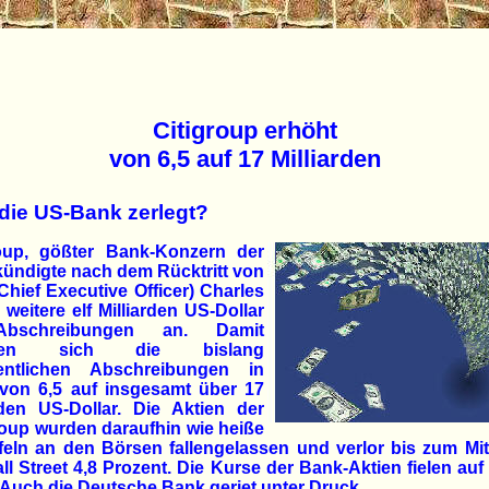
Citigroup erhöht
von 6,5 auf 17 Milliarden
die US-Bank zerlegt?
roup, gößter Bank-Konzern der
ündigte nach dem Rücktritt von
hief Executive Officer) Charles
 weitere elf Milliarden US-Dollar
bschreibungen an. Damit
hen sich die bislang
fentlichen Abschreibungen in
von 6,5 auf insgesamt über 17
rden US-Dollar. Die Aktien der
oup wurden daraufhin wie heiße
feln an den Börsen fallengelassen und verlor bis zum Mi
ll Street 4,8 Prozent. Die Kurse der Bank-Aktien fielen auf 
 Auch die Deutsche Bank geriet unter Druck.