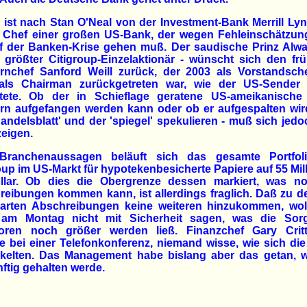
 ist nach Stan O'Neal von der Investment-Bank Merrill Ly
e Chef einer großen US-Bank, der wegen Fehleinschätzun
f der Banken-Krise gehen muß. Der saudische Prinz Alwa
- größter Citigroup-Einzelaktionär - wünscht sich den fr
rnchef Sanford Weill zurück, der 2003 als Vorstandsch
als Chairman zurückgetreten war, wie der US-Sende
htete. Ob der in Schieflage geratene US-ameikanische
rn aufgefangen werden kann oder ob er aufgespalten wird
andelsblatt' und der 'spiegel' spekulieren - muß sich jedo
eigen.
Branchenaussagen beläuft sich das gesamte Portfol
oup im US-Markt für hypotekenbesicherte Papiere auf 55 Mil
llar. Ob dies die Obergrenze dessen markiert, was n
eibungen kommen kann, ist allerdings fraglich. Daß zu 
barten Abschreibungen keine weiteren hinzukommen, woll
am Montag nicht mit Sicherheit sagen, was die Sor
toren noch größer werden ließ. Finanzchef Gary Crit
te bei einer Telefonkonferenz, niemand wisse, wie sich di
ckelten. Das Management habe bislang aber das getan, w
ftig gehalten werde.