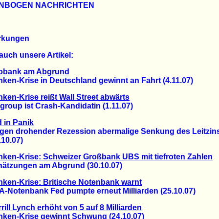
NBOGEN NACHRICHTEN
rkungen
auch unsere Artikel:
obank am Abgrund
n-Krise in Deutschland gewinnt an Fahrt (4.11.07)
ken-Krise reißt Wall Street abwärts
oup ist Crash-Kandidatin (1.11.07)
 in Panik
 drohender Rezession abermalige Senkung des Leitzin
0.07)
ken-Krise: Schweizer Großbank UBS mit tiefroten Zahlen
zungen am Abgrund (30.10.07)
ken-Krise: Britische Notenbank warnt
otenbank Fed pumpte erneut Milliarden (25.10.07)
rill Lynch erhöht von 5 auf 8 Milliarden
n-Krise gewinnt Schwung (24.10.07)