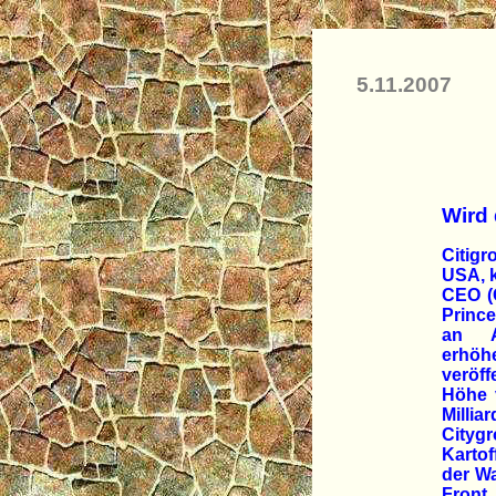
5.11.2007
Wird 
Citig
USA, k
CEO (C
Prince
an A
erhö
veröf
Höhe 
Millia
Citygr
Kartof
der Wa
Front.