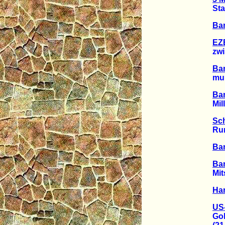
Staat
Ban
EZB
zwisch
Ban
muß d
Ban
Milli
Sc
Rund 
Ban
Ban
Mitsu
Ha
US-
Goldm