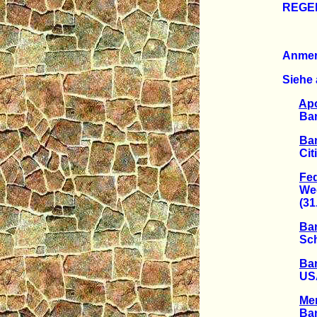
REGE
Anme
Siehe 
Ap
Banke
Ban
Citigr
Fed
Wegen
(31.1
Ban
Schät
Ban
USA-N
Mer
Banke