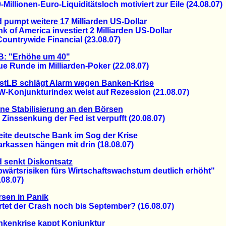
llionen-Euro-Liquiditätsloch motiviert zur Eile (24.08.07)
 pumpt weitere 17 Milliarden US-Dollar
f America investiert 2 Milliarden US-Dollar
untrywide Financial (23.08.07)
B: "Erhöhe um 40"
Runde im Milliarden-Poker (22.08.07)
stLB schlägt Alarm wegen Banken-Krise
onjunkturindex weist auf Rezession (21.08.07)
ne Stabilisierung an den Börsen
nssenkung der Fed ist verpufft (20.08.07)
ite deutsche Bank im Sog der Krise
assen hängen mit drin (18.08.07)
 senkt Diskontsatz
rtsrisiken fürs Wirtschaftswachstum deutlich erhöht"
8.07)
sen in Panik
t der Crash noch bis September? (16.08.07)
kenkrise kappt Konjunktur