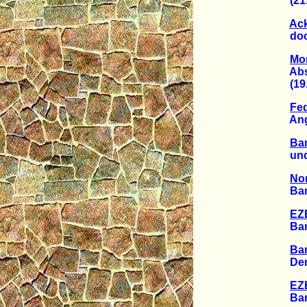
(21.0
Ac
doch 
Mor
Abschr
(19.0
Fed
Angst 
Ban
und e
Nor
Banken
EZ
Banken
Ba
Der e
EZ
Banken