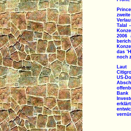
Prince
zweit
Verlau
Talal 
Konze
2006 
beric
Konze
das 'H
noch z
Laut 
Citigr
US-Do
Abschr
offen
Bank 
Inves
erklär
entwi
vernün