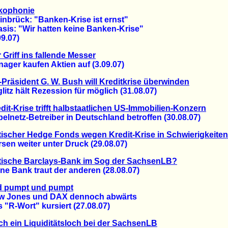
kophonie
brück: "Banken-Krise ist ernst"
s: "Wir hatten keine Banken-Krise"
.07)
 Griff ins fallende Messer
er kaufen Aktien auf (3.09.07)
Präsident G. W. Bush will Kreditkrise überwinden
tz hält Rezession für möglich (31.08.07)
dit-Krise trifft halbstaatlichen US-Immobilien-Konzern
etz-Betreiber in Deutschland betroffen (30.08.07)
tischer Hedge Fonds wegen Kredit-Krise in Schwierigkeiten
n weiter unter Druck (29.08.07)
tische Barclays-Bank im Sog der SachsenLB?
 Bank traut der anderen (28.08.07)
d pumpt und pumpt
ones und DAX dennoch abwärts
R-Wort" kursiert (27.08.07)
h ein Liquiditätsloch bei der SachsenLB