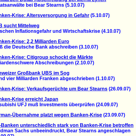
sanwälte bei Bear Stearns (5.10.07)
ken-Krise: Altersversorgung in Gefahr
(5.10.07)
 sucht Mittelweg
en Inflationsgefahr und Wirtschaftskrise (4.10.07)
ken-Krise: 2,2 Milliarden Euro
ie Deutsche Bank abschreiben (3.10.07)
ken-Krise: Citigroup schockt die Märkte
ardenschwere Abschreibungen (2.10.07)
hweizer Großbank UBS im Sog
vier Milliarden Franken abgeschrieben (1.10.07)
ken-Krise: Verkaufsgerüchte um Bear Stearns
(26.09.07)
ken-Krise erreicht Japan
bishi UFJ muß Investments überprüfen (24.09.07)
rman-Übernahme platzt wegen Banken-Krise
(23.09.07)
Banken unterschiedlich stark von Banken-Krise betroffen
an Sachs unbeeindruckt, Bear Stearns angeschlagen