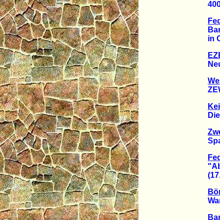
400-Mi
Fed
Bank o
in Co
EZ
Neue 
We
ZEW-K
Kei
Die Zi
Zwe
Spark
Fed
"Abwä
(17.0
Bör
Warte
Ban