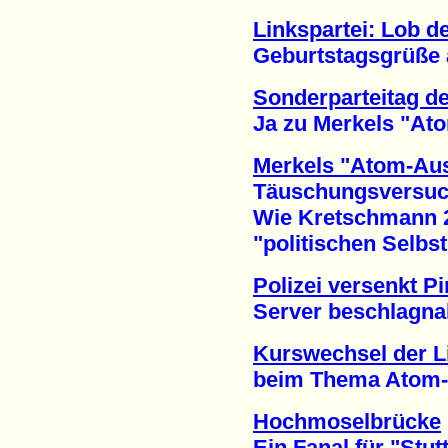
Linkspartei: Lob de
Geburtstagsgrüße an 
Sonderparteitag d
Ja zu Merkels "Atom-
Merkels "Atom-Aus
Täuschungsversuch 
Wie Kretschmann 2
"politischen Selbstm
Polizei versenkt Pi
Server beschlagnahm
Kurswechsel der L
beim Thema Atom-Aus
Hochmoselbrücke
Ein Fanal für "Stuttg