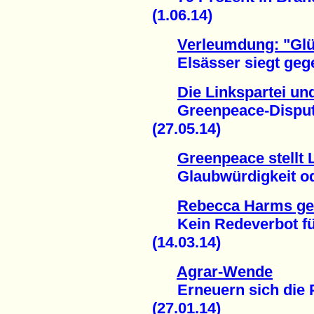
(1.06.14)
Verleumdung: "Glü
Elsässer siegt gegen 
Die Linkspartei un
Greenpeace-Disput v
(27.05.14)
Greenpeace stellt 
Glaubwürdigkeit ode
Rebecca Harms ges
Kein Redeverbot für
(14.03.14)
Agrar-Wende
Erneuern sich die P
(27.01.14)