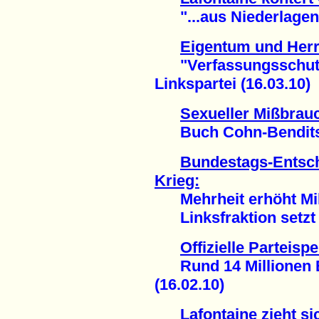
"...aus Niederlagen n
Eigentum und Herr
"Verfassungsschutz"
Linkspartei (16.03.10)
Sexueller Mißbrau
Buch Cohn-Bendits i
Bundestags-Entsch
Krieg:
Mehrheit erhöht Mili
Linksfraktion setzt Z
Offizielle Parteis
Rund 14 Millionen Eu
(16.02.10)
Lafontaine zieht si