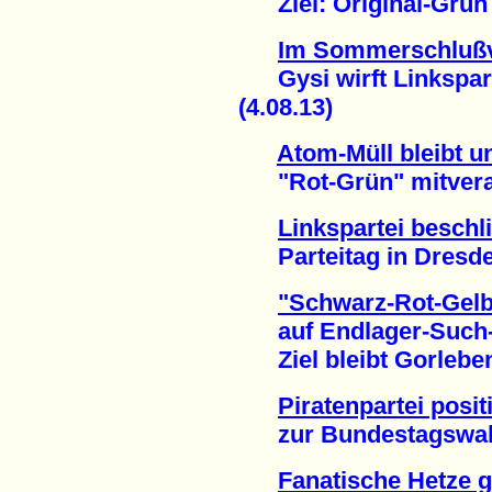
Ziel: Original-Grün 
Im Sommerschlußv
Gysi wirft Linkspart
(4.08.13)
Atom-Müll bleibt un
"Rot-Grün" mitverant
Linkspartei besch
Parteitag in Dresden
"Schwarz-Rot-Gelb-
auf Endlager-Such-
Ziel bleibt Gorleben 
Piratenpartei posit
zur Bundestagswahl 
Fanatische Hetze 