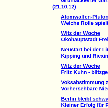
Grünlackierter Garan
(21.10.12)
Atomwaffen-Pluto
Welche Rolle spielte
Witz der Woche
Ökohauptstadt Freib
Neustart bei der L
Kipping und Riexinge
Witz der Woche
Fritz Kuhn - blitzges
Voksabstimmung zu
Vorhersehbare Niede
Berlin bleibt schw
Kleiner Erfolg für Pi