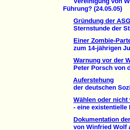
Vereinigung von WA
Führung? (24.05.05)
Gründung der ASG 
Sternstunde der Staa
Einer Zombie-Part
zum 14-jährigen Jub
Warnung vor der 
Peter Porsch von der
Auferstehung
der deutschen Sozial
Wählen oder nicht
- eine existentielle 
Dokumentation der 
von Winfried Wolf au