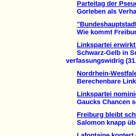
Parteitag der Pse
Gorleben als Verhan
"Bundeshauptstadt
Wie kommt Freiburg 
Linkspartei erwirkt 
Schwarz-Gelb in Sch
verfassungswidrig (31
Nordrhein-Westfal
Berechenbare Linksp
Linkspartei nomin
Gaucks Chancen sch
Freiburg bleibt sc
Salomon knapp über 
Lafontaine kontert 