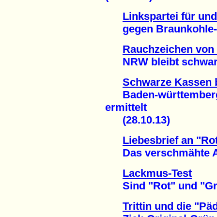
Linkspartei für und
gegen Braunkohle-A
Rauchzeichen von
NRW bleibt schwarz 
Schwarze Kassen 
Baden-württembergis
ermittelt
(28.10.13)
Liebesbrief an "Ro
Das verschmähte Auf
Lackmus-Test
Sind "Rot" und "Grün
Trittin und die "Pä