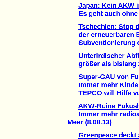
Japan: Kein AKW i
Es geht auch ohne A
Tschechien: Stop 
der erneuerbaren En
Subventionierung de
Unterirdischer Ab
größer als bislang z
Super-GAU von F
Immer mehr Kinder 
TEPCO will Hilfe von
AKW-Ruine Fukus
Immer mehr radioakt
Meer (8.08.13)
Greenpeace deckt 