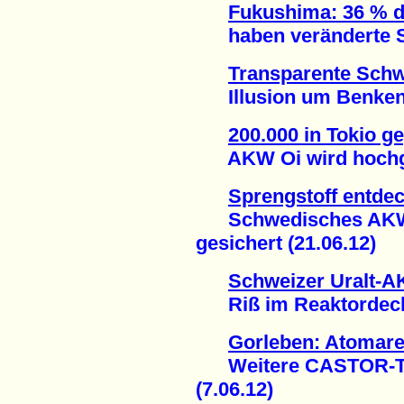
Fukushima: 36 % d
haben veränderte Sc
Transparente Schw
Illusion um Benken g
200.000 in Tokio 
AKW Oi wird hochgef
Sprengstoff entdec
Schwedisches AKW R
gesichert (21.06.12)
Schweizer Uralt-
Riß im Reaktordecke
Gorleben: Atomarer
Weitere CASTOR-Tra
(7.06.12)