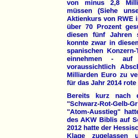
von minus 2,8 Mill
müssen (Siehe unser
Aktienkurs von RWE i
über 70 Prozent ges
diesen fünf Jahren 
konnte zwar in diese
spanischen Konzern-T
einnehmen - auf 
voraussichtlich Abs
Milliarden Euro zu v
für das Jahr 2014 rote
Bereits kurz nac
"Schwarz-Rot-Gelb-G
"Atom-Ausstieg" hat
des AKW Biblis auf Sc
2012 hatte der Hessis
Klage zugelassen 