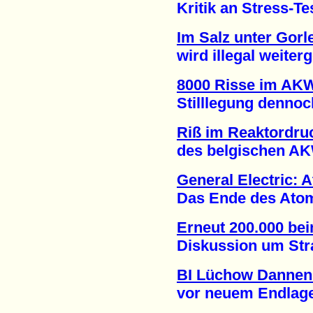
Kritik an Stress-Test
Im Salz unter Gorl
wird illegal weiterge
8000 Risse im AK
Stilllegung dennoch 
Riß im Reaktordru
des belgischen AKW 
General Electric: 
Das Ende des Atomene
Erneut 200.000 be
Diskussion um Strate
BI Lüchow Dannen
vor neuem Endlagers