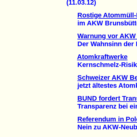
(11.03.12)
Rostige Atommüll-
im AKW Brunsbüttel 
Warnung vor AKW
Der Wahnsinn der He
Atomkraftwerke
Kernschmelz-Risiko u
Schweizer AKW B
jetzt ältestes Atomkr
BUND fordert Tran
Transparenz bei eine
Referendum in Pol
Nein zu AKW-Neubau