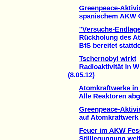
Greenpeace-Aktivis
spanischem AKW Gar
"Versuchs-Endlager
Rückholung des Atom
BfS bereitet stattdes
Tschernobyl wirkt
Radioaktivität in Wi
(8.05.12)
Atomkraftwerke in
Alle Reaktoren abges
Greenpeace-Aktivis
auf Atomkraftwerk (
Feuer im AKW Fes
Stilllegungung weite