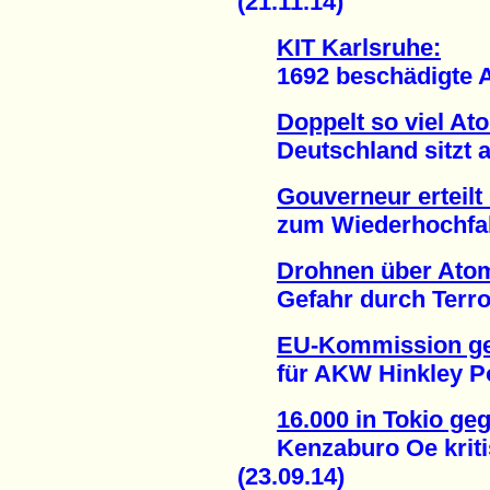
(21.11.14)
KIT Karlsruhe:
1692 beschädigte At
Doppelt so viel At
Deutschland sitzt auf
Gouverneur erteil
zum Wiederhochfahre
Drohnen über Ato
Gefahr durch Terror
EU-Kommission ge
für AKW Hinkley Poin
16.000 in Tokio g
Kenzaburo Oe kritisi
(23.09.14)