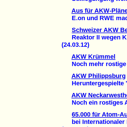
Aus für AKW-Pläne
E.on und RWE mache
Schweizer AKW B
Reaktor II wegen Kü
(24.03.12)
AKW Krümmel
Noch mehr rostige A
AKW Philippsburg
Heruntergespielte "
AKW Neckarwesth
Noch ein rostiges At
65.000 für Atom-Au
bei Internationaler 