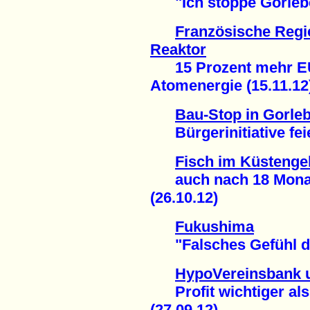
"Ich stoppe Gorleben
Französische Regie
Reaktor
15 Prozent mehr EU-
Atomenergie (15.11.12
Bau-Stop in Gorle
Bürgerinitiative feie
Fisch im Küstenge
auch nach 18 Monaten
(26.10.12)
Fukushima
"Falsches Gefühl der
HypoVereinsbank 
Profit wichtiger als
(27.09.12)