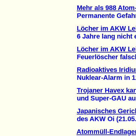
Mehr als 988 Atom-
Permanente Gefahr ei
Löcher im AKW Lei
6 Jahre lang nicht en
Löcher im AKW Lei
Feuerlöscher falsch 
Radioaktives Iridi
Nuklear-Alarm in 12 
Trojaner Havex ka
und Super-GAU ausl
Japanisches Gerich
des AKW Oi (21.05.
Atommüll-Endlage