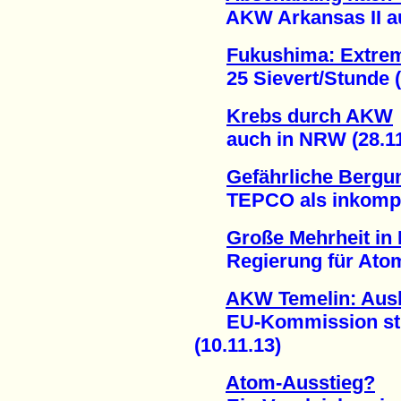
AKW Arkansas II auße
Fukushima: Extrem
25 Sievert/Stunde (1
Krebs durch AKW
auch in NRW (28.11
Gefährliche Bergu
TEPCO als inkompeten
Große Mehrheit in
Regierung für Atomen
AKW Temelin: Ausb
EU-Kommission strei
(10.11.13)
Atom-Ausstieg?