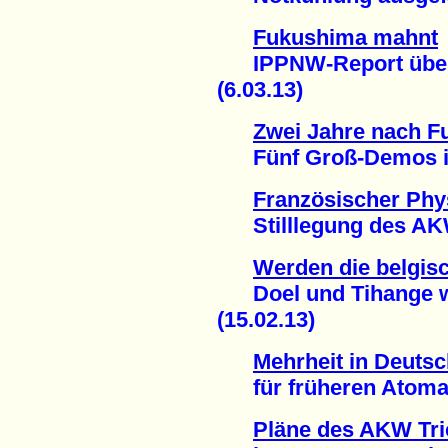
Fukushima mahnt
IPPNW-Report über 
(6.03.13)
Zwei Jahre nach 
Fünf Groß-Demos in 
Französischer Phys
Stilllegung des AKW
Werden die belgis
Doel und Tihange w
(15.02.13)
Mehrheit in Deuts
für früheren Atomaus
Pläne des AKW Tric