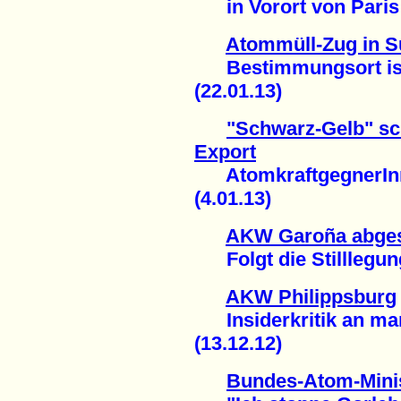
in Vorort von Paris g
Atommüll-Zug in Sü
Bestimmungsort ist 
(22.01.13)
"Schwarz-Gelb" sc
Export
AtomkraftgegnerInn
(4.01.13)
AKW Garoña abges
Folgt die Stilllegung
AKW Philippsburg
Insiderkritik an man
(13.12.12)
Bundes-Atom-Minis