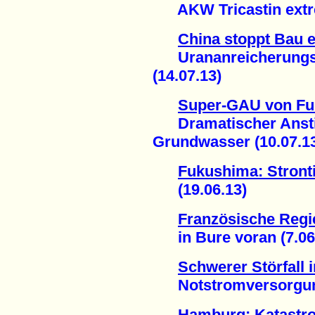
AKW Tricastin extrem
China stoppt Bau e
Urananreicherungsa
(14.07.13)
Super-GAU von F
Dramatischer Anstieg
Grundwasser (10.07.1
Fukushima: Stron
(19.06.13)
Französische Regie
in Bure voran (7.06
Schwerer Störfall
Notstromversorgung 
Hamburg: Katastr