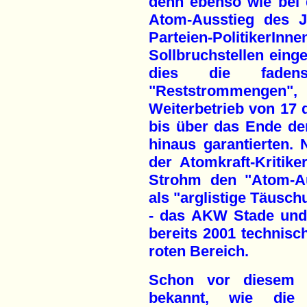
denn ebenso wie bei 
Atom-Ausstieg des 
Parteien-PolitikerI
Sollbruchstellen eing
dies die fadensc
"Reststrommenge
Weiterbetrieb von 17
bis über das Ende de
hinaus garantierten.
der Atomkraft-Kritike
Strohm den "Atom-Au
als "arglistige Täusc
- das AKW Stade und
bereits 2001 technisch
roten Bereich.
Schon vor diesem e
bekannt, wie die 