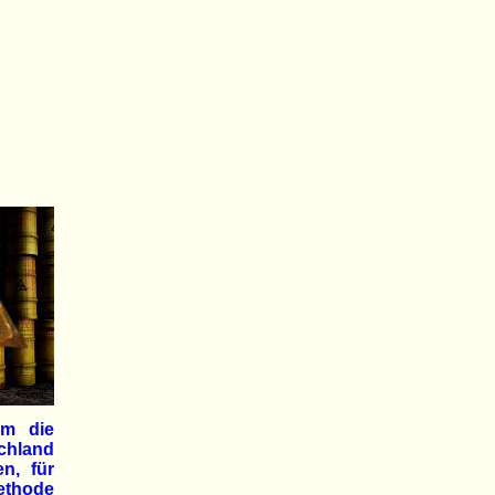
um die
chland
n, für
Methode