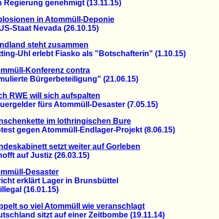
egierung genehmigt (13.11.15)
plosionen in Atommüll-Deponie
-Staat Nevada (26.10.15)
ndland steht zusammen
g-Uhl erlebt Fiasko als "Botschafterin" (1.10.15)
mmüll-Konferenz contra
ierte Bürgerbeteiligung" (21.06.15)
h RWE will sich aufspalten
rgelder fürs Atommüll-Desaster (7.05.15)
schenkette im lothringischen Bure
st gegen Atommüll-Endlager-Projekt (8.06.15)
deskabinett setzt weiter auf Gorleben
ft auf Justiz (26.03.15)
mmüll-Desaster
t erklärt Lager in Brunsbüttel
legal (16.01.15)
pelt so viel Atommüll wie veranschlagt
hland sitzt auf einer Zeitbombe (19.11.14)