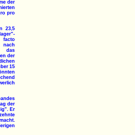
mme der
ierten
uro pro
n 23,5
lager"-
 facto
h nach
t das
en der
lichen
über 15
önnten
echend
erlich
bandes
rag der
ig". Er
ehnte
macht.
erigen