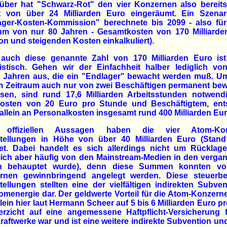
über hat "Schwarz-Rot" den vier Konzernen also bereits
t von über 24 Milliarden Euro eingeräumt. Ein Szenar
ager-Kosten-Kommission" berechnete bis 2099 - also für
aum von nur 80 Jahren - Gesamtkosten von 170 Milliarde
tion und steigenden Kosten einkalkuliert).
auch diese genannte Zahl von 170 Milliarden Euro ist 
istisch. Gehen wir der Einfachheit halber lediglich vo
n Jahren aus, die ein "Endlager" bewacht werden muß. U
m Zeitraum auch nur von zwei Beschäftigen permanent be
ssen, sind rund 17,6 Milliarden Arbeitsstunden notwendi
osten von 20 Euro pro Stunde und Beschäftigtem, ent
allein an Personalkosten insgesamt rund 400 Milliarden Eur
 offiziellen Aussagen haben die vier Atom-Kon
tellungen in Höhe von über 40 Milliarden Euro (Stand
det. Dabei handelt es sich allerdings nicht um Rücklage
lich aber häufig von den Mainstream-Medien in den verg
n behauptet wurde), denn diese Summen konnten v
rnen gewinnbringend angelegt werden. Diese steuerbef
ellungen stellten eine der vielfältigen indirekten Subve
omenergie dar. Der geldwerte Vorteil für die Atom-Konzerne
llein hier laut Hermann Scheer auf 5 bis 6 Milliarden Euro pr
erzicht auf eine angemessene Haftpflicht-Versicherung f
aftwerke war und ist eine weitere indirekte Subvention und