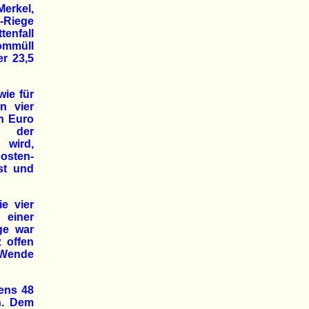
erkel,
-Riege
enfall
ommüll
r 23,5
wie für
n vier
en Euro
s der
 wird,
osten-
st und
e vier
 einer
ge war
z offen
-Wende
ens 48
n. Dem