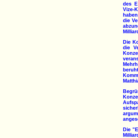
des E
Vize-
haben
die V
abzun
Millia
Die Ko
die V
Konzer
vera
Mehrh
beruh
Kommi
Matthi
Begrü
Konze
Aufsp
sicher
argum
anges
Die "
Milli