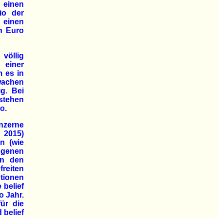
 einen
io der
 einen
n Euro
völlig
n einer
m es in
wachen
g. Bei
stehen
o.
zerne
 2015)
n (wie
angenen
on den
reiten
ntionen
 belief
o Jahr.
ür die
 belief