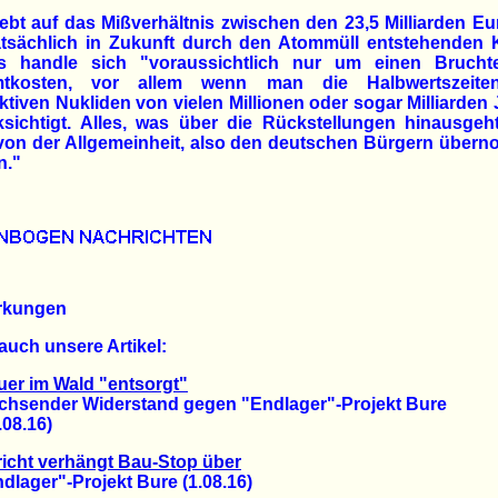
ebt auf das Mißverhältnis zwischen den 23,5 Milliarden E
atsächlich in Zukunft durch den Atommüll entstehenden 
s handle sich "voraussichtlich nur um einen Bruchte
tkosten, vor allem wenn man die Halbwertszeit
ktiven Nukliden von vielen Millionen oder sogar Milliarden
ksichtigt. Alles, was über die Rückstellungen hinausgeh
von der Allgemeinheit, also den deutschen Bürgern über
n."
rkungen
auch unsere Artikel:
er im Wald "entsorgt"
ender Widerstand gegen "Endlager"-Projekt Bure
8.16)
icht verhängt Bau-Stop über
ager"-Projekt Bure (1.08.16)