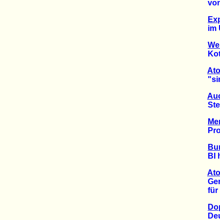
von R
Ex
im US
We
Kottin
Ato
"simul
Auc
Steue
Men
Prote
Bun
BI hof
Ato
Gerich
für il
Dop
Deutsc