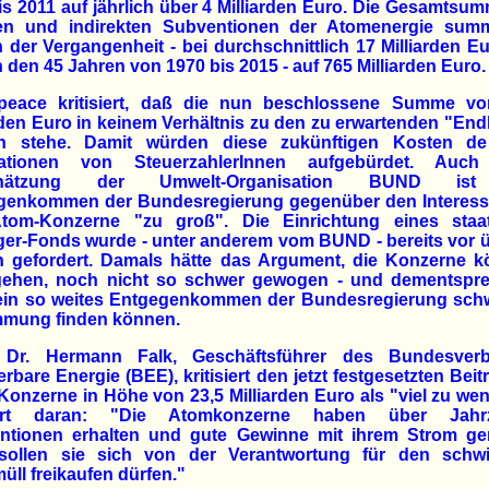
is 2011 auf jährlich über 4 Milliarden Euro. Die Gesamtsu
ten und indirekten Subventionen der Atomenergie summ
n der Vergangenheit - bei durchschnittlich 17 Milliarden E
n den 45 Jahren von 1970 bis 2015 - auf 765 Milliarden Euro.
peace kritisiert, daß die nun beschlossene Summe vo
rden Euro in keinem Verhältnis zu den zu erwartenden "End
n stehe. Damit würden diese zukünftigen Kosten de
ationen von SteuerzahlerInnen aufgebürdet. Auc
chätzung der Umwelt-Organisation BUND is
genkommen der Bundesregierung gegenüber den Interess
Atom-Konzerne "zu groß". Die Einrichtung eines staat
er-Fonds wurde - unter anderem vom BUND - bereits vor 
n gefordert. Damals hätte das Argument, die Konzerne k
egehen, noch nicht so schwer gewogen - und dementspr
 ein so weites Entgegenkommen der Bundesregierung schw
mmung finden können.
Dr. Hermann Falk, Geschäftsführer des Bundesver
rbare Energie (BEE), kritisiert den jetzt festgesetzten Beit
onzerne in Höhe von 23,5 Milliarden Euro als "viel zu wen
nert daran: "Die Atomkonzerne haben über Jahrz
ntionen erhalten und gute Gewinne mit ihrem Strom ge
 sollen sie sich von der Verantwortung für den schwi
ll freikaufen dürfen."