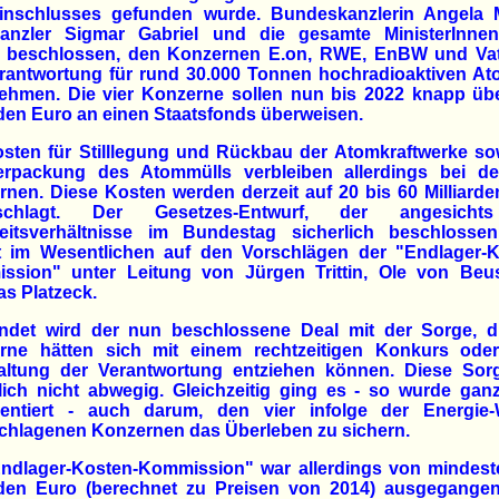
inschlusses gefunden wurde. Bundeskanzlerin Angela M
Kanzler Sigmar Gabriel und die gesamte MinisterInnen
 beschlossen, den Konzernen E.on, RWE, EnBW und Vatt
erantwortung für rund 30.000 Tonnen hochradioaktiven At
ehmen. Die vier Konzerne sollen nun bis 2022 knapp übe
rden Euro an einen Staatsfonds überweisen.
sten für Stilllegung und Rückbau der Atomkraftwerke so
erpackung des Atommülls verbleiben allerdings bei de
nen. Diese Kosten werden derzeit auf 20 bis 60 Milliard
nschlagt. Der Gesetzes-Entwurf, der angesicht
eitsverhältnisse im Bundestag sicherlich beschlossen
t im Wesentlichen auf den Vorschlägen der "Endlager-K
ssion" unter Leitung von Jürgen Trittin, Ole von Beu
as Platzeck.
ndet wird der nun beschlossene Deal mit der Sorge, di
rne hätten sich mit einem rechtzeitigen Konkurs oder
altung der Verantwortung entziehen können. Diese Sor
lich nicht abwegig. Gleichzeitig ging es - so wurde gan
entiert - auch darum, den vier infolge der Energie
chlagenen Konzernen das Überleben zu sichern.
Endlager-Kosten-Kommission" war allerdings von mindest
arden Euro (berechnet zu Preisen von 2014) ausgegange