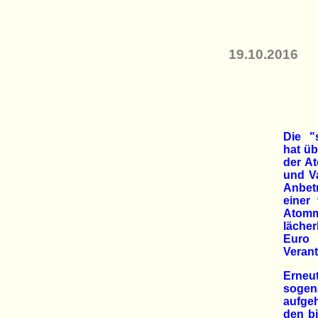
19.10.2016
Die "
hat üb
der A
und Va
Anbet
einer
Atom
lächer
Euro
Veran
Erneu
sogen
aufge
den bi