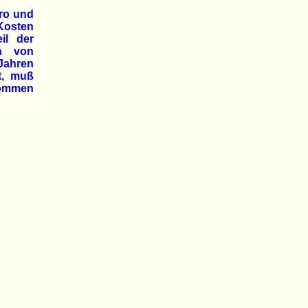
uro und
Kosten
il der
en von
 Jahren
t, muß
nommen