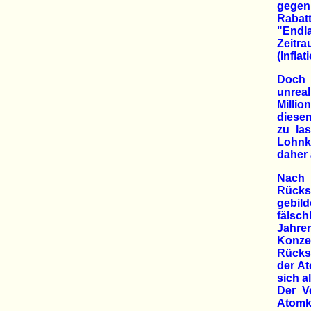
gegen
Rabat
"Endl
Zeitr
(Infla
Doch 
unreal
Millio
diese
zu la
Lohnk
daher 
Nach
Rücks
gebil
fälsch
Jahre
Konze
Rückst
der At
sich a
Der V
Atomkr