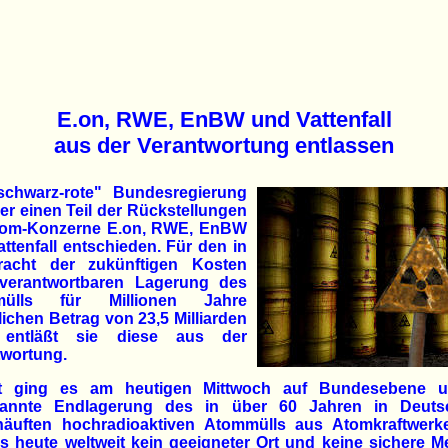
E.on, RWE, EnBW und Vattenfall
aus der Verantwortung entlassen
schwarz-rote" Bundesregierung
er einen Teil der Rückstellungen
tom-Konzerne E.on, RWE, EnBW
ttenfall entschieden. Für den in
racht der zukünftigen Kosten
 verantwortbaren Lagerung des
mülls für Millionen Jahre
lichen Betrag von 23,5 Milliarden
 entläßt sie diese aus der
twortung.
t ging es am heutigen Mittwoch auf Bundesebene 
annte Endlagerung des in über 60 Jahren in Deuts
häuften hochradioaktiven Atommülls aus Atomkraft­werke
s heute weltweit kein geeigneter Ort und keine sichere 