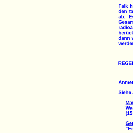
Falk h
den t
ab. E
Gesam
radioa
berüc
dann 
werde
Anme
Siehe 
Mau
Wachs
(15.0
Ger
"Endl