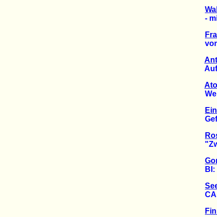
Wal
- mit 
Fra
vom P
Ant
Aufru
Ato
Weiter
Ein
Gefäll
Ro
"Zwis
Gor
BI: "B
See
CASTO
Fin