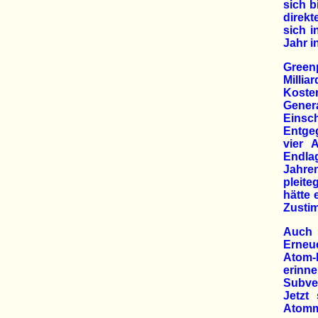
sich b
direk
sich i
Jahr i
Green
Millia
Koste
Gener
Eins
Entge
vier 
Endlag
Jahre
pleit
hätte
Zusti
Auch 
Erneue
Atom-K
erin
Subve
Jetzt
Atommü