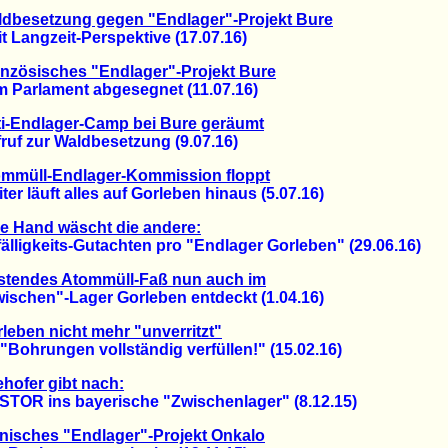
dbesetzung gegen "Endlager"-Projekt Bure
Langzeit-Perspektive (17.07.16)
nzösisches "Endlager"-Projekt Bure
arlament abgesegnet (11.07.16)
i-Endlager-Camp bei Bure geräumt
f zur Waldbesetzung (9.07.16)
mmüll-Endlager-Kommission floppt
 läuft alles auf Gorleben hinaus (5.07.16)
e Hand wäscht die andere:
igkeits-Gutachten pro "Endlager Gorleben" (29.06.16)
stendes Atommüll-Faß nun auch im
chen"-Lager Gorleben entdeckt (1.04.16)
leben nicht mehr "unverritzt"
ohrungen vollständig verfüllen!" (15.02.16)
hofer gibt nach:
R ins bayerische "Zwischenlager" (8.12.15)
nisches "Endlager"-Projekt Onkalo