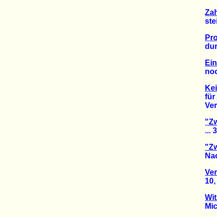
Zah
steig
Pro
durch
Ein
noch 
Kei
für A
Verbä
"Zw
... 38
"Zw
Nach 3
Ver
10, 18
Wi
Michae