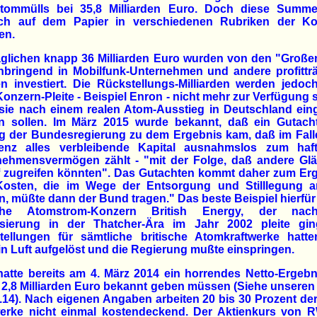
tommülls bei 35,8 Milliarden Euro. Doch diese Summe
lich auf dem Papier in verschiedenen Rubriken der Ko
en.
aglichen knapp 36 Milliarden Euro wurden von den "Große
nbringend in Mobilfunk-Unternehmen und andere profitträ
n investiert. Die Rückstellungs-Milliarden werden jedo
Konzern-Pleite - Beispiel Enron - nicht mehr zur Verfügung 
sie nach einem realen Atom-Ausstieg in Deutschland eing
n sollen. Im März 2015 wurde bekannt, daß ein Gutach
g der Bundesregierung zu dem Ergebnis kam, daß im Fall
venz alles verbleibende Kapital ausnahmslos zum haf
nehmensvermögen zählt - "mit der Folge, daß andere Glä
f zugreifen könnten". Das Gutachten kommt daher zum Erg
Kosten, die im Wege der Entsorgung und Stilllegung an
, müßte dann der Bund tragen." Das beste Beispiel hierfür 
sche Atomstrom-Konzern British Energy, der na
tisierung in der Thatcher-Ära im Jahr 2002 pleite gin
tellungen für sämtliche britische Atomkraftwerke hatte
in Luft aufgelöst und die Regierung mußte einspringen.
atte bereits am 4. März 2014 ein horrendes Netto-Ergebn
2,8 Milliarden Euro bekannt geben müssen (Siehe unseren 
3.14). Nach eigenen Angaben arbeiten 20 bis 30 Prozent d
werke nicht einmal kostendeckend. Der Aktienkurs von R