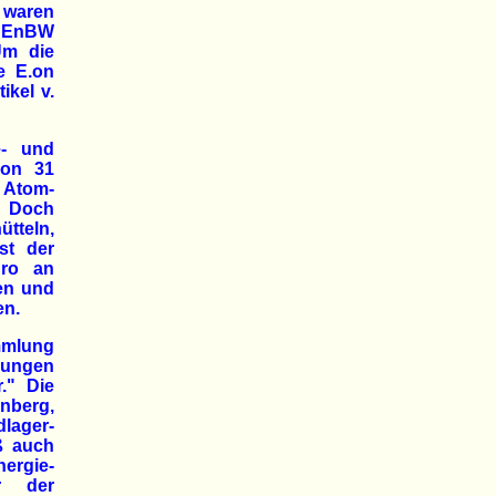
 waren
d EnBW
Um die
e E.on
ikel v.
e- und
von 31
e Atom-
. Doch
tteln,
st der
uro an
nen und
en.
mmlung
ngungen
." Die
nberg,
lager-
aß auch
ergie-
r der