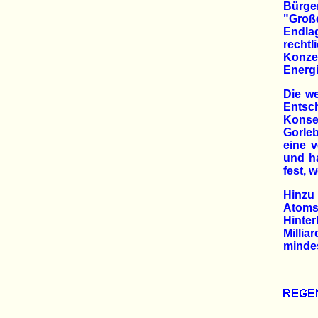
Bürger
"Groß
Endlag
recht
Konze
Energi
Die we
Entsc
Konse
Gorle
eine v
und ha
fest, 
Hinzu
Atoms
Hinte
Millia
minde