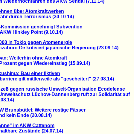
iederhochfahren des AKW Sendai (7.11.14)
ohnen über Atomkraftwerken
r durch Terrorismus (30.10.14)
-Kommission genehmigt Subvention
KW Hinkley Point (9.10.14)
000 in Tokio gegen Atomenergie
uro Oe kritisiert japanische Regierung (23.09.14)
an: Weiterhin ohne Atomkraft
ozent gegen Wiedereinstieg (15.09.14)
ushima: Bau einer fiktiven
riere gilt mittlerweile als "gescheitert" (27.08.14)
ozeß gegen russische Umwelt-Organisation Ecodefense
weltschutz Lüchow-Dannenberg ruft zur Solidarität auf
8.14)
 Brunsbüttel: Weitere rostige Fässer
d kein Ende (20.08.14)
anne" im AKW Cattenom
tbare Zustände (24.07.14)