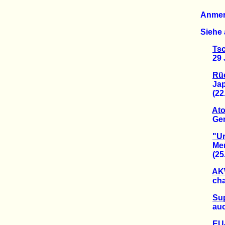
Anme
Siehe 
Ts
29 Ja
Rü
Japan
(22.0
Ato
Geric
"Ur
Mensc
(25.0
AKW
chaot
Su
auch 
EU