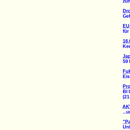
zum W
Dr
Gefah
EU
für A
16.
Kenzab
Jap
59 Pr
Fuk
Eisbar
Pr
BI Um
(21.0
AKW
...un
"P
Unhal