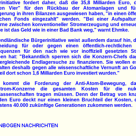
initiative fordert daher, daß die 35,8 Milliarden Euro, 
en Vier" für den Rückbau der Atomanlagen und fü
erung in ihren Bilanzen ausgewiesen haben, "in einen öffe
lichen Fonds eingezahlt" werden. "Bei einer Aufspaltu
rne zwischen konventioneller Stromerzeugung und erneue
e ist das Geld wie in einer Bad Bank weg," warnt Ehmke.
ndländische Bürgerinitiative weist außerdem darauf hin, 
heidung für oder gegen einen öffentlich-rechtlichen
quenzen für den nach wie vor inoffiziell gesetzten St
ben hat: "Bekanntlich sperren sich die Konzern-Chefs da
ergleichende Endlagersuche zu finanzieren. Sie wollen es
lten deshalb gegen alle wissenschaftliche Vernunft an G
weil dort schon 1,6 Milliarden Euro investiert wurden."
 kommt die Forderung der Anti-Atom-Bewegung, d
trom-Konzerne die gesamten Kosten für die nuk
rlassenschaften tragen müssen. Denn der Betrag von kn
rden Euro deckt nur einen kleinen Bruchteil der Kosten, 
stens 40.000 zukünftige Generationen zukommen werden.