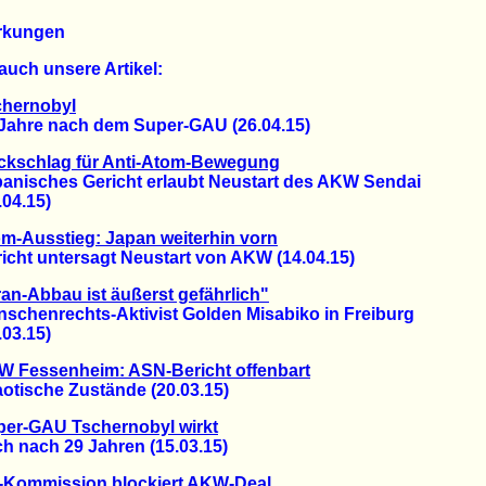
rkungen
auch unsere Artikel:
chernobyl
hre nach dem Super-GAU (26.04.15)
ckschlag für Anti-Atom-Bewegung
isches Gericht erlaubt Neustart des AKW Sendai
4.15)
m-Ausstieg: Japan weiterhin vorn
ht untersagt Neustart von AKW (14.04.15)
an-Abbau ist äußerst gefährlich"
henrechts-Aktivist Golden Misabiko in Freiburg
3.15)
 Fessenheim: ASN-Bericht offenbart
ische Zustände (20.03.15)
per-GAU Tschernobyl wirkt
nach 29 Jahren (15.03.15)
-Kommission blockiert AKW-Deal