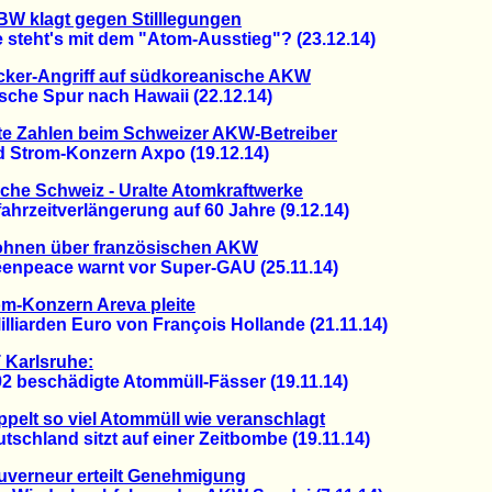
W klagt gegen Stilllegungen
teht's mit dem "Atom-Ausstieg"? (23.12.14)
ker-Angriff auf südkoreanische AKW
he Spur nach Hawaii (22.12.14)
e Zahlen beim Schweizer AKW-Betreiber
trom-Konzern Axpo (19.12.14)
che Schweiz - Uralte Atomkraftwerke
zeitverlängerung auf 60 Jahre (9.12.14)
ohnen über französischen AKW
peace warnt vor Super-GAU (25.11.14)
m-Konzern Areva pleite
iarden Euro von François Hollande (21.11.14)
 Karlsruhe:
beschädigte Atommüll-Fässer (19.11.14)
pelt so viel Atommüll wie veranschlagt
hland sitzt auf einer Zeitbombe (19.11.14)
verneur erteilt Genehmigung