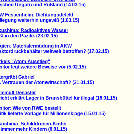
hen Ungarn und Rußland (14.03.15)
W Fessenheim: Dichtungsdefekt
egung weiterhin ungewiß (1.03.15)
kushima: Radioaktives Wasser
 in den Pazifik (23.02.15)
gien: Materialermüdung in AKW
rdruckbehälter weltweit betroffen? (17.02.15)
rkels "Atom-Ausstieg"
r legt weitere Beweise vor (5.02.15)
ergräbt Gabriel
ertrauen der Atomwirtschaft? (21.01.15)
mmüll-Desaster
t erklärt Lager in Brunsbüttel für illegal (16.01.15)
itor: Wie von RWE bestellt
k lieferte Vorlage für Millionenklage (15.01.15)
kushima: Schilddrüsen-Krebs
mmer mehr Kindern (6.01.15)