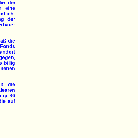
die die
r eine
ntlich-
ng der
rbarer
daß die
 Fonds
andort
gegen,
 billig
orleben
aß die
learen
app 36
die auf