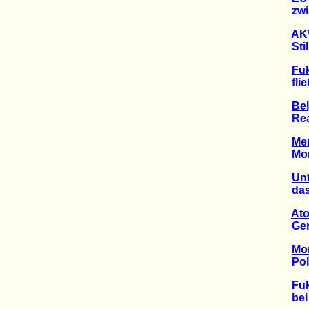
zwisc
AK
Stilll
Fu
fließt
Bel
Reakto
Me
Monito
Unt
das V
Ato
Gerich
Mon
Politi
Fu
bei i