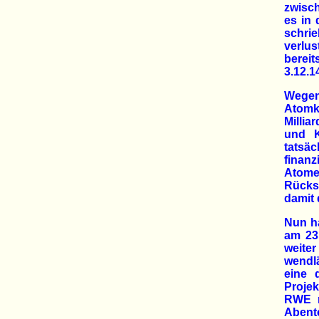
zwisc
es in
schri
verlu
bereit
3.12.14
Wegen
Atomk
Millia
und K
tatsä
finan
Atome
Rückst
damit 
Nun h
am 23.
weite
wendl
eine 
Projek
RWE n
Aben