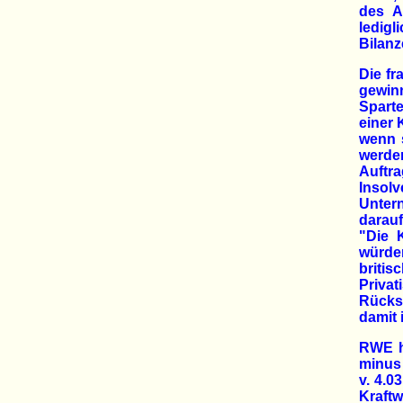
des A
ledig
Bilanz
Die fr
gewin
Sparte
einer 
wenn 
werde
Auftra
Insol
Unter
darau
"Die 
würden
briti
Priva
Rücks
damit 
RWE h
minus 
v. 4.0
Kraft