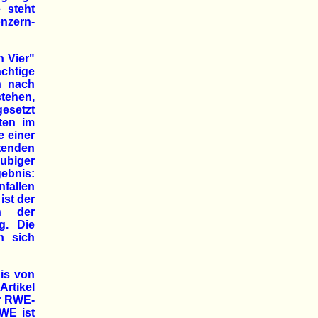
 steht
nzern-
n Vier"
chtige
ch nach
stehen,
esetzt
ten im
e einer
tenden
ubiger
ebnis:
fallen
ist der
ch der
g. Die
n sich
is von
Artikel
er RWE-
WE ist