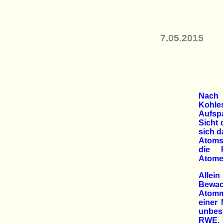
7.05.2015
Nach 
Kohl
Aufsp
Sicht 
sich d
Atomst
die F
Atome
Allei
Bewa
Atommü
einer 
unbes
RWE, 