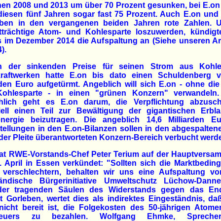
hen 2008 und 2013 um über 70 Prozent gesunken, bei E.on
 diesen fünf Jahren sogar fast 75 Prozent. Auch E.on un
eben in den vergangenen beiden Jahren rote Zahlen. 
stträchtige Atom- und Kohlesparte loszuwerden, kündigt
s im Dezember 2014 die Aufspaltung an (Siehe unseren Art
).
 der sinkenden Preise für seinen Strom aus Kohl
raftwerken hatte E.on bis dato einen Schuldenberg 
rden Euro aufgetürmt. Angeblich will sich E.on - ohne di
ohlesparte - in einen "grünen Konzern" verwandeln
chlich geht es E.on darum, die Verpflichtung abzuschü
ziell einen Teil zur Bewältigung der gigantischen Erbla
nergie beizutragen. Die angeblich 14,6 Milliarden E
ellungen in den E.on-Bilanzen sollen in den abgespalte
der Pleite überantworteten Konzern-Bereich verbucht werd
at RWE-Vorstands-Chef Peter Terium auf der Hauptversa
 April in Essen verkündet: "Sollten sich die Marktbedi
r verschlechtern, behalten wir uns eine Aufspaltung vor
ändische Bürgerinitiative Umweltschutz Lüchow-Danne
der tragenden Säulen des Widerstands gegen das End
t Gorleben, wertet dies als indirektes Eingeständnis, d
icht bereit ist, die Folgekosten des 50-jährigen Atomen
teuers zu bezahlen. Wolfgang Ehmke, Spreche