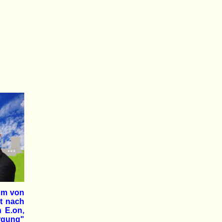
aum von
gt nach
 E.on,
rgung"