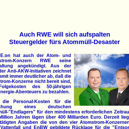
Auch RWE will sich aufspalten
Steuergelder fürs Atommüll-Desaster
E.on hat auch der Atom- und
estrom-Konzern RWE seine
altung angekündigt. Aus der
der Anti-AKW-Initiativen zeichnet
amit immer deutlicher ab, daß die
rom-Konzerne nicht bereit sind,
olgekosten des 50-jährigen
nergie-Abenteuers zu bezahlen.
n die Personal-Kosten für die
chung eines deutschen
ll-"Endlagers" für den mindestens erforderlichen Zeitr
Million Jahren lägen über 400 Milliarden Euro. Derzeit lie
tätigten Angaben die von den vier Atomstrom-Konzernen
Vattenfall und EnBW gebildete Rücklage für die "Entso