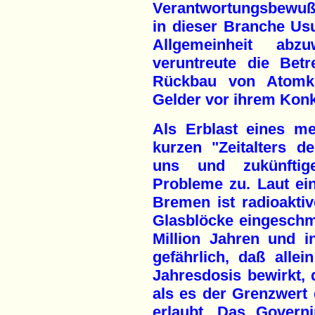
Verantwortungsbewußts
in dieser Branche Usu
Allgemeinheit abzu
veruntreute die Betr
Rückbau von Atomkr
Gelder vor ihrem Konk
Als Erblast eines men
kurzen "Zeitalters 
uns und zukünftige
Probleme zu. Laut ei
Bremen ist radioaktiv
Glasblöcke eingeschm
Million Jahren und 
gefährlich, daß alle
Jahresdosis bewirkt, d
als es der Grenzwert
erlaubt. Das Govern