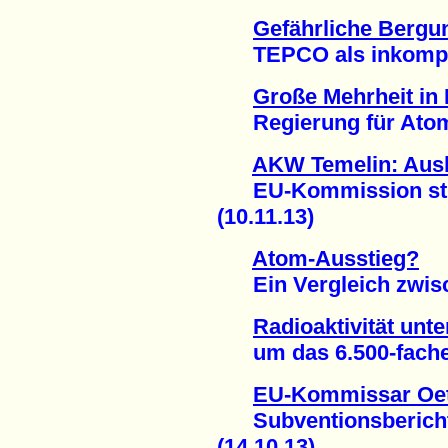
Gefährliche Bergu
TEPCO als inkompeten
Große Mehrheit in
Regierung für Atomen
AKW Temelin: Ausb
EU-Kommission strei
(10.11.13)
Atom-Ausstieg?
Ein Vergleich zwisch
Radioaktivität unt
um das 6.500-fache g
EU-Kommissar Oett
Subventionsbericht 
(14.10.13)