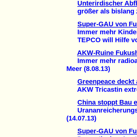
Unterirdischer Ab
größer als bislang z
Super-GAU von F
Immer mehr Kinder 
TEPCO will Hilfe von
AKW-Ruine Fukus
Immer mehr radioakt
Meer (8.08.13)
Greenpeace deckt 
AKW Tricastin extrem
China stoppt Bau e
Urananreicherungsa
(14.07.13)
Super-GAU von F