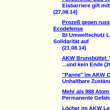
Eisbarriere gilt mittl
(27.08.14)
Prozeß gegen russ
Ecodefense
BI Umweltschutz Lü
Solidarität auf
(21.08.14)
AKW Brunsbüttel: 
...und kein Ende (20
"Panne" im AKW 
Unhaltbare Zustände
Mehr als 988 Atom-
Permanente Gefahr ei
Löcher im AKW Lei