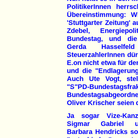
PolitikerInnen herrs
Übereinstimmung: W
'Stuttgarter Zeitung' a
Zdebel, Energiepol
Bundestag, und die
Gerda Hasselfe
SteuerzahlerInnen dür
E.on nicht etwa für d
und die "Endlagerun
Auch Ute Vogt, stel
"S"PD-Bundestagsfrak
Bundestagsabgeordn
Oliver Krischer seien 
Ja sogar Vize-Kanzl
Sigmar Gabriel un
Barbara Hendricks sol