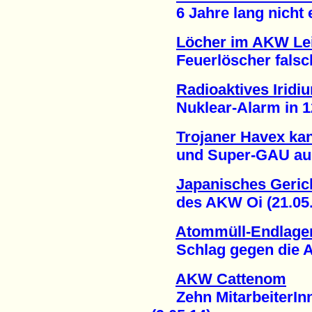
6 Jahre lang nicht en
Löcher im AKW Lei
Feuerlöscher falsch 
Radioaktives Iridi
Nuklear-Alarm in 12 
Trojaner Havex ka
und Super-GAU ausl
Japanisches Gerich
des AKW Oi (21.05.
Atommüll-Endlage
Schlag gegen die An
AKW Cattenom
Zehn MitarbeiterInne