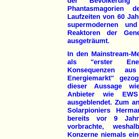
der Bevölkerung 
Phantasmagorien 
Laufzeiten von 60 Ja
supermodernen und 
Reaktoren der Gene
ausgeträumt.
In den Mainstream-Me
als "erster Energ
Konsequenzen au
Energiemarkt" gezo
dieser Aussage wi
Anbieter wie EWS
ausgeblendet. Zum an
Solarpioniers Herma
bereits vor 9 Jah
vorbrachte, weshal
Konzerne niemals eine