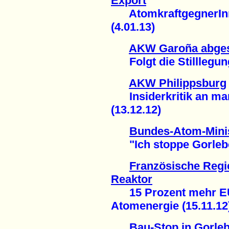
Export
AtomkraftgegnerInn
(4.01.13)
AKW Garoña abges
Folgt die Stilllegung
AKW Philippsburg
Insiderkritik an man
(13.12.12)
Bundes-Atom-Minis
"Ich stoppe Gorleben
Französische Regie
Reaktor
15 Prozent mehr EU-
Atomenergie (15.11.12
Bau-Stop in Gorle