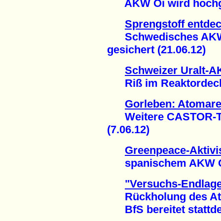
AKW Oi wird hochgef
Sprengstoff entdec
Schwedisches AKW R
gesichert (21.06.12)
Schweizer Uralt-
Riß im Reaktordecke
Gorleben: Atomarer
Weitere CASTOR-Tra
(7.06.12)
Greenpeace-Aktivis
spanischem AKW Gar
"Versuchs-Endlager
Rückholung des Atom
BfS bereitet stattdes