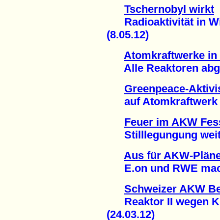
Tschernobyl wirkt
Radioaktivität in Wi
(8.05.12)
Atomkraftwerke in
Alle Reaktoren abges
Greenpeace-Aktivis
auf Atomkraftwerk (
Feuer im AKW Fes
Stilllegungung weite
Aus für AKW-Pläne
E.on und RWE mache
Schweizer AKW B
Reaktor II wegen Kü
(24.03.12)