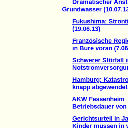
Dramatischer Anstieg
Grundwasser (10.07.1
Fukushima: Stron
(19.06.13)
Französische Regie
in Bure voran (7.06
Schwerer Störfall
Notstromversorgung 
Hamburg: Katastr
knapp abgewendet (
AKW Fessenheim
Betriebsdauer von 60
Gerichtsurteil in J
Kinder müssen in ver