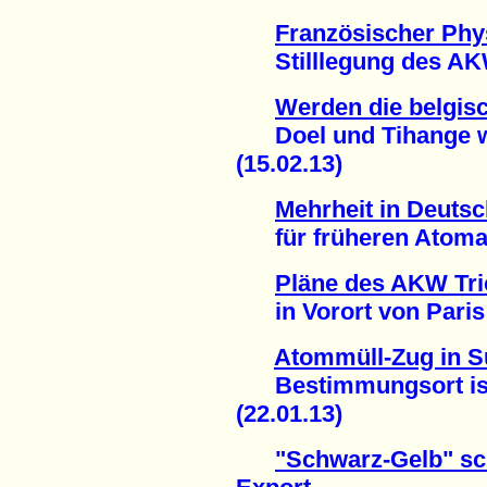
Französischer Phys
Stilllegung des AKW
Werden die belgis
Doel und Tihange w
(15.02.13)
Mehrheit in Deuts
für früheren Atomaus
Pläne des AKW Tric
in Vorort von Paris g
Atommüll-Zug in Sü
Bestimmungsort ist 
(22.01.13)
"Schwarz-Gelb" sc