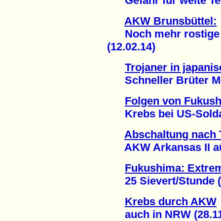
Gefahr für weite Teil
AKW Brunsbüttel:
Noch mehr rostige A
(12.02.14)
Trojaner in japan
Schneller Brüter Mon
Folgen von Fukus
Krebs bei US-Soldat
Abschaltung nach 
AKW Arkansas II auße
Fukushima: Extrem
25 Sievert/Stunde (1
Krebs durch AKW
auch in NRW (28.11