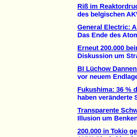
Riß im Reaktordru
des belgischen AKW 
General Electric: 
Das Ende des Atomene
Erneut 200.000 be
Diskussion um Strate
BI Lüchow Dannen
vor neuem Endlagers
Fukushima: 36 % d
haben veränderte Sc
Transparente Schw
Illusion um Benken g
200.000 in Tokio 