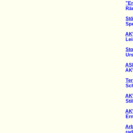
"En
Räumu
Stö
Speku
AKW
Leist
St
Ursac
ASN
AKW-P
Ter
Schut
AK
Stilll
AK
Erneu
Arb
radioa