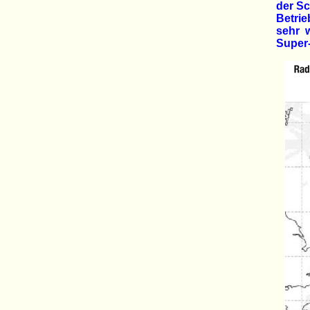
der S
Betrie
sehr 
Super