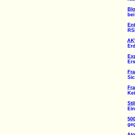
Bl
bei N
En
RSDN 
AK
Erdbe
Exp
Ersch
Fra
Sicher
Fra
Keine
St
Eine 
500
gegen
At