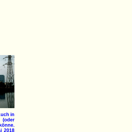
Auch in
n (oder
 könne.
i 2018