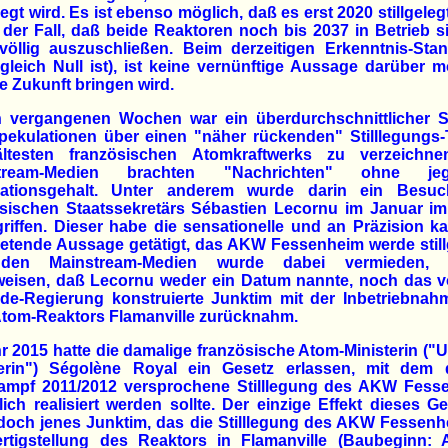
elegt wird. Es ist ebenso möglich, daß es erst 2020 stillgelegt
 der Fall, daß beide Reaktoren noch bis 2037 in Betrieb si
völlig auszuschließen. Beim derzeitigen Erkenntnis-Sta
 gleich Null ist), ist keine vernünftige Aussage darüber m
e Zukunft bringen wird.
n vergangenen Wochen war ein überdurchschnittlicher S
pekulationen über einen "näher rückenden" Stilllegungs-
ltesten französischen Atomkraftwerks zu verzeichne
stream-Medien brachten "Nachrichten" ohne jegl
mationsgehalt. Unter anderem wurde darin ein Besu
ösischen Staatssekretärs Sébastien Lecornu im Januar im
riffen. Dieser habe die sensationelle und an Präzision 
etende Aussage getätigt, das AKW Fessenheim werde still
den Mainstream-Medien wurde dabei vermieden, d
weisen, daß Lecornu weder ein Datum nannte, noch das v
nde-Regierung konstruierte Junktim mit der Inbetriebnah
tom-Reaktors Flamanville zurücknahm.
r 2015 hatte die damalige französische Atom-Ministerin ("
terin") Ségolène Royal ein Gesetz erlassen, mit dem 
ampf 2011/2012 versprochene Stilllegung des AKW Fess
ich realisiert werden sollte. Der einzige Effekt dieses G
doch jenes Junktim, das die Stilllegung des AKW Fessen
ertigstellung des Reaktors in Flamanville (Baubeginn: 