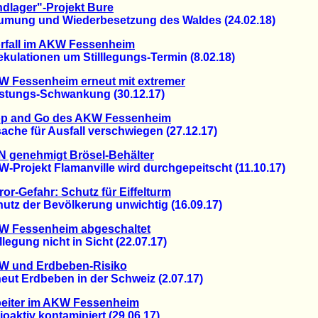
dlager"-Projekt Bure
ng und Wiederbesetzung des Waldes (24.02.18)
rfall im AKW Fessenheim
lationen um Stilllegungs-Termin (8.02.18)
 Fessenheim erneut mit extremer
ungs-Schwankung (30.12.17)
op and Go des AKW Fessenheim
he für Ausfall verschwiegen (27.12.17)
 genehmigt Brösel-Behälter
rojekt Flamanville wird durchgepeitscht (11.10.17)
ror-Gefahr: Schutz für Eiffelturm
z der Bevölkerung unwichtig (16.09.17)
W Fessenheim abgeschaltet
egung nicht in Sicht (22.07.17)
W und Erdbeben-Risiko
t Erdbeben in der Schweiz (2.07.17)
eiter im AKW Fessenheim
ktiv kontaminiert (29.06.17)