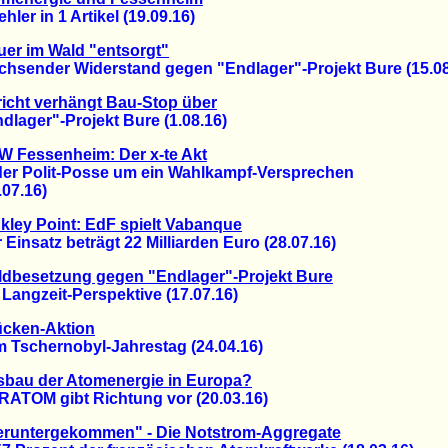
er in 1 Artikel (19.09.16)
er im Wald "entsorgt"
ender Widerstand gegen "Endlager"-Projekt Bure (15.08
icht verhängt Bau-Stop über
ager"-Projekt Bure (1.08.16)
 Fessenheim: Der x-te Akt
r Polit-Posse um ein Wahlkampf-Versprechen
7.16)
kley Point: EdF spielt Vabanque
nsatz beträgt 22 Milliarden Euro (28.07.16)
dbesetzung gegen "Endlager"-Projekt Bure
angzeit-Perspektive (17.07.16)
ücken-Aktion
schernobyl-Jahrestag (24.04.16)
bau der Atomenergie in Europa?
OM gibt Richtung vor (20.03.16)
eruntergekommen" - Die Notstrom-Aggregate