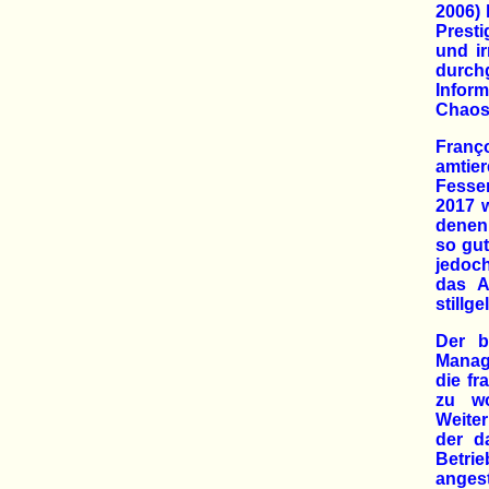
2006) 
Presti
und ir
durch
Inform
Chaos
Franç
amtie
Fessen
2017 w
denen 
so gut
jedoch
das A
stillge
Der b
Manage
die fr
zu w
Weite
der d
Betri
angest