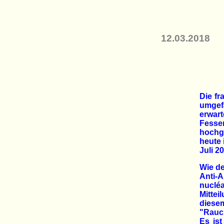
12.03.2018
Die fr
umgef
erwar
Fes
hochg
heute 
Juli 2
Wie d
Anti-A
nuclé
Mittei
diesem
"Rauch
Es is