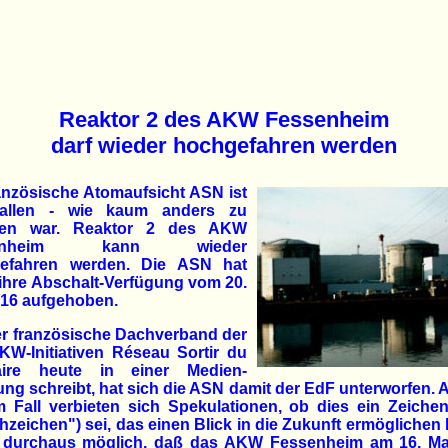
Reaktor 2 des AKW Fessenheim
darf wieder hochgefahren werden
anzösische Atomaufsicht ASN ist
allen - wie kaum anders zu
ten war. Reaktor 2 des AKW
senheim kann wieder
efahren werden. Die ASN hat
ihre Abschalt-Verfügung vom 20.
016 aufgehoben.
er französische Dachverband der
KW-Initiativen Réseau Sortir du
aire heute in einer Medien-
lung schreibt, hat sich die ASN damit der EdF unterworfen. 
 Fall verbieten sich Spekulationen, ob dies ein Zeiche
zeichen") sei, das einen Blick in die Zukunft ermöglichen
t durchaus möglich, daß das AKW Fessenheim am 16. Ma