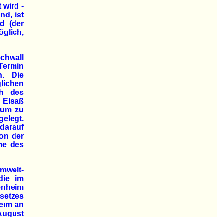
 wird -
nd, ist
nd (der
öglich,
chwall
Termin
n. Die
ichen
ch des
 Elsaß
kaum zu
gelegt.
arauf
on der
me des
Umwelt-
die im
enheim
esetzes
heim an
August