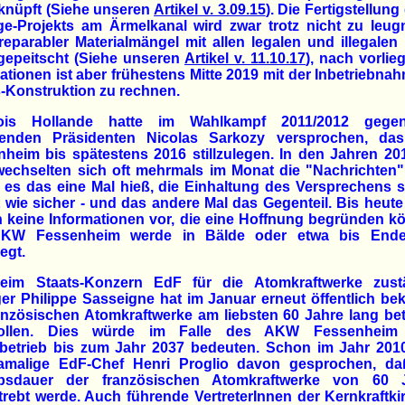
knüpft (Siehe unseren
Artikel v. 3.09.15
). Die Fertigstellung
ge-Projekts am Ärmelkanal wird zwar trotz nicht zu leu
reparabler Materialmängel mit allen legalen und illegalen 
gepeitscht (Siehe unseren
Artikel v. 11.10.17
), nach vorli
ationen ist aber frühestens Mitte 2019 mit der Inbetriebna
-Konstruktion zu rechnen.
ois Hollande hatte im Wahlkampf 2011/2012 geg
renden Präsidenten Nicolas Sarkozy versprochen, d
heim bis spätestens 2016 stillzulegen. In den Jahren 2
echselten sich oft mehrmals im Monat die "Nachrichten"
es das eine Mal hieß, die Einhaltung des Versprechens 
 wie sicher - und das andere Mal das Gegenteil. Bis heute
 keine Informationen vor, die eine Hoffnung begründen k
KW Fessenheim werde in Bälde oder etwa bis End
legt.
eim Staats-Konzern EdF für die Atomkraftwerke zust
r Philippe Sasseigne hat im Januar erneut öffentlich be
anzösischen Atomkraftwerke am liebsten 60 Jahre lang be
ollen. Dies würde im Falle des AKW Fessenheim 
rbetrieb bis zum Jahr 2037 bedeuten. Schon im Jahr 2010
amalige EdF-Chef Henri Proglio davon gesprochen, da
ebsdauer der französischen Atomkraftwerke von 60 
rebt werde. Auch führende VertreterInnen der Kernkraftki