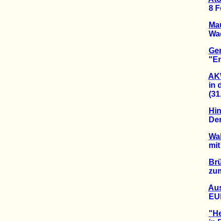
8 Fehl
Mau
Wachs
Ger
"Endl
AKW
in de
(31.0
Hin
Der Ei
Wal
mit L
Br
zum T
Aus
EURAT
"H