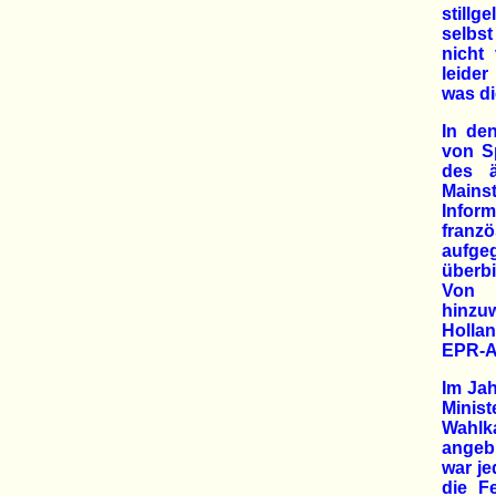
stillg
selbst
nicht 
leider
was di
In de
von S
des ä
Main
Infor
franz
aufgeg
überbi
Von 
hinzu
Holla
EPR-A
Im Jah
Minis
Wahlk
angebl
war je
die F