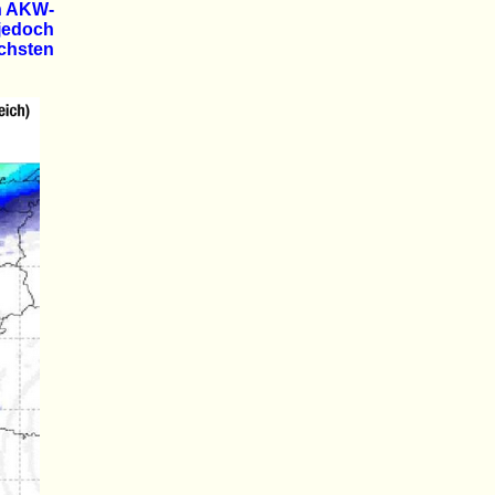
n AKW-
 jedoch
chsten