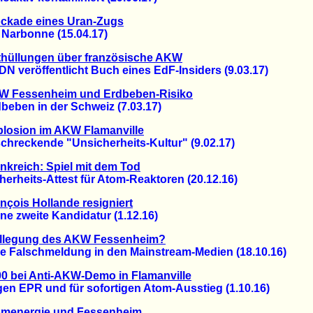
ockade eines Uran-Zugs
arbonne (15.04.17)
thüllungen über französische AKW
veröffentlicht Buch eines EdF-Insiders (9.03.17)
W Fessenheim und Erdbeben-Risiko
ben in der Schweiz (7.03.17)
losion im AKW Flamanville
reckende "Unsicherheits-Kultur" (9.02.17)
nkreich: Spiel mit dem Tod
heits-Attest für Atom-Reaktoren (20.12.16)
nçois Hollande resigniert
 zweite Kandidatur (1.12.16)
illlegung des AKW Fessenheim?
Falschmeldung in den Mainstream-Medien (18.10.16)
0 bei Anti-AKW-Demo in Flamanville
 EPR und für sofortigen Atom-Ausstieg (1.10.16)
omenergie und Fessenheim