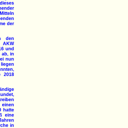
 dieses
gnender
Mitteln
egenden
hme der
en den
as AKW
016 und
 ab, in
sei nun
 liegen
önnten,
e 2018
ändige
kundet,
treiben
einen
 hatte
ß eine
Jahren
rche in