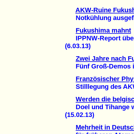
AKW-Ruine Fukus
Notkühlung ausgefal
Fukushima mahnt
IPPNW-Report über 
(6.03.13)
Zwei Jahre nach 
Fünf Groß-Demos in 
Französischer Phys
Stilllegung des AKW
Werden die belgis
Doel und Tihange w
(15.02.13)
Mehrheit in Deuts