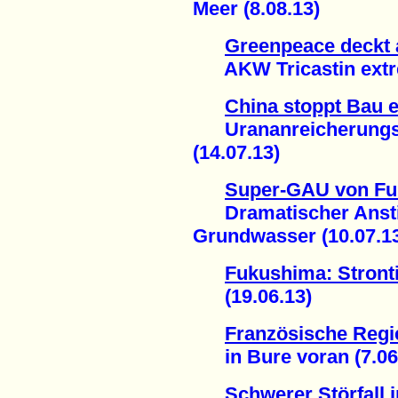
Meer (8.08.13)
Greenpeace deckt 
AKW Tricastin extrem
China stoppt Bau e
Urananreicherungsa
(14.07.13)
Super-GAU von F
Dramatischer Anstieg
Grundwasser (10.07.1
Fukushima: Stron
(19.06.13)
Französische Regie
in Bure voran (7.06
Schwerer Störfall