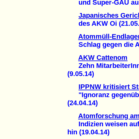
und Super-GAU ausl
Japanisches Gerich
des AKW Oi (21.05.
Atommüll-Endlage
Schlag gegen die An
AKW Cattenom
Zehn MitarbeiterInne
(9.05.14)
IPPNW kritisiert 
"Ignoranz gegenüber
(24.04.14)
Atomforschung am
Indizien weisen auf
hin (19.04.14)