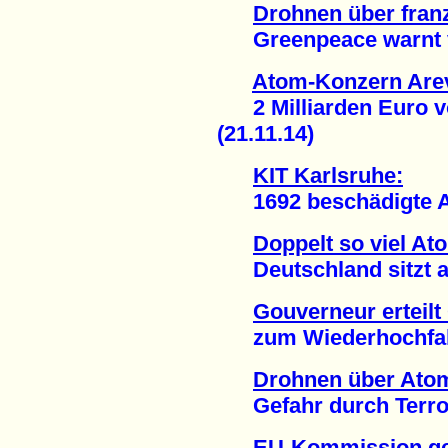
Drohnen über fra
Greenpeace warnt vo
Atom-Konzern Arev
2 Milliarden Euro vo
(21.11.14)
KIT Karlsruhe:
1692 beschädigte At
Doppelt so viel At
Deutschland sitzt auf
Gouverneur erteil
zum Wiederhochfahre
Drohnen über Ato
Gefahr durch Terror
EU-Kommission ge