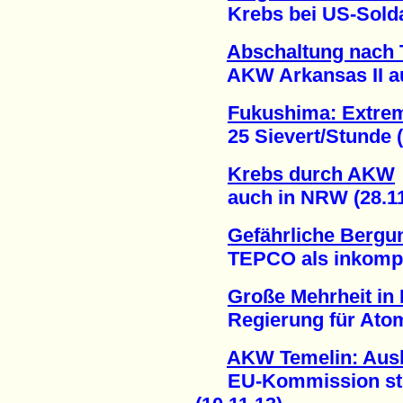
Krebs bei US-Soldat
Abschaltung nach 
AKW Arkansas II auße
Fukushima: Extrem
25 Sievert/Stunde (1
Krebs durch AKW
auch in NRW (28.11
Gefährliche Bergu
TEPCO als inkompeten
Große Mehrheit in
Regierung für Atomen
AKW Temelin: Ausb
EU-Kommission strei