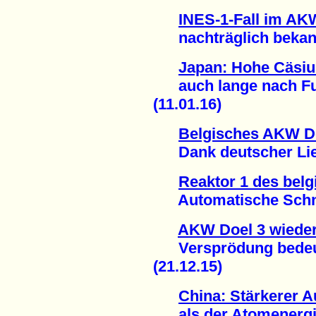
INES-1-Fall im AK
nachträglich bekann
Japan: Hohe Cäsiu
auch lange nach Fu
(11.01.16)
Belgisches AKW Do
Dank deutscher Lief
Reaktor 1 des bel
Automatische Schnel
AKW Doel 3 wiede
Versprödung bedeute
(21.12.15)
China: Stärkerer 
als der Atomenergie