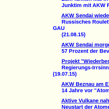
Junktim mit AKW Fes
AKW Sendai wiede
Russisches Roulette
GAU
(21.08.15)
AKW Sendai morge
57 Prozent der Bevö
Projekt "Wiederbe
Regierungs-Irrsinn
(19.07.15)
AKW Beznau am E
14 Jahre vor "Atom-A
Aktive Vulkane na
Neustart der Atomene