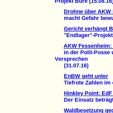
Projekt Bure (15.08.16
Drohne über AKW 
macht Gefahr bewußt
Gericht verhängt 
"Endlager"-Projekt B
AKW Fessenheim: D
in der Polit-Posse 
Versprechen
(31.07.16)
EnBW geht unter
Tiefrote Zahlen im er
Hinkley Point: EdF
Der Einsatz beträgt 2
Waldbesetzung geg