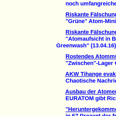
noch umfangreicher 
Riskante Fälschun
"Grüne" Atom-Ministe
Riskante Fälschun
"Atomaufsicht in Ba
Greenwash" (13.04.16)
Rostendes Atommü
"Zwischen"-Lager Gor
AKW Tihange evak
Chaotische Nachrich
Ausbau der Atomen
EURATOM gibt Richtu
"Heruntergekomme
in 57 Prozent der f