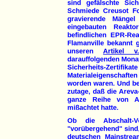
sind gefälschte Siche
Schmiede Creusot Fo
gravierende Mänge
eingebauten Reakto
befindlichen EPR-Re
Flamanville bekannt 
unseren
Artikel v
darauffolgenden Mona
Sicherheits-Z
Materialeigenschafte
worden waren. Und be
zutage, daß die Arev
ganze Reihe von Au
mißachtet hatte.
Ob die Abschalt-
"vorübergehend" sind, 
deutschen Mainstream