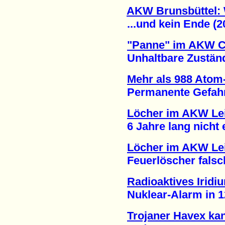
AKW Brunsbüttel: 
...und kein Ende (20
"Panne" im AKW 
Unhaltbare Zustände
Mehr als 988 Atom-
Permanente Gefahr ei
Löcher im AKW Lei
6 Jahre lang nicht en
Löcher im AKW Lei
Feuerlöscher falsch 
Radioaktives Iridi
Nuklear-Alarm in 12 
Trojaner Havex ka