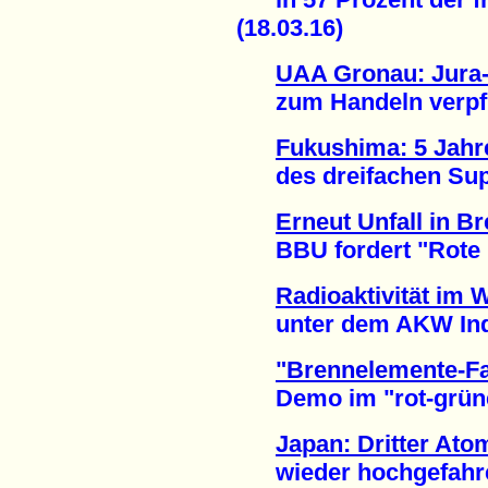
(18.03.16)
UAA Gronau: Jura-
zum Handeln verpflic
Fukushima: 5 Jahre
des dreifachen Supe
Erneut Unfall in B
BBU fordert "Rote Ka
Radioaktivität im 
unter dem AKW India
"Brennelemente-Fa
Demo im "rot-grünen
Japan: Dritter Ato
wieder hochgefahren