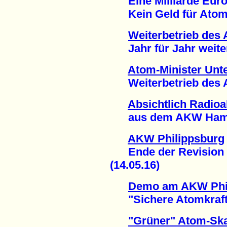
Eine Milliarde Euro 
Kein Geld für Atomm
Weiterbetrieb des
Jahr für Jahr weitere
Atom-Minister Unte
Weiterbetrieb des AK
Absichtlich Radioak
aus dem AKW Hamm-
AKW Philippsburg
Ende der Revision 
(14.05.16)
Demo am AKW Phi
"Sichere Atomkraftwer
"Grüner" Atom-Ska