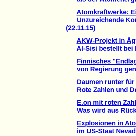
Atomkraftwerke: E
Unzureichende Kons
(22.11.15)
AKW-Projekt in Äg
Al-Sisi bestellt bei 
Finnisches "Endla
von Regierung geneh
Daumen runter fü
Rote Zahlen und Desa
E.on mit roten Zah
Was wird aus Rückst
Explosionen in At
im US-Staat Nevada 