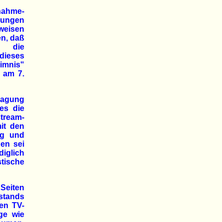
snahme-
tlungen
weisen
n, daß
h die
 dieses
eimnis"
s am 7.
hlagung
es die
tream-
it den
ng und
den sei
diglich
stische
 Seiten
stands
hen TV-
ge wie