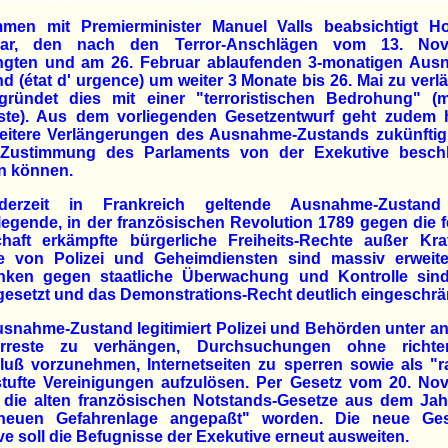
men mit Premierminister Manuel Valls beabsichtigt Ho
bar, den nach den Terror-Anschlägen vom 13. No
ngten und am 26. Februar ablaufenden 3-monatigen Aus
d (état d' urgence) um weiter 3 Monate bis 26. Mai zu verl
gründet dies mit einer "terroristischen Bedrohung" (
riste). Aus dem vorliegenden Gesetzentwurf geht zudem h
eitere Verlängerungen des Ausnahme-Zustands zukünftig
Zustimmung des Parlaments von der Exekutive besch
n können.
erzeit in Frankreich geltende Ausnahme-Zustand
egende, in der französischen Revolution 1789 gegen die 
chaft erkämpfte bürgerliche Freiheits-Rechte außer Kraf
e von Polizei und Geheimdiensten sind massiv erweiter
nken gegen staatliche Überwachung und Kontrolle sind
esetzt und das Demonstrations-Recht deutlich eingeschrä
snahme-Zustand legitimiert Polizei und Behörden unter 
rreste zu verhängen, Durchsuchungen ohne richter
uß vorzunehmen, Internetseiten zu sperren sowie als "r
stufte Vereinigungen aufzulösen. Per Gesetz vom 20. No
 die alten französischen Notstands-Gesetze aus dem Jah
neuen Gefahrenlage angepaßt" worden. Die neue Ges
tive soll die Befugnisse der Exekutive erneut ausweiten.