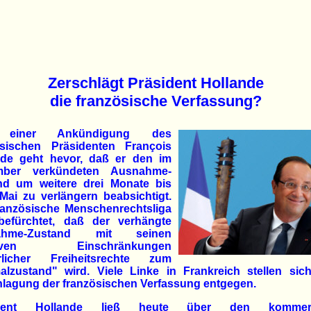
Zerschlägt Präsident Hollande
die französische Verfassung?
einer Ankündigung des
ösischen Präsidenten François
nde geht hevor, daß er den im
mber verkündeten Ausnahme-
nd um weitere drei Monate bis
Mai zu verlängern beabsichtigt.
ranzösische Menschenrechtsliga
efürchtet, daß der verhängte
ahme-Zustand mit seinen
siven Einschränkungen
rlicher Freiheitsrechte zum
alzustand" wird. Viele Linke in Frankreich stellen sich
hlagung der französischen Verfassung entgegen.
ident Hollande ließ heute über den kommerzi