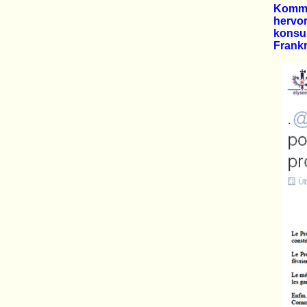
Kommu
hervo
konsu
Frankr