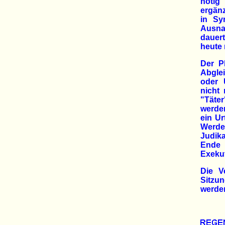
nötig"
ergänz
in Sy
Ausna
dauert
heute 
Der P
Abgle
oder 
nicht 
"Täte
werden
ein Ur
Werden
Judik
Ende 
Exekut
Die V
Sitzu
werde