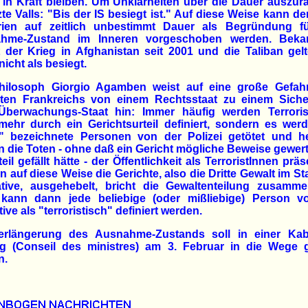
 in Kraft bleiben. Um Unklarheiten über die Dauer auszu
te Valls: "Bis der IS besiegt ist." Auf diese Weise kann de
rien auf zeitlich unbestimmt Dauer als Begründung f
hme-Zustand im Inneren vorgeschoben werden. Bekan
 der Krieg in Afghanistan seit 2001 und die Taliban gel
nicht als besiegt.
hilosoph Giorgio Agamben weist auf eine große Gefah
iten Frankreichs von einem Rechtsstaat zu einem Sicher
Überwachungs-Staat hin: Immer häufig werden Terroris
mehr durch ein Gerichtsurteil definiert, sondern es wer
r" bezeichnete Personen von der Polizei getötet und h
 die Toten - ohne daß ein Gericht mögliche Beweise gewer
teil gefällt hätte - der Öffentlichkeit als TerroristInnen präse
 auf diese Weise die Gerichte, also die Dritte Gewalt im Sta
ative, ausgehebelt, bricht die Gewaltenteilung zusamm
kann dann jede beliebige (oder mißliebige) Person v
ive als "terroristisch" definiert werden.
erlängerung des Ausnahme-Zustands soll in einer Kabi
ng (Conseil des ministres) am 3. Februar in die Wege ge
n.