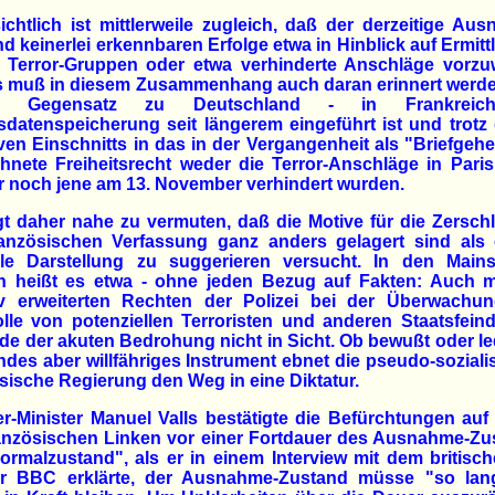
ichtlich ist mittlerweile zugleich, daß der derzeitige Au
d keinerlei erkennbaren Erfolge etwa in Hinblick auf Ermit
 Terror-Gruppen oder etwa verhinderte Anschläge vorzu
Es muß in diesem Zusammenhang auch daran erinnert werde
 Gegensatz zu Deutschland - in Frankreic
sdatenspeicherung seit längerem eingeführt ist und trotz
en Einschnitts in das in der Vergangenheit als "Briefgeh
hnete Freiheitsrecht weder die Terror-Anschläge in Pari
 noch jene am 13. November verhindert wurden.
gt daher nahe zu vermuten, daß die Motive für die Zersc
ranzösischen Verfassung ganz anders gelagert sind als 
ielle Darstellung zu suggerieren versucht. In den Mains
n heißt es etwa - ohne jeden Bezug auf Fakten: Auch m
v erweiterten Rechten der Polizei bei der Überwachu
lle von potenziellen Terroristen und anderen Staatsfein
de der akuten Bedrohung nicht in Sicht. Ob bewußt oder le
indes aber willfähriges Instrument ebnet die pseudo-soziali
sische Regierung den Weg in eine Diktatur.
r-Minister Manuel Valls bestätigte die Befürchtungen auf
ranzösischen Linken vor einer Fortdauer des Ausnahme-Zu
ormalzustand", als er in einem Interview mit dem britisc
r BBC erklärte, der Ausnahme-Zustand müsse "so lan