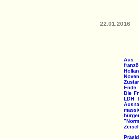
22.01.2016
Aus 
franz
Holla
Nove
Zusta
Ende 
Die F
LDH b
Ausn
mas
bürge
"Norm
Zersc
Präs