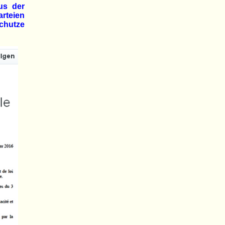
us der
rteien
chutze