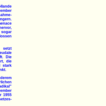
llande
vember
nahme-
ängern.
menace
ervor,
 sogar
lossen
 setzt
feudale
t. Die
t, die
 stark
nkt.
anderem
lichen
adikal"
vember
r 1955
etzes-