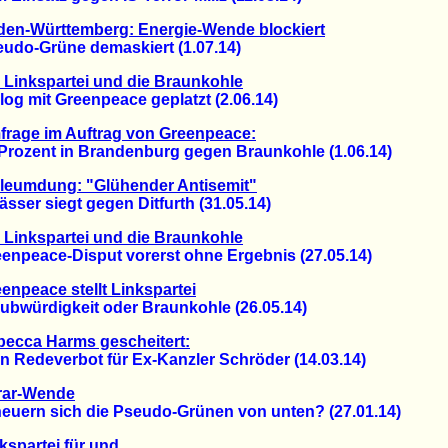
en-Württemberg: Energie-Wende blockiert
o-Grüne demaskiert (1.07.14)
 Linkspartei und die Braunkohle
g mit Greenpeace geplatzt (2.06.14)
rage im Auftrag von Greenpeace:
ozent in Brandenburg gegen Braunkohle (1.06.14)
leumdung: "Glühender Antisemit"
er siegt gegen Ditfurth (31.05.14)
 Linkspartei und die Braunkohle
peace-Disput vorerst ohne Ergebnis (27.05.14)
enpeace stellt Linkspartei
würdigkeit oder Braunkohle (26.05.14)
ecca Harms gescheitert:
Redeverbot für Ex-Kanzler Schröder (14.03.14)
rar-Wende
ern sich die Pseudo-Grünen von unten? (27.01.14)
kspartei für und