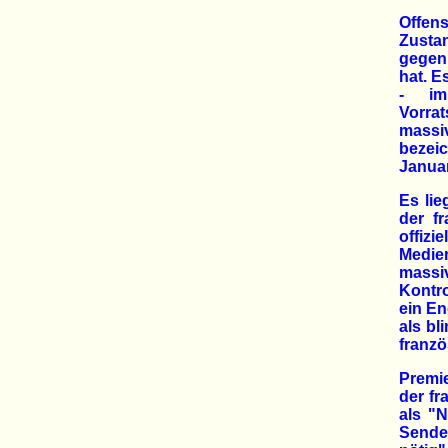
Offens
Zustan
gegen
hat. 
- im
Vorrat
massiv
bezeic
Januar
Es lie
der f
offiz
Medie
massi
Kontro
ein En
als bl
franzö
Premie
der f
als "N
Sende