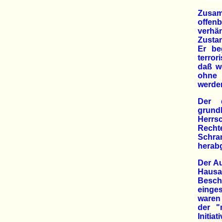
Zusam
offen
verhä
Zustan
Er be
terro
daß w
ohne 
werde
Der d
grundl
Herrs
Recht
Schra
herabg
Der Au
Hausa
Beschl
einge
waren
der "
Initia