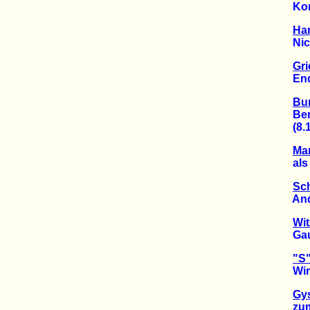
Kompr
Ha
Nicht
Gri
Ende 
Bun
Berte
(8.12
Mar
als "f
Sch
Andre
Wit
Gauck
"S"
Wird 
Gys
zum Ei