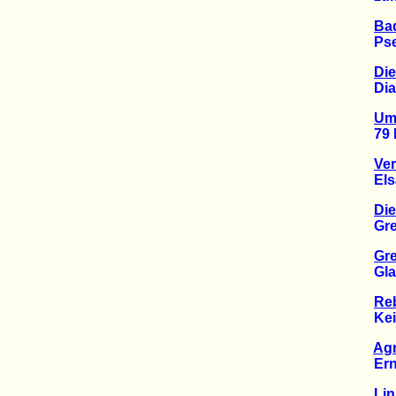
Bad
Pseud
Die
Dialo
Umf
79 Pr
Ver
Elsäss
Die
Green
Gre
Glaub
Reb
Kein 
Ag
Erneu
Lin