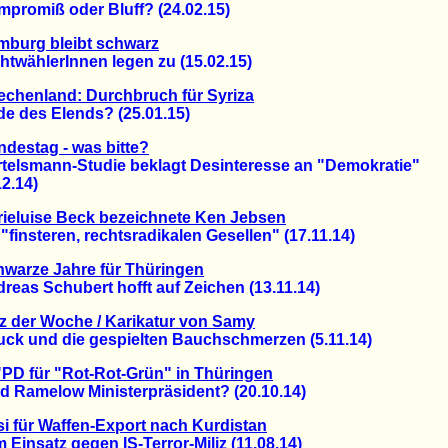
omiß oder Bluff? (24.02.15)
mburg bleibt schwarz
wählerInnen legen zu (15.02.15)
echenland: Durchbruch für Syriza
des Elends? (25.01.15)
destag - was bitte?
lsmann-Studie beklagt Desinteresse an "Demokratie"
.14)
ieluise Beck bezeichnete Ken Jebsen
insteren, rechtsradikalen Gesellen" (17.11.14)
warze Jahre für Thüringen
as Schubert hofft auf Zeichen (13.11.14)
z der Woche / Karikatur von Samy
 und die gespielten Bauchschmerzen (5.11.14)
PD für "Rot-Rot-Grün" in Thüringen
Ramelow Ministerpräsident? (20.10.14)
i für Waffen-Export nach Kurdistan
nsatz gegen IS-Terror-Miliz (11.08.14)