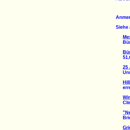
Anme
Siehe 
Me
Bürge
Bü
51,6 
25 
Unrec
Hil
errei
Wir
Clint
"Ne
Brief 
Gr