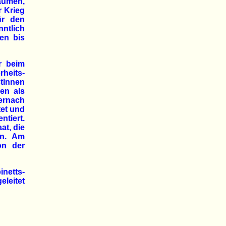
räumen,
r Krieg
ür den
ntlich
ten bis
r beim
heits-
tInnen
den als
ernach
tet und
ntiert.
at, die
en. Am
on der
netts-
leitet