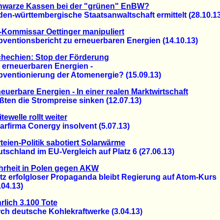
hwarze Kassen bei der "grünen" EnBW?
württembergische Staatsanwaltschaft ermittelt (28.10.13
Kommissar Oettinger manipuliert
ntionsbericht zu erneuerbaren Energien (14.10.13)
hechien: Stop der Förderung
rneuerbaren Energien -
ntionierung der Atomenergie? (15.09.13)
euerbare Energien - In einer realen Marktwirtschaft
n die Strompreise sinken (12.07.13)
itewelle rollt weiter
firma Conergy insolvent (5.07.13)
teien-Politik sabotiert Solarwärme
hland im EU-Vergleich auf Platz 6 (27.06.13)
hrheit in Polen gegen AKW
 erfolgloser Propaganda bleibt Regierung auf Atom-Kurs
4.13)
rlich 3.100 Tote
 deutsche Kohlekraftwerke (3.04.13)