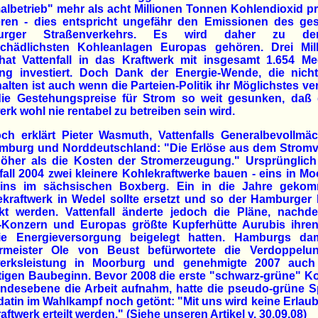
lbetrieb" mehr als acht Millionen Tonnen Kohlendioxid p
ieren - dies entspricht ungefähr den Emissionen des ge
urger Straßenverkehrs. Es wird daher zu d
schädlichsten Kohleanlagen Europas gehören. Drei Mill
hat Vattenfall in das Kraftwerk mit insgesamt 1.654 Me
ung investiert. Doch Dank der Energie-Wende, die nich
alten ist auch wenn die Parteien-Politik ihr Möglichstes ve
die Gestehungspreise für Strom so weit gesunken, daß 
erk wohl nie rentabel zu betreiben sein wird.
h erklärt Pieter Wasmuth, Vattenfalls Generalbevollmäc
amburg und Norddeutschland: "Die Erlöse aus dem Stromv
höher als die Kosten der Stromerzeugung." Ursprünglich 
fall 2004 zwei kleinere Kohlekraftwerke bauen - eins in M
ins im sächsischen Boxberg. Ein in die Jahre geko
kraftwerk in Wedel sollte ersetzt und so der Hamburger 
kt werden. Vattenfall änderte jedoch die Pläne, nachd
-Konzern und Europas größte Kupferhütte Aurubis ihren 
e Energieversorgung beigelegt hatten. Hamburgs dam
rmeister Ole von Beust befürwortete die Verdoppelu
werksleistung in Moorburg und genehmigte 2007 auch
tigen Baubeginn. Bevor 2008 die erste "schwarz-grüne" Ko
ndesebene die Arbeit aufnahm, hatte die pseudo-grüne S
atin im Wahlkampf noch getönt: "Mit uns wird keine Erlaub
aftwerk erteilt werden." (Siehe unseren Artikel v. 30.09.08)