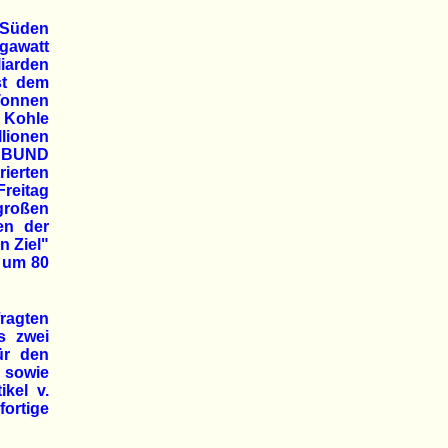
 Süden
egawatt
iarden
st dem
Tonnen
n Kohle
llionen
n BUND
rierten
reitag
großen
en der
n Ziel"
0 um 80
fragten
s zwei
ür den
n sowie
kel v.
fortige