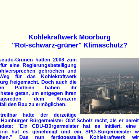
Kohlekraftwerk Moorburg
"Rot-schwarz-grüner" Klimaschutz?
seudo-Grünen hatten 2008 zum
für eine Regierungsbeteiligung
ahlversprechen gebrochen und
Weg für das Kohlekraftwerk
urg freigemacht. Doch auch die
ren Parteien haben ihr
chstes getan, um entgegen ihren
tagsreden dem Konzern
fall den Bau zu ermöglichen.
treitbar hatte der derzeitige
 Hamburger Bürgermeister Olaf Scholz recht, als er berei
ndete: "Ein CDU-Bürgermeister hat es initiiert, eine
orin hat es genehmigt und ein SPD-Bürgermeister w
ihen." Das nun fertiggestellte Kohlekraftwerk w