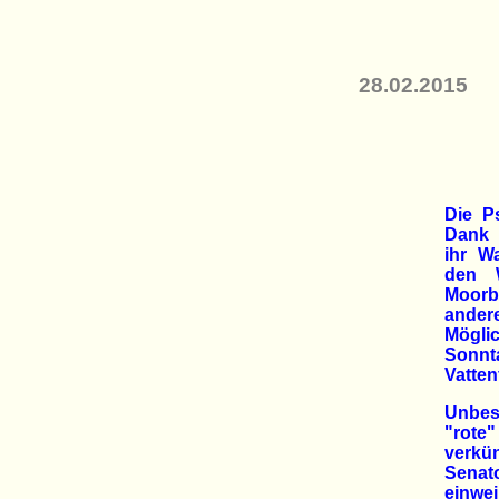
28.02.2015
Die P
Dank 
ihr W
den 
Moorb
ande
Mögli
Sonn
Vatten
Unbes
"rote"
verkü
Senat
einwe