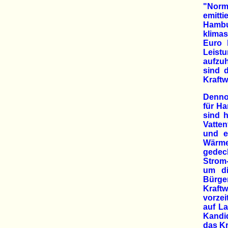
"Norma
emitt
Hamb
klima
Euro 
Leist
aufzuh
sind 
Kraftw
Dennoc
für H
sind 
Vatten
und e
Wärme
gedec
Strom
um di
Bürge
Kraft
vorzei
auf La
Kandid
das Kr