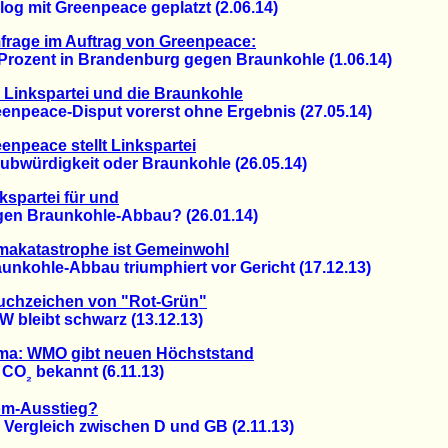
g mit Greenpeace geplatzt (2.06.14)
rage im Auftrag von Greenpeace:
ozent in Brandenburg gegen Braunkohle (1.06.14)
 Linkspartei und die Braunkohle
peace-Disput vorerst ohne Ergebnis (27.05.14)
enpeace stellt Linkspartei
würdigkeit oder Braunkohle (26.05.14)
kspartei für und
 Braunkohle-Abbau? (26.01.14)
makatastrophe ist Gemeinwohl
kohle-Abbau triumphiert vor Gericht (17.12.13)
uchzeichen von "Rot-Grün"
leibt schwarz (13.12.13)
ima: WMO gibt neuen Höchststand
 CO
bekannt (6.11.13)
₂
om-Ausstieg?
ergleich zwischen D und GB (2.11.13)