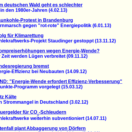
 deutschen Wald geht es schlechter
 den 1980er-Jahren (4.02.13)
unkohle-Protest in Brandenburg
arsch gegen "rot-rote" Energiepolitik (6.01.13)
olg für Klimarettung
kraftwerks-Projekt Staudinger gestoppt (13.11.12)
rompreiserhöhungen wegen Energie-Wende?
it werden Lügen verbreitet (09.11.12)
ndesregierung bremst
e-Effizienz bei Neubauten (14.09.12)
D: "Energie-Wende erfordert Effizienz-Verbesserung"
kte-Programm vorgelegt (15.03.12)
tz Kälte
Strommangel in Deutschland (3.02.12)
uergelder für CO
-Schleudern
₂
raftwerke weiterhin subventioniert (14.07.11)
tenfall plant Abbaggerung von Dörfern