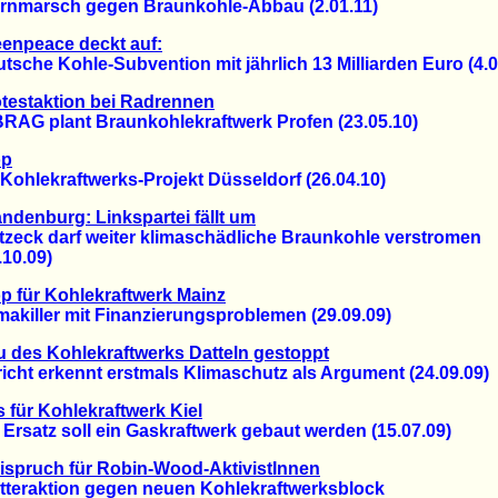
marsch gegen Braunkohle-Abbau (2.01.11)
enpeace deckt auf:
he Kohle-Subvention mit jährlich 13 Milliarden Euro (4.0
testaktion bei Radrennen
G plant Braunkohlekraftwerk Profen (23.05.10)
op
hlekraftwerks-Projekt Düsseldorf (26.04.10)
ndenburg: Linkspartei fällt um
eck darf weiter klimaschädliche Braunkohle verstromen
0.09)
p für Kohlekraftwerk Mainz
killer mit Finanzierungsproblemen (29.09.09)
 des Kohlekraftwerks Datteln gestoppt
t erkennt erstmals Klimaschutz als Argument (24.09.09)
 für Kohlekraftwerk Kiel
satz soll ein Gaskraftwerk gebaut werden (15.07.09)
ispruch für Robin-Wood-AktivistInnen
eraktion gegen neuen Kohlekraftwerksblock