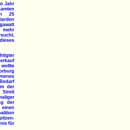
ro Jahr
samten
en 25
iarden
gawatt
t mehr
rsucht,
dieses
htigter
erkauf
wollte
oorburg
mmenes
Bedarf
em der
Streit
aliger
ng der
 einen
alition
pitzen-
nis für