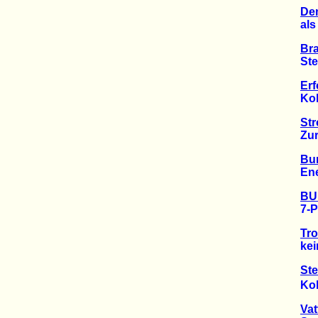
Dem
als in
Bra
Sternm
Erf
Kohle
St
Zur Ze
Bu
Energi
BUN
7-Pun
Tro
kein 
Ste
Kohlek
Vat