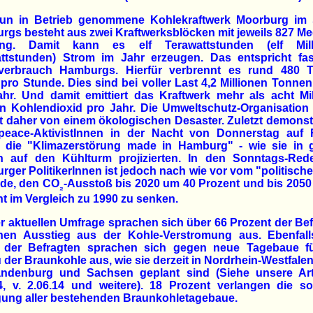
un in Betrieb genommene Kohlekraftwerk Moorburg im
gs besteht aus zwei Kraftwerksblöcken mit jeweils 827 M
ung. Damit kann es elf Terawattstunden (elf Mill
attstunden) Strom im Jahr erzeugen. Das entspricht fa
verbrauch Hamburgs. Hierfür verbrennt es rund 480 
pro Stunde. Dies sind bei voller Last 4,2 Millionen Tonne
hr. Und damit emittiert das Kraftwerk mehr als acht Mi
n Kohlendioxid pro Jahr. Die Umweltschutz-Organisatio
t daher von einem ökologischen Desaster. Zuletzt demonst
peace-AktivistInnen in der Nacht von Donnerstag auf F
 die "Klimazerstörung made in Hamburg" - wie sie in 
rn auf den Kühlturm projizierten. In den Sonntags-Red
ger PolitikerInnen ist jedoch nach wie vor vom "politische
ede, den CO
-Ausstoß bis 2020 um 40 Prozent und bis 205
₂
t im Vergleich zu 1990 zu senken.
er aktuellen Umfrage sprachen sich über 66 Prozent der Be
inen Ausstieg aus der Kohle-Verstromung aus. Ebenfall
el der Befragten sprachen sich gegen neue Tagebaue f
der Braunkohle aus, wie sie derzeit in Nordrhein-Westfale
andenburg und Sachsen geplant sind (Siehe unsere Arti
4, v. 2.06.14 und weitere). 18 Prozent verlangen die so
egung aller bestehenden Braunkohletagebaue.