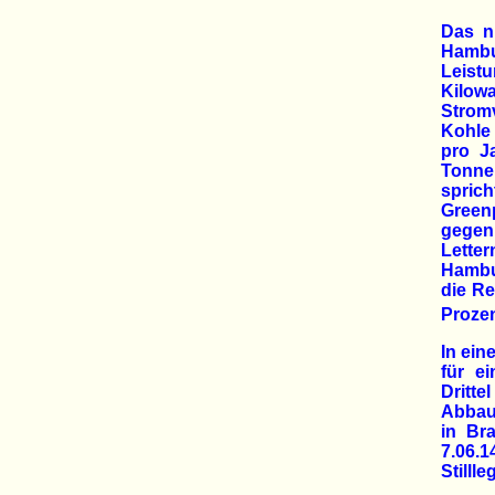
Das n
Hambur
Leist
Kilow
Strom
Kohle 
pro Ja
Tonne
sprich
Green
gegen
Lette
Hambur
die R
Prozen
In ein
für e
Dritt
Abbau 
in Br
7.06.1
Stilll