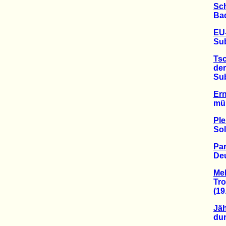
Sc
Baden-
EU-
Subve
Tsc
der e
Subve
Ern
müßte
Ple
Solar
Par
Deutsc
Me
Trotz
(19.0
Jäh
durch