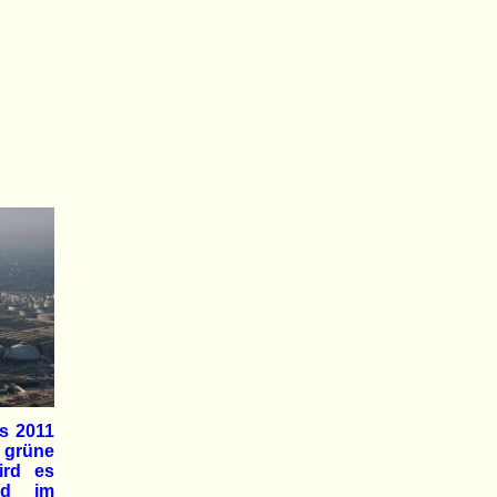
ts 2011
 grüne
ird es
ird im