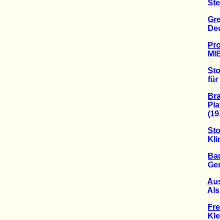
Stern
Gre
Deutsc
Pro
MIBRA
St
für Ko
Bra
Platz
(19.1
Sto
Klima
Bau
Gerich
Aus
Als Er
Fre
Klett