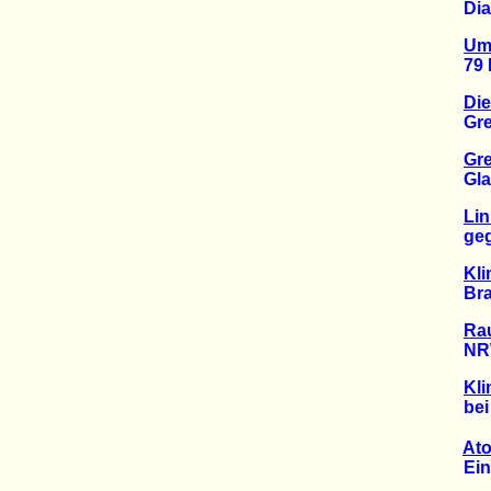
Dialo
Umf
79 Pr
Die
Green
Gre
Glaub
Lin
gegen
Kli
Braun
Ra
NRW b
Kl
bei
At
Ein V