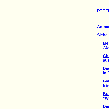
Anme
Siehe 
Me
7.500
Chi
aus K
Deu
in Eu
Gab
EEG d
Br
"Wirts
Die