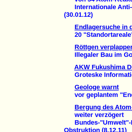
Internationale Anti
(30.01.12)
Endlagersuche in 
20 "Standortareale" -
Röttgen verplapper
Illegaler Bau im Gorl
AKW Fukushima Dai
Groteske Informations
Geologe warnt
vor geplantem "Endla
Bergung des Atom-
weiter verzögert
Bundes-"Umwelt"-Min
Obstruktion (8.12.11)