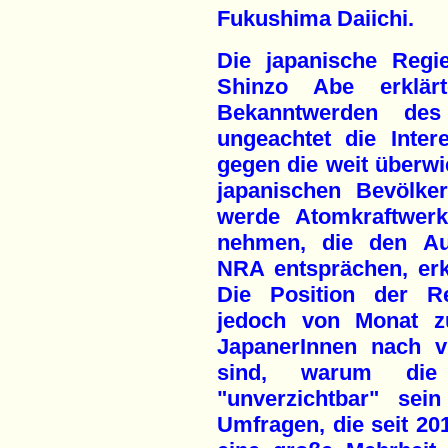
Fukushima Daiichi.
Die japanische Regie
Shinzo Abe erklär
Bekanntwerden des
ungeachtet die Inter
gegen die weit überw
japanischen Bevölke
werde Atomkraftwer
nehmen, die den Auf
NRA entsprächen, erk
Die Position der Re
jedoch von Monat z
JapanerInnen nach v
sind, warum die
"unverzichtbar" sein
Umfragen, die seit 20