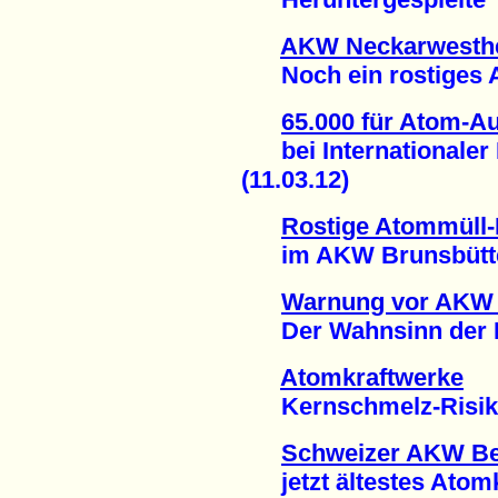
AKW Neckarwesth
Noch ein rostiges At
65.000 für Atom-Au
bei Internationaler 
(11.03.12)
Rostige Atommüll-
im AKW Brunsbüttel 
Warnung vor AKW
Der Wahnsinn der He
Atomkraftwerke
Kernschmelz-Risiko u
Schweizer AKW B
jetzt ältestes Atomkr