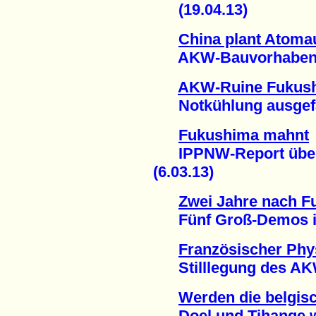
(19.04.13)
China plant Atoma
AKW-Bauvorhaben au
AKW-Ruine Fukus
Notkühlung ausgefal
Fukushima mahnt
IPPNW-Report über 
(6.03.13)
Zwei Jahre nach 
Fünf Groß-Demos in 
Französischer Phys
Stilllegung des AKW
Werden die belgis
Doel und Tihange w