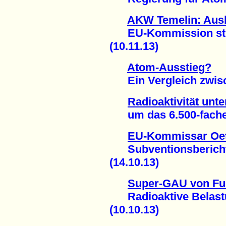
AKW Temelin: Ausb
EU-Kommission strei
(10.11.13)
Atom-Ausstieg?
Ein Vergleich zwisch
Radioaktivität unt
um das 6.500-fache g
EU-Kommissar Oett
Subventionsbericht 
(14.10.13)
Super-GAU von F
Radioaktive Belastu
(10.10.13)