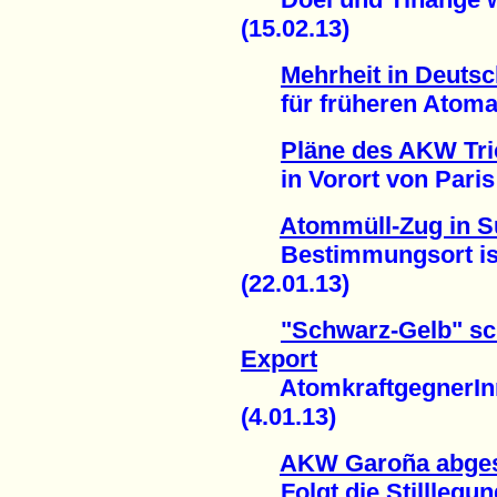
(15.02.13)
Mehrheit in Deuts
für früheren Atomaus
Pläne des AKW Tric
in Vorort von Paris g
Atommüll-Zug in Sü
Bestimmungsort ist 
(22.01.13)
"Schwarz-Gelb" sc
Export
AtomkraftgegnerInn
(4.01.13)
AKW Garoña abges
Folgt die Stilllegung