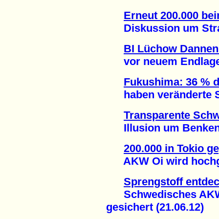
Erneut 200.000 be
Diskussion um Strate
BI Lüchow Dannen
vor neuem Endlagers
Fukushima: 36 % d
haben veränderte Sc
Transparente Schw
Illusion um Benken g
200.000 in Tokio 
AKW Oi wird hochgef
Sprengstoff entdec
Schwedisches AKW R
gesichert (21.06.12)