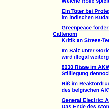
Welche Rolle spielte
Ein Toter bei Pro
im indischen Kudank
Greenpeace forder
Cattenom
Kritik an Stress-Test
Im Salz unter Gorl
wird illegal weiterge
8000 Risse im AK
Stilllegung dennoch 
Riß im Reaktordru
des belgischen AKW 
General Electric: 
Das Ende des Atomene