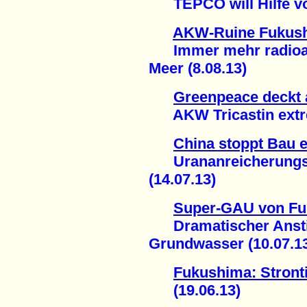
TEPCO will Hilfe von
AKW-Ruine Fukus
Immer mehr radioakt
Meer (8.08.13)
Greenpeace deckt 
AKW Tricastin extrem
China stoppt Bau e
Urananreicherungsa
(14.07.13)
Super-GAU von F
Dramatischer Anstieg
Grundwasser (10.07.1
Fukushima: Stron
(19.06.13)