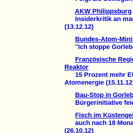
AKW Philippsburg
Insiderkritik an man
(13.12.12)
Bundes-Atom-Minis
"Ich stoppe Gorleben
Französische Regie
Reaktor
15 Prozent mehr EU-
Atomenergie (15.11.12
Bau-Stop in Gorle
Bürgerinitiative feie
Fisch im Küstenge
auch nach 18 Monaten
(26.10.12)