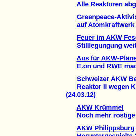
Alle Reaktoren abges
Greenpeace-Aktivis
auf Atomkraftwerk (
Feuer im AKW Fes
Stilllegungung weite
Aus für AKW-Pläne
E.on und RWE mache
Schweizer AKW B
Reaktor II wegen Kü
(24.03.12)
AKW Krümmel
Noch mehr rostige A
AKW Philippsburg
Heruntergespielte "