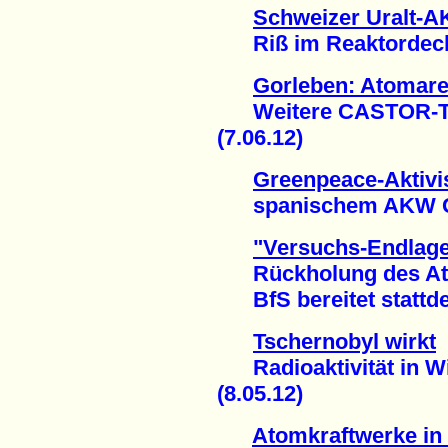
Schweizer Uralt-
Riß im Reaktordecke
Gorleben: Atomarer
Weitere CASTOR-Tra
(7.06.12)
Greenpeace-Aktivis
spanischem AKW Gar
"Versuchs-Endlager
Rückholung des Atom
BfS bereitet stattdes
Tschernobyl wirkt
Radioaktivität in Wi
(8.05.12)
Atomkraftwerke in