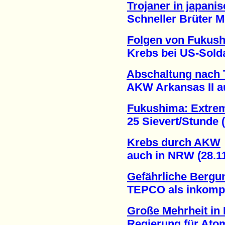
Trojaner in japan
Schneller Brüter Mon
Folgen von Fukus
Krebs bei US-Soldat
Abschaltung nach 
AKW Arkansas II auße
Fukushima: Extrem
25 Sievert/Stunde (1
Krebs durch AKW
auch in NRW (28.11
Gefährliche Bergu
TEPCO als inkompeten
Große Mehrheit in
Regierung für Atomen