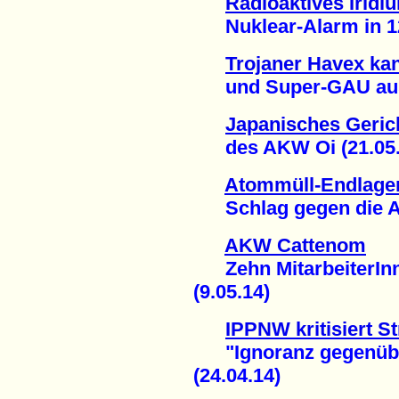
Radioaktives Iridi
Nuklear-Alarm in 12 
Trojaner Havex ka
und Super-GAU ausl
Japanisches Gerich
des AKW Oi (21.05.
Atommüll-Endlage
Schlag gegen die An
AKW Cattenom
Zehn MitarbeiterInne
(9.05.14)
IPPNW kritisiert 
"Ignoranz gegenüber
(24.04.14)