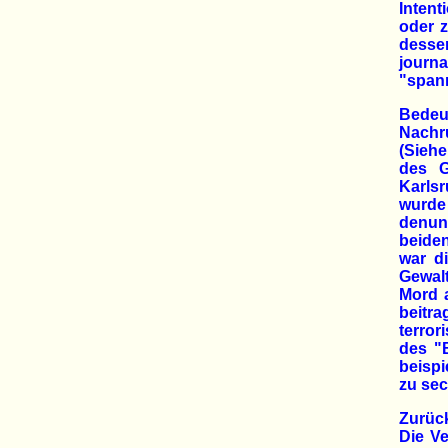
Intent
oder 
desse
journ
"span
Bedeu
Nachr
(Sieh
des G
Karlsr
wurde
denun
beiden
war di
Gewal
Mord 
beitr
terror
des "
beispi
zu sec
Zurück
Die Ve