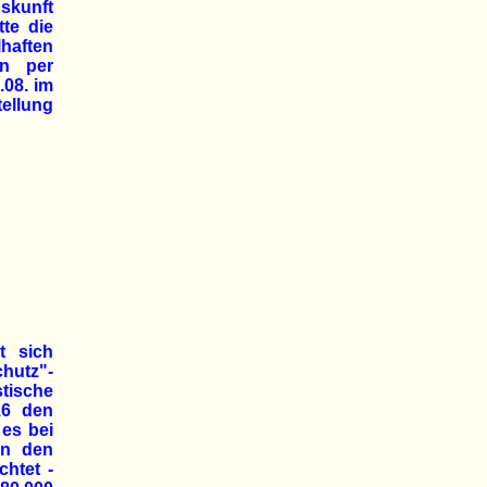
uskunft
tte die
lhaften
in per
.08. im
tellung
t sich
hutz"-
tische
16 den
 es bei
on den
chtet -