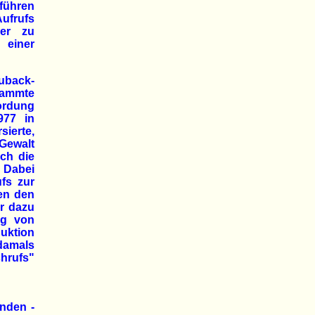
rführen
ufrufs
der zu
 einer
uback-
tammte
mordung
977 in
sierte,
Gewalt
ch die
. Dabei
ufs zur
en den
r dazu
ng von
duktion
damals
chrufs"
enden -