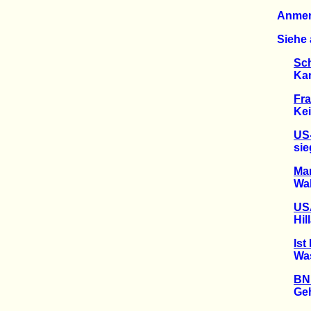
Anme
Siehe 
Sch
Kanzl
Fra
Keine
US
siegt 
Man
Wahl-
US
Hillar
Ist
Was D
BN
Gehei