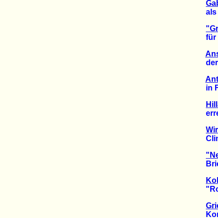
Gab
als "
"Gr
für Pr
Ans
der Li
Ant
in Fre
Hil
errei
Wir
Clint
"Ne
Brief 
Ko
"Rot-
Gr
Kompr