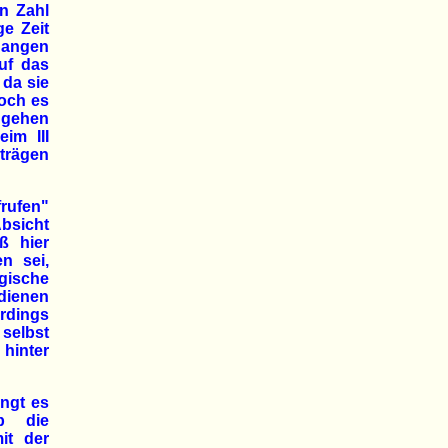
n Zahl
ge Zeit
egangen
uf das
 da sie
Doch es
ugehen
im III
trägen
frufen"
bsicht
ß hier
n sei,
gische
dienen
erdings
selbst
 hinter
ängt es
ob die
it der