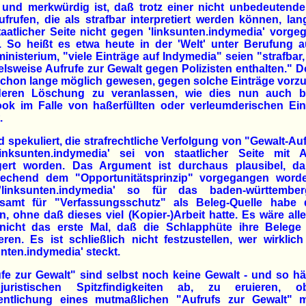
 und merkwürdig ist, daß trotz einer nicht unbedeutende
frufen, die als strafbar interpretiert werden können, lan
aatlicher Seite nicht gegen 'linksunten.indymedia' vorg
. So heißt es etwa heute in der 'Welt' unter Berufung a
inisterium, "viele Einträge auf Indymedia" seien "strafbar,
elsweise Aufrufe zur Gewalt gegen Polizisten enthalten." 
schon lange möglich gewesen, gegen solche Einträge vorz
eren Löschung zu veranlassen, wie dies nun auch be
ook im Falle von haßerfüllten oder verleumderischen Ein
.
d spekuliert, die strafrechtliche Verfolgung von "Gewalt-Au
linksunten.indymedia' sei von staatlicher Seite mit A
gert worden. Das Argument ist durchaus plausibel, da
rechend dem "Opportunitätsprinzip" vorgegangen worde
'linksunten.indymedia' so für das baden-württember
samt für "Verfassungsschutz" als Beleg-Quelle habe 
, ohne daß dieses viel (Kopier-)Arbeit hatte. Es wäre all
nicht das erste Mal, daß die Schlapphüte ihre Belege 
ieren. Es ist schließlich nicht festzustellen, wer wirklich
unten.indymedia' steckt.
fe zur Gewalt" sind selbst noch keine Gewalt - und so h
uristischen Spitzfindigkeiten ab, zu eruieren, 
fentlichung eines mutmaßlichen "Aufrufs zur Gewalt" m