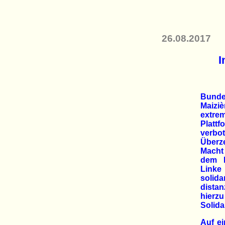
26.08.2017
I
Bund
Maiz
extrem
Platt
verbo
Überz
Macht 
dem I
Linke
solid
dista
hierzu
Solida
Auf e