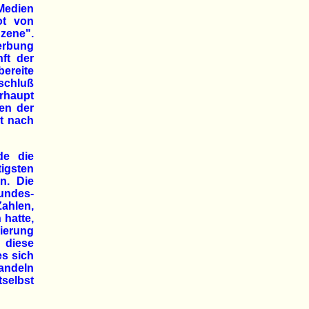
-Medien
ot von
Szene".
erbung
ft der
bereite
schluß
erhaupt
len der
st nach
de die
tigsten
n. Die
ndes-
ahlen,
 hatte,
ierung
 diese
es sich
handeln
tselbst