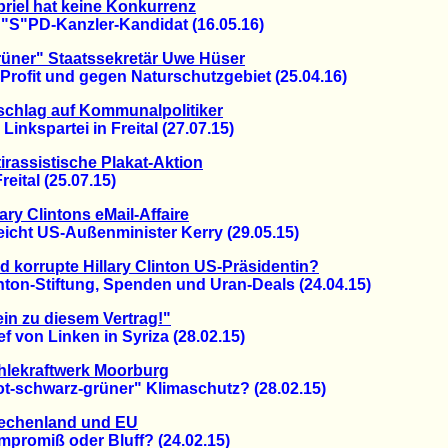
riel hat keine Konkurrenz
S"PD-Kanzler-Kandidat (16.05.16)
üner" Staatssekretär Uwe Hüser
ofit und gegen Naturschutzgebiet (25.04.16)
chlag auf Kommunalpolitiker
nkspartei in Freital (27.07.15)
irassistische Plakat-Aktion
ital (25.07.15)
lary Clintons eMail-Affaire
cht US-Außenminister Kerry (29.05.15)
d korrupte Hillary Clinton US-Präsidentin?
on-Stiftung, Spenden und Uran-Deals (24.04.15)
in zu diesem Vertrag!"
von Linken in Syriza (28.02.15)
hlekraftwerk Moorburg
schwarz-grüner" Klimaschutz? (28.02.15)
iechenland und EU
omiß oder Bluff? (24.02.15)