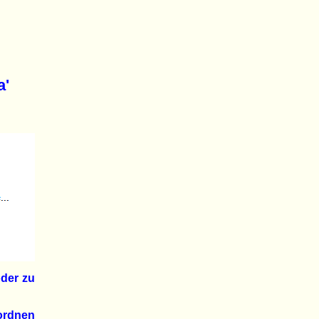
a'
oder zu
ordnen