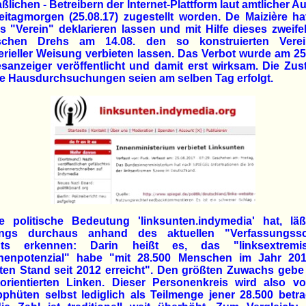
lichen - Betreibern der Internet-Plattform laut amtlicher A
itagmorgen (25.08.17) zugestellt worden. De Maizière ha
ls "Verein" deklarieren lassen und mit Hilfe dieses zweife
tischen Drehs am 14.08. den so konstruierten Vere
erieller Weisung verbieten lassen. Das Verbot wurde am 25
anzeiger veröffentlicht und damit erst wirksam. Die Zus
e Hausdurchsuchungen seien am selben Tag erfolgt.
e politische Bedeutung 'linksunten.indymedia' hat, läß
dings durchaus anhand des aktuellen "Verfassungssc
hts erkennen: Darin heißt es, das "linksextremis
nenpotenzial" habe "mit 28.500 Menschen im Jahr 20
en Stand seit 2012 erreicht". Den größten Zuwachs gebe
torientierten Linken. Dieser Personenkreis wird also v
phüten selbst lediglich als Teilmenge jener 28.500 betra