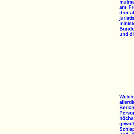
mutmaß
am Fre
drei a
juris
minist
Bundes
und di
Welch
aller
Beric
Perso
höchst
gewal
Schlap