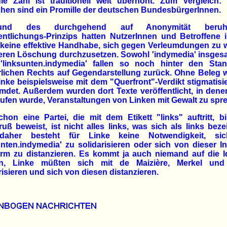
ie Zahl ist traditionell weit überhöht. Zum Vergleich: 
hen sind ein Promille der deutschen BundesbürgerInnen.
rund des durchgehend auf Anonymität beruh
entlichungs-Prinzips hatten NutzerInnen und Betroffene i
 keine effektive Handhabe, sich gegen Verleumdungen zu 
eren Löschung durchzusetzen. Sowohl 'indymedia' insgesa
'linksunten.indymedia' fallen so noch hinter den Sta
rlichen Rechts auf Gegendarstellung zurück. Ohne Beleg 
inke beispielsweise mit dem "Querfront"-Verdikt stigmatisi
mdet. Außerdem wurden dort Texte veröffentlicht, in den
ufen wurde, Veranstaltungen von Linken mit Gewalt zu spr
hon eine Partei, die mit dem Etikett "links" auftritt, 
uß beweist, ist nicht alles links, was sich als links beze
aher besteht für Linke keine Notwendigkeit, si
unten.indymedia' zu solidarisieren oder sich von dieser In
orm zu distanzieren. Es kommt ja auch niemand auf die 
rn, Linke müßten sich mit de Maizière, Merkel un
risieren und sich von diesen distanzieren.