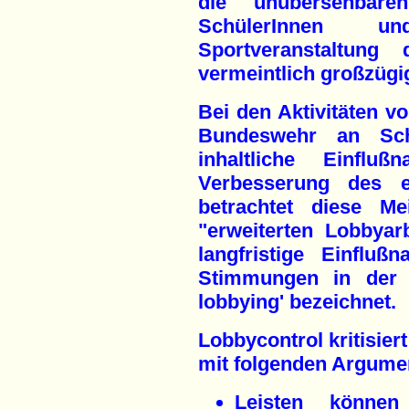
die unübersehbar
SchülerInnen u
Sportveranstaltu
vermeintlich großzüg
Bei den Aktivitäten 
Bundeswehr an Sc
inhaltliche Einf
Verbesserung des e
betrachtet diese Me
"erweiterten Lobbyar
langfristige Einflu
Stimmungen in der G
lobbying' bezeichnet.
Lobbycontrol kritisie
mit folgenden Argume
Leisten könne