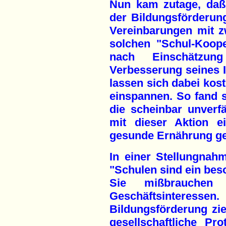
Nun kam zutage, da
der Bildungsförderun
Vereinbarungen mit zw
solchen "Schul-Koope
nach Einschätzun
Verbesserung seines 
lassen sich dabei kos
einspannen. So fand si
die scheinbar unverf
mit dieser Aktion e
gesunde Ernährung g
In einer Stellungnah
"Schulen sind ein be
Sie mißbrauchen
Geschäftsinteressen
Bildungsförderung ziel
gesellschaftliche Pr