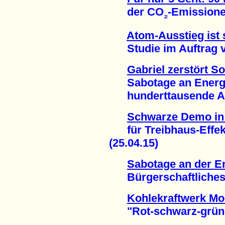
der CO
-Emissione
₂
Atom-Ausstieg ist 
Studie im Auftrag von
Gabriel zerstört So
Sabotage an Energie
hunderttausende Arbe
Schwarze Demo in 
für Treibhaus-Effekt
(25.04.15)
Sabotage an der E
Bürgerschaftliches E
Kohlekraftwerk M
"Rot-schwarz-grüner