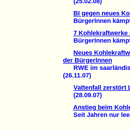
(25.02.08)
BI gegen neues Ko
BürgerInnen kämpfen
7 Kohlekraftwerke 
BürgerInnen kämpfen
Neues Kohlekraftw
der BürgerInnen
RWE im saarländisc
(26.11.07)
Vattenfall zerstör
(28.09.07)
Anstieg beim Kohl
Seit Jahren nur leer