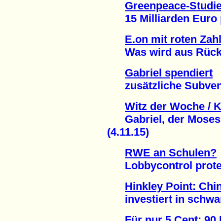
Greenpeace-Studie
15 Milliarden Euro pr
E.on mit roten Zah
Was wird aus Rückst
Gabriel spendiert
zusätzliche Subventi
Witz der Woche / 
Gabriel, der Moses 
(4.11.15)
RWE an Schulen?
Lobbycontrol protest
Hinkley Point: Chi
investiert in schwar
Für nur 5 Cent: 90