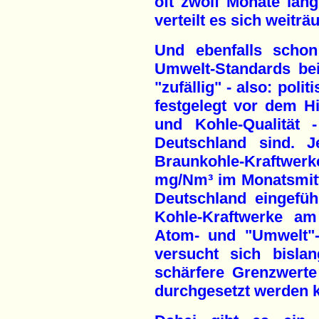
oft zwölf Monate lang
verteilt es sich weiträ
Und ebenfalls schon
Umwelt-Standards be
"zufällig" - also: poli
festgelegt vor dem Hi
und Kohle-Qualität
Deutschland sind. Je
Braunkohle-Kraftwer
mg/Nm³ im Monatsmitt
Deutschland eingefüh
Kohle-Kraftwerke am
Atom- und "Umwelt"-
versucht sich bisla
schärfere Grenzwerte
durchgesetzt werden 