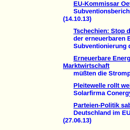
EU-Kommissar Oett
Subventionsbericht 
(14.10.13)
Tschechien: Stop 
der erneuerbaren En
Subventionierung de
Erneuerbare Energi
Marktwirtschaft
müßten die Strompre
Pleitewelle rollt we
Solarfirma Conergy i
Parteien-Politik s
Deutschland im EU-V
(27.06.13)