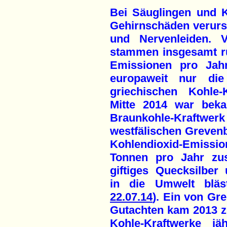
Bei Säuglingen und K
Gehirnschäden verur­
und Nervenleiden. V
stammen insgesamt r
Emissionen pro Jah
europaweit nur die
griechischen Kohle-
Mitte 2014 war beka
Braunkohle-Kraftwe
westfälischen Greven
Kohlendioxid-Emissi
Tonnen pro Jahr zus
giftiges Quecksilber
in die Umwelt blä
22.07.14
). Ein von Gr
Gutachten kam 2013 z
Kohle-Kraftwerke jä