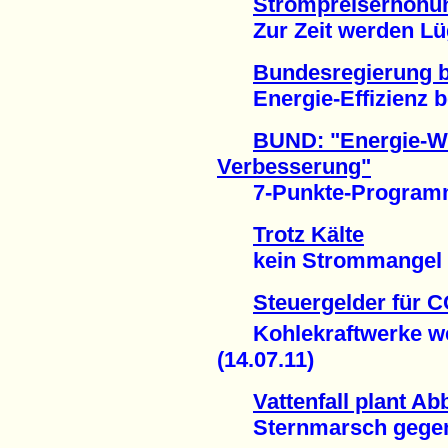
Strompreiserhöhu
Zur Zeit werden Lüge
Bundesregierung 
Energie-Effizienz be
BUND: "Energie-Wen
Verbesserung"
7-Punkte-Programm v
Trotz Kälte
kein Strommangel in
Steuergelder für 
Kohlekraftwerke weit
(14.07.11)
Vattenfall plant A
Sternmarsch gegen B