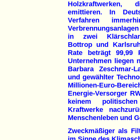
Holzkraftwerken, 
emittieren. In Deu
Verfahren immerh
Verbrennungsanlagen
in zwei Klärschla
Bottrop und Karlsruh
Rate beträgt 99,99 
Unternehmen liegen 
Barbara Zeschmar-La
und gewählter Technol
Millionen-Euro-Bereic
Energie-Versorger RW
keinem politische
Kraftwerke nachzurü
Menschenleben und G
Zweckmäßiger als Filt
im Sinne des Klimaschu