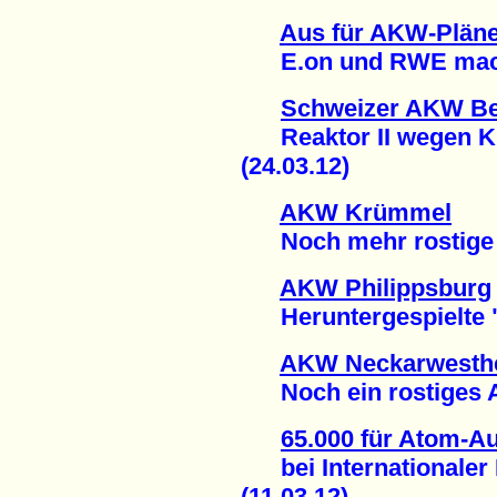
Aus für AKW-Pläne
E.on und RWE mache
Schweizer AKW B
Reaktor II wegen Kü
(24.03.12)
AKW Krümmel
Noch mehr rostige A
AKW Philippsburg
Heruntergespielte "
AKW Neckarwesth
Noch ein rostiges At
65.000 für Atom-Au
bei Internationaler 
(11.03.12)