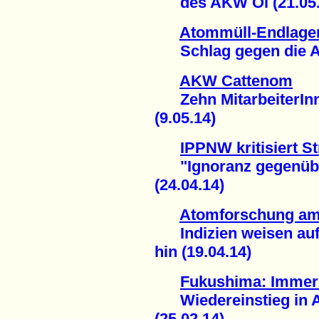
des AKW Oi (21.05.
Atommüll-Endlage
Schlag gegen die An
AKW Cattenom
Zehn MitarbeiterInne
(9.05.14)
IPPNW kritisiert 
"Ignoranz gegenüber
(24.04.14)
Atomforschung am
Indizien weisen auf
hin (19.04.14)
Fukushima: Immer
Wiedereinstieg in A
(25.02.14)