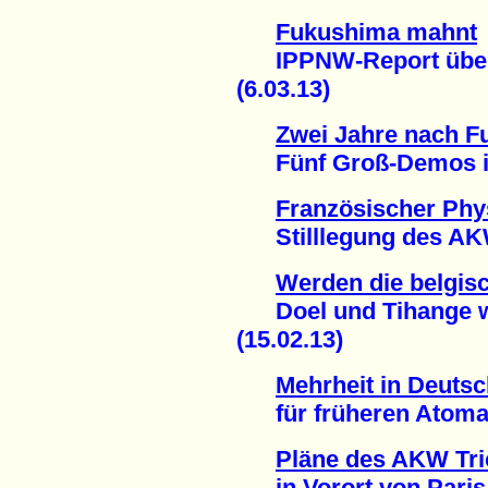
Fukushima mahnt
IPPNW-Report über 
(6.03.13)
Zwei Jahre nach 
Fünf Groß-Demos in 
Französischer Phys
Stilllegung des AKW
Werden die belgis
Doel und Tihange w
(15.02.13)
Mehrheit in Deuts
für früheren Atomaus
Pläne des AKW Tric
in Vorort von Paris g