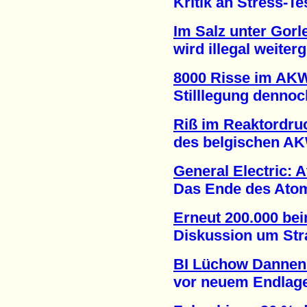
Kritik an Stress-Test
Im Salz unter Gorl
wird illegal weiterge
8000 Risse im AK
Stilllegung dennoch 
Riß im Reaktordru
des belgischen AKW 
General Electric: 
Das Ende des Atomene
Erneut 200.000 be
Diskussion um Strate
BI Lüchow Dannen
vor neuem Endlagers