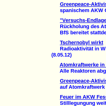
Greenpeace-Aktivis
spanischem AKW Gar
"Versuchs-Endlager
Rückholung des Atom
BfS bereitet stattdes
Tschernobyl wirkt
Radioaktivität in Wi
(8.05.12)
Atomkraftwerke in
Alle Reaktoren abges
Greenpeace-Aktivis
auf Atomkraftwerk (
Feuer im AKW Fes
Stilllegungung weite