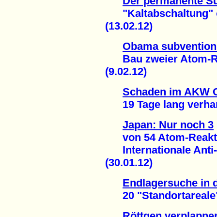
Der permanente S
"Kaltabschaltung" ob
(13.02.12)
Obama subventioni
Bau zweier Atom-Re
(9.02.12)
Schaden im AKW 
19 Tage lang verharm
Japan: Nur noch 3
von 54 Atom-Reakto
Internationale Anti
(30.01.12)
Endlagersuche in 
20 "Standortareale" -
Röttgen verplapper