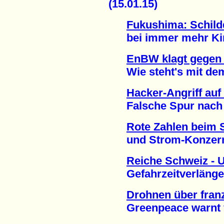
(15.01.15)
Fukushima: Schil
bei immer mehr Kind
EnBW klagt gegen 
Wie steht's mit dem 
Hacker-Angriff au
Falsche Spur nach H
Rote Zahlen beim 
und Strom-Konzern 
Reiche Schweiz - 
Gefahrzeitverlängeru
Drohnen über fra
Greenpeace warnt vo