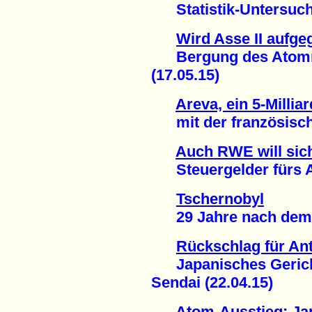
Statistik-Untersuchun
Wird Asse II aufg
Bergung des Atommü
(17.05.15)
Areva, ein 5-Milli
mit der französische
Auch RWE will sich
Steuergelder fürs At
Tschernobyl
29 Jahre nach dem S
Rückschlag für A
Japanisches Gericht
Sendai (22.04.15)
Atom-Ausstieg: Ja