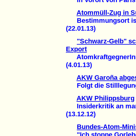
Atommüll-Zug in Sü
Bestimmungsort ist 
(22.01.13)
"Schwarz-Gelb" sc
Export
AtomkraftgegnerInn
(4.01.13)
AKW Garoña abges
Folgt die Stilllegung
AKW Philippsburg
Insiderkritik an man
(13.12.12)
Bundes-Atom-Minis
"Ich stoppe Gorleben