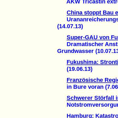
AKW Tricastin extrem
China stoppt Bau e
Urananreicherungsa
(14.07.13)
Super-GAU von F
Dramatischer Anstieg
Grundwasser (10.07.1
Fukushima: Stron
(19.06.13)
Französische Regie
in Bure voran (7.06
Schwerer Störfall
Notstromversorgung 
Hamburg: Katastr