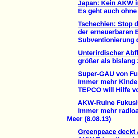
Japan: Kein AKW i
Es geht auch ohne A
Tschechien: Stop 
der erneuerbaren En
Subventionierung de
Unterirdischer Ab
größer als bislang z
Super-GAU von F
Immer mehr Kinder 
TEPCO will Hilfe von
AKW-Ruine Fukus
Immer mehr radioakt
Meer (8.08.13)
Greenpeace deckt 