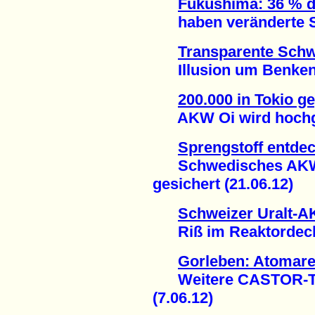
Fukushima: 36 % d
haben veränderte Sc
Transparente Schw
Illusion um Benken g
200.000 in Tokio 
AKW Oi wird hochgef
Sprengstoff entdec
Schwedisches AKW R
gesichert (21.06.12)
Schweizer Uralt-
Riß im Reaktordecke
Gorleben: Atomarer
Weitere CASTOR-Tra
(7.06.12)