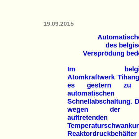
19.09.2015
Automatisch
des belgi
Versprödung bede
Im belgisc
Atomkraftwerk Tihan
es gestern zu 
automatischen
Schnellabschaltung. D
wegen der d
auftretenden h
Temperaturschwank
Reaktordruckbehälte