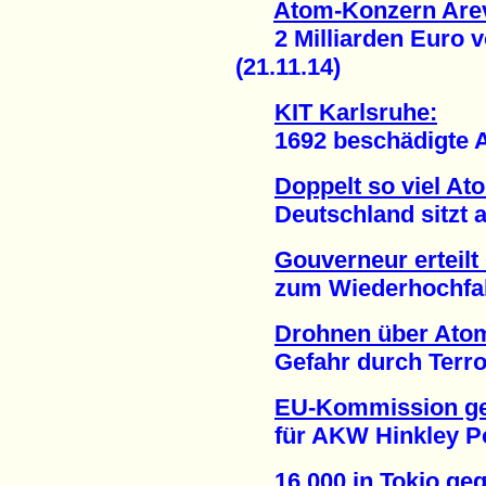
Atom-Konzern Arev
2 Milliarden Euro vo
(21.11.14)
KIT Karlsruhe:
1692 beschädigte At
Doppelt so viel At
Deutschland sitzt auf
Gouverneur erteil
zum Wiederhochfahre
Drohnen über Ato
Gefahr durch Terror
EU-Kommission ge
für AKW Hinkley Poin
16.000 in Tokio g