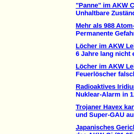
"Panne" im AKW 
Unhaltbare Zustände
Mehr als 988 Atom-
Permanente Gefahr ei
Löcher im AKW Lei
6 Jahre lang nicht en
Löcher im AKW Lei
Feuerlöscher falsch 
Radioaktives Iridi
Nuklear-Alarm in 12 
Trojaner Havex ka
und Super-GAU ausl
Japanisches Gerich