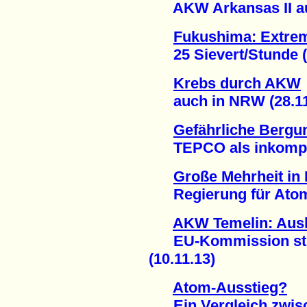
AKW Arkansas II auße
Fukushima: Extrem
25 Sievert/Stunde (1
Krebs durch AKW
auch in NRW (28.11
Gefährliche Bergu
TEPCO als inkompeten
Große Mehrheit in
Regierung für Atomen
AKW Temelin: Ausb
EU-Kommission strei
(10.11.13)
Atom-Ausstieg?
Ein Vergleich zwisch