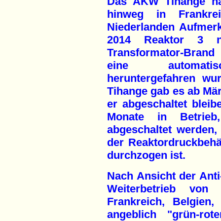
Das AKW Tihange hat
hinweg in Frankre
Niederlanden Aufmer
2014 Reaktor 3 n
Transformator-Brand 
eine automatisc
heruntergefahren wu
Tihange gab es ab Mär
er abgeschaltet bleib
Monate in Betrieb
abgeschaltet werden,
der Reaktordruckbehä
durchzogen ist.
Nach Ansicht der Ant
Weiterbetrieb von
Frankreich, Belgien
angeblich "grün-ro