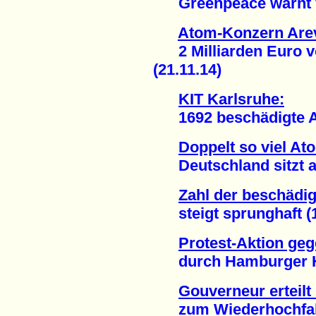
Greenpeace warnt vo
Atom-Konzern Arev
2 Milliarden Euro vo
(21.11.14)
KIT Karlsruhe:
1692 beschädigte At
Doppelt so viel At
Deutschland sitzt auf
Zahl der beschädi
steigt sprunghaft (1
Protest-Aktion ge
durch Hamburger Haf
Gouverneur erteil
zum Wiederhochfahre