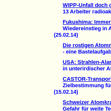
WIPP-Unfall doch 
13 Arbeiter radioakti
Fukushima: Immer
Wiedereinstieg in A
(25.02.14)
Die rostigen Atom
- eine Bastelaufgabe
USA: Strahlen-Ala
in unterirdischer At
CASTOR-Transport
Zielbestimmung für 
(15.02.14)
Schweizer Atomkr
Gefahr für weite Teil