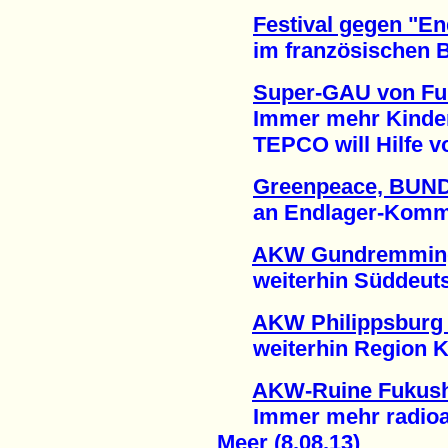
Festival gegen "En
im französischen Bu
Super-GAU von F
Immer mehr Kinder 
TEPCO will Hilfe von
Greenpeace, BUN
an Endlager-Kommissi
AKW Gundremming
weiterhin Süddeutsc
AKW Philippsburg
weiterhin Region Kar
AKW-Ruine Fukus
Immer mehr radioakt
Meer (8.08.13)