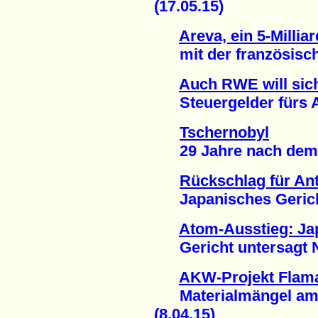
(17.05.15)
Areva, ein 5-Milli
mit der französische
Auch RWE will sich
Steuergelder fürs At
Tschernobyl
29 Jahre nach dem S
Rückschlag für A
Japanisches Gericht 
Atom-Ausstieg: Ja
Gericht untersagt Ne
AKW-Projekt Flaman
Materialmängel am R
(8.04.15)