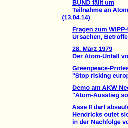
BUND fällt um
Teilnahme an Atomm
(13.04.14)
Fragen zum WIPP-U
Ursachen, Betroffene,
28. März 1979
Der Atom-Unfall von 
Greenpeace-Prote
"Stop risking europe
Demo am AKW Nec
"Atom-Ausstieg sofor
Asse II darf absau
Hendricks outet sich
in der Nachfolge von