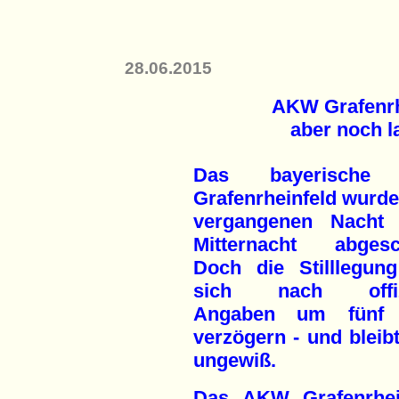
28.06.2015
AKW Grafenrhe
aber noch la
Das bayerische
Grafenrheinfeld wurde
vergangenen Nacht
Mitternacht abgesch
Doch die Stilllegun
sich nach offizi
Angaben um fünf 
verzögern - und bleibt
ungewiß.
Das AKW Grafenrhei