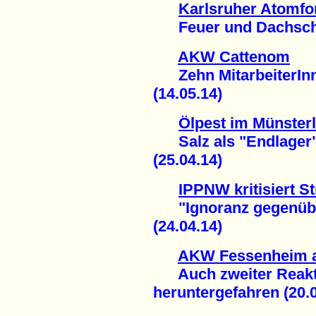
Karlsruher Atomf
Feuer und Dachschad
AKW Cattenom
Zehn MitarbeiterInne
(14.05.14)
Ölpest im Münster
Salz als "Endlager"
(25.04.14)
IPPNW kritisiert 
"Ignoranz gegenüber
(24.04.14)
AKW Fessenheim a
Auch zweiter Reakto
heruntergefahren (20.0