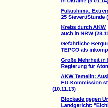
in Ukraine (3.01.14
Fukushima: Extrem
25 Sievert/Stunde (1
Krebs durch AKW
auch in NRW (28.11
Gefährliche Bergu
TEPCO als inkompeten
Große Mehrheit in
Regierung für Atomen
AKW Temelin: Ausb
EU-Kommission strei
(10.11.13)
Blockade gegen Ur
Landgericht: "Eichhö