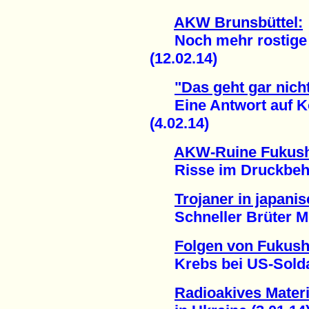
AKW Brunsbüttel:
Noch mehr rostige A
(12.02.14)
"Das geht gar nich
Eine Antwort auf Kot
(4.02.14)
AKW-Ruine Fukus
Risse im Druckbehält
Trojaner in japan
Schneller Brüter Mon
Folgen von Fukus
Krebs bei US-Soldat
Radioakives Mater