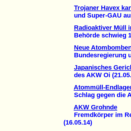
Trojaner Havex ka
und Super-GAU ausl
Radioaktiver Müll
Behörde schwieg 18 
Neue Atombomben 
Bundesregierung unt
Japanisches Geric
des AKW Oi (21.05.
Atommüll-Endlage
Schlag gegen die An
AKW Grohnde
Fremdkörper im Reak
(16.05.14)