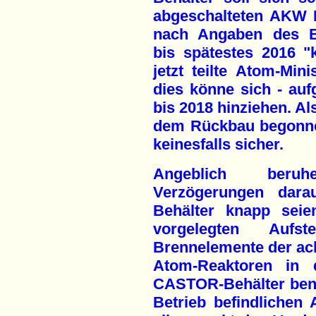
abgeschalteten AKW Is
nach Angaben des Bu
bis spätestes 2016 "k
jetzt teilte Atom-Min
dies könne sich - au
bis 2018 hinziehen. Al
dem Rückbau begonne
keinesfalls sicher.
Angeblich beru
Verzögerungen dara
Behälter knapp seie
vorgelegten Aufs
Brennelemente der ach
Atom-Reaktoren in
CASTOR-Behälter benöt
Betrieb befindlichen