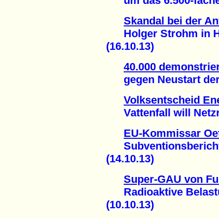
um das 6.500-fache g
Skandal bei der A
Holger Strohm in H
(16.10.13)
40.000 demonstrier
gegen Neustart der 
Volksentscheid Ene
Vattenfall will Netzr
EU-Kommissar Oett
Subventionsbericht 
(14.10.13)
Super-GAU von F
Radioaktive Belastu
(10.10.13)