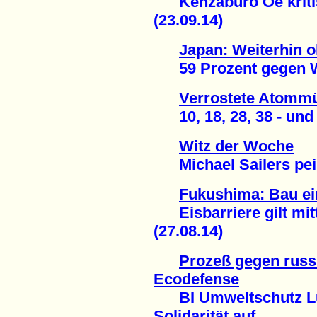
Kenzaburo Oe kritisi
(23.09.14)
Japan: Weiterhin 
59 Prozent gegen Wie
Verrostete Atommü
10, 18, 28, 38 - und w
Witz der Woche
Michael Sailers peinl
Fukushima: Bau ein
Eisbarriere gilt mittl
(27.08.14)
Prozeß gegen russ
Ecodefense
BI Umweltschutz Lü
Solidarität auf