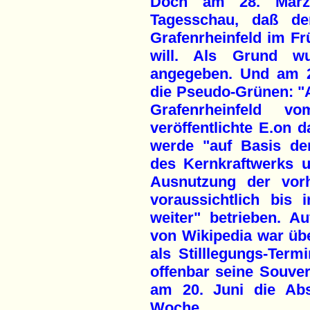
Doch am 28. März
Tagesschau, daß d
Grafenrheinfeld im F
will. Als Grund wu
angegeben. Und am 2
die Pseudo-Grünen: "
Grafenrheinfeld 
veröffentlichte E.on 
werde "auf Basis de
des Kernkraftwerks u
Ausnutzung der vorh
voraussichtlich bis 
weiter" betrieben. A
von Wikipedia war übe
als Stilllegungs-Term
offenbar seine Souve
am 20. Juni die Ab
Woche.