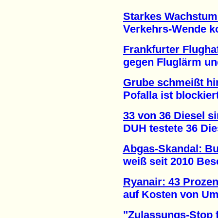
Starkes Wachstum
Verkehrs-Wende kom
Frankfurter Flugh
gegen Fluglärm und 
Grube schmeißt hi
Pofalla ist blockiert
33 von 36 Diesel si
DUH testete 36 Diese
Abgas-Skandal: B
weiß seit 2010 Besch
Ryanair: 43 Prozen
auf Kosten von Umwe
"Zulassungs-Stop f