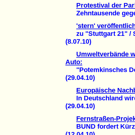
Protestival der Pa
Zehntausende gegen "
'stern' veröffentli
zu "Stuttgart 21" / S
(8.07.10)
Umweltverbände wa
Auto:
"Potemkinsches Dorf
(29.04.10)
Europäische Nach
In Deutschland wird
(29.04.10)
Fernstraßen-Proje
BUND fordert Kürzun
(12.04.10)