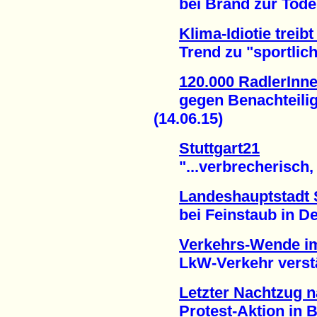
bei Brand zur Todesf
Klima-Idiotie treib
Trend zu "sportliche
120.000 RadlerInne
gegen Benachteiligun
(14.06.15)
Stuttgart21
"...verbrecherisch, w
Landeshauptstadt 
bei Feinstaub in Deu
Verkehrs-Wende i
LkW-Verkehr verstärk
Letzter Nachtzug n
Protest-Aktion in Ber