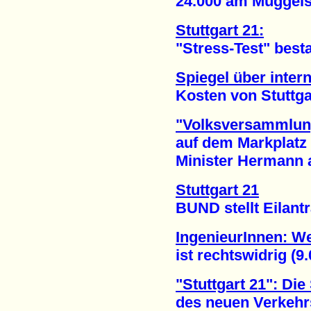
24.000 am Müggelsee
Stuttgart 21:
"Stress-Test" bestan
Spiegel über inter
Kosten von Stuttgart
"Volksversammlung
auf dem Markplatz
Minister Hermann aus
Stuttgart 21
BUND stellt Eilantra
IngenieurInnen: We
ist rechtswidrig (9.
"Stuttgart 21": Di
des neuen Verkehrsm