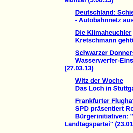
Deutschland: Schi
- Autobahnnetz ausg
Die Klimaheuchler
Kretschmann gehört z
Schwarzer Donner
Wasserwerfer-Einsat
(27.03.13)
Witz der Woche
Das Loch in Stuttgar
Frankfurter Flugha
SPD präsentiert Rech
Bürgerinitiativen: "
Landtagspartei" (23.01