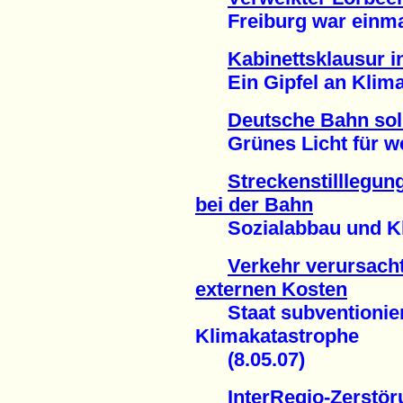
Freiburg war einmal 
Kabinettsklausur 
Ein Gipfel an Klima-
Deutsche Bahn sol
Grünes Licht für wei
Streckenstilllegu
bei der Bahn
Sozialabbau und Kli
Verkehr verursacht
externen Kosten
Staat subventioniert
Klimakatastrophe
(8.05.07)
InterRegio-Zerstö