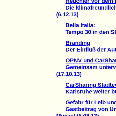
Heuchler vor dem 
Die klimafreundlich
(6.12.13)
Bella Italia:
Tempo 30 in den Stä
Branding
Der Einfluß der Autom
ÖPNV und CarShar
Gemeinsam unterweg
(17.10.13)
CarSharing Städte
Karlsruhe weiter bun
Gefahr für Leib un
Gastbeitrag von Univ
Münzel (5.08.13)