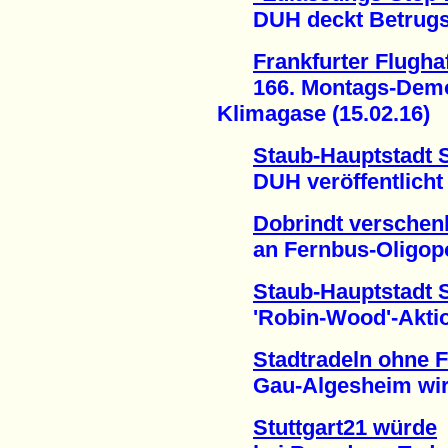
DUH deckt Betrugs-S
Frankfurter Flugha
166. Montags-Demo 
Klimagase (15.02.16)
Staub-Hauptstadt S
DUH veröffentlicht S
Dobrindt verschenk
an Fernbus-Oligopol
Staub-Hauptstadt S
'Robin-Wood'-Aktion 
Stadtradeln ohne F
Gau-Algesheim wirft
Stuttgart21 würde