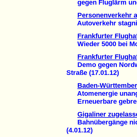
gegen Fluglärm und 
Personenverkehr a
Autoverkehr stagnier
Frankfurter Flugha
Wieder 5000 bei Mon
Frankfurter Flugha
Demo gegen Nordwes
Straße (17.01.12)
Baden-Württemberg
Atomenergie unange
Erneuerbare gebrems
Gigaliner zugelass
Bahnübergänge nicht
(4.01.12)