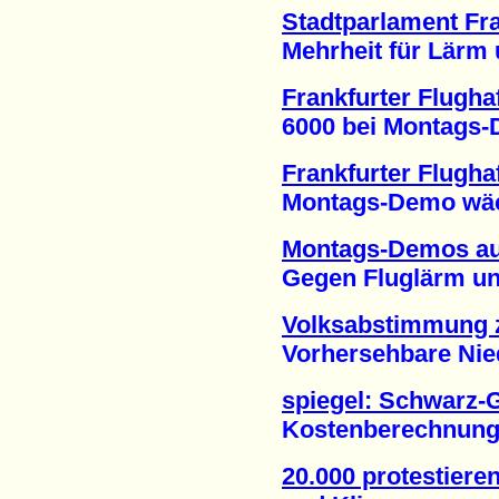
Stadtparlament Fra
Mehrheit für Lärm un
Frankfurter Flugha
6000 bei Montags-De
Frankfurter Flugha
Montags-Demo wächs
Montags-Demos auf
Gegen Fluglärm und 
Volksabstimmung z
Vorhersehbare Niede
spiegel: Schwarz-G
Kostenberechnung zu 
20.000 protestiere