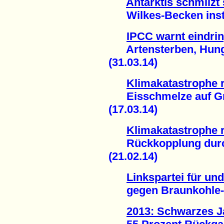
Antarktis schmilzt 
Wilkes-Becken instab
IPCC warnt eindrin
Artensterben, Hunge
(31.03.14)
Klimakatastrophe r
Eisschmelze auf Grö
(17.03.14)
Klimakatastrophe r
Rückkopplung durch 
(21.02.14)
Linkspartei für und
gegen Braunkohle-A
2013: Schwarzes Ja