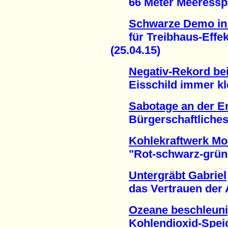
66 Meter Meeresspieg
Schwarze Demo in 
für Treibhaus-Effekt
(25.04.15)
Negativ-Rekord bei
Eisschild immer klei
Sabotage an der E
Bürgerschaftliches E
Kohlekraftwerk M
"Rot-schwarz-grüner
Untergräbt Gabriel
das Vertrauen der At
Ozeane beschleuni
Kohlendioxid-Speich