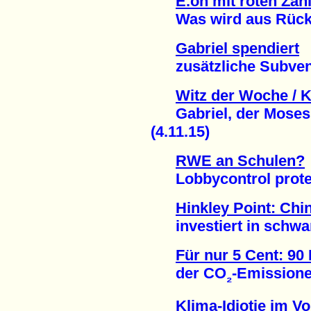
E.on mit roten Zah
Was wird aus Rückst
Gabriel spendiert
zusätzliche Subventi
Witz der Woche / 
Gabriel, der Moses 
(4.11.15)
RWE an Schulen?
Lobbycontrol protest
Hinkley Point: Chi
investiert in schwar
Für nur 5 Cent: 90
der CO
-Emissione
₂
Klima-Idiotie im Vo