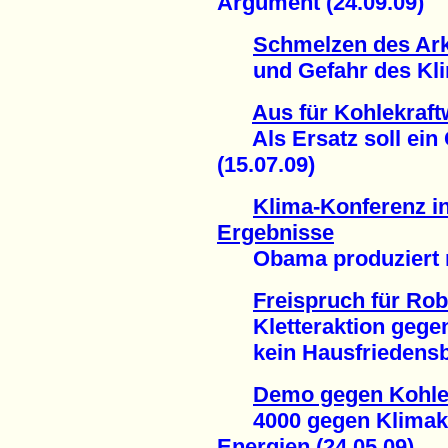
Argument (24.09.09)
Schmelzen des Ark
und Gefahr des Klima
Aus für Kohlekraft
Als Ersatz soll ein 
(15.07.09)
Klima-Konferenz i
Ergebnisse
Obama produziert nur
Freispruch für Ro
Kletteraktion gegen
kein Hausfriedensbr
Demo gegen Kohle
4000 gegen Klimakill
Energien (24.05.09)