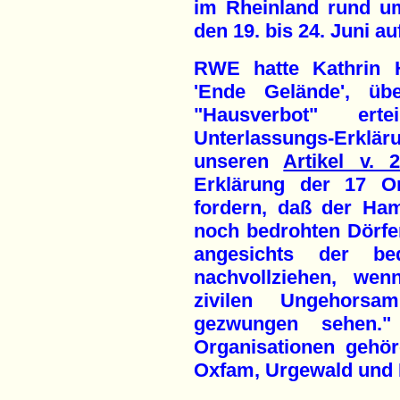
im Rheinland rund u
den 19. bis 24. Juni au
RWE hatte Kathrin H
'Ende Gelände', übe
"Hausverbot" er
Unterlassungs-Erkl
unseren
Artikel v. 2
Erklärung der 17 Or
fordern, daß der Ha
noch bedrohten Dörfer
angesichts der bed
nachvollziehen, we
zivilen Ungehors
gezwungen sehen."
Organisationen gehö
Oxfam, Urgewald und 