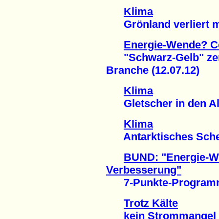
Klima
Grönland verliert ma
Energie-Wende? Ce
"Schwarz-Gelb" zers
Branche (12.07.12)
Klima
Gletscher in den Alp
Klima
Antarktisches Schelf
BUND: "Energie-Wen
Verbesserung"
7-Punkte-Programm v
Trotz Kälte
kein Strommangel in