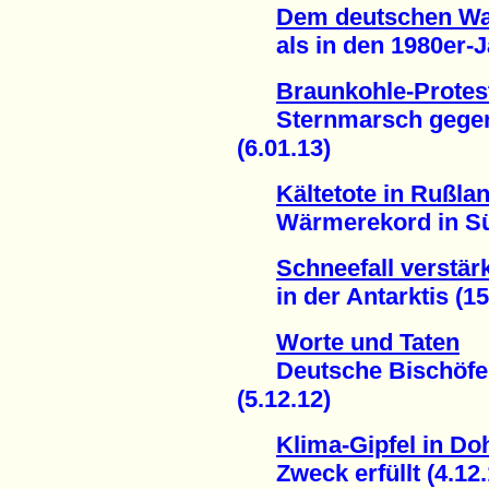
Dem deutschen Wal
als in den 1980er-Ja
Braunkohle-Protes
Sternmarsch gegen "r
(6.01.13)
Kältetote in Rußla
Wärmerekord in Südd
Schneefall verstär
in der Antarktis (15
Worte und Taten
Deutsche Bischöfe au
(5.12.12)
Klima-Gipfel in Doh
Zweck erfüllt (4.12.