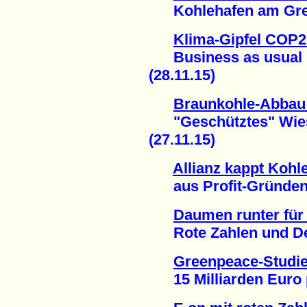
Kohlehafen am Great 
Klima-Gipfel COP2
Business as usual k
(28.11.15)
Braunkohle-Abbau 
"Geschütztes" Wiesen
(27.11.15)
Allianz kappt Kohl
aus Profit-Gründen 
Daumen runter fü
Rote Zahlen und Desa
Greenpeace-Studie
15 Milliarden Euro pr