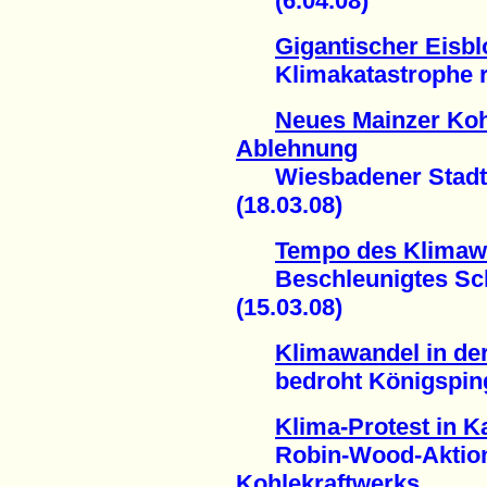
(6.04.08)
Gigantischer Eisblo
Klimakatastrophe rüc
Neues Mainzer Kohl
Ablehnung
Wiesbadener Stadtpa
(18.03.08)
Tempo des Klimawa
Beschleunigtes Schm
(15.03.08)
Klimawandel in der
bedroht Königspingu
Klima-Protest in K
Robin-Wood-Aktion 
Kohlekraftwerks