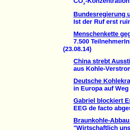
CO
-Konzentration
₂
Bundesregierung u
Ist der Ruf erst ruinie
Menschenkette ge
7.500 TeilnehmerInn
(23.08.14)
China strebt Ausst
aus Kohle-Verstromu
Deutsche Kohlekra
in Europa auf Weg in
Gabriel blockiert 
EEG de facto abgesch
Braunkohle-Abbau
"Wirtschaftlich unsin