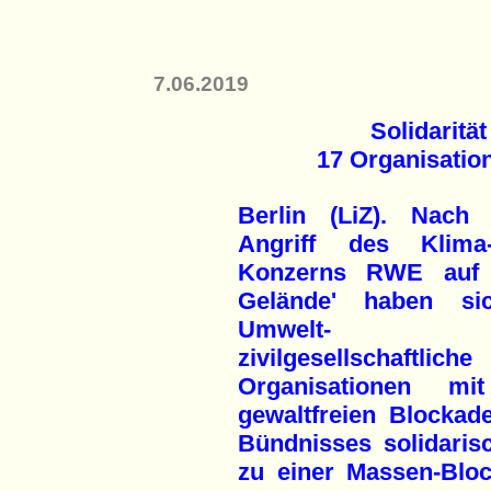
7.06.2019
Solidaritä
17 Organisatio
Berlin (LiZ). Nach
Angriff des Klima-K
Konzerns RWE auf 
Gelände' haben si
Umwelt- 
zivilgesellschaftliche
Organisationen mi
gewaltfreien Blockad
Bündnisses solidarisc
zu einer Massen-Blo