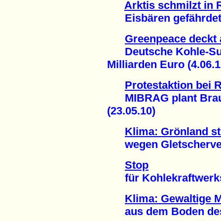
Arktis schmilzt in
Eisbären gefährdet 
Greenpeace deckt 
Deutsche Kohle-Subv
Milliarden Euro (4.06.1
Protestaktion bei
MIBRAG plant Braun
(23.05.10)
Klima: Grönland s
wegen Gletscherverl
Stop
für Kohlekraftwerks-
Klima: Gewaltige 
aus dem Boden des N