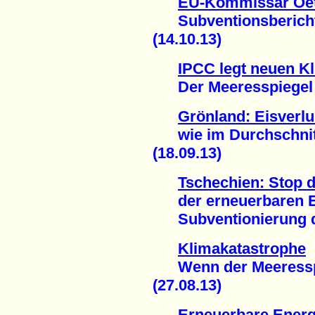
EU-Kommissar Oett
Subventionsbericht 
(14.10.13)
IPCC legt neuen Kl
Der Meeresspiegel st
Grönland: Eisverlu
wie im Durchschnitt
(18.09.13)
Tschechien: Stop 
der erneuerbaren En
Subventionierung de
Klimakatastrophe
Wenn der Meeresspie
(27.08.13)
Erneuerbare Energi