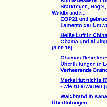
Klima-Desaster im
Starkregen, Hagel,
Waldbrände...
COP21 und gebroch
Lamento der Umwelt-
Heiße Luft in Chin
Obama und Xi Jinpi
(3.09.16)
Obamas Desintere
Überflutungen in Lo
Verheerende Brände i
Merkel tut nichts 
- wie zu erwarten (2
Waldbrand in Kana
Überflutungen