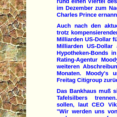
rund einen Viertel de
im Dezember zum Nac
Charles Prince ernann
Auch nach den aktue
trotz kompensierende
Milliarden US-Dollar f
Milliarden US-Dolla
Hypotheken-Bonds in
Rating-Agentur Moody
weiteren Abschreibu
Monaten. Moody's u
Freitag Citigroup zurü
Das Bankhaus muß si
Tafelsilbers trenne
sollen, laut CEO Vi
"Wir werden uns von