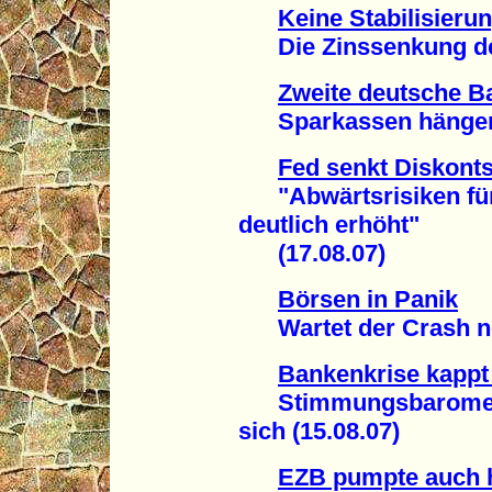
Keine Stabilisieru
Die Zinssenkung der F
Zweite deutsche B
Sparkassen hängen m
Fed senkt Diskonts
"Abwärtsrisiken für
deutlich erhöht"
(17.08.07)
Börsen in Panik
Wartet der Crash noc
Bankenkrise kappt
Stimmungsbarometer
sich (15.08.07)
EZB pumpte auch h