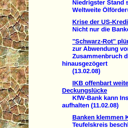
Niedrigster Stand se
Weltweite Ölförderun
Krise der US-Kredi
Nicht nur die Banke
"Schwarz-Rot" plü
zur Abwendung von
Zusammenbruch der I
hinausgezögert
(13.02.08)
IKB offenbart weite
Deckungslücke
KfW-Bank kann Insol
aufhalten (11.02.08)
Banken klemmen K
Teufelskreis beschle