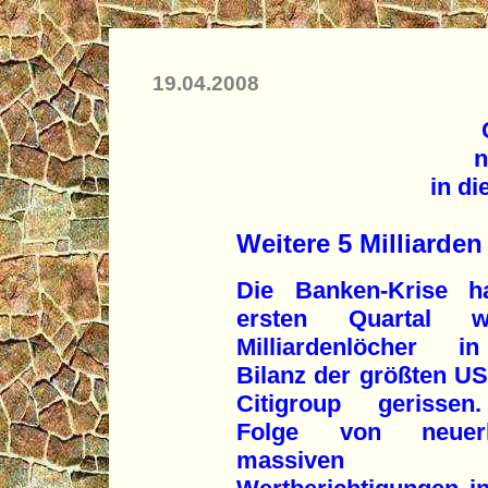
19.04.2008
n
in di
Weitere 5 Milliarden
Die Banken-Krise h
ersten Quartal we
Milliardenlöcher i
Bilanz der größten U
Citigroup gerissen
Folge von neuerl
massiven