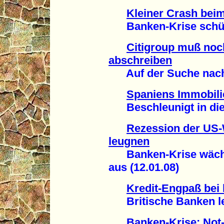
Kleiner Crash bei
Banken-Krise schütte
Citigroup muß noc
abschreiben
Auf der Suche nach I
Spaniens Immobili
Beschleunigt in die 
Rezession der US-W
leugnen
Banken-Krise wächst
aus (12.01.08)
Kredit-Engpaß bei 
Britische Banken leit
Banken-Krise: Not