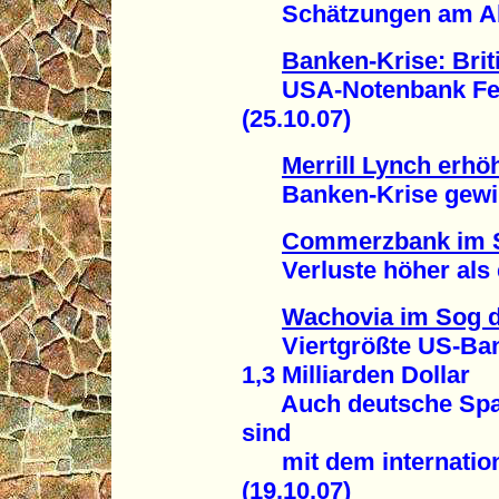
Schätzungen am Abg
Banken-Krise: Bri
USA-Notenbank Fed p
(25.10.07)
Merrill Lynch erhöh
Banken-Krise gewinn
Commerzbank im S
Verluste höher als er
Wachovia im Sog d
Viertgrößte US-Bank
1,3 Milliarden Dollar
Auch deutsche Spar
sind
mit dem internationa
(19.10.07)