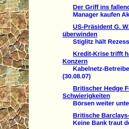
Der Griff ins falle
Manager kaufen Aktie
US-Präsident G. W.
überwinden
Stiglitz hält Rezessi
Kredit-Krise trifft
Konzern
Kabelnetz-Betreiber 
(30.08.07)
Britischer Hedge F
Schwierigkeiten
Börsen weiter unter 
Britische Barclay
Keine Bank traut der