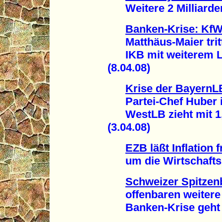
Weitere 2 Milliarden 
Banken-Krise: KfW
Matthäus-Maier trit
IKB mit weiterem Loc
(8.04.08)
Krise der BayernL
Partei-Chef Huber i
WestLB zieht mit 1,6
(3.04.08)
EZB läßt Inflation f
um die Wirtschaftskr
Schweizer Spitze
offenbaren weitere M
Banken-Krise geht an