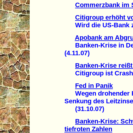
Commerzbank im S
Citigroup erhöht vo
Wird die US-Bank zer
Apobank am Abgr
Banken-Krise in Deu
(4.11.07)
Banken-Krise reißt
Citigroup ist Crash-K
Fed in Panik
Wegen drohender Re
Senkung des Leitzins
(31.10.07)
Banken-Krise: Sc
tiefroten Zahlen