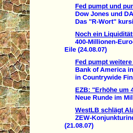
Fed pumpt und pu
Dow Jones und DAX
Das "R-Wort" kursier
Noch ein Liquiditä
400-Millionen-Euro-Li
Eile (24.08.07)
Fed pumpt weitere 
Bank of America inve
in Countrywide Finan
EZB: "Erhöhe um 
Neue Runde im Millia
WestLB schlägt A
ZEW-Konjunkturindex
(21.08.07)