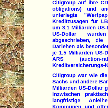
Citigroup auf ihre CD
obligations) und an
unterlegte "Wertp
Kreditzusagen für L
um 3,1 Milliarden US-D
US-Dollar wurden
abgeschrieben, die
Darlehen als besonde
je 1,5 Milliarden US-
ARS (auction-r
Kreditversicherungs-K
Citigroup war wie di
Sachs und andere Ban
Milliarden US-Dollar 
inzwischen praktisc
langfristige Anle
Kommunen und öffentl