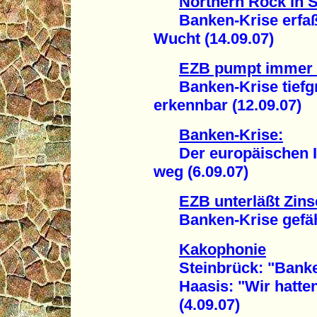
Northern Rock in S
Banken-Krise erfaßt 
Wucht (14.09.07)
EZB pumpt immer
Banken-Krise tiefgre
erkennbar (12.09.07)
Banken-Krise:
Der europäischen In
weg (6.09.07)
EZB unterläßt Zin
Banken-Krise gefährde
Kakophonie
Steinbrück: "Banken-
Haasis: "Wir hatten
(4.09.07)