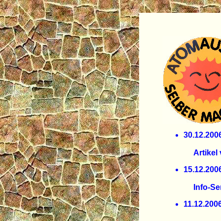
30.12.
82 Pro
Artikel v
15.12.
Wieviel
Info-Ser
11.12.
Der Kon