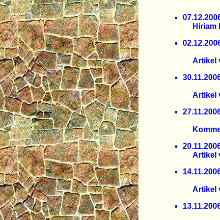
und de
07.12.
Hiriam H
02.12.
Dürrepe
Artikel 
30.11.
Gegenan
Artikel v
27.11.
und die
Komment
20.11.
Artikel 
14.11.
Teil 3 
Artikel 
13.11.
BI erri