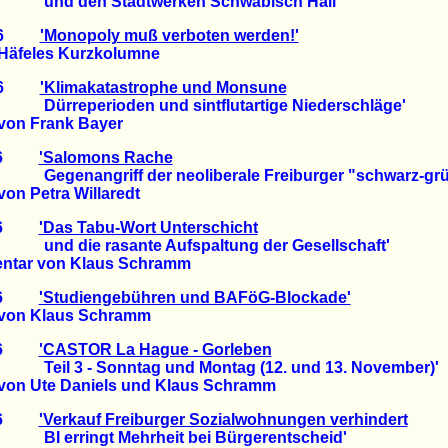
n Stadtwerken Schwäbisch Hall
2006
'Monopoly muß verboten werden!'
äfeles Kurzkolumne
2006
'Klimakatastrophe und Monsune
rioden und sintflutartige Niederschläge'
von Frank Bayer
2006
'Salomons Rache
griff der neoliberale Freiburger "schwarz-grün
on Petra Willaredt
2006
'Das Tabu-Wort Unterschicht
 rasante Aufspaltung der Gesellschaft'
ar von Klaus Schramm
2006
'Studiengebühren und BAFöG-Blockade'
von Klaus Schramm
2006
'CASTOR La Hague - Gorleben
- Sonntag und Montag (12. und 13. November)'
von Ute Daniels und Klaus Schramm
2006
'Verkauf Freiburger Sozialwohnungen verhindert
ngt Mehrheit bei Bürgerentscheid'