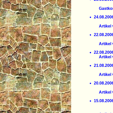
Forsma
Gastkomme
24.08.
Öko-Ve
Artikel 
22.08.
ist i
Artikel 
22.08.
Artikel 
21.08.
Max-Pla
Artikel v
20.08.
Gen-kon
Artikel 
15.08.
baden-
Schava