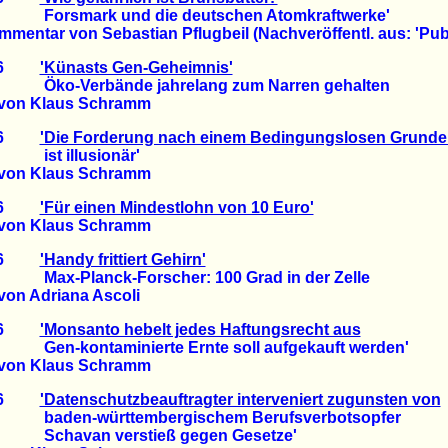
rk und die deutschen Atomkraftwerke'
ntar von Sebastian Pflugbeil (Nachveröffentl. aus: 'Pub
2006
'Künasts Gen-Geheimnis'
rbände jahrelang zum Narren gehalten
von Klaus Schramm
2006
'Die Forderung nach einem Bedingungslosen Grun
llusionär'
von Klaus Schramm
2006
'Für einen Mindestlohn von 10 Euro'
von Klaus Schramm
2006
'Handy frittiert Gehirn'
nck-Forscher: 100 Grad in der Zelle
on Adriana Ascoli
2006
'Monsanto hebelt jedes Haftungsrecht aus
taminierte Ernte soll aufgekauft werden'
von Klaus Schramm
2006
'Datenschutzbeauftragter interveniert zugunsten von
württembergischem Berufsverbotsopfer
n verstieß gegen Gesetze'