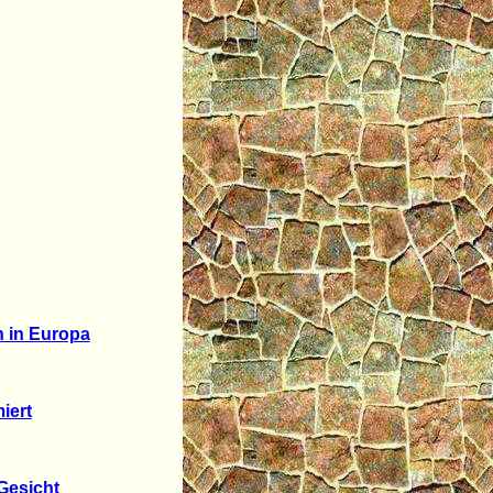
n in Europa
iert
Gesicht