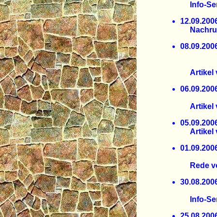
Info-Ser
12.09.
Nachruf 
08.09.
Spitze
Ein Ve
Artikel v
06.09.
"Große
Artikel v
05.09.
Artikel 
01.09.
Die Lüg
Rede vo
30.08.
Entwic
Info-Ser
25.08.