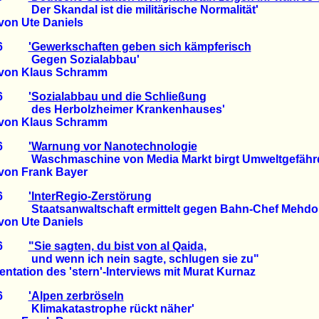
ndal ist die militärische Normalität'
on Ute Daniels
2006
'Gewerkschaften geben sich kämpferisch
 Sozialabbau'
von Klaus Schramm
2006
'Sozialabbau und die Schließung
rbolzheimer Krankenhauses'
von Klaus Schramm
2006
'Warnung vor Nanotechnologie
schine von Media Markt birgt Umweltgefährd
von Frank Bayer
2006
'InterRegio-Zerstörung
nwaltschaft ermittelt gegen Bahn-Chef Mehdor
on Ute Daniels
2006
"Sie sagten, du bist von al Qaida,
n ich nein sagte, schlugen sie zu"
tion des 'stern'-Interviews mit Murat Kurnaz
2006
'Alpen zerbröseln
atastrophe rückt näher'