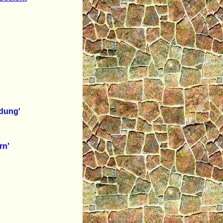
ung'
n'