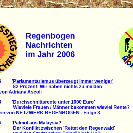
Regenbogen
Nachrichten
im Jahr 2006
2006
'Parlamentarismus überzeugt immer weniger'
zent: Wir haben nichts zu melden
on Adriana Ascoli
2006
'Durchschnittsrente unter 1000 Euro'
e Frauen / Männer bekommen wieviel Rente?
ie von NETZWERK REGENBOGEN - Folge 3
2006
'Palmöl aus Malaysia?'
flikt zwischen 'Rettet den Regenwald'