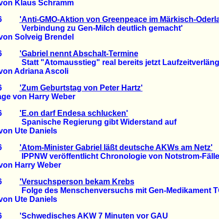
von Klaus Schramm
2006
'Anti-GMO-Aktion von Greenpeace im Märkisch-Oderl
dung zu Gen-Milch deutlich gemacht'
on Solveig Brendel
2006
'Gabriel nennt Abschalt-Termine
tomausstieg" real bereits jetzt Laufzeitverläng
on Adriana Ascoli
2006
'Zum Geburtstag von Peter Hartz'
 von Harry Weber
2006
'E.on darf Endesa schlucken'
che Regierung gibt Widerstand auf
on Ute Daniels
2006
'Atom-Minister Gabriel läßt deutsche AKWs am Netz'
eröffentlicht Chronologie von Notstrom-Fäll
von Harry Weber
2006
'Versuchsperson bekam Krebs
es Menschenversuchs mit Gen-Medikament TG
on Ute Daniels
2006
'Schwedisches AKW 7 Minuten vor GAU