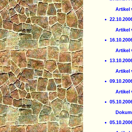
Der Ska
Artikel v
22.10.
Gegen
Artikel 
16.10.
des He
Artikel 
13.10.
Waschma
Artikel 
09.10.
Staatsa
Artikel v
05.10.
und wen
Dokumenta
05.10.
Klimak