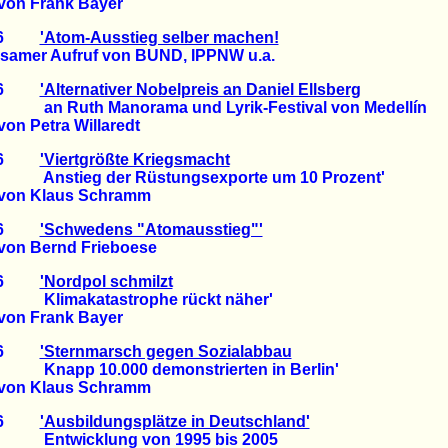
von Frank Bayer
2006
'Atom-Ausstieg selber machen!
mer Aufruf von BUND, IPPNW u.a.
2006
'Alternativer Nobelpreis an Daniel Ellsberg
 Manorama und Lyrik-Festival von Medellín
on Petra Willaredt
2006
'Viertgrößte Kriegsmacht
g der Rüstungsexporte um 10 Prozent'
von Klaus Schramm
2006
'Schwedens "Atomausstieg"'
von Bernd Frieboese
2006
'Nordpol schmilzt
atastrophe rückt näher'
von Frank Bayer
2006
'Sternmarsch gegen Sozialabbau
0.000 demonstrierten in Berlin'
von Klaus Schramm
2006
'Ausbildungsplätze in Deutschland'
klung von 1995 bis 2005