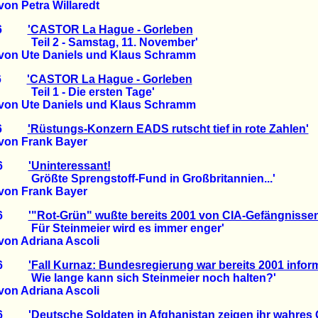
on Petra Willaredt
2006
'CASTOR La Hague - Gorleben
 - Samstag, 11. November'
von Ute Daniels und Klaus Schramm
2006
'CASTOR La Hague - Gorleben
 - Die ersten Tage'
von Ute Daniels und Klaus Schramm
2006
'Rüstungs-Konzern EADS rutscht tief in rote Zahlen'
von Frank Bayer
2006
'Uninteressant!
Sprengstoff-Fund in Großbritannien...'
von Frank Bayer
2006
'"Rot-Grün" wußte bereits 2001 von CIA-Gefängnisse
einmeier wird es immer enger'
on Adriana Ascoli
2006
'Fall Kurnaz: Bundesregierung war bereits 2001 inform
ge kann sich Steinmeier noch halten?'
on Adriana Ascoli
2006
'Deutsche Soldaten in Afghanistan zeigen ihr wahres 