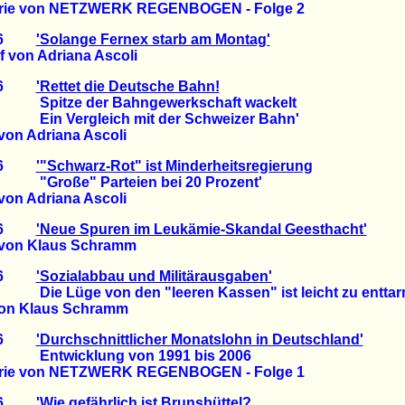
ie von NETZWERK REGENBOGEN - Folge 2
2006
'Solange Fernex starb am Montag'
von Adriana Ascoli
2006
'Rettet die Deutsche Bahn!
 der Bahngewerkschaft wackelt
rgleich mit der Schweizer Bahn'
on Adriana Ascoli
2006
'"Schwarz-Rot" ist Minderheitsregierung
" Parteien bei 20 Prozent'
on Adriana Ascoli
2006
'Neue Spuren im Leukämie-Skandal Geesthacht'
von Klaus Schramm
2006
'Sozialabbau und Militärausgaben'
e von den "leeren Kassen" ist leicht zu enttar
n Klaus Schramm
2006
'Durchschnittlicher Monatslohn in Deutschland'
klung von 1991 bis 2006
ie von NETZWERK REGENBOGEN - Folge 1
2006
'Wie gefährlich ist Brunsbüttel?