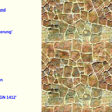
and
erung'
en
N 1412'